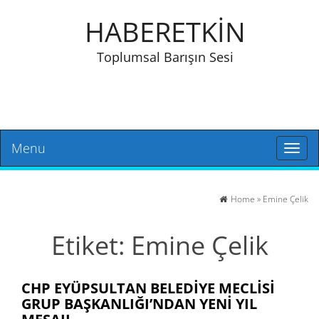
HABERETKİN
Toplumsal Barışın Sesi
Menu
Toggl
naviga
Home
»
Emine Çelik
Etiket:
Emine Çelik
CHP EYÜPSULTAN BELEDIYE MECLISI
GRUP BAŞKANLIĞI’NDAN YENI YIL