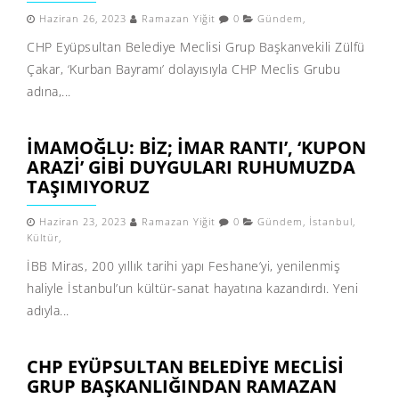
Haziran 26, 2023
Ramazan Yiğit
0
Gündem
,
CHP Eyüpsultan Belediye Meclisi Grup Başkanvekili Zülfü
Çakar, ‘Kurban Bayramı’ dolayısıyla CHP Meclis Grubu
adına,...
İMAMOĞLU: BIZ; İMAR RANTI’, ‘KUPON
ARAZI’ GIBI DUYGULARI RUHUMUZDA
TAŞIMIYORUZ
Haziran 23, 2023
Ramazan Yiğit
0
Gündem
,
İstanbul
,
Kültür
,
İBB Miras, 200 yıllık tarihi yapı Feshane’yi, yenilenmiş
haliyle İstanbul’un kültür-sanat hayatına kazandırdı. Yeni
adıyla...
CHP EYÜPSULTAN BELEDIYE MECLISI
GRUP BAŞKANLIĞINDAN RAMAZAN