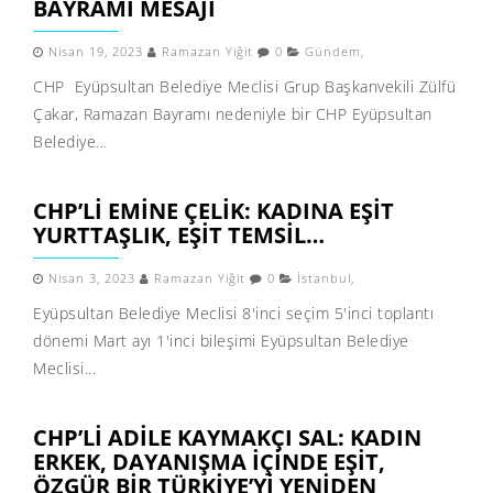
BAYRAMI MESAJI
Nisan 19, 2023
Ramazan Yiğit
0
Gündem
,
CHP Eyüpsultan Belediye Meclisi Grup Başkanvekili Zülfü
Çakar, Ramazan Bayramı nedeniyle bir CHP Eyüpsultan
Belediye...
CHP’LI EMINE ÇELIK: KADINA EŞIT
YURTTAŞLIK, EŞIT TEMSIL…
Nisan 3, 2023
Ramazan Yiğit
0
İstanbul
,
Eyüpsultan Belediye Meclisi 8'inci seçim 5'inci toplantı
dönemi Mart ayı 1'inci bileşimi Eyüpsultan Belediye
Meclisi...
CHP’LI ADILE KAYMAKÇI SAL: KADIN
ERKEK, DAYANIŞMA IÇINDE EŞIT,
ÖZGÜR BIR TÜRKIYE’YI YENIDEN