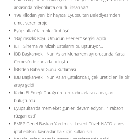
arkasında milyonlarca onurlu insan var!
198 Kilodan yeni bir hayata: Eyüpsultan Belediyesi’nden
umut veren proje
Eyüpsultan’da renk cümbüşü
“Bağımsızlık Köyü Umudun Eserleri” sergisi açıldı
İETT Sinema ve Mizah ustalarını buluşturuyor…
İBB Başkanvekili Nuri Aslan Muharrem ayı orucunda Kartal
Cemevi’nde canlarla buluştu
İBB’den Babalar Günü Kutlaması
İBB Başkanvekili Nuri Aslan Çatalca’da Çiçek üreticileri ile bir
araya geldi
Kadın El Emeği Durağı üreten kadınlarla vatandaşları
buluşturdu
Eyüpsultan’da memleket günleri devam ediyor… ”Trabzon
rüzgarı esti”
EMEP Genel Başkan Yardımcısı Levent Tüzel: NATO zirvesi
iptal edilsin, kaynaklar halk için kullanılsın