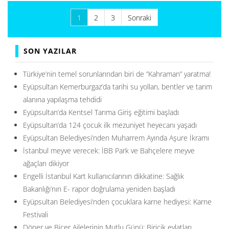
Yazı
1
2
3
Sonraki
sayfalaması
SON YAZILAR
Türkiye’nin temel sorunlarından biri de ”Kahraman” yaratma!
Eyüpsultan Kemerburgaz’da tarihi su yolları, bentler ve tarım
alanına yapılaşma tehdidi
Eyüpsultan’da Kentsel Tarıma Giriş eğitimi başladı
Eyüpsultan’da 124 çocuk ilk mezuniyet heyecanı yaşadı
Eyüpsultan Belediyesi’nden Muharrem Ayında Aşure İkramı
İstanbul meyve verecek: İBB Park ve Bahçelere meyve
ağaçları dikiyor
Engelli İstanbul Kart kullanıcılarının dikkatine: Sağlık
Bakanlığı’nın E- rapor doğrulama yeniden başladı
Eyüpsultan Belediyesi’nden çocuklara karne hediyesi: Karne
Festivali
Döner ve Biçer Ailelerinin Mutlu Günü: Biricik evlatları,