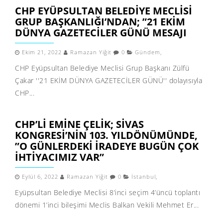
CHP EYÜPSULTAN BELEDIYE MECLISI
GRUP BAŞKANLIĞI’NDAN; ”21 EKIM
DÜNYA GAZETECILER GÜNÜ MESAJI
Ekim 21, 2022
Ramazan Yiğit
0
Gündem
,
CHP Eyüpsultan Belediye Meclisi Grup Başkanı Zülfü
Çakar ''21 EKİM DÜNYA GAZETECİLER GÜNÜ'' dolayısıyla
CHP...
CHP’LI EMINE ÇELIK; SIVAS
KONGRESI’NIN 103. YILDÖNÜMÜNDE,
”O GÜNLERDEKI IRADEYE BUGÜN ÇOK
IHTIYACIMIZ VAR”
Eylül 6, 2022
Ramazan Yiğit
0
İstanbul
,
Eyüpsultan Belediye Meclisi 8’inci seçim 4’üncü toplantı
dönemi 1’inci bileşimi Meclis Balkan Vekili Mehmet Er...