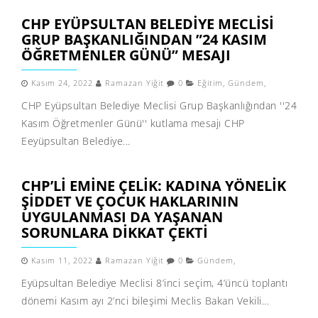
CHP EYÜPSULTAN BELEDIYE MECLISI
GRUP BAŞKANLIĞINDAN ”24 KASIM
ÖĞRETMENLER GÜNÜ” MESAJI
Kasım 24, 2022
Ramazan Yiğit
0
Eğitim
,
Gündem
,
CHP Eyüpsultan Belediye Meclisi Grup Başkanlığından ''24
Kasım Öğretmenler Günü'' kutlama mesajı CHP
Eeyüpsultan Belediye...
CHP’LI EMINE ÇELIK: KADINA YÖNELIK
ŞIDDET VE ÇOCUK HAKLARININ
UYGULANMASI DA YAŞANAN
SORUNLARA DIKKAT ÇEKTI
Kasım 11, 2022
Ramazan Yiğit
0
Gündem
,
Eyüpsultan Belediye Meclisi 8’inci seçim, 4’üncü toplantı
dönemi Kasım ayı 2’nci bileşimi Meclis Bakan Vekili...