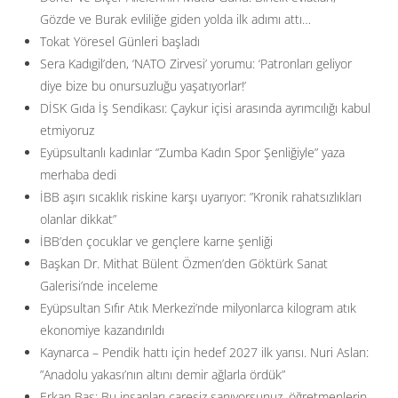
Gözde ve Burak evliliğe giden yolda ilk adımı attı…
Tokat Yöresel Günleri başladı
Sera Kadıgil’den, ‘NATO Zirvesi’ yorumu: ‘Patronları geliyor
diye bize bu onursuzluğu yaşatıyorlar!’
DİSK Gıda İş Sendikası: Çaykur içisi arasında ayrımcılığı kabul
etmiyoruz
Eyüpsultanlı kadınlar “Zumba Kadın Spor Şenliğiyle” yaza
merhaba dedi
İBB aşırı sıcaklık riskine karşı uyarıyor: ”Kronik rahatsızlıkları
olanlar dikkat”
İBB’den çocuklar ve gençlere karne şenliği
Başkan Dr. Mithat Bülent Özmen’den Göktürk Sanat
Galerisi’nde inceleme
Eyüpsultan Sıfır Atık Merkezi’nde milyonlarca kilogram atık
ekonomiye kazandırıldı
Kaynarca – Pendik hattı için hedef 2027 ilk yarısı. Nuri Aslan:
”Anadolu yakası’nın altını demir ağlarla ördük”
Erkan Baş: Bu insanları çaresiz sanıyorsunuz, öğretmenlerin