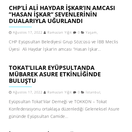
CHP’LI ALİ HAYDAR İŞKAR’IN AMCASI
”HASAN İŞKAR” SEVENLERİNİN
DUALARIYLA UĞURLANDI
Ağustos 17, 2022
Ramazan Yiğit
0
Yaşam
,
CHP Eyüpsultan Belediyesi Grup Sözcüsü ve İBB Meclis
Üyesi Ali Haydar İşkar’ın amcası ‘’Hasan İşkar...
TOKAT’LILAR EYÜPSULTANDA
MÜBAREK ASURE ETKINLIĞINDE
BULUŞTU
Ağustos 17, 2022
Ramazan Yiğit
0
İstanbul
,
Eyüpsultan Tokat'lılar Derneği ve TOKKON – Tokat
Konfederasyonu ortaklaşa düzenlediği Geleneksel Asure
gününde Eyüpsultan Camide...