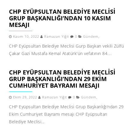
CHP EYÜPSULTAN BELEDIYE MECLISI
GRUP BAŞKANLIĞI’NDAN 10 KASIM
MESAJI
Kasım 10, 2022
Ramazan Yiğit
0
Gündem
,
CHP Eyüpsultan Belediye Meclisi Gurp Başkan vekili Zülfü
Çakar Gazi Mustafa Kemal Atatürk'ün vefatının 84....
CHP EYÜPSULTAN BELEDIYE MECLISI
GRUP BAŞKANLIĞI’NDAN 29 EKIM
CUMHURIYET BAYRAMI MESAJI
Ekim 29, 2022
Ramazan Yiğit
0
Gündem
,
CHP Eyüpsultan Belediye Meclisi Grup Başkanlığı’ndan 29
Ekim Cumhuriyet Bayramı mesajı CHP Eyüpsultan
Belediye Meclisi...