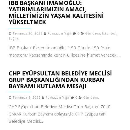
İBB BAŞKANI İMAMOĞLU:
YATIRIMLARIMIZIN AMACI,
MİLLETİMİZİN YAŞAM KALİTESİNİ
YÜKSELTMEK
Temmuz 26, 2022
Ramazan Yiğit
0
Gündem
,
İstanbul
,
Sağlık
,
İBB Başkanı Ekrem İmamoğlu, ‘150 Günde 150 Proje
maratonu’ kapsamında kentin 6 ilçesine hizmet verecek...
CHP EYÜPSULTAN BELEDIYE MECLISI
GRUP BAŞKANLIĞINDAN KURBAN
BAYRAMI KUTLAMA MESAJI
Temmuz 8, 2022
Ramazan Yiğit
0
Gündem
,
CHP Eyüpsultan Belediye Meclisi Grup Başkanı Zülfü
ÇAKAR Kurban Bayramı dolayısıyla CHP Eyüpsultan
Belediye Meclisi...