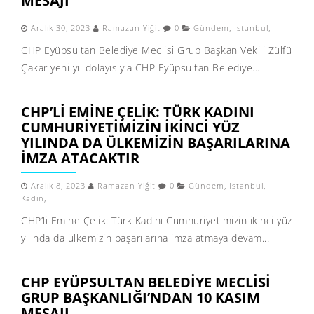
MESAJI
Aralık 30, 2023
Ramazan Yiğit
0
Gündem
,
İstanbul
,
CHP Eyüpsultan Belediye Meclisi Grup Başkan Vekili Zülfü
Çakar yeni yıl dolayısıyla CHP Eyüpsultan Belediye...
CHP’LI EMINE ÇELIK: TÜRK KADINI
CUMHURIYETIMIZIN IKINCI YÜZ
YILINDA DA ÜLKEMIZIN BAŞARILARINA
IMZA ATACAKTIR
Aralık 8, 2023
Ramazan Yiğit
0
Gündem
,
İstanbul
,
Kadın
,
CHP’li Emine Çelik: Türk Kadını Cumhuriyetimizin ikinci yüz
yılında da ülkemizin başarılarına imza atmaya devam...
CHP EYÜPSULTAN BELEDIYE MECLISI
GRUP BAŞKANLIĞI’NDAN 10 KASIM
MESAJI