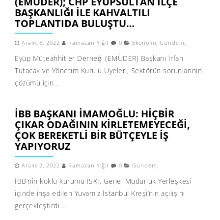
(EMÜDER); CHP EYÜPSULTAN İLÇE
BAŞKANLIĞI ILE KAHVALTILI
TOPLANTIDA BULUŞTU…
Aralık 8, 2022
Ramazan Yiğit
0
Ekonomi
,
Gündem
,
Eyüp Müteahhitler Derneği (EMÜDER) Başkanı İrfan
Tutacak ve Yönetim Kurulu Üyeleri, Sektörün sorunlarının
çözümü için...
İBB BAŞKANI İMAMOĞLU: HIÇBIR
ÇIKAR ODAĞININ KIRLETEMEYECEĞI,
ÇOK BEREKETLI BIR BÜTÇEYLE IŞ
YAPIYORUZ
Aralık 2, 2022
Ramazan Yiğit
0
Gündem
,
İBB’nin köklü kurumu İSKİ, Genel Müdürlük Yerleşkesi
içinde inşa edilen Yuvamız İstanbul Kreşi’nin açılışını
gerçekleştirdi....