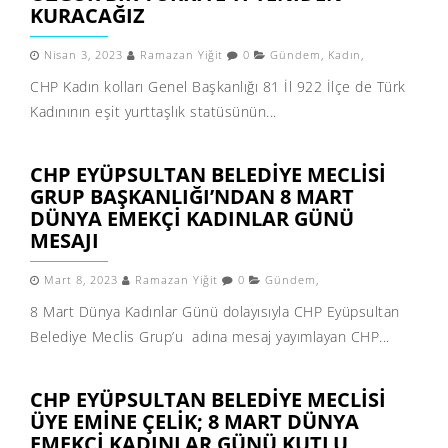
KURACAĞIZ
Nisan 3, 2023
Ramazan Yiğit
0
Gündem
,
Kadın
,
CHP Kadın kolları Genel Başkanlığı 81 İl 922 İlçe de Türk
Kadınının eşit yurttaşlık statüsünün...
CHP EYÜPSULTAN BELEDIYE MECLISI
GRUP BAŞKANLIĞI’NDAN 8 MART
DÜNYA EMEKÇI KADINLAR GÜNÜ
MESAJI
Mart 8, 2023
Ramazan Yiğit
0
Gündem
,
8 Mart Dünya Kadınlar Günü dolayısıyla CHP Eyüpsultan
Belediye Meclis Grup’u adına mesaj yayımlayan CHP...
CHP EYÜPSULTAN BELEDIYE MECLISI
ÜYE EMINE ÇELIK; 8 MART DÜNYA
EMEKÇI KADINLAR GÜNÜ KUTLU