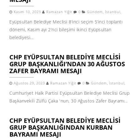
Kasım 10, 2023
Ramazan Yiğit
0
Gündem
,
İstanbul
,
Eyüpsultan Belediye Meclisi 8’inci seçim 5’inci toplantı
dönemi, Kasım ayı 2’nci bileşimi ikinci Eyüpsultan
belediyesi...
CHP EYÜPSULTAN BELEDIYE MECLISI
GRUP BAŞKANLIĞI’NDAN 30 AĞUSTOS
ZAFER BAYRAMI MESAJI
Ağustos 29, 2023
Ramazan Yiğit
0
Gündem
,
İstanbul
,
Cumhuriyet Halk Partisi Eyüpsultan Belediye Meclisi Grup
Başkanvekili Zülfü Çaka 'nun, 30 Ağustos Zafer Bayramı...
CHP EYÜPSULTAN BELEDIYE MECLISI
GRUP BAŞKANLIĞINDAN KURBAN
BAYRAMI MESAJI