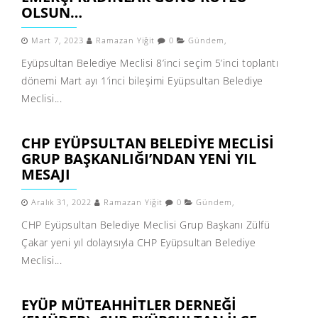
OLSUN…
Mart 7, 2023
Ramazan Yiğit
0
Gündem
,
Eyüpsultan Belediye Meclisi 8’inci seçim 5’inci toplantı
dönemi Mart ayı 1’inci bileşimi Eyüpsultan Belediye
Meclisi...
CHP EYÜPSULTAN BELEDIYE MECLISI
GRUP BAŞKANLIĞI’NDAN YENI YIL
MESAJI
Aralık 31, 2022
Ramazan Yiğit
0
Gündem
,
CHP Eyüpsultan Belediye Meclisi Grup Başkanı Zülfü
Çakar yeni yıl dolayısıyla CHP Eyüpsultan Belediye
Meclisi...
EYÜP MÜTEAHHITLER DERNEĞI