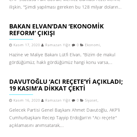
ilişkin, "Şimdi yapılması gereken bu 128 milyar doların...
BAKAN ELVAN’DAN ‘EKONOMIK
REFORM’ ÇIKIŞI
Kasım 17, 2020
Ramazan Yiğit
0
Ekonomi
,
Hazine ve Maliye Bakanı Lütfi Elvan, "Bizim de makul
gördüğümüz, haklı gördüğümüz hangi konu varsa,...
DAVUTOĞLU ‘ACI REÇETE’YI AÇIKLADI;
19 KASIM’A DIKKAT ÇEKTI
Kasım 16, 2020
Ramazan Yiğit
0
Siyaset
,
Gelecek Partisi Genel Başkanı Ahmet Davutoğlu, AKP’li
Cumhurbaşkanı Recep Tayyip Erdoğan'ın "Acı reçete"
açıklamasını anımsatarak,...