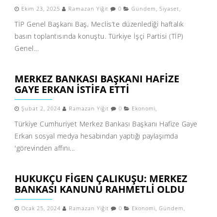
Ekim 23, 2025
Ramazan Yiğit
0
Gündem
,
Siyaset
,
TİP Genel Başkanı Baş, Meclis’te düzenlediği haftalık
basın toplantısında konuştu. Türkiye İşçi Partisi (TİP)
Genel...
MERKEZ BANKASI BAŞKANI HAFIZE
GAYE ERKAN ISTIFA ETTI
Şubat 2, 2024
Ramazan Yiğit
0
Ekonomi
,
Türkiye Cumhuriyet Merkez Bankası Başkanı Hafize Gaye
Erkan sosyal medya hesabından yaptığı paylaşımda
'görevinden affını...
HUKUKÇU FIGEN ÇALIKUŞU: MERKEZ
BANKASI KANUNU RAHMETLI OLDU
Ocak 25, 2024
Ramazan Yiğit
0
Ekonomi
,
Gündem
,