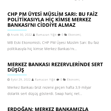
CHP PM ÜYESI MÜSLIM SARI: BU FAIZ
POLITIKASIYLA HIÇ KIMSE MERKEZ
BANKASI’NI CIDDIYE ALMAZ
Aralık 30, 2022
Ramazan Yiğit
0
Ekonomi
,
MB Eski Ekonomisti, CHP PM Üyesi Müslim Sarı: Bu faiz
politikasıyla hiç kimse Merkez Bankası'nı...
MERKEZ BANKASI REZERVLERINDE SERT
DÜŞÜŞ
Eylül 29, 2022
Ramazan Yiğit
0
Ekonomi
,
Merkez Bankası brüt rezervi geçen hafta 3,9 milyar
dolarlık sert düşüş gösterdi. Swap hariç net...
ERDOĞAN: MERKEZ BANKAMIZLA