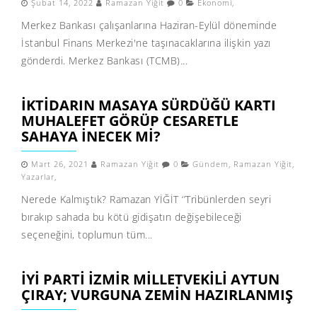
Şubat 14, 2022
Ramazan Yiğit
0
Ekonomi
,
Merkez Bankası çalışanlarına Haziran-Eylül döneminde
İstanbul Finans Merkezi'ne taşınacaklarına ilişkin yazı
gönderdi. Merkez Bankası (TCMB)...
İKTİDARIN MASAYA SÜRDÜĞÜ KARTI
MUHALEFET GÖRÜP CESARETLE
SAHAYA İNECEK Mİ?
Mart 26, 2021
Ramazan Yiğit
0
Gündem
,
Ramazan Yiğit
,
Yazarlar
,
Nerede Kalmıştık? Ramazan YİĞİT ‘’Tribünlerden seyri
bırakıp sahada bu kötü gidişatın değişebileceği
seçeneğini, toplumun tüm...
İYİ PARTI İZMIR MILLETVEKILI AYTUN
ÇIRAY; VURGUNA ZEMIN HAZIRLANMIŞ