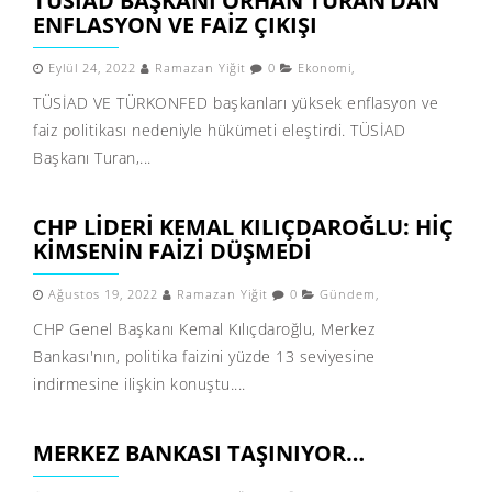
TÜSİAD BAŞKANI ORHAN TURAN’DAN
ENFLASYON VE FAIZ ÇIKIŞI
Eylül 24, 2022
Ramazan Yiğit
0
Ekonomi
,
TÜSİAD VE TÜRKONFED başkanları yüksek enflasyon ve
faiz politikası nedeniyle hükümeti eleştirdi. TÜSİAD
Başkanı Turan,...
CHP LIDERI KEMAL KILIÇDAROĞLU: HIÇ
KIMSENIN FAIZI DÜŞMEDI
Ağustos 19, 2022
Ramazan Yiğit
0
Gündem
,
CHP Genel Başkanı Kemal Kılıçdaroğlu, Merkez
Bankası'nın, politika faizini yüzde 13 seviyesine
indirmesine ilişkin konuştu....
MERKEZ BANKASI TAŞINIYOR…