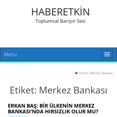
HABERETKİN
Toplumsal Barışın Sesi
Menu
Toggl
naviga
Home
»
Merkez Bankası
Etiket:
Merkez Bankası
ERKAN BAŞ: BIR ÜLKENIN MERKEZ
BANKASI’NDA HIRSIZLIK OLUR MU?