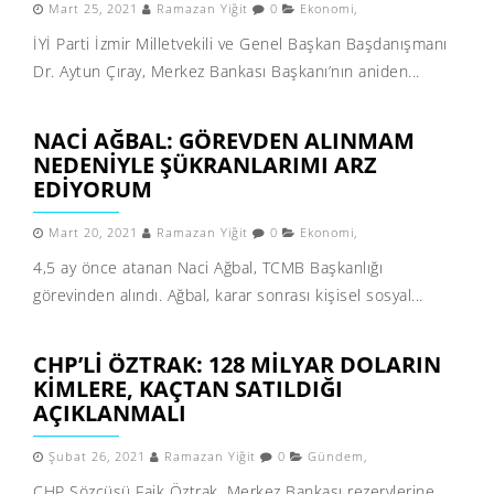
Mart 25, 2021
Ramazan Yiğit
0
Ekonomi
,
İYİ Parti İzmir Milletvekili ve Genel Başkan Başdanışmanı
Dr. Aytun Çıray, Merkez Bankası Başkanı’nın aniden...
NACI AĞBAL: GÖREVDEN ALINMAM
NEDENIYLE ŞÜKRANLARIMI ARZ
EDIYORUM
Mart 20, 2021
Ramazan Yiğit
0
Ekonomi
,
4,5 ay önce atanan Naci Ağbal, TCMB Başkanlığı
görevinden alındı. Ağbal, karar sonrası kişisel sosyal...
CHP’LI ÖZTRAK: 128 MILYAR DOLARIN
KIMLERE, KAÇTAN SATILDIĞI
AÇIKLANMALI
Şubat 26, 2021
Ramazan Yiğit
0
Gündem
,
CHP Sözcüsü Faik Öztrak, Merkez Bankası rezervlerine