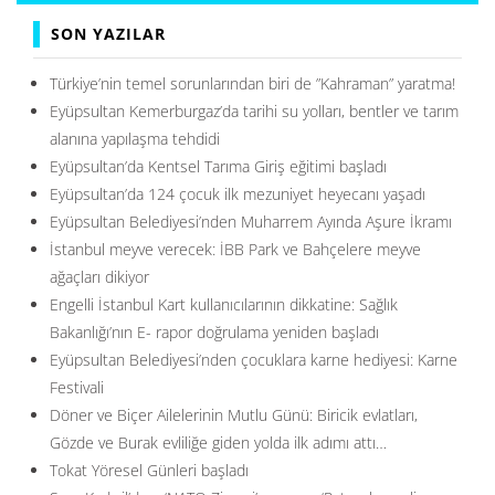
SON YAZILAR
Türkiye’nin temel sorunlarından biri de ”Kahraman” yaratma!
Eyüpsultan Kemerburgaz’da tarihi su yolları, bentler ve tarım
alanına yapılaşma tehdidi
Eyüpsultan’da Kentsel Tarıma Giriş eğitimi başladı
Eyüpsultan’da 124 çocuk ilk mezuniyet heyecanı yaşadı
Eyüpsultan Belediyesi’nden Muharrem Ayında Aşure İkramı
İstanbul meyve verecek: İBB Park ve Bahçelere meyve
ağaçları dikiyor
Engelli İstanbul Kart kullanıcılarının dikkatine: Sağlık
Bakanlığı’nın E- rapor doğrulama yeniden başladı
Eyüpsultan Belediyesi’nden çocuklara karne hediyesi: Karne
Festivali
Döner ve Biçer Ailelerinin Mutlu Günü: Biricik evlatları,
Gözde ve Burak evliliğe giden yolda ilk adımı attı…
Tokat Yöresel Günleri başladı