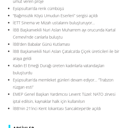
umut veren proje
Eyüpsultan’da renk cümbüşü
“Bağımsızlık Köyü Umudun Eserleri” sergisi açıldı
İETT Sinema ve Mizah ustalarını buluşturuyor…
İBB Başkanvekili Nuri Aslan Muharrem ayı orucunda Kartal
Cemevi’nde canlarla buluştu
İBB’den Babalar Günü Kutlaması
İBB Başkanvekili Nuri Aslan Çatalca’da Çiçek üreticileri ile bir
araya geldi
Kadın El Emeği Durağı üreten kadınlarla vatandaşları
buluşturdu
Eyüpsultan’da memleket günleri devam ediyor… ”Trabzon
rüzgarı esti”
EMEP Genel Başkan Yardımcısı Levent Tüzel: NATO zirvesi
iptal edilsin, kaynaklar halk için kullanılsın
İBB’nin 21’inci Kent lokantası Sancaktepe’de açıldı