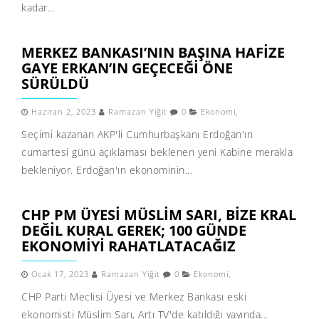
kadar...
MERKEZ BANKASI’NIN BAŞINA HAFIZE
GAYE ERKAN’IN GEÇECEĞI ÖNE
SÜRÜLDÜ
Haziran 2, 2023
Ramazan Yiğit
0
Ekonomi
,
Seçimi kazanan AKP'li Cumhurbaşkanı Erdoğan'ın
cumartesi günü açıklaması beklenen yeni Kabine merakla
bekleniyor. Erdoğan'ın ekonominin...
CHP PM ÜYESI MÜSLIM SARI, BIZE KRAL
DEĞIL KURAL GEREK; 100 GÜNDE
EKONOMIYI RAHATLATACAĞIZ
Ocak 17, 2023
Ramazan Yiğit
0
Ekonomi
,
CHP Parti Meclisi Üyesi ve Merkez Bankası eski
ekonomisti Müslim Sarı, Artı TV'de katıldığı yayında...