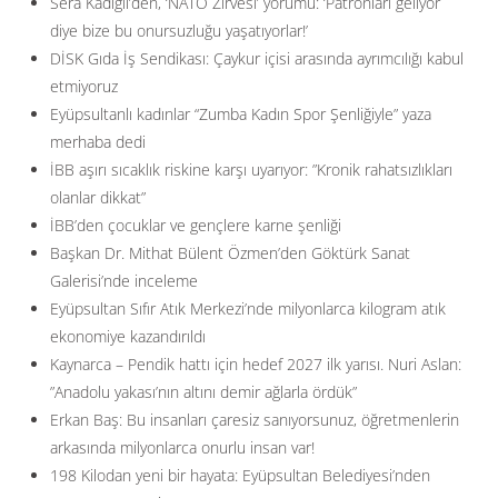
Sera Kadıgil’den, ‘NATO Zirvesi’ yorumu: ‘Patronları geliyor
diye bize bu onursuzluğu yaşatıyorlar!’
DİSK Gıda İş Sendikası: Çaykur içisi arasında ayrımcılığı kabul
etmiyoruz
Eyüpsultanlı kadınlar “Zumba Kadın Spor Şenliğiyle” yaza
merhaba dedi
İBB aşırı sıcaklık riskine karşı uyarıyor: ”Kronik rahatsızlıkları
olanlar dikkat”
İBB’den çocuklar ve gençlere karne şenliği
Başkan Dr. Mithat Bülent Özmen’den Göktürk Sanat
Galerisi’nde inceleme
Eyüpsultan Sıfır Atık Merkezi’nde milyonlarca kilogram atık
ekonomiye kazandırıldı
Kaynarca – Pendik hattı için hedef 2027 ilk yarısı. Nuri Aslan:
”Anadolu yakası’nın altını demir ağlarla ördük”
Erkan Baş: Bu insanları çaresiz sanıyorsunuz, öğretmenlerin
arkasında milyonlarca onurlu insan var!
198 Kilodan yeni bir hayata: Eyüpsultan Belediyesi’nden