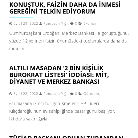
KONUŞTUK, FAIZIN DAHA DA INMESI
GEREĞINI TELKIN EDIYORUM
Eylül 29, 2022
Ramazan Yiğit
0
Ekonomi
,
Cumhurbaşkanı Erdoğan, Merkez Bankası ile görüştüğünü,
yüzde 12'ye inen faizin önümüzdeki toplantılarda daha da
inmesini...
ALTILI MASADAN ‘2 BIN KIŞILIK
BÜROKRAT LISTESI’ IDDIASI: MİT,
DIYANET VE MERKEZ BANKASI
Eylül 28, 2022
Ramazan Yiğit
0
Gündem
,
6’lı masada ikinci tur görüşmeler CHP Lideri
Kılıçdaroğlu’nun ev sahipliğinde pazar günü başlıyor.
İktidara yakınlığıyla...