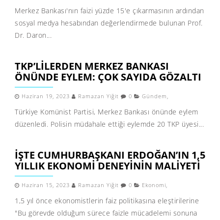
Merkez Bankası'nın faizi yüzde 15'e çıkarmasının ardından
sosyal medya hesabından değerlendirmede bulunan Prof.
Dr. Daron...
TKP’LILERDEN MERKEZ BANKASI
ÖNÜNDE EYLEM: ÇOK SAYIDA GÖZALTI
Haziran 19, 2023
Ramazan Yiğit
0
Gündem
,
Türkiye Komünist Partisi, Merkez Bankası önünde eylem
düzenledi. Polisin müdahale ettiği eylemde 20 TKP üyesi...
İŞTE CUMHURBAŞKANI ERDOĞAN’IN 1,5
YILLIK EKONOMI DENEYININ MALIYETI
Haziran 15, 2023
Ramazan Yiğit
0
Ekonomi
,
1,5 yıl önce ekonomistlerin faiz politikasına eleştirilerine
"Bu görevde olduğum sürece faizle mücadelemi sonuna