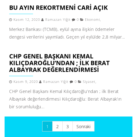
BU AYIN REKORTMENI CARI AÇIK
Kasım 12, 2020
Ramazan Yiğit
0
Ekonomi
,
Merkez Bankası (TCMB), eylül ayına ilişkin ödemeler
dengesi verilerini yayımladı. Geçen yıl eylülde 2,8 milyar...
CHP GENEL BAŞKANI KEMAL
KILIÇDAROĞLU’NDAN ; ILK BERAT
ALBAYRAK DEĞERLENDIRMESI
Kasım 9, 2020
Ramazan Yiğit
0
Siyaset
,
CHP Genel Başkanı Kemal Kılıçdaroğlu'ndan ; ilk Berat
Albayrak değerlendirmesi Kılıçdaroğlu: Berat Albayrak’ın
bir sorumluluğu...
Yazı
1
2
3
Sonraki
sayfalaması