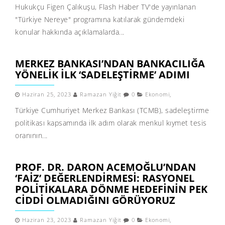
Hukukçu Figen Çalıkuşu, Flash Haber TV'de yayınlanan
"Türkiye Nereye" programına katılarak gündemdeki
konular hakkında açıklamalarda...
MERKEZ BANKASI’NDAN BANKACILIĞA
YÖNELIK ILK ‘SADELEŞTIRME’ ADIMI
Haziran 25, 2023
Ramazan Yiğit
0
Ekonomi
,
Türkiye Cumhuriyet Merkez Bankası (TCMB), sadeleştirme
politikası kapsamında ilk adım olarak menkul kıymet tesis
oranının...
PROF. DR. DARON ACEMOĞLU’NDAN
‘FAIZ’ DEĞERLENDIRMESI: RASYONEL
POLITIKALARA DÖNME HEDEFININ PEK
CIDDI OLMADIĞINI GÖRÜYORUZ
Haziran 23, 2023
Ramazan Yiğit
0
Ekonomi
,