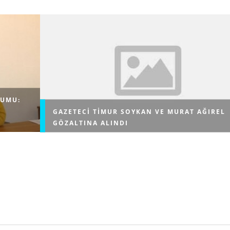
RUMU:
GAZETECI TIMUR SOYKAN VE MURAT AĞIREL
GÖZALTINA ALINDI
Gazeteciler Timur Soykan ve Murat Ağırel gözaltına
alındı. Gözaltına ilişkin açıklama yapan gazeteci Şule
P) Sözcüsü
Aydın, "Murat ve Timur gözaltına alınıyor. Şu an evler
a Özlem