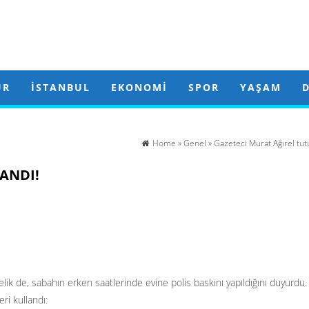
ÜR
İSTANBUL
EKONOMI
SPOR
YAŞAM
Home
»
Genel
» Gazeteci Murat Ağırel tut
ANDI!
k de, sabahın erken saatlerinde evine polis baskını yapıldığını duyurdu. 
ri kullandı: