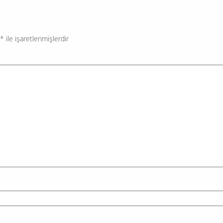
arama yapılıyor....
*
ile işaretlenmişlerdir