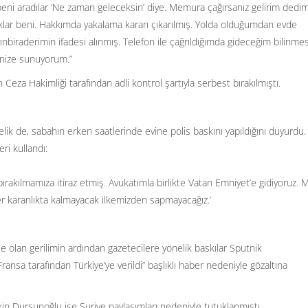
eni aradılar ‘Ne zaman geleceksin’ diye. Memura çağırsanız gelirim dedim
ar beni. Hakkımda yakalama kararı çıkarılmış. Yolda olduğumdan evde
ınbiraderimin ifadesi alınmış. Telefon ile çağrıldığımda gideceğim bilinme
inize sunuyorum.”
Ceza Hakimliği tarafından adli kontrol şartıyla serbest bırakılmıştı.
k de, sabahın erken saatlerinde evine polis baskını yapıldığını duyurdu. 
ri kullandı:
ırakılmamıza itiraz etmiş. Avukatımla birlikte Vatan Emniyet’e gidiyoruz. 
er karanlıkta kalmayacak ilkemizden sapmayacağız.’
ile olan gerilimin ardından gazetecilere yönelik baskılar Sputnik
Fransa tarafından Türkiye’ye verildi” başlıklı haber nedeniyle gözaltına
in Dursunoğlu ise Suriye paylaşımları nedeniyle tutuklanmıştı.