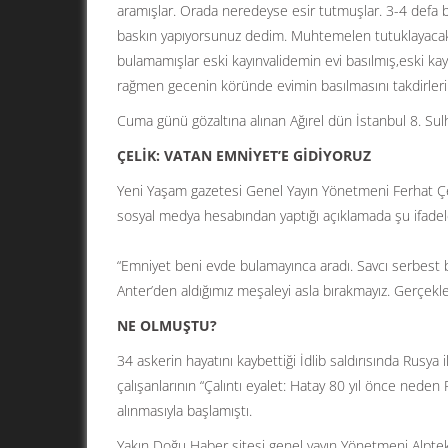
aramışlar. Orada neredeyse esir tutmuşlar. 3-4 defa b
baskın yapıyorsunuz dedim. Muhtemelen tutuklayacakl
bulamamışlar eski kayınvalidemin evi basılmış,eski kay
rağmen gecenin köründe evimin basılmasını takdirler
Cuma günü gözaltına alınan Ağırel dün İstanbul 8. Sulh 
ÇELİK: VATAN EMNİYET’E GİDİYORUZ
Yeni Yaşam gazetesi Genel Yayın Yönetmeni Ferhat Çeli
sosyal medya hesabından yaptığı açıklamada şu ifadele
“Emniyet beni evde bulamayınca aradı. Savcı serbest b
Anter’den aldığımız meşaleyi asla bırakmayız. Gerçekl
NE OLMUŞTU?
34 askerin hayatını kaybettiği İdlib saldırısında Rusya 
çalışanlarının “Çalıntı eyalet: Hatay 80 yıl önce neden 
alınmasıyla başlamıştı.
Yakın Doğu Haber sitesi genel yayın Yönetmeni Alptek