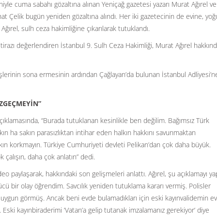
le cuma sabahı gözaltına alınan Yeniçağ gazetesi yazarı Murat Ağırel ve
Çelik bugün yeniden gözaltına alındı. Her iki gazetecinin de evine, yo
Ağırel, sulh ceza hakimliğine çıkarılarak tutuklandı.
 itirazı değerlendiren İstanbul 9. Sulh Ceza Hakimliği, Murat Ağırel hakkın
işlerinin sona ermesinin ardından Çağlayan’da bulunan İstanbul Adliyesi’n
AZGEÇMEYİN”
 açıklamasında, “Burada tutuklanan kesinlikle ben değilim. Bağımsız Türk
Sakın ha sakın parasızlıktan intihar eden halkın hakkını savunmaktan
n korkmayın. Türkiye Cumhuriyeti devleti Pelikan’dan çok daha büyük.
k çalışın, daha çok anlatın” dedi.
o paylaşarak, hakkındaki son gelişmeleri anlattı. Ağırel, şu açıklamayı yap
ü bir olay öğrendim. Savcılık yeniden tutuklama kararı vermiş. Polisler
 uygun görmüş. Ancak beni evde bulamadıkları için eski kayınvalidemin e
Eski kayınbiraderimi ‘Vatan’a gelip tutanak imzalamanız gerekiyor’ diye