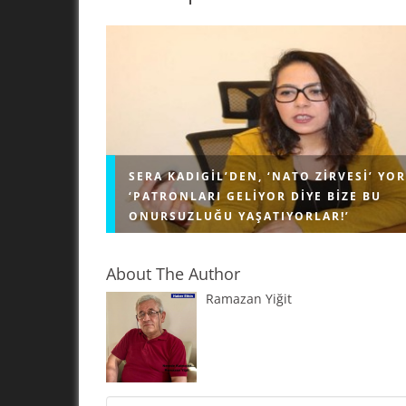
SERA KADIGIL’DEN, ‘NATO ZIRVESI’ YO
‘PATRONLARI GELIYOR DIYE BIZE BU
ONURSUZLUĞU YAŞATIYORLAR!’
About The Author
Ramazan Yiğit
Kadıgil, Sözcü TV ekranlarında gündeme ilişkin
açıklamalarda bulundu. Türkiye İşçi Partisi (Tİ
Sera Kadıgil, dün akşam Sözcü TV ekranlarınd