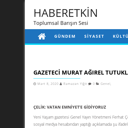
HABERETKİN
Toplumsal Barışın Sesi
GÜNDEM
SIYASET
KÜLT
GAZETECI MURAT AĞIREL TUTUKL
Mart 8, 2020
Ramazan Yiğit
0
Genel
,
ÇELİK: VATAN EMNİYET’E GİDİYORUZ
Yeni Yaşam gazetesi Genel Yayın Yönetmeni Ferhat Çeli
sosyal medya hesabından yaptığı açıklamada şu ifadele