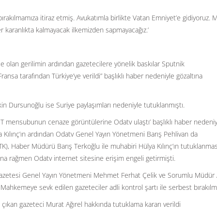
ırakılmamıza itiraz etmiş. Avukatımla birlikte Vatan Emniyet’e gidiyoruz. 
er karanlıkta kalmayacak ilkemizden sapmayacağız.’
ile olan gerilimin ardından gazetecilere yönelik baskılar Sputnik
Fransa tarafından Türkiye’ye verildi” başlıklı haber nedeniyle gözaltına
in Dursunoğlu ise Suriye paylaşımları nedeniyle tutuklanmıştı.
MİT mensubunun cenaze görüntülerine Odatv ulaştı’ başlıklı haber nedeniy
Kılınç’ın ardından Odatv Genel Yayın Yönetmeni Barış Pehlivan da
(BTK), Haber Müdürü Barış Terkoğlu ile muhabiri Hülya Kılınç’ın tutuklanma
ına rağmen Odatv internet sitesine erişim engeli getirmişti.
 Gazetesi Genel Yayın Yönetmeni Mehmet Ferhat Çelik ve Sorumlu Müdür 
ahkemeye sevk edilen gazeteciler adli kontrol şartı ile serbest bırakılmı
ıkan gazeteci Murat Ağırel hakkında tutuklama kararı verildi