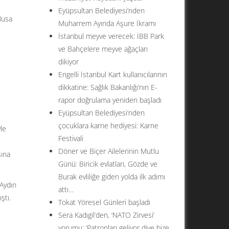
Eyüpsultan Belediyesi’nden
Musa
Muharrem Ayında Aşure İkramı
İstanbul meyve verecek: İBB Park
ve Bahçelere meyve ağaçları
dikiyor
Engelli İstanbul Kart kullanıcılarının
dikkatine: Sağlık Bakanlığı’nın E-
rapor doğrulama yeniden başladı
Eyüpsultan Belediyesi’nden
çocuklara karne hediyesi: Karne
le
Festivali
Döner ve Biçer Ailelerinin Mutlu
sına
Günü: Biricik evlatları, Gözde ve
Burak evliliğe giden yolda ilk adımı
Aydın
attı…
ştı.
Tokat Yöresel Günleri başladı
Sera Kadıgil’den, ‘NATO Zirvesi’
yorumu: ‘Patronları geliyor diye bize