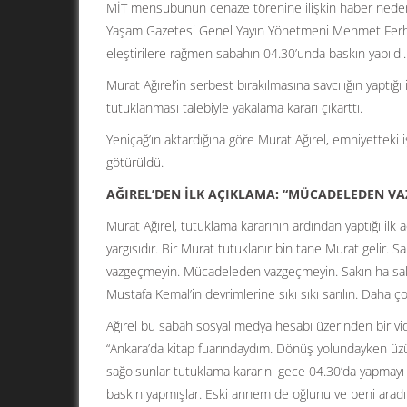
MİT mensubunun cenaze törenine ilişkin haber nedeniy
Yaşam Gazetesi Genel Yayın Yönetmeni Mehmet Ferhat 
eleştirilere rağmen sabahın 04.30’unda baskın yapıldı. 
Murat Ağırel’in serbest bırakılmasına savcılığın yaptığı
tutuklanması talebiyle yakalama kararı çıkarttı.
Yeniçağ’ın aktardığına göre Murat Ağırel, emniyetteki 
götürüldü.
AĞIREL’DEN İLK AÇIKLAMA: “MÜCADELEDEN V
Murat Ağırel, tutuklama kararının ardından yaptığı ilk
yargısıdır. Bir Murat tutuklanır bin tane Murat gelir. 
vazgeçmeyin. Mücadeleden vazgeçmeyin. Sakın ha sakı
Mustafa Kemal’in devrimlerine sıkı sıkı sarılın. Daha ço
Ağırel bu sabah sosyal medya hesabı üzerinden bir vide
“Ankara’da kitap fuarındaydım. Dönüş yolundayken üzüc
sağolsunlar tutuklama kararını gece 04.30’da yapmayı
baskın yapmışlar. Eski annem de oğlunu ve beni aradı. 