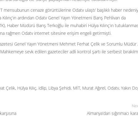
MİT mensubunun cenaze görüntülerine Odatv ulaştı’ başlıklı haber nedeniy
Kılınç’ın ardından Odatv Genel Yayın Yönetmeni Barış Pehlivan da
(BTK), Haber Müdürü Barış Terkoğlu ile muhabiri Hülya Kılınç’ın tutuklanma
ına rağmen Odatv internet sitesine erişim engeli getirmişti.
 Gazetesi Genel Yayın Yönetmeni Mehmet Ferhat Çelik ve Sorumlu Müdür 
ahkemeye sevk edilen gazeteciler adli kontrol şartı ile serbest bırakılmı
at Çelik
,
Hülya Kılıç
,
idlip
,
Libya Şehidi
,
MİT
,
Murat Ağırel
,
Odatv
,
Yakın D
Nex
karşısına
Almanya’dan sığınmacı kara