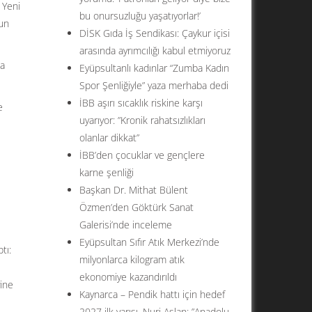
 Yeni
bu onursuzluğu yaşatıyorlar!’
ğun
DİSK Gıda İş Sendikası: Çaykur içisi
arasında ayrımcılığı kabul etmiyoruz
da
Eyüpsultanlı kadınlar “Zumba Kadın
Spor Şenliğiyle” yaza merhaba dedi
İBB aşırı sıcaklık riskine karşı
e
uyarıyor: ”Kronik rahatsızlıkları
olanlar dikkat”
İBB’den çocuklar ve gençlere
karne şenliği
Başkan Dr. Mithat Bülent
Özmen’den Göktürk Sanat
Galerisi’nde inceleme
Eyüpsultan Sıfır Atık Merkezi’nde
tı:
milyonlarca kilogram atık
ekonomiye kazandırıldı
vine
Kaynarca – Pendik hattı için hedef
2027 ilk yarısı. Nuri Aslan: ”Anadolu