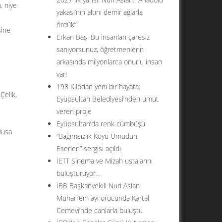
, niye
yakası’nın altını demir ağlarla
ördük”
sine
Erkan Baş: Bu insanları çaresiz
sanıyorsunuz, öğretmenlerin
arkasında milyonlarca onurlu insan
var!
198 Kilodan yeni bir hayata:
Çelik,
Eyüpsultan Belediyesi’nden umut
veren proje
Eyüpsultan’da renk cümbüşü
Musa
“Bağımsızlık Köyü Umudun
Eserleri” sergisi açıldı
İETT Sinema ve Mizah ustalarını
buluşturuyor…
İBB Başkanvekili Nuri Aslan
Muharrem ayı orucunda Kartal
Cemevi’nde canlarla buluştu