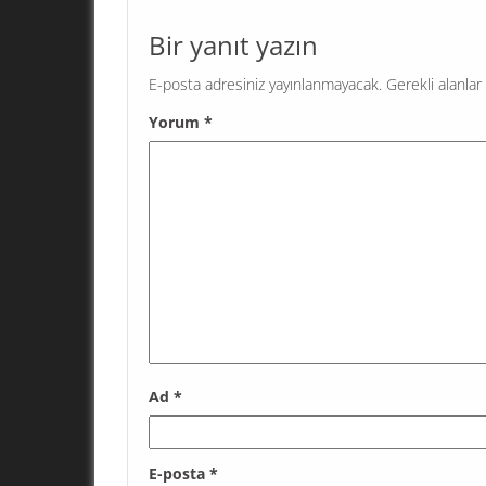
Gürses ve Barış Terkoğlu’nun...
Bir yanıt yazın
E-posta adresiniz yayınlanmayacak.
Gerekli alanlar
Yorum
*
Ad
*
E-posta
*