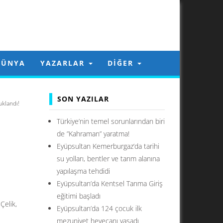
DÜNYA
YAZARLAR
DIĞER
SON YAZILAR
uklandı!
Türkiye’nin temel sorunlarından biri
de ”Kahraman” yaratma!
Eyüpsultan Kemerburgaz’da tarihi
su yolları, bentler ve tarım alanına
yapılaşma tehdidi
Eyüpsultan’da Kentsel Tarıma Giriş
eğitimi başladı
Çelik,
Eyüpsultan’da 124 çocuk ilk
mezuniyet heyecanı yaşadı