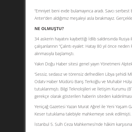
“Emniyet beni evde bulamayınca aradı. Savcı serbest b
Anter’den aldığımız meşaleyi asla bırakmayız. Gerçekl
NE OLMUŞTU?
34 askerin hayatını kaybettiği İdlib saldırısında Rusya 
çalışanlarının “Çalıntı eyalet: Hatay 80 yıl önce neden 
alınmasıyla başlamıştı.
Yakın Doğu Haber sitesi genel yayın Yönetmeni Alptek
‘Sessiz, sedasız ve törensiz defnedilen Libya şehidi 
Odatv Haber Müdürü Barış Terkoğlu ve Muhabir Hülya 
tutuklanmıştı. Bilgi Teknolojileri ve İletişim Kurumu 
gerekçe olarak gösterilen haberin siteden kaldırılmas
Yeniçağ Gazetesi Yazarı Murat Ağırel ile Yeni Yaşam
Keser tutuklama talebiyle mahkemeye sevk edilmişti. M
İstanbul 5. Sulh Ceza Mahkemesi’nde hâkim karşısına ç