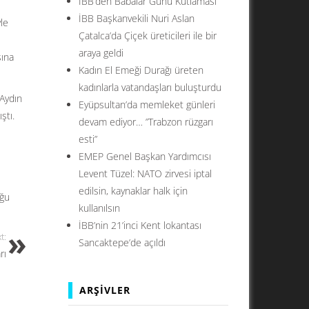
İBB’den Babalar Günü Kutlaması
İBB Başkanvekili Nuri Aslan
le
Çatalca’da Çiçek üreticileri ile bir
araya geldi
sına
Kadın El Emeği Durağı üreten
kadınlarla vatandaşları buluşturdu
Aydın
Eyüpsultan’da memleket günleri
ştı.
devam ediyor… ”Trabzon rüzgarı
esti”
EMEP Genel Başkan Yardımcısı
Levent Tüzel: NATO zirvesi iptal
edilsin, kaynaklar halk için
oğu
kullanılsın
İBB’nin 21’inci Kent lokantası
t:
Sancaktepe’de açıldı
rı
ARŞIVLER