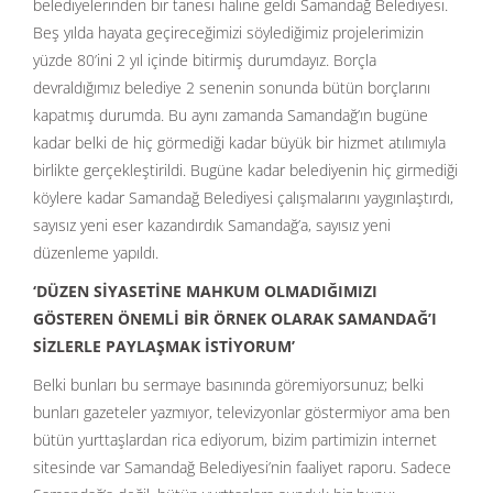
belediyelerinden bir tanesi haline geldi Samandağ Belediyesi.
Beş yılda hayata geçireceğimizi söylediğimiz projelerimizin
yüzde 80’ini 2 yıl içinde bitirmiş durumdayız. Borçla
devraldığımız belediye 2 senenin sonunda bütün borçlarını
kapatmış durumda. Bu aynı zamanda Samandağ’ın bugüne
kadar belki de hiç görmediği kadar büyük bir hizmet atılımıyla
birlikte gerçekleştirildi. Bugüne kadar belediyenin hiç girmediği
köylere kadar Samandağ Belediyesi çalışmalarını yaygınlaştırdı,
sayısız yeni eser kazandırdık Samandağ’a, sayısız yeni
düzenleme yapıldı.
‘DÜZEN SİYASETİNE MAHKUM OLMADIĞIMIZI
GÖSTEREN ÖNEMLİ BİR ÖRNEK OLARAK SAMANDAĞ’I
SİZLERLE PAYLAŞMAK İSTİYORUM’
Belki bunları bu sermaye basınında göremiyorsunuz; belki
bunları gazeteler yazmıyor, televizyonlar göstermiyor ama ben
bütün yurttaşlardan rica ediyorum, bizim partimizin internet
sitesinde var Samandağ Belediyesi’nin faaliyet raporu. Sadece