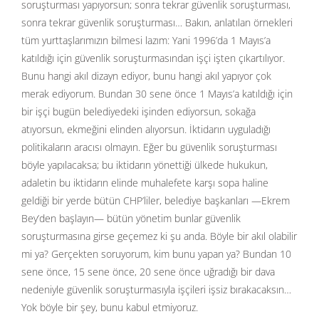
soruşturması yapıyorsun; sonra tekrar güvenlik soruşturması,
sonra tekrar güvenlik soruşturması… Bakın, anlatılan örnekleri
tüm yurttaşlarımızın bilmesi lazım: Yani 1996’da 1 Mayıs’a
katıldığı için güvenlik soruşturmasından işçi işten çıkartılıyor.
Bunu hangi akıl dizayn ediyor, bunu hangi akıl yapıyor çok
merak ediyorum. Bundan 30 sene önce 1 Mayıs’a katıldığı için
bir işçi bugün belediyedeki işinden ediyorsun, sokağa
atıyorsun, ekmeğini elinden alıyorsun. İktidarın uyguladığı
politikaların aracısı olmayın. Eğer bu güvenlik soruşturması
böyle yapılacaksa; bu iktidarın yönettiği ülkede hukukun,
adaletin bu iktidarın elinde muhalefete karşı sopa haline
geldiği bir yerde bütün CHP’liler, belediye başkanları —Ekrem
Bey’den başlayın— bütün yönetim bunlar güvenlik
soruşturmasına girse geçemez ki şu anda. Böyle bir akıl olabilir
mi ya? Gerçekten soruyorum, kim bunu yapan ya? Bundan 10
sene önce, 15 sene önce, 20 sene önce uğradığı bir dava
nedeniyle güvenlik soruşturmasıyla işçileri işsiz bırakacaksın…
Yok böyle bir şey, bunu kabul etmiyoruz.