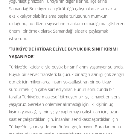
yoğunlaştığımızdan Türkiye’nin diğer illerine, ilçelerine
Samandağ Belediyemizin yürüttüğü çalışmaları aktarmakta
eksik kalıyor olabiliriz ama başka türlüsünün mümkün
olduğunu, bu düzen siyasetine mahkum olmadığımızı gösteren
önemli bir örnek olarak Samandağ’ı sizlerle paylaşmak
istiyorum.
‘TÜRKİYE’DE İKTİDAR ELİYLE BÜYÜK BİR SINIF KIRIMI
YAŞANIYOR’
Türkiye’de iktidar eliyle büyük bir sınıf kırımı yaşanıyor şu anda.
Büyük bir servet transferi; küçücük bir azgın azınlığı çok zengin
etmek için milyonlarca insanı yoksullaştıran bir politikayı
sürdürmek için çaba sarf ediyorlar. Bunun sonucunda bir
tarafta Türkiye’de maalesef bitmeyen bir işçi cinayetleri serisi
yaşıyoruz. Gereken önlemler alınmadığı için, iki kişinin üç
kişinin yapacağı işi bir işçiye yaptırmaya çalıştıkları için, uzun
saatler çalıştırdıkları için, insanları sendikasızlaştırdıkları için
Türkiye’de iş cinayetlerinin önüne geçilemiyor. Buradan buna