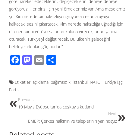
göre hareket edeceklerini, değişeceklerini deneye deneye
görüyoruz. Her birisi için yeni örneklerimiz var. Ama meselemiz
şu: Kim nerede bir haksızlığa uğruyorsa cesurca ayağa
kalkacak, sesini çıkartacak. Kim nerede haksızlığa uğradığı için
direnen birini görüyorsa onun koluna girecek, onun yanına
oturacak, Türkiye’yi değiştirecek. Bu ülkenin geleceğini
belirleyecek olan güç budur.”
F
M
E
S
ac
as
m
h
e
to
ail
ar
Etiketler:
açıklama
,
bağımsızlık
,
İstanbul
,
NATO
,
Türkiye İşçi
b
d
e
Partisi
o
o
Previous:
o
n
19 Mayıs Eyüpsultan’da coşkuyla kutlandı
k
Next:
EMEP: Çerkes halkının ve taleplerinin yanındayız
Related posts