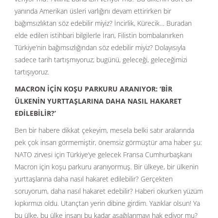
yanında Amerikan üsleri varlığını devam ettirirken bir
bağımsızlıktan söz edebilir miyiz? İncirlik, Kürecik… Buradan
elde edilen istihbari bilgilerle İran, Filistin bombalanırken
Türkiye’nin bağımsızlığından söz edebilir miyiz? Dolayısıyla
sadece tarih tartışmıyoruz; bugünü, geleceği, geleceğimizi
tartışıyoruz.
MACRON İÇİN KOŞU PARKURU ARANIYOR: ‘BİR
ÜLKENİN YURTTAŞLARINA DAHA NASIL HAKARET
EDİLEBİLİR?’
Ben bir habere dikkat çekeyim, mesela belki satır aralarında
pek çok insan görmemiştir, önemsiz görmüştür ama haber şu:
NATO zirvesi için Türkiye’ye gelecek Fransa Cumhurbaşkanı
Macron için koşu parkuru aranıyormuş. Bir ülkeye, bir ülkenin
yurttaşlarına daha nasıl hakaret edilebilir? Gerçekten
soruyorum, daha nasıl hakaret edebilir? Haberi okurken yüzüm
kıpkırmızı oldu. Utançtan yerin dibine girdim. Yazıklar olsun! Ya
bu ülke, bu ülke insanı bu kadar aşağılanmayı hak ediyor mu?