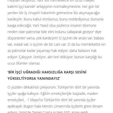
meydan okuyoruz. Yani ‘Bu memlekette en ucuz maliyet
kalemi işçi kanıdır’ anlayışının normalleşmesine, her gün bir
yerden bir iş cinayeti haberinin gelmesine biz alışmayacağız
kardeşim. Bunu kabul etmiyoruz, bunu reddediyoruz, bununla
kavga edeceğiz. Yani ‘Nasıl olsa yüzlerce insanın ölümüne
neden olan patronlar bile elini kolunu sallayarak geziyor’ diye
düşünenler varsa, yok kardeşim! O işçinin de anası var, babası
var, evladı var; o işçinin de bir canı var. O da bu memlekette en
az patronlar kadar yaşamayı hak ediyor, daha fazlasını hak
ediyor. Çalışıyor, üretiyor, alın teri döküyor; bunun karşılığı bu
ucuz ölümler olamaz.
‘BİR İŞÇİ UĞRADIĞI HAKSIZLIĞA KARŞI SESİNİ
YÜKSELTİYORSA YANINDAYIZ’
O yüzden dikkatinizi çekiyorum, Türkiye’nin dört bir yanında
işçiler ayağa kalkıyor. Eğitim emekçileriyle başladık, maden
emekçileri… 1 Mayıs’ta Türkiye’nin dört bir yanında işçiler
ayaktaydı. Bugün hala Mersin Limanı’nda işçilerin grevi devam
ediyor. İzmir’de Temel Conta işçileri 500. güne geldi.