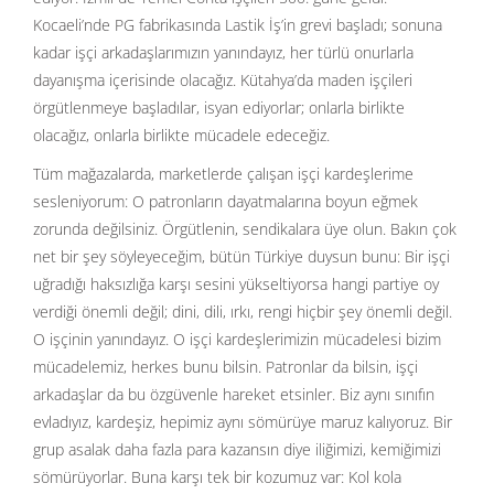
Kocaeli’nde PG fabrikasında Lastik İş’in grevi başladı; sonuna
kadar işçi arkadaşlarımızın yanındayız, her türlü onurlarla
dayanışma içerisinde olacağız. Kütahya’da maden işçileri
örgütlenmeye başladılar, isyan ediyorlar; onlarla birlikte
olacağız, onlarla birlikte mücadele edeceğiz.
Tüm mağazalarda, marketlerde çalışan işçi kardeşlerime
sesleniyorum: O patronların dayatmalarına boyun eğmek
zorunda değilsiniz. Örgütlenin, sendikalara üye olun. Bakın çok
net bir şey söyleyeceğim, bütün Türkiye duysun bunu: Bir işçi
uğradığı haksızlığa karşı sesini yükseltiyorsa hangi partiye oy
verdiği önemli değil; dini, dili, ırkı, rengi hiçbir şey önemli değil.
O işçinin yanındayız. O işçi kardeşlerimizin mücadelesi bizim
mücadelemiz, herkes bunu bilsin. Patronlar da bilsin, işçi
arkadaşlar da bu özgüvenle hareket etsinler. Biz aynı sınıfın
evladıyız, kardeşiz, hepimiz aynı sömürüye maruz kalıyoruz. Bir
grup asalak daha fazla para kazansın diye iliğimizi, kemiğimizi
sömürüyorlar. Buna karşı tek bir kozumuz var: Kol kola