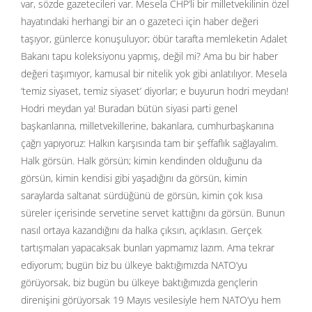
var, sözde gazetecileri var. Mesela CHP’li bir milletvekilinin özel
hayatındaki herhangi bir an o gazeteci için haber değeri
taşıyor, günlerce konuşuluyor; öbür tarafta memleketin Adalet
Bakanı tapu koleksiyonu yapmış, değil mi? Ama bu bir haber
değeri taşımıyor, kamusal bir nitelik yok gibi anlatılıyor. Mesela
‘temiz siyaset, temiz siyaset’ diyorlar; e buyurun hodri meydan!
Hodri meydan ya! Buradan bütün siyasi parti genel
başkanlarına, milletvekillerine, bakanlara, cumhurbaşkanına
çağrı yapıyoruz: Halkın karşısında tam bir şeffaflık sağlayalım.
Halk görsün. Halk görsün; kimin kendinden olduğunu da
görsün, kimin kendisi gibi yaşadığını da görsün, kimin
saraylarda saltanat sürdüğünü de görsün, kimin çok kısa
süreler içerisinde servetine servet kattığını da görsün. Bunun
nasıl ortaya kazandığını da halka çıksın, açıklasın. Gerçek
tartışmaları yapacaksak bunları yapmamız lazım. Ama tekrar
ediyorum; bugün biz bu ülkeye baktığımızda NATO’yu
görüyorsak, biz bugün bu ülkeye baktığımızda gençlerin
direnişini görüyorsak 19 Mayıs vesilesiyle hem NATO’yu hem