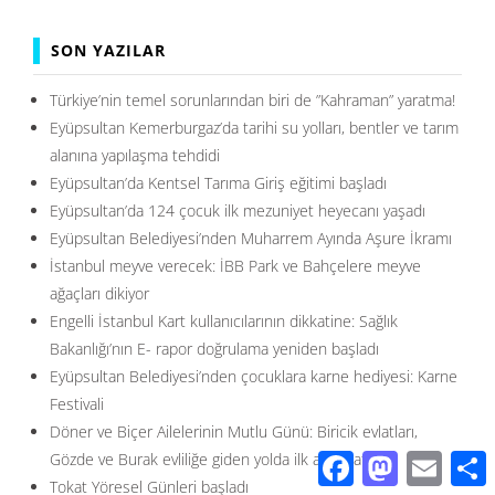
SON YAZILAR
Türkiye’nin temel sorunlarından biri de ”Kahraman” yaratma!
Eyüpsultan Kemerburgaz’da tarihi su yolları, bentler ve tarım
alanına yapılaşma tehdidi
Eyüpsultan’da Kentsel Tarıma Giriş eğitimi başladı
Eyüpsultan’da 124 çocuk ilk mezuniyet heyecanı yaşadı
Eyüpsultan Belediyesi’nden Muharrem Ayında Aşure İkramı
İstanbul meyve verecek: İBB Park ve Bahçelere meyve
ağaçları dikiyor
Engelli İstanbul Kart kullanıcılarının dikkatine: Sağlık
Bakanlığı’nın E- rapor doğrulama yeniden başladı
Eyüpsultan Belediyesi’nden çocuklara karne hediyesi: Karne
Festivali
Döner ve Biçer Ailelerinin Mutlu Günü: Biricik evlatları,
Gözde ve Burak evliliğe giden yolda ilk adımı attı…
Facebook
Mastodon
Email
S
Tokat Yöresel Günleri başladı