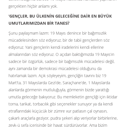
gerçekten hiçbir anlamı yok.
‘GENÇLER, BU ÜLKENİN GELECEĞİNE DAİR EN BÜYÜK
UMUTLARIMIZDAN BİR TANESİ’
Şunu paylaşmam lazım: 19 Mayıs denince bir bağımsızlık
mücadelesinden söz ediyoruz, bir de tabii gençlerden söz
ediyoruz. Yani gençlerin kendi iradelerini kendi ellerine
almalarından söz ediyoruz. O açıdan baktığımızda 19 Mayıs’ın
sadece bir özgürlük, sadece bir bağımsızlık mücadelesi değil,
aynı zamanda bir demokrasi mücadelesi olduğunu da
hatırlamak lazım. Açık söyleyeyim, gençliğin tavrını biz 19
Mart’ta, 31 Mayıslarda Gezi’de, Saraçhane’de, 1 Mayıslarda
alanlarda görmenin mutluluğuyla, görmenin bizde yarattığı
umutla geleceğe bakıyoruz. Bu memleketin gençliği için iktidar
torna, tarikat, torbacılık gibi seçenekler sunuyor ya da kendi
etraflarındaki küçücük bir zümre vur patlasın çal oynasın,
çakarlı araçlarla geziyor, pudra şekeri alıp veriyorlar birbirlerine,
zevk-ü sefa içerisinde bir hayat sürdürüyorlar. Ama bizim