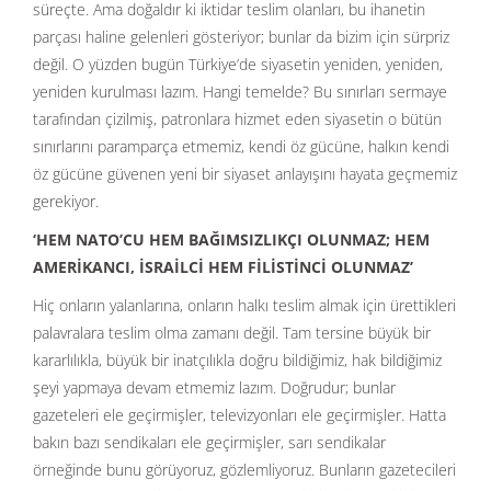
süreçte. Ama doğaldır ki iktidar teslim olanları, bu ihanetin
parçası haline gelenleri gösteriyor; bunlar da bizim için sürpriz
değil. O yüzden bugün Türkiye’de siyasetin yeniden, yeniden,
yeniden kurulması lazım. Hangi temelde? Bu sınırları sermaye
tarafından çizilmiş, patronlara hizmet eden siyasetin o bütün
sınırlarını paramparça etmemiz, kendi öz gücüne, halkın kendi
öz gücüne güvenen yeni bir siyaset anlayışını hayata geçmemiz
gerekiyor.
‘HEM NATO’CU HEM BAĞIMSIZLIKÇI OLUNMAZ; HEM
AMERİKANCI, İSRAİLCİ HEM FİLİSTİNCİ OLUNMAZ’
Hiç onların yalanlarına, onların halkı teslim almak için ürettikleri
palavralara teslim olma zamanı değil. Tam tersine büyük bir
kararlılıkla, büyük bir inatçılıkla doğru bildiğimiz, hak bildiğimiz
şeyi yapmaya devam etmemiz lazım. Doğrudur; bunlar
gazeteleri ele geçirmişler, televizyonları ele geçirmişler. Hatta
bakın bazı sendikaları ele geçirmişler, sarı sendikalar
örneğinde bunu görüyoruz, gözlemliyoruz. Bunların gazetecileri