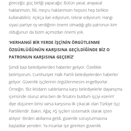
gireceğiz, güç birliği yapacağız. Bütün yasal, anayasal
haklarımızın, fiili, meşru haklarımızın hepsini hep birlikte
kullanabiliriz. Açıkça ilan ediyorum, tekrar ediyorum: Hangi
siyasi partiye oy verdiğinin önemi olmadığı gibi patronun kim
olduğunun da bizim açımızdan önemi yok.
‘HERHANGİ BİR YERDE İŞÇİNİN ÖRGÜTLENME
ÖZGÜRLÜĞÜNÜN KARŞISINA GEÇİLDİĞİNDE BİZ O
PATRONUN KARŞISINA GEÇERİZ’
Şimdi bazı belediyelerden haberler geliyor. Özellikle
belirtiyorum, Cumhuriyet Halk Partili belediyelerden haberler
geliyor. Güvenlik işçilerinin örgütlenmesini engelliyorlar.
Örneğin, ‘Biz iktidarın saldırılarına karşı belediyelerle dayanışma
içerisinde oluruz ama ben de fırsatını buldum işçiyi ezerim’
diye düşünen birisi varsa karşısına ilk çıkacak olan Türkiye İşçi
Partilileridir. Bakın, Ağaç AŞ işçileri sistematik olarak işten
atılıyor. Birden akıllarına geldi, güvenlik soruşturmasına
başladılar yeniden. Ya insanlar işe girerken güvenlik