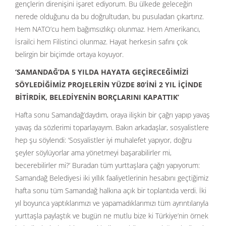
gençlerin direnişini işaret ediyorum. Bu ülkede geleceğin
nerede olduğunu da bu doğrultudan, bu pusuladan çıkartırız.
Hem NATO’cu hem bağımsızlıkçı olunmaz. Hem Amerikancı,
İsrailci hem Filistinci olunmaz. Hayat herkesin safını çok
belirgin bir biçimde ortaya koyuyor.
‘SAMANDAĞ’DA 5 YILDA HAYATA GEÇİRECEĞİMİZİ
SÖYLEDİĞİMİZ PROJELERİN YÜZDE 80’İNİ 2 YIL İÇİNDE
BİTİRDİK, BELEDİYENİN BORÇLARINI KAPATTIK’
Hafta sonu Samandağ’daydım, oraya ilişkin bir çağrı yapıp yavaş
yavaş da sözlerimi toparlayayım. Bakın arkadaşlar, sosyalistlere
hep şu söylendi: ‘Sosyalistler iyi muhalefet yapıyor, doğru
şeyler söylüyorlar ama yönetmeyi başarabilirler mi,
becerebilirler mi?’ Buradan tüm yurttaşlara çağrı yapıyorum:
Samandağ Belediyesi iki yıllık faaliyetlerinin hesabını geçtiğimiz
hafta sonu tüm Samandağ halkına açık bir toplantıda verdi. İki
yıl boyunca yaptıklarımızı ve yapamadıklarımızı tüm ayrıntılarıyla
yurttaşla paylaştık ve bugün ne mutlu bize ki Türkiye’nin örnek