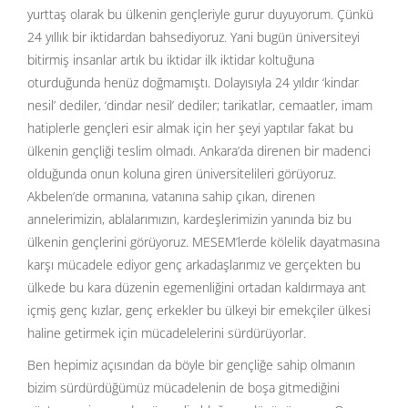
yurttaş olarak bu ülkenin gençleriyle gurur duyuyorum. Çünkü
24 yıllık bir iktidardan bahsediyoruz. Yani bugün üniversiteyi
bitirmiş insanlar artık bu iktidar ilk iktidar koltuğuna
oturduğunda henüz doğmamıştı. Dolayısıyla 24 yıldır ‘kindar
nesil’ dediler, ‘dindar nesil’ dediler; tarikatlar, cemaatler, imam
hatiplerle gençleri esir almak için her şeyi yaptılar fakat bu
ülkenin gençliği teslim olmadı. Ankara’da direnen bir madenci
olduğunda onun koluna giren üniversitelileri görüyoruz.
Akbelen’de ormanına, vatanına sahip çıkan, direnen
annelerimizin, ablalarımızın, kardeşlerimizin yanında biz bu
ülkenin gençlerini görüyoruz. MESEM’lerde kölelik dayatmasına
karşı mücadele ediyor genç arkadaşlarımız ve gerçekten bu
ülkede bu kara düzenin egemenliğini ortadan kaldırmaya ant
içmiş genç kızlar, genç erkekler bu ülkeyi bir emekçiler ülkesi
haline getirmek için mücadelelerini sürdürüyorlar.
Ben hepimiz açısından da böyle bir gençliğe sahip olmanın
bizim sürdürdüğümüz mücadelenin de boşa gitmediğini