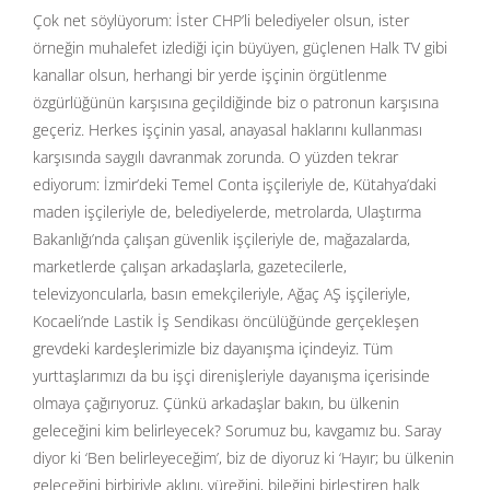
Çok net söylüyorum: İster CHP’li belediyeler olsun, ister
örneğin muhalefet izlediği için büyüyen, güçlenen Halk TV gibi
kanallar olsun, herhangi bir yerde işçinin örgütlenme
özgürlüğünün karşısına geçildiğinde biz o patronun karşısına
geçeriz. Herkes işçinin yasal, anayasal haklarını kullanması
karşısında saygılı davranmak zorunda. O yüzden tekrar
ediyorum: İzmir’deki Temel Conta işçileriyle de, Kütahya’daki
maden işçileriyle de, belediyelerde, metrolarda, Ulaştırma
Bakanlığı’nda çalışan güvenlik işçileriyle de, mağazalarda,
marketlerde çalışan arkadaşlarla, gazetecilerle,
televizyoncularla, basın emekçileriyle, Ağaç AŞ işçileriyle,
Kocaeli’nde Lastik İş Sendikası öncülüğünde gerçekleşen
grevdeki kardeşlerimizle biz dayanışma içindeyiz. Tüm
yurttaşlarımızı da bu işçi direnişleriyle dayanışma içerisinde
olmaya çağırıyoruz. Çünkü arkadaşlar bakın, bu ülkenin
geleceğini kim belirleyecek? Sorumuz bu, kavgamız bu. Saray
diyor ki ‘Ben belirleyeceğim’, biz de diyoruz ki ‘Hayır; bu ülkenin
geleceğini birbiriyle aklını, yüreğini, bileğini birleştiren halk