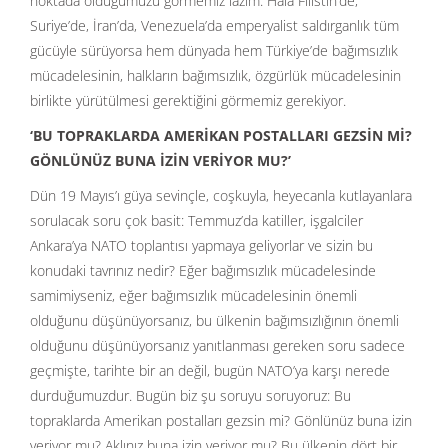
noktada olduğumuzu görmemiz lazım. Hala Filistin’de,
Suriye’de, İran’da, Venezuela’da emperyalist saldırganlık tüm
gücüyle sürüyorsa hem dünyada hem Türkiye’de bağımsızlık
mücadelesinin, halkların bağımsızlık, özgürlük mücadelesinin
birlikte yürütülmesi gerektiğini görmemiz gerekiyor.
‘BU TOPRAKLARDA AMERİKAN POSTALLARI GEZSİN Mİ?
GÖNLÜNÜZ BUNA İZİN VERİYOR MU?’
Dün 19 Mayıs’ı güya sevinçle, coşkuyla, heyecanla kutlayanlara
sorulacak soru çok basit: Temmuz’da katiller, işgalciler
Ankara’ya NATO toplantısı yapmaya geliyorlar ve sizin bu
konudaki tavrınız nedir? Eğer bağımsızlık mücadelesinde
samimiyseniz, eğer bağımsızlık mücadelesinin önemli
olduğunu düşünüyorsanız, bu ülkenin bağımsızlığının önemli
olduğunu düşünüyorsanız yanıtlanması gereken soru sadece
geçmişte, tarihte bir an değil, bugün NATO’ya karşı nerede
durduğumuzdur. Bugün biz şu soruyu soruyoruz: Bu
topraklarda Amerikan postalları gezsin mi? Gönlünüz buna izin
veriyor mu? Aklınız buna izin veriyor mu? Bu ülkenin dört bir