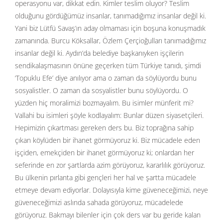
operasyonu var, dikkat edin. Kimler teslim oluyor? Teslim
olduğunu gördüğümüz insanlar, tanımadığımız insanlar değil ki.
Yani biz Lütfü Savaş’ın aday olmaması için boşuna konuşmadık
zamanında. Burcu Köksallar, Özlem Çerçioğulları tanımadığımız
insanlar değil ki. Aydın’da belediye başkanıyken işçilerin
sendikalaşmasının önüne geçerken tüm Türkiye tanıdı, şimdi
‘Topuklu Efe’ diye anılıyor ama o zaman da söylüyordu bunu
sosyalistler. O zaman da sosyalistler bunu söylüyordu. O
yüzden hiç moralimizi bozmayalım. Bu isimler münferit mi?
Vallahi bu isimleri şöyle kodlayalım: Bunlar düzen siyasetçileri.
Hepimizin çıkartması gereken ders bu. Biz toprağına sahip
çıkan köylüden bir ihanet görmüyoruz ki. Biz mücadele eden
işçiden, emekçiden bir ihanet görmüyoruz ki; onlardan her
seferinde en zor şartlarda azim görüyoruz, kararlılık görüyoruz.
Bu ülkenin pırlanta gibi gençleri her hal ve şartta mücadele
etmeye devam ediyorlar. Dolayısıyla kime güveneceğimizi, neye
güveneceğimizi aslında sahada görüyoruz, mücadelede
görüyoruz. Bakmayı bilenler için çok ders var bu geride kalan