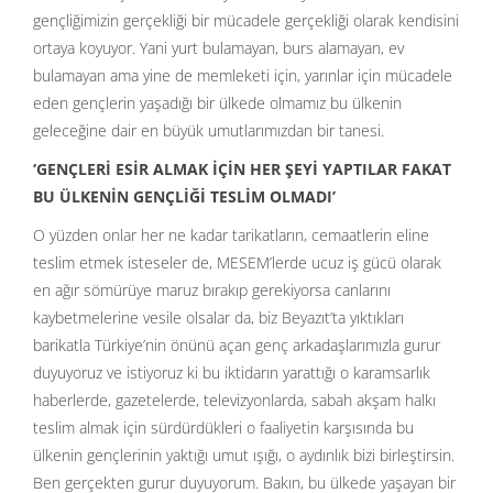
gençliğimizin gerçekliği bir mücadele gerçekliği olarak kendisini
ortaya koyuyor. Yani yurt bulamayan, burs alamayan, ev
bulamayan ama yine de memleketi için, yarınlar için mücadele
eden gençlerin yaşadığı bir ülkede olmamız bu ülkenin
geleceğine dair en büyük umutlarımızdan bir tanesi.
‘GENÇLERİ ESİR ALMAK İÇİN HER ŞEYİ YAPTILAR FAKAT
BU ÜLKENİN GENÇLİĞİ TESLİM OLMADI’
O yüzden onlar her ne kadar tarikatların, cemaatlerin eline
teslim etmek isteseler de, MESEM’lerde ucuz iş gücü olarak
en ağır sömürüye maruz bırakıp gerekiyorsa canlarını
kaybetmelerine vesile olsalar da, biz Beyazıt’ta yıktıkları
barikatla Türkiye’nin önünü açan genç arkadaşlarımızla gurur
duyuyoruz ve istiyoruz ki bu iktidarın yarattığı o karamsarlık
haberlerde, gazetelerde, televizyonlarda, sabah akşam halkı
teslim almak için sürdürdükleri o faaliyetin karşısında bu
ülkenin gençlerinin yaktığı umut ışığı, o aydınlık bizi birleştirsin.
Ben gerçekten gurur duyuyorum. Bakın, bu ülkede yaşayan bir