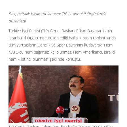
Baş, haftalık basın toplantısını TİP İstanbul İl Örgütü’nde
düzenledi.
Türkiye İşçi Partisi (TİP) Genel Başkanı Erkan Baş, partisinin
İstanbul İl Örgütü’nde düzenlediği haftalık basın toplantısında
tüm yurttaşların Gençlik ve Spor Bayramını kutlayarak “Hem
NATO’cu hem bağımsızlıkçı olunmaz. Hem Amerikancı, İsrailci
hem Filistinci olunmaz” şeklinde konuştu.
TİP Genel Başkanı Erkan Baş, her hafta Türkiye Büyük Millet