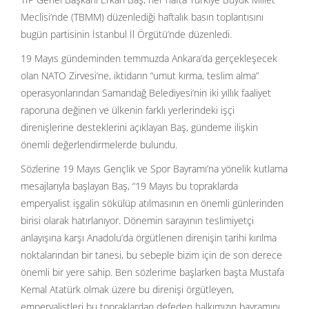
Meclisi’nde (TBMM) düzenlediği haftalık basın toplantısını
bugün partisinin İstanbul İl Örgütü’nde düzenledi.
19 Mayıs gündeminden temmuzda Ankara’da gerçekleşecek
olan NATO Zirvesi’ne, iktidarın “umut kırma, teslim alma”
operasyonlarından Samandağ Belediyesi’nin iki yıllık faaliyet
raporuna değinen ve ülkenin farklı yerlerindeki işçi
direnişlerine desteklerini açıklayan Baş, gündeme ilişkin
önemli değerlendirmelerde bulundu.
Sözlerine 19 Mayıs Gençlik ve Spor Bayramı’na yönelik kutlama
mesajlarıyla başlayan Baş, “19 Mayıs bu topraklarda
emperyalist işgalin sökülüp atılmasının en önemli günlerinden
birisi olarak hatırlanıyor. Dönemin sarayının teslimiyetçi
anlayışına karşı Anadolu’da örgütlenen direnişin tarihi kırılma
noktalarından bir tanesi, bu sebeple bizim için de son derece
önemli bir yere sahip. Ben sözlerime başlarken başta Mustafa
Kemal Atatürk olmak üzere bu direnişi örgütleyen,
emperyalistleri bu topraklardan defeden halkımızın bayramını