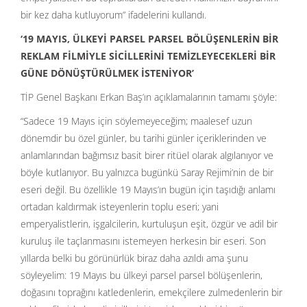
bir kez daha kutluyorum” ifadelerini kullandı.
‘19 MAYIS, ÜLKEYİ PARSEL PARSEL BÖLÜŞENLERİN BİR
REKLAM FİLMİYLE SİCİLLERİNİ TEMİZLEYECEKLERİ BİR
GÜNE DÖNÜŞTÜRÜLMEK İSTENİYOR’
TİP Genel Başkanı Erkan Baş’ın açıklamalarının tamamı şöyle:
“Sadece 19 Mayıs için söylemeyeceğim; maalesef uzun
dönemdir bu özel günler, bu tarihi günler içeriklerinden ve
anlamlarından bağımsız basit birer ritüel olarak algılanıyor ve
böyle kutlanıyor. Bu yalnızca bugünkü Saray Rejimi’nin de bir
eseri değil. Bu özellikle 19 Mayıs’ın bugün için taşıdığı anlamı
ortadan kaldırmak isteyenlerin toplu eseri; yani
emperyalistlerin, işgalcilerin, kurtuluşun eşit, özgür ve adil bir
kuruluş ile taçlanmasını istemeyen herkesin bir eseri. Son
yıllarda belki bu görünürlük biraz daha azıldı ama şunu
söyleyelim: 19 Mayıs bu ülkeyi parsel parsel bölüşenlerin,
doğasını toprağını katledenlerin, emekçilere zulmedenlerin bir