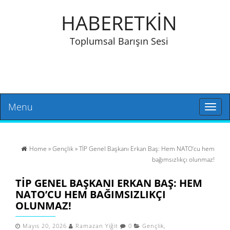
HABERETKİN
Toplumsal Barışın Sesi
Menu
Toggl
naviga
Home
»
Gençlik
» TİP Genel Başkanı Erkan Baş: Hem NATO’cu hem
bağımsızlıkçı olunmaz!
TİP GENEL BAŞKANI ERKAN BAŞ: HEM
NATO’CU HEM BAĞIMSIZLIKÇI
OLUNMAZ!
Mayıs 20, 2026
Ramazan Yiğit
0
Gençlik
,