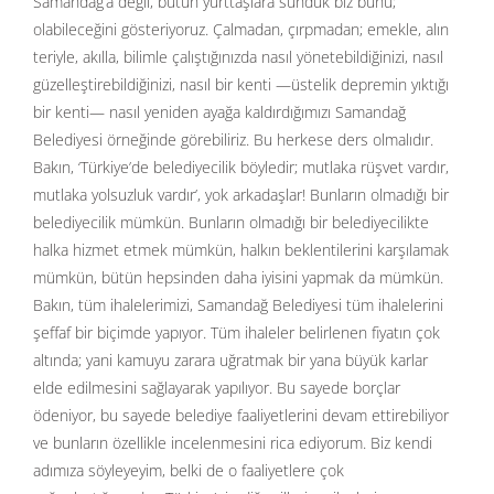
Samandağ’a değil, bütün yurttaşlara sunduk biz bunu;
olabileceğini gösteriyoruz. Çalmadan, çırpmadan; emekle, alın
teriyle, akılla, bilimle çalıştığınızda nasıl yönetebildiğinizi, nasıl
güzelleştirebildiğinizi, nasıl bir kenti —üstelik depremin yıktığı
bir kenti— nasıl yeniden ayağa kaldırdığımızı Samandağ
Belediyesi örneğinde görebiliriz. Bu herkese ders olmalıdır.
Bakın, ‘Türkiye’de belediyecilik böyledir; mutlaka rüşvet vardır,
mutlaka yolsuzluk vardır’, yok arkadaşlar! Bunların olmadığı bir
belediyecilik mümkün. Bunların olmadığı bir belediyecilikte
halka hizmet etmek mümkün, halkın beklentilerini karşılamak
mümkün, bütün hepsinden daha iyisini yapmak da mümkün.
Bakın, tüm ihalelerimizi, Samandağ Belediyesi tüm ihalelerini
şeffaf bir biçimde yapıyor. Tüm ihaleler belirlenen fiyatın çok
altında; yani kamuyu zarara uğratmak bir yana büyük karlar
elde edilmesini sağlayarak yapılıyor. Bu sayede borçlar
ödeniyor, bu sayede belediye faaliyetlerini devam ettirebiliyor
ve bunların özellikle incelenmesini rica ediyorum. Biz kendi
adımıza söyleyeyim, belki de o faaliyetlere çok