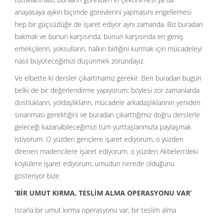
anayasaya aykırı biçimde görevlerini yapmasını engellemesi
hep bir güçsüzlüğe de işaret ediyor aynı zamanda. Biz buradan
bakmalı ve bunun karşısında, bunun karşısında en geniş
emekçilerin, yoksulların, halkın birliğini kurmak için mücadeleyi
nasıl büyüteceğimizi düşünmek zorundayız.
Ve elbette ki dersler çıkartmamız gerekir. Ben buradan bugün
belki de bir değerlendirme yapıyorum; böylesi zor zamanlarda
dostlukların, yoldaşlıkların, mücadele arkadaşlıklarının yeniden
sınanması gerektiğini ve buradan çıkarttığımız doğru derslerle
geleceği kazanabileceğimizi tüm yurttaşlarımızla paylaşmak
istiyorum. O yüzden gençlere işaret ediyorum, o yüzden
direnen madencilere işaret ediyorum, o yüzden Akbelen’deki
köylülere işaret ediyorum; umudun nerede olduğunu
gösteriyor bize.
‘BİR UMUT KIRMA, TESLİM ALMA OPERASYONU VAR’
Israrla bir umut kırma operasyonu var, bir teslim alma