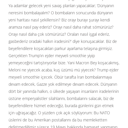
Ya adamlar gelecek yeni savaş planları yapacaklar; ‘Dünyanın
neresini bombalayalım? O bombaların sonucunda dünyanın
yeni haritası nasıl şekillensin? Biz orayı burayı şurayı kendi
aramıza nasıl pay ederiz? Orayı nasıl daha rahat sömürürüz?
Orayı nasıl daha çok sömürürüz? Oraları nasıl işgal ederiz,
gasbederiz oradaki halkın iradesini?’ diye konuşacaklar. Biz de
beyefendilere koşacakları parkur ayarlama telaşına girmişiz.
Gerçekten Trump’ın ejder meyveli smoothie yiyip
yemeyeceğini tartıştırıyorlar bize. Yani Macron Bey koşacakmış,
Meloni ne yiyecek acaba, kuş üzümü mü yiyecek? Trump ejder
meyveli smoothie içecek. Öbür tarafta İran bombalanmaya
devam edecek, Gazze yok edilmeye devam edecek. Dünyanın
dört bir yanında halkın, o ülkede yaşayan insanların iradelerinin
üstüne emperyalistler silahlarını, bombalarını salacak, biz de
beyefendilere hizmet edeceğiz, burada günlerini gün etmek
için uğraşacağız. O yüzden çok açık söylüyorum: Bu NATO
üslerini de bu Amerikan postallarını da bu memleketten
defetmediğimiz sürece 19 Mayıs hakkında hamaset yapmanın