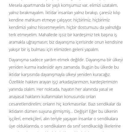
Mesela apartmanda bir yaşlı komşumuz var, elimizi uzatalım,
yalnız bırakmayalım. İktidar insanları yalnız bırakıp, çaresiz kılıp
kendine mahkum etmeye çalışıyor; hiçbirimiz, hiçbirimiz
kendimizi yalnız hissetmeyelim, hiçbir dostumuzu da yalnızlığa
terk etmeyelim. Mahallede işsiz bir kardeşimiz tek başına iş
aramakla uğraşmasın; biz dayanışma içerisinde onun kendisine
yakışır bir iş bulması için elimizden geleni yapalım.
Dayanışma sadece yardım etmek değildir. Dayanışma bir ülkeyi
yeniden kurma iradesidir aynı zamanda. Bugün bu ülkede bu
iktidar karşısında dayanışmayla ülkeyi yeniden kuracağız.
Özellikle hakkını arayan işçi arkadaşlarımızın, kardeşlerimizin
yanında olalım. Her noktada, hayatın her alanında yasal ve
anayasal haklarını kullanmaları konusunda onları
cesaretlendirelim; onların hiç korkmasınlar. Bazı sendikalar da
iktidarın dümen suyuna girmişmiş… Değişir! Eğer bu ülkenin
işçileri, emekçileri, alın teriyle yaşayan insanlar o sendikalara
üye olduklarında, o sendikaların da sınıf sendikacılığı ilkelerine