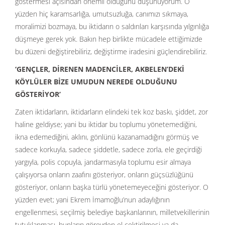
göstermesi açısından önemli olduğunu düşünüyorum. O
yüzden hiç karamsarlığa, umutsuzluğa, canımızı sıkmaya,
moralimizi bozmaya, bu iktidarın o saldırıları karşısında yılgınlığa
düşmeye gerek yok. Bakın hep birlikte mücadele ettiğimizde
bu düzeni değiştirebiliriz, değiştirme iradesini güçlendirebiliriz.
‘GENÇLER, DİRENEN MADENCİLER, AKBELEN’DEKİ
KÖYLÜLER BİZE UMUDUN NEREDE OLDUĞUNU
GÖSTERİYOR’
Zaten iktidarların, iktidarların elindeki tek koz baskı, şiddet, zor
haline geldiyse; yani bu iktidar bu toplumu yönetemediğini,
ikna edemediğini, aklını, gönlünü kazanamadığını görmüş ve
sadece korkuyla, sadece şiddetle, sadece zorla, ele geçirdiği
yargıyla, polis copuyla, jandarmasıyla toplumu esir almaya
çalışıyorsa onların zaafını gösteriyor, onların güçsüzlüğünü
gösteriyor, onların başka türlü yönetemeyeceğini gösteriyor. O
yüzden evet; yani Ekrem İmamoğlu’nun adaylığının
engellenmesi, seçilmiş belediye başkanlarının, milletvekillerinin
tutuklanması, bunların görevden el çektirilmesi ya da