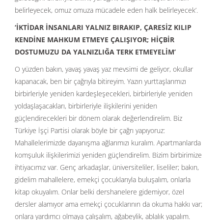
belirleyecek, omuz omuza mücadele eden halk belirleyecek’.
‘İKTİDAR İNSANLARI YALNIZ BIRAKIP, ÇARESİZ KILIP
KENDİNE MAHKUM ETMEYE ÇALIŞIYOR; HİÇBİR
DOSTUMUZU DA YALNIZLIĞA TERK ETMEYELİM’
O yüzden bakın, yavaş yavaş yaz mevsimi de geliyor, okullar
kapanacak, ben bir çağrıyla bitireyim. Yazın yurttaşlarımızı
birbirleriyle yeniden kardeşleşecekleri, birbirleriyle yeniden
yoldaşlaşacakları, birbirleriyle ilişkilerini yeniden
güçlendirecekleri bir dönem olarak değerlendirelim. Biz
Türkiye İşçi Partisi olarak böyle bir çağrı yapıyoruz:
Mahallelerimizde dayanışma ağlarımızı kuralım. Apartmanlarda
komşuluk ilişkilerimizi yeniden güçlendirelim. Bizim birbirimize
ihtiyacımız var. Genç arkadaşlar, üniversiteliler, liseliler; bakın,
gidelim mahallelere, emekçi çocuklarıyla buluşalım, onlarla
kitap okuyalım. Onlar belki dershanelere gidemiyor, özel
dersler alamıyor ama emekçi çocuklarının da okuma hakkı var;
onlara yardımcı olmaya çalışalım, ağabeylik, ablalık yapalım.