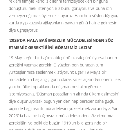
reklam filmiyle kendi sicillerini temizleyecekleri bir güne
dönüştürülmek isteniyor. Biz bunu görüyoruz ve buna izin
vermeyeceğimizi söylemek istiyoruz. Hani hep söylendiği gibi,
kurtla yiyip kuzuyla ağlayanların bayram günü haline gelmesin
diye uğraşıyoruz.
‘2026’DA HALA BAĞIMSIZLIK MÜCADELESİNDEN SÖZ
ETMEMİZ GEREKTİĞİNİ GÖRMEMİZ LAZIM’
19 Mayıs eğer bir bağımsızlık günü olarak görülüyorsa bunun
gereğini yapmak gerekir. O yüzden ben buradan tüm
yurttaşlarımıza seslenmek istiyorum: Eğer 19 Mayıs bir
mücadelenin başlangıç günü olarak sizler açısından önemli ise,
yani bu ülke topraklarında düşman postalını görmek
istemiyorsanız, ‘Düşman postallarının altında ülkem ezilmesin’
diye düşünüyorsak bugün yeniden hep beraber daha güçlü
biçimde bağımsızlık mücadelesini yükseltmek zorundayız. Yani
2026’da hala bir bağımsızlık mücadelesinden söz etmemiz
gerektiğini ve belki de bugün 1919’un bile gerisinde bir