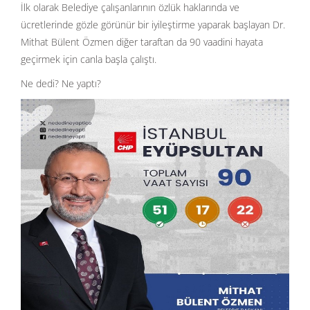
İlk olarak Belediye çalışanlarının özlük haklarında ve
ücretlerinde gözle görünür bir iyileştirme yaparak başlayan
Dr.
Mithat Bülent Özmen
diğer taraftan da 90 vaadini hayata
geçirmek için canla başla çalıştı.
Ne dedi? Ne yaptı?