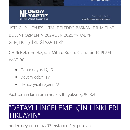
”İŞTE CHP’Lİ EYÜPSULTAN BELEDİYE BAŞKANI DR. MİTHAT
BÜLENT ÖZMEN’İN 2024’DEN 2026’YA KADAR
GERÇEKLEŞTİRDİĞİ VAATLERİ”
CHP’li Belediye Başkanı Mithat Bülent Özmen’in TOPLAM
VAAT: 90
Gerçekleştirdiği: 51
Devam eden: 17
Henüz yapılmayan: 22
Vaat tamamlama oranındaki yıllık yükseliş: %23,3
”DETAYLI İNCELEME İÇİN LİNKLERİ
TIKLAYIN”
nededineyapti.com/2024/istanbul/eyupsultan