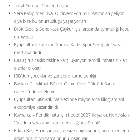
Tokat Yöresel Günleri başladı
Sera Kadıgil’den, ‘NATO Zirvesi’ yorumu: ‘Patronları geliyor
diye bize bu onursuzluğu yaşatıyorlar!’
DİSK Gıda İş Sendikası: Çaykur içisi arasında ayrımcılığı kabul
etmiyoruz
Eyüpsultanlı kadınlar “Zumba Kadın Spor Şenliğiyle” yaza
merhaba dedi
İBB aşırı sıcaklık riskine karşı uyarıyor: ”Kronik rahatsızlıkları
olanlar dikkat”
İBB’den çocuklar ve gençlere karne şenliği
Başkan Dr. Mithat Bülent Özmen’den Göktürk Sanat
Galerisi’nde inceleme
Eyüpsultan Sıfır Atık Merkezi’nde milyonlarca kilogram atık
ekonomiye kazandırıldı
Kaynarca – Pendik hattı için hedef 2027 ilk yarısı. Nuri Aslan:
”Anadolu yakası’nın altını demir ağlarla ördük”
Erkan Baş: Bu insanları çaresiz sanıyorsunuz, öğretmenlerin
arkasında milyonlarca onurlu insan var!