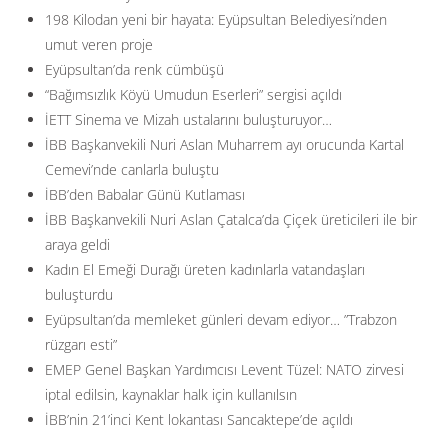
198 Kilodan yeni bir hayata: Eyüpsultan Belediyesi’nden
umut veren proje
Eyüpsultan’da renk cümbüşü
“Bağımsızlık Köyü Umudun Eserleri” sergisi açıldı
İETT Sinema ve Mizah ustalarını buluşturuyor…
İBB Başkanvekili Nuri Aslan Muharrem ayı orucunda Kartal
Cemevi’nde canlarla buluştu
İBB’den Babalar Günü Kutlaması
İBB Başkanvekili Nuri Aslan Çatalca’da Çiçek üreticileri ile bir
araya geldi
Kadın El Emeği Durağı üreten kadınlarla vatandaşları
buluşturdu
Eyüpsultan’da memleket günleri devam ediyor… ”Trabzon
rüzgarı esti”
EMEP Genel Başkan Yardımcısı Levent Tüzel: NATO zirvesi
iptal edilsin, kaynaklar halk için kullanılsın
İBB’nin 21’inci Kent lokantası Sancaktepe’de açıldı