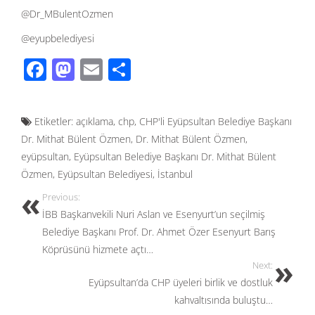
@Dr_MBulentOzmen
@eyupbelediyesi
F
M
E
S
ac
as
m
h
e
to
ail
ar
Etiketler:
açıklama
,
chp
,
CHP'li Eyüpsultan Belediye Başkanı
b
d
e
Dr. Mithat Bülent Özmen
,
Dr. Mithat Bülent Özmen
,
o
o
eyüpsultan
,
Eyüpsultan Belediye Başkanı Dr. Mithat Bülent
o
n
Özmen
,
Eyüpsultan Belediyesi
,
İstanbul
k
Previous:
İBB Başkanvekili Nuri Aslan ve Esenyurt’un seçilmiş
Belediye Başkanı Prof. Dr. Ahmet Özer Esenyurt Barış
Köprüsünü hizmete açtı…
Next:
Eyüpsultan’da CHP üyeleri birlik ve dostluk
kahvaltısında buluştu…