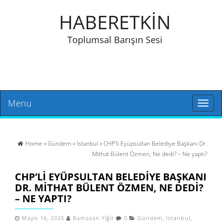
HABERETKİN
Toplumsal Barışın Sesi
Menu
Toggl
naviga
Home
»
Gündem
»
İstanbul
» CHP’li Eyüpsultan Belediye Başkanı Dr.
Mithat Bülent Özmen, Ne dedi? – Ne yaptı?
CHP’LI EYÜPSULTAN BELEDIYE BAŞKANI
DR. MITHAT BÜLENT ÖZMEN, NE DEDI?
– NE YAPTI?
Mayıs 16, 2026
Ramazan Yiğit
0
Gündem
,
İstanbul
,