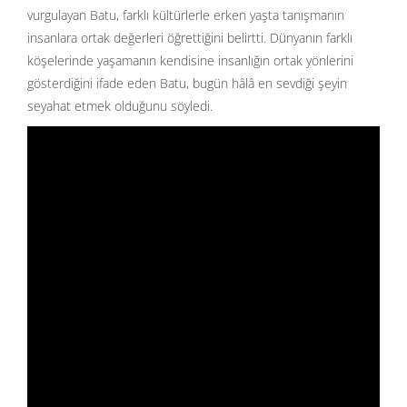
vurgulayan Batu, farklı kültürlerle erken yaşta tanışmanın
insanlara ortak değerleri öğrettiğini belirtti. Dünyanın farklı
köşelerinde yaşamanın kendisine insanlığın ortak yönlerini
gösterdiğini ifade eden Batu, bugün hâlâ en sevdiği şeyin
seyahat etmek olduğunu söyledi.