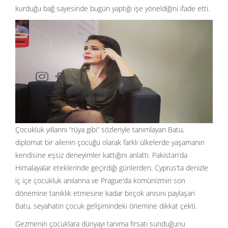
kurduğu bağ sayesinde bugün yaptığı işe yöneldiğini ifade etti.
Çocukluk yıllarını “rüya gibi” sözleriyle tanımlayan Batu,
diplomat bir ailenin çocuğu olarak farklı ülkelerde yaşamanın
kendisine eşsiz deneyimler kattığını anlattı. Pakistan’da
Himalayalar eteklerinde geçirdiği günlerden, Cyprus’ta denizle
iç içe çocukluk anılarına ve Prague’da komünizmin son
dönemine tanıklık etmesine kadar birçok anısını paylaşan
Batu, seyahatin çocuk gelişimindeki önemine dikkat çekti.
Gezmenin çocuklara dünyayı tanıma fırsatı sunduğunu