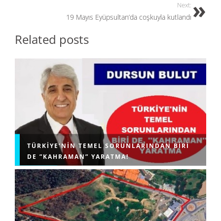
Next:
19 Mayıs Eyüpsultan’da coşkuyla kutlandı
Related posts
TÜRKIYE’NIN TEMEL SORUNLARINDAN BIRI
DE ”KAHRAMAN” YARATMA!