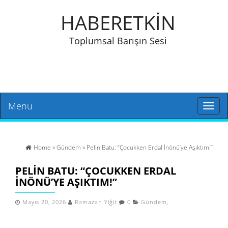
HABERETKİN
Toplumsal Barışın Sesi
Menu
Toggl
naviga
Home
»
Gündem
» Pelin Batu: “Çocukken Erdal İnönü’ye Aşıktım!”
PELIN BATU: “ÇOCUKKEN ERDAL
İNÖNÜ’YE AŞIKTIM!”
Mayıs 20, 2026
Ramazan Yiğit
0
Gündem
,