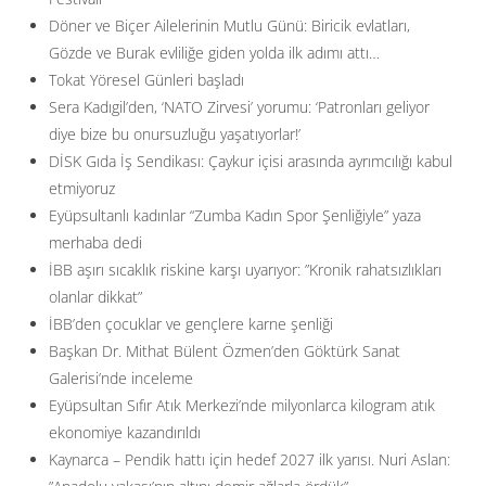
Döner ve Biçer Ailelerinin Mutlu Günü: Biricik evlatları,
Gözde ve Burak evliliğe giden yolda ilk adımı attı…
Tokat Yöresel Günleri başladı
Sera Kadıgil’den, ‘NATO Zirvesi’ yorumu: ‘Patronları geliyor
diye bize bu onursuzluğu yaşatıyorlar!’
DİSK Gıda İş Sendikası: Çaykur içisi arasında ayrımcılığı kabul
etmiyoruz
Eyüpsultanlı kadınlar “Zumba Kadın Spor Şenliğiyle” yaza
merhaba dedi
İBB aşırı sıcaklık riskine karşı uyarıyor: ”Kronik rahatsızlıkları
olanlar dikkat”
İBB’den çocuklar ve gençlere karne şenliği
Başkan Dr. Mithat Bülent Özmen’den Göktürk Sanat
Galerisi’nde inceleme
Eyüpsultan Sıfır Atık Merkezi’nde milyonlarca kilogram atık
ekonomiye kazandırıldı
Kaynarca – Pendik hattı için hedef 2027 ilk yarısı. Nuri Aslan: