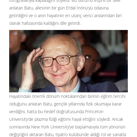
fotoğraflarıyla kapladığını söyledi. Bu durumu esprili bir dille
anlatan Batu, ailesinin bir gün Erdal İnönü’yü odasına
getirdiğini ve o anın hayatının en utanç verici anılarından biri
olarak hafızasında kaldığını dile getirdi.
Hayatındaki önemli dönüm noktalarından birinin eğitim tercihi
olduğunu anlatan Batu, gençlik yıllarında fizik okumaya karar
verdiğini, hatta bu hedef doğrultusunda Princeton
University’de plazma fiziği eğitimi hayal ettiğini söyledi. Ancak
sonrasında New York University’ye başlamasıyla tüm yönünün
değiştiğini aktaran Batu, tiyatro kulübünde aldığı rol ve sanatla