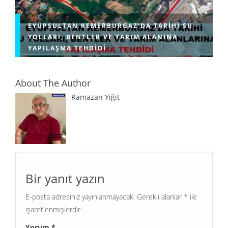
EYÜPSULTAN KEMERBURGAZ’DA TARIHI SU
YOLLARI, BENTLER VE TARIM ALANINA
YAPILAŞMA TEHDIDI
About The Author
Ramazan Yiğit
Bir yanıt yazın
E-posta adresiniz yayınlanmayacak.
Gerekli alanlar
*
ile
işaretlenmişlerdir
Yorum
*