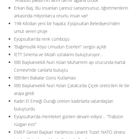
”Anadolu yakası’nın altını demir ağlarla ördük”
Erkan Baş: Bu insanları çaresiz sanıyorsunuz, öğretmenlerin
arkasında milyonlarca onurlu insan var!
198 Kilodan yeni bir hayata: Eyüpsultan Belediyesi’nden
umut veren proje
Eyüpsultan’da renk cümbüşü
“Bağımsızlık Köyü Umudun Eserleri” sergisi açıldı
İETT Sinema ve Mizah ustalarını buluşturuyor…
İBB Başkanvekili Nuri Aslan Muharrem ayı orucunda Kartal
Cemevi’nde canlarla buluştu
İBB’den Babalar Günü Kutlaması
İBB Başkanvekili Nuri Aslan Çatalca’da Çiçek üreticileri ile bir
araya geldi
Kadın El Emeği Durağı üreten kadınlarla vatandaşları
buluşturdu
Eyüpsultan’da memleket günleri devam ediyor… ”Trabzon
rüzgarı esti”
EMEP Genel Başkan Yardımcısı Levent Tüzel: NATO zirvesi