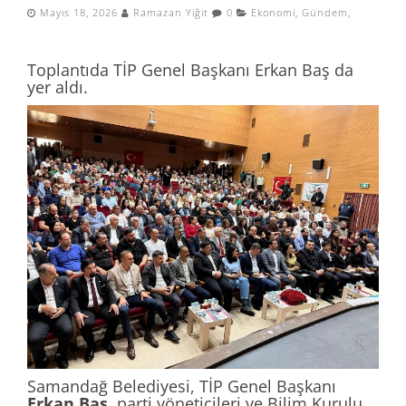
Mayıs 18, 2026
Ramazan Yiğit
0
Ekonomi
,
Gündem
,
Toplantıda TİP Genel Başkanı Erkan Baş da
yer aldı.
Samandağ Belediyesi, TİP Genel Başkanı
Erkan Baş,
parti yöneticileri ve Bilim Kurulu