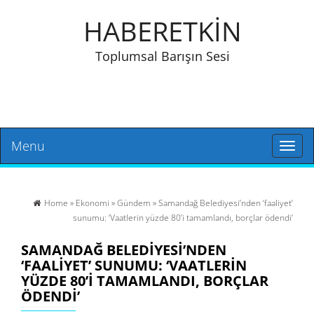
HABERETKİN
Toplumsal Barışın Sesi
Menu
Toggl
naviga
Home
»
Ekonomi
»
Gündem
» Samandağ Belediyesi’nden ‘faaliyet’
sunumu: ‘Vaatlerin yüzde 80’i tamamlandı, borçlar ödendi’
SAMANDAĞ BELEDIYESI’NDEN
‘FAALIYET’ SUNUMU: ‘VAATLERIN
YÜZDE 80’I TAMAMLANDI, BORÇLAR
ÖDENDI’