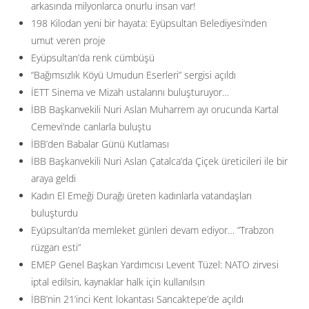
arkasında milyonlarca onurlu insan var!
198 Kilodan yeni bir hayata: Eyüpsultan Belediyesi’nden
umut veren proje
Eyüpsultan’da renk cümbüşü
“Bağımsızlık Köyü Umudun Eserleri” sergisi açıldı
İETT Sinema ve Mizah ustalarını buluşturuyor…
İBB Başkanvekili Nuri Aslan Muharrem ayı orucunda Kartal
Cemevi’nde canlarla buluştu
İBB’den Babalar Günü Kutlaması
İBB Başkanvekili Nuri Aslan Çatalca’da Çiçek üreticileri ile bir
araya geldi
Kadın El Emeği Durağı üreten kadınlarla vatandaşları
buluşturdu
Eyüpsultan’da memleket günleri devam ediyor… ”Trabzon
rüzgarı esti”
EMEP Genel Başkan Yardımcısı Levent Tüzel: NATO zirvesi
iptal edilsin, kaynaklar halk için kullanılsın
İBB’nin 21’inci Kent lokantası Sancaktepe’de açıldı