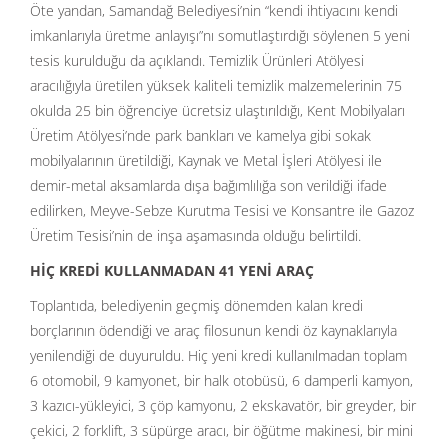
Öte yandan, Samandağ Belediyesi’nin “kendi ihtiyacını kendi
imkanlarıyla üretme anlayışı”nı somutlaştırdığı söylenen 5 yeni
tesis kurulduğu da açıklandı. Temizlik Ürünleri Atölyesi
aracılığıyla üretilen yüksek kaliteli temizlik malzemelerinin 75
okulda 25 bin öğrenciye ücretsiz ulaştırıldığı, Kent Mobilyaları
Üretim Atölyesi’nde park bankları ve kamelya gibi sokak
mobilyalarının üretildiği, Kaynak ve Metal İşleri Atölyesi ile
demir-metal aksamlarda dışa bağımlılığa son verildiği ifade
edilirken, Meyve-Sebze Kurutma Tesisi ve Konsantre ile Gazoz
Üretim Tesisi’nin de inşa aşamasında olduğu belirtildi.
HİÇ KREDİ
KULLANMADAN 41 YEN
İ
ARA
Ç
Toplantıda, belediyenin geçmiş dönemden kalan kredi
borçlarının ödendiği ve araç filosunun kendi öz kaynaklarıyla
yenilendiği de duyuruldu. Hiç yeni kredi kullanılmadan toplam
6 otomobil, 9 kamyonet, bir halk otobüsü, 6 damperli kamyon,
3 kazıcı-yükleyici, 3 çöp kamyonu, 2 ekskavatör, bir greyder, bir
çekici, 2 forklift, 3 süpürge aracı, bir öğütme makinesi, bir mini