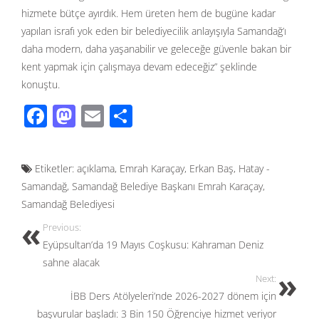
hizmete bütçe ayırdık. Hem üreten hem de bugüne kadar
yapılan israfı yok eden bir belediyecilik anlayışıyla Samandağ’ı
daha modern, daha yaşanabilir ve geleceğe güvenle bakan bir
kent yapmak için çalışmaya devam edeceğiz” şeklinde
konuştu.
F
M
E
S
ac
as
m
h
e
to
ail
ar
Etiketler:
açıklama
,
Emrah Karaçay
,
Erkan Baş
,
Hatay -
b
d
e
Samandağ
,
Samandağ Belediye Başkanı Emrah Karaçay
,
o
o
Samandağ Belediyesi
o
n
Previous:
k
Eyüpsultan’da 19 Mayıs Coşkusu: Kahraman Deniz
sahne alacak
Next:
İBB Ders Atölyeleri’nde 2026-2027 dönem için
başvurular başladı: 3 Bin 150 Öğrenciye hizmet veriyor