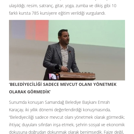
ulaşıldığı; resim, satranç, gitar, yoga, zumba ve dikiş gibi 10
farklı kursta 785 kursiyere eğitim verildiği vurgulandı.
‘
BELED
İYECİLİĞİ
SADECE MEVCUT OLANI Y
Ö
NETMEK
OLARAK G
Ö
RMED
İK
’
Sunumda konuşan Samandağ Belediye Başkanı Emrah
Karaçay, iki yıllık dönemi değerlendirdiği konuşmasında,
“Belediyeciliği sadece mevcut olanı yönetmek olarak görmedik;
ihtiyaç duyulanı sıfırdan inşa etmek, şehrin sosyal ve ekonomik
dokusuna doğrudan dokunmak olarak benimsedik. Faize değil,