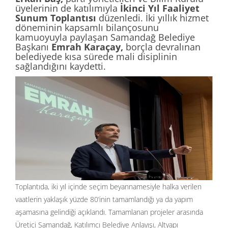
üyelerinin de katılımıyla
İkinci Yıl Faaliyet
Sunum Toplantısı
düzenledi. İki yıllık hizmet
döneminin kapsamlı bilançosunu
kamuoyuyla paylaşan Samandağ Belediye
Başkanı
Emrah Karaçay,
borçla devralınan
belediyede kısa sürede mali disiplinin
sağlandığını kaydetti.
Toplantıda, iki yıl içinde seçim beyannamesiyle halka verilen
vaatlerin yaklaşık yüzde 80’inin tamamlandığı ya da yapım
aşamasına gelindiği açıklandı. Tamamlanan projeler arasında
Üretici Samandağ, Katılımcı Belediye Anlayışı, Altyapı