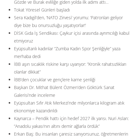
Gözde ve Burak evliliğe giden yolda ilk adımı attı…
Tokat Yöresel Günleri başladı
Sera Kadıgil’den, ‘NATO Zirvesi’ yorumu: ‘Patronları geliyor
diye bize bu onursuzluğu yaşatıyorlar!’
DİSK Gıda İş Sendikası: Çaykur içisi arasında ayrımcılığı kabul
etmiyoruz
Eyüpsultanlı kadınlar “Zumba Kadın Spor Şenliğiyle” yaza
merhaba dedi
İBB aşırı sıcaklık riskine karşı uyarıyor: ”Kronik rahatsızlıkları
olanlar dikkat”
İBB’den çocuklar ve gençlere karne şenliği
Başkan Dr. Mithat Bülent Özmen’den Göktürk Sanat
Galerisi’nde inceleme
Eyüpsultan Sıfır Atık Merkezi’nde milyonlarca kilogram atık
ekonomiye kazandırıldı
Kaynarca – Pendik hattı için hedef 2027 ilk yarısı. Nuri Aslan:
”Anadolu yakası’nın altını demir ağlarla ördük”
Erkan Baş: Bu insanları çaresiz sanıyorsunuz, öğretmenlerin