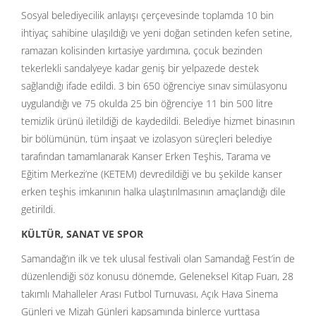
Sosyal belediyecilik anlayışı çerçevesinde toplamda 10 bin
ihtiyaç sahibine ulaşıldığı ve yeni doğan setinden kefen setine,
ramazan kolisinden kırtasiye yardımına, çocuk bezinden
tekerlekli sandalyeye kadar geniş bir yelpazede destek
sağlandığı ifade edildi. 3 bin 650 öğrenciye sınav simülasyonu
uygulandığı ve 75 okulda 25 bin öğrenciye 11 bin 500 litre
temizlik ürünü iletildiği de kaydedildi. Belediye hizmet binasının
bir bölümünün, tüm inşaat ve izolasyon süreçleri belediye
tarafından tamamlanarak Kanser Erken Teşhis, Tarama ve
Eğitim Merkezi’ne (KETEM) devredildiği ve bu şekilde kanser
erken teşhis imkanının halka ulaştırılmasının amaçlandığı dile
getirildi.
K
ÜLTÜ
R, SANAT VE SPOR
Samandağ’ın ilk ve tek ulusal festivali olan Samandağ Fest’in de
düzenlendiği söz konusu dönemde, Geleneksel Kitap Fuarı, 28
takımlı Mahalleler Arası Futbol Turnuvası, Açık Hava Sinema
Günleri ve Mizah Günleri kapsamında binlerce yurttaşa