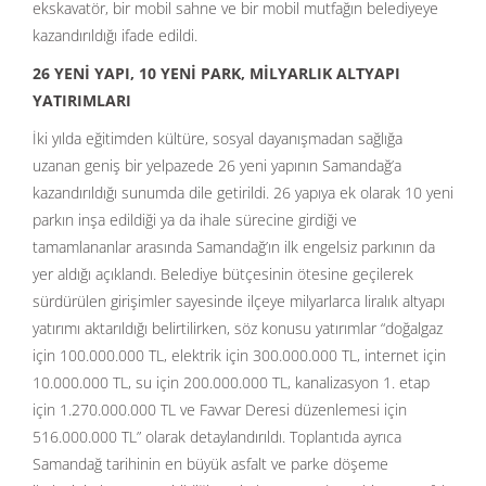
ekskavatör, bir mobil sahne ve bir mobil mutfağın belediyeye
kazandırıldığı ifade edildi.
26 YEN
İ
YAPI, 10 YEN
İ PARK, Mİ
LYARLIK ALTYAPI
YATIRIMLARI
İki yılda eğitimden kültüre, sosyal dayanışmadan sağlığa
uzanan geniş bir yelpazede 26 yeni yapının Samandağ’a
kazandırıldığı sunumda dile getirildi. 26 yapıya ek olarak 10 yeni
parkın inşa edildiği ya da ihale sürecine girdiği ve
tamamlananlar arasında Samandağ’ın ilk engelsiz parkının da
yer aldığı açıklandı. Belediye bütçesinin ötesine geçilerek
sürdürülen girişimler sayesinde ilçeye milyarlarca liralık altyapı
yatırımı aktarıldığı belirtilirken, söz konusu yatırımlar “doğalgaz
için 100.000.000 TL, elektrik için 300.000.000 TL, internet için
10.000.000 TL, su için 200.000.000 TL, kanalizasyon 1. etap
için 1.270.000.000 TL ve Favvar Deresi düzenlemesi için
516.000.000 TL” olarak detaylandırıldı. Toplantıda ayrıca
Samandağ tarihinin en büyük asfalt ve parke döşeme