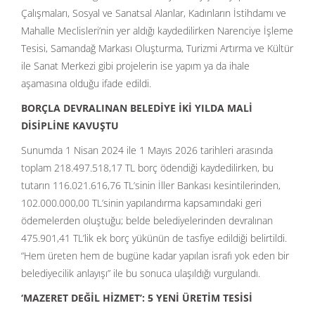
Çalışmaları, Sosyal ve Sanatsal Alanlar, Kadınların İstihdamı ve
Mahalle Meclisleri’nin yer aldığı kaydedilirken Narenciye İşleme
Tesisi, Samandağ Markası Oluşturma, Turizmi Artırma ve Kültür
ile Sanat Merkezi gibi projelerin ise yapım ya da ihale
aşamasına olduğu ifade edildi.
BORÇ
LA DEVRALINAN BELED
İYE İKİ
YILDA MAL
İ
DİSİPLİ
NE KAVU
ŞTU
Sunumda 1 Nisan 2024 ile 1 Mayıs 2026 tarihleri arasında
toplam 218.497.518,17 TL borç ödendiği kaydedilirken, bu
tutarın 116.021.616,76 TL’sinin İller Bankası kesintilerinden,
102.000.000,00 TL’sinin yapılandırma kapsamındaki geri
ödemelerden oluştuğu; belde belediyelerinden devralınan
475.901,41 TL’lik ek borç yükünün de tasfiye edildiği belirtildi.
“Hem üreten hem de bugüne kadar yapılan israfı yok eden bir
belediyecilik anlayışı” ile bu sonuca ulaşıldığı vurgulandı.
‘
MAZ
ERET DEĞİL HİZMET
’
: 5 YEN
İ
Ü
RETİ
M TES
İSİ