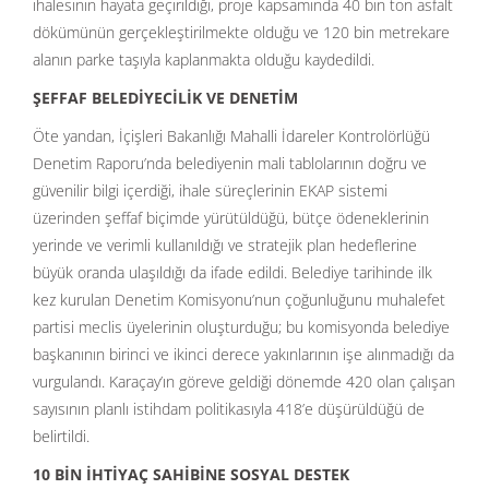
ihalesinin hayata geçirildiği, proje kapsamında 40 bin ton asfalt
dökümünün gerçekleştirilmekte olduğu ve 120 bin metrekare
alanın parke taşıyla kaplanmakta olduğu kaydedildi.
Ş
EFFAF BELED
İYECİLİ
K VE DENET
İM
Öte yandan, İçişleri Bakanlığı Mahalli İdareler Kontrolörlüğü
Denetim Raporu’nda belediyenin mali tablolarının doğru ve
güvenilir bilgi içerdiği, ihale süreçlerinin EKAP sistemi
üzerinden şeffaf biçimde yürütüldüğü, bütçe ödeneklerinin
yerinde ve verimli kullanıldığı ve stratejik plan hedeflerine
büyük oranda ulaşıldığı da ifade edildi. Belediye tarihinde ilk
kez kurulan Denetim Komisyonu’nun çoğunluğunu muhalefet
partisi meclis üyelerinin oluşturduğu; bu komisyonda belediye
başkanının birinci ve ikinci derece yakınlarının işe alınmadığı da
vurgulandı. Karaçay’ın göreve geldiği dönemde 420 olan çalışan
sayısının planlı istihdam politikasıyla 418’e düşürüldüğü de
belirtildi.
10 BİN
İHTİYAÇ SAHİBİ
NE SOSYAL DESTEK