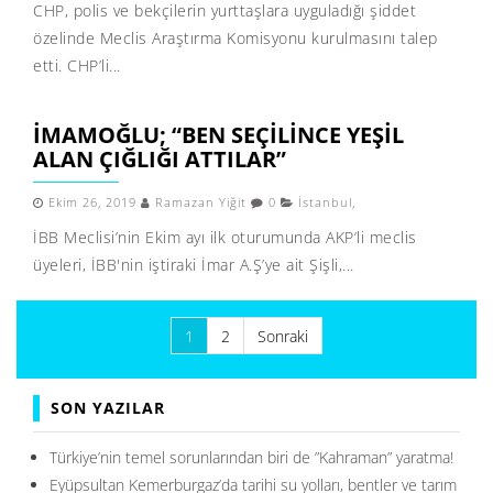
CHP, polis ve bekçilerin yurttaşlara uyguladığı şiddet
özelinde Meclis Araştırma Komisyonu kurulmasını talep
etti. CHP’li...
İMAMOĞLU; “BEN SEÇILINCE YEŞIL
ALAN ÇIĞLIĞI ATTILAR”
Ekim 26, 2019
Ramazan Yiğit
0
İstanbul
,
İBB Meclisi’nin Ekim ayı ilk oturumunda AKP’li meclis
üyeleri, İBB'nin iştiraki İmar A.Ş’ye ait Şişli,...
Yazı
1
2
Sonraki
sayfalaması
SON YAZILAR
Türkiye’nin temel sorunlarından biri de ”Kahraman” yaratma!
Eyüpsultan Kemerburgaz’da tarihi su yolları, bentler ve tarım