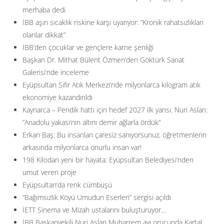
merhaba dedi
İBB aşırı sıcaklık riskine karşı uyarıyor: ”Kronik rahatsızlıkları
olanlar dikkat”
İBB’den çocuklar ve gençlere karne şenliği
Başkan Dr. Mithat Bülent Özmen’den Göktürk Sanat
Galerisi’nde inceleme
Eyüpsultan Sıfır Atık Merkezi’nde milyonlarca kilogram atık
ekonomiye kazandırıldı
Kaynarca – Pendik hattı için hedef 2027 ilk yarısı. Nuri Aslan:
”Anadolu yakası’nın altını demir ağlarla ördük”
Erkan Baş: Bu insanları çaresiz sanıyorsunuz, öğretmenlerin
arkasında milyonlarca onurlu insan var!
198 Kilodan yeni bir hayata: Eyüpsultan Belediyesi’nden
umut veren proje
Eyüpsultan’da renk cümbüşü
“Bağımsızlık Köyü Umudun Eserleri” sergisi açıldı
İETT Sinema ve Mizah ustalarını buluşturuyor…
İBB Başkanvekili Nuri Aslan Muharrem ayı orucunda Kartal