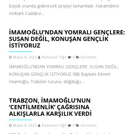
büyük oranda giderecek projeyi tamamladı. Haramidere
Ambarlı Caddesi...
İMAMOĞLU’NDAN YOMRALI GENÇLERE:
SUSAN DEĞİL, KONUŞAN GENÇLİK
İSTİYORUZ
Mayıs 4, 2022
Ramazan Yiğit
0
Gündem
,
İMAMOĞLU’NDAN YOMRALI GENÇLERE: SUSAN DEĞİL,
KONUŞAN GENÇLİK İSTİYORUZ İBB Başkanı Ekrem
İmamoğlu, Trabzon turunu, doğduğu...
TRABZON, İMAMOĞLU’NUN
‘CENTİLMENLİK’ ÇAĞRISINA
ALKIŞLARLA KARŞILIK VERDİ
Mayıs 4, 2022
Ramazan Yiğit
0
Gündem
,