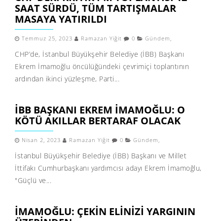
SAAT SÜRDÜ, TÜM TARTIŞMALAR
MASAYA YATIRILDI
Temmuz 25, 2023
Ramazan Yiğit
0
Gündem
,
CHP’de, İstanbul Büyükşehir Belediye (İBB) Başkanı
Ekrem İmamoğlu öncülüğündeki çevrimiçi toplantının
ardından ikinci yüzleşme, Parti...
İBB BAŞKANI EKREM İMAMOĞLU: O
KÖTÜ AKILLAR BERTARAF OLACAK
Nisan 2, 2023
Ramazan Yiğit
0
Gündem
,
İstanbul Büyükşehir Belediye (İBB) Başkanı ve Millet
İttifakı Cumhurbaşkanı yardımcısı adayı Ekrem İmamoğlu,
"Güçlü ve...
İMAMOĞLU: ÇEKIN ELINIZI YARGININ