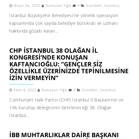
Nisan 26, 2025
Ramazan Yiğit
0
Gündem
,
İstanbul
,
İstanbul Büyükşehir Belediyesi'ne yönelik operasyon
kapsamında çok sayıda belediye bürokratı ve uzmanı
hakkında gözaltı kararı...
CHP İSTANBUL 38 OLAĞAN İL
KONGRESI’NDE KONUŞAN
KAFTANCIOĞLU: ”GENÇLER SIZ
ÖZELLIKLE ÜZERINIZDE TEPINILMESINE
IZIN VERMEYIN”
Ekim 8, 2023
Ramazan Yiğit
0
Gündem
,
İstanbul
,
Cumhuriyet Halk Partisi (CHP) İstanbul İl Başkanı’nın ve
196 kurultay delegesinin belirleneceği 38. Olağan
İstanbul...
İBB MUHTARLIKLAR DAIRE BAŞKANI