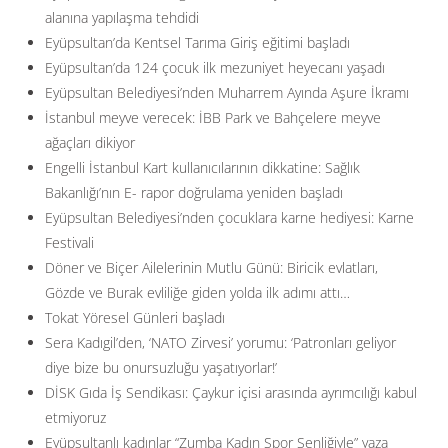
alanına yapılaşma tehdidi
Eyüpsultan’da Kentsel Tarıma Giriş eğitimi başladı
Eyüpsultan’da 124 çocuk ilk mezuniyet heyecanı yaşadı
Eyüpsultan Belediyesi’nden Muharrem Ayında Aşure İkramı
İstanbul meyve verecek: İBB Park ve Bahçelere meyve
ağaçları dikiyor
Engelli İstanbul Kart kullanıcılarının dikkatine: Sağlık
Bakanlığı’nın E- rapor doğrulama yeniden başladı
Eyüpsultan Belediyesi’nden çocuklara karne hediyesi: Karne
Festivali
Döner ve Biçer Ailelerinin Mutlu Günü: Biricik evlatları,
Gözde ve Burak evliliğe giden yolda ilk adımı attı…
Tokat Yöresel Günleri başladı
Sera Kadıgil’den, ‘NATO Zirvesi’ yorumu: ‘Patronları geliyor
diye bize bu onursuzluğu yaşatıyorlar!’
DİSK Gıda İş Sendikası: Çaykur içisi arasında ayrımcılığı kabul
etmiyoruz
Eyüpsultanlı kadınlar “Zumba Kadın Spor Şenliğiyle” yaza