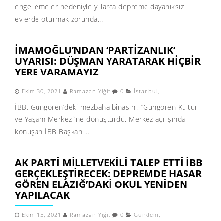
engellemeler nedeniyle yıllarca depreme dayanıksız
evlerde oturmak zorunda...
İMAMOĞLU’NDAN ‘PARTİZANLIK’
UYARISI: DÜŞMAN YARATARAK HİÇBİR
YERE VARAMAYIZ
Ekim 30, 2021
Ramazan Yiğit
0
İstanbul
,
İBB, Güngören’deki mezbaha binasını, “Güngören Kültür
ve Yaşam Merkezi”ne dönüştürdü. Merkez açılışında
konuşan İBB Başkanı...
AK PARTİ MİLLETVEKİLİ TALEP ETTİ İBB
GERÇEKLEŞTİRECEK: DEPREMDE HASAR
GÖREN ELAZIĞ’DAKİ OKUL YENİDEN
YAPILACAK
Ekim 15, 2021
Ramazan Yiğit
0
Gündem
,