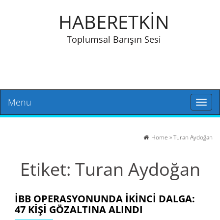
HABERETKİN
Toplumsal Barışın Sesi
Menu
Toggl
naviga
Home
»
Turan Aydoğan
Etiket:
Turan Aydoğan
İBB OPERASYONUNDA IKINCI DALGA:
47 KIŞI GÖZALTINA ALINDI