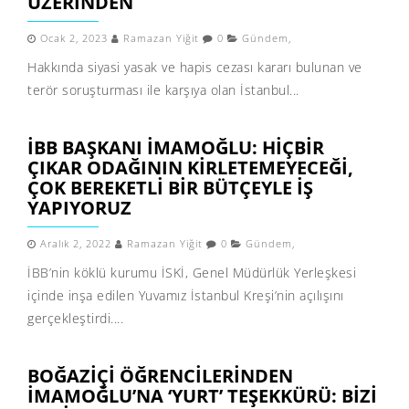
ÜZERINDEN
Ocak 2, 2023
Ramazan Yiğit
0
Gündem
,
Hakkında siyasi yasak ve hapis cezası kararı bulunan ve
terör soruşturması ile karşıya olan İstanbul...
İBB BAŞKANI İMAMOĞLU: HIÇBIR
ÇIKAR ODAĞININ KIRLETEMEYECEĞI,
ÇOK BEREKETLI BIR BÜTÇEYLE IŞ
YAPIYORUZ
Aralık 2, 2022
Ramazan Yiğit
0
Gündem
,
İBB’nin köklü kurumu İSKİ, Genel Müdürlük Yerleşkesi
içinde inşa edilen Yuvamız İstanbul Kreşi’nin açılışını
gerçekleştirdi....
BOĞAZIÇI ÖĞRENCILERINDEN
İMAMOĞLU’NA ‘YURT’ TEŞEKKÜRÜ: BIZI