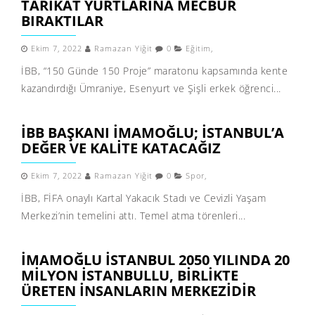
TARIKAT YURTLARINA MECBUR
BIRAKTILAR
Ekim 7, 2022
Ramazan Yiğit
0
Eğitim
,
İBB, “150 Günde 150 Proje” maratonu kapsamında kente
kazandırdığı Ümraniye, Esenyurt ve Şişli erkek öğrenci...
İBB BAŞKANI İMAMOĞLU; İSTANBUL’A
DEĞER VE KALITE KATACAĞIZ
Ekim 7, 2022
Ramazan Yiğit
0
Spor
,
İBB, FİFA onaylı Kartal Yakacık Stadı ve Cevizli Yaşam
Merkezi’nin temelini attı. Temel atma törenleri...
İMAMOĞLU İSTANBUL 2050 YILINDA 20
MİLYON İSTANBULLU, BİRLİKTE
ÜRETEN İNSANLARIN MERKEZİDİR