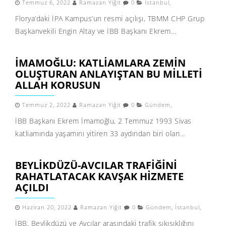
Temmuz 6, 2022
Ramazan Yiğit
0
İstanbul
,
Florya’daki İPA Kampus’un resmi açılışı, TBMM CHP Grup
Başkanvekili Engin Altay ve İBB Başkanı Ekrem...
İMAMOĞLU: KATLİAMLARA ZEMİN
OLUŞTURAN ANLAYIŞTAN BU MİLLETİ
ALLAH KORUSUN
Temmuz 2, 2022
Ramazan Yiğit
0
Gündem
,
İBB Başkanı Ekrem İmamoğlu, 2 Temmuz 1993 Sivas
katliamında yaşamını yitiren 33 aydından biri olan...
BEYLİKDÜZÜ-AVCILAR TRAFİĞİNİ
RAHATLATACAK KAVŞAK HİZMETE
AÇILDI
Haziran 20, 2022
Ramazan Yiğit
0
Gündem
,
İstanbul
,
İBB, Beylikdüzü ve Avcılar arasındaki trafik sıkışıklığını