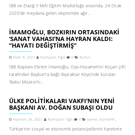
İBB ve Elazığ İl Milli Eğitim Müdürlüğü arasında, 24 Ocak
2020’de meydana gelen depremde ağır...
İMAMOĞLU, BOZKIRIN ORTASINDAKİ
‘SANAT VAHASI’NA HAYRAN KALDI:
”HAYATI DEĞİŞTİRMİŞ”
Ekim 9, 2021
Ramazan Yiğit
0
Kültür
,
İBB Başkanı Ekrem İmamoğlu, Oya-Hüsamettin Koçan çifti
tarafından Bayburt’a bağlı Bayraktar Köyü’nde kurulan
‘Baksı Müzesi’ni...
ÜLKE POLITIKALARI VAKFI’NIN YENI
BAŞKANI AV. DOĞAN SUBAŞI OLDU
Haziran 26, 2021
Ramazan Yiğit
0
Genel
,
Gündem
,
Türkiye’nin sosyal ve ekonomik potansiyellerini harekete