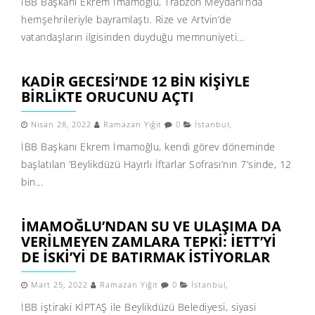
İBB Başkanı Ekrem İmamoğlu, Trabzon Meydanı’nda
hemşehrileriyle bayramlaştı. Rize ve Artvin’de
vatandaşların ilgisinden duyduğu memnuniyeti...
KADİR GECESİ’NDE 12 BİN KİŞİYLE
BİRLİKTE ORUCUNU AÇTI
Nisan 28, 2022
Ramazan Yiğit
0
İstanbul
,
İBB Başkanı Ekrem İmamoğlu, kendi görev döneminde
başlatılan ‘Beylikdüzü Hayırlı İftarlar Sofrası’nın 7’sinde, 12
bin...
İMAMOĞLU’NDAN SU VE ULAŞIMA DA
VERILMEYEN ZAMLARA TEPKI: İETT’YI
DE İSKİ’YI DE BATIRMAK ISTIYORLAR
Mart 25, 2022
Ramazan Yiğit
0
İstanbul
,
İBB iştiraki KİPTAŞ ile Beylikdüzü Belediyesi, siyasi