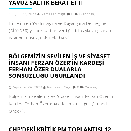
YAVUZ SALTIK BERAT ETTI
Eylül 22, 2023
Ramazan Yiğit
0
Gündem
,
Din Alimleri Yardımlaşma ve Dayanışma Derneğine
(DİAYDER) yemek kartları verdiği iddiasıyla yargılanan
İstanbul Büyükşehir Belediyesi...
BÖLGEMIZIN SEVILEN İŞ VE SIYASET
İNSANI FERZAN ÖZER’IN KARDEŞI
FERHAN ÖZER DUALARLA
SONSUZLUĞU UĞURLANDI
Ağustos 24, 2023
Ramazan Yiğit
0
Yaşam
,
Bölgemizin Sevilen İş ve Siyaset İnsanı Ferzan Özer’in
Kardeşi Ferhan Özer dualarla sonsuzluğu uğurlandı
Önceki...
CHP’DEKI KRITIK PM TOPLANTISI 12