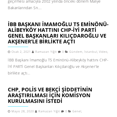
geçirmesi amacıyla 2002 yılında önceki dönem Maliye
Bakanlarından Sn....
İBB BAŞKANI İMAMOĞLU T5 EMINÖNÜ-
ALIBEYKÖY HATTINI CHP-İYİ PARTİ
GENEL BAŞKANLARI KILIÇDAROĞLU VE
AKŞENER’LE BIRLIKTE AÇTI
Ocak 2, 2021
Ramazan Yiğit
0
Gündem
,
İstanbul
,
Video
,
İBB Başkanı İmamoğlu T5 Eminönü-Alibeyköy hattını CHP-
İYİ PARTİ Genel Başkanları Kılıçdaroğlu ve Akşener'le
birlikte açtı...
CHP, POLIS VE BEKÇI ŞIDDETININ
ARAŞTIRILMASI IÇIN KOMISYON
KURULMASINI ISTEDI
Mayıs 28, 2020
Ramazan Yiğit
0
Genel
,