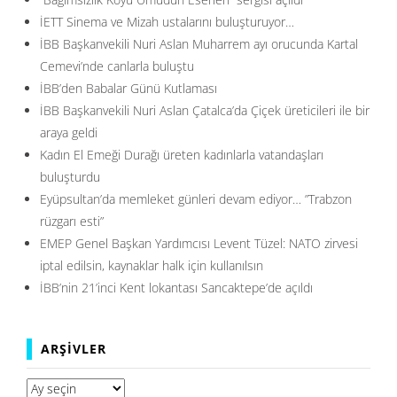
İETT Sinema ve Mizah ustalarını buluşturuyor…
İBB Başkanvekili Nuri Aslan Muharrem ayı orucunda Kartal
Cemevi’nde canlarla buluştu
İBB’den Babalar Günü Kutlaması
İBB Başkanvekili Nuri Aslan Çatalca’da Çiçek üreticileri ile bir
araya geldi
Kadın El Emeği Durağı üreten kadınlarla vatandaşları
buluşturdu
Eyüpsultan’da memleket günleri devam ediyor… ”Trabzon
rüzgarı esti”
EMEP Genel Başkan Yardımcısı Levent Tüzel: NATO zirvesi
iptal edilsin, kaynaklar halk için kullanılsın
İBB’nin 21’inci Kent lokantası Sancaktepe’de açıldı
ARŞIVLER
Arşivler