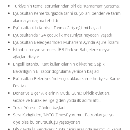
Türkiye’nin temel sorunlarından biri de ”Kahraman” yaratma!
Eyüpsultan Kemerburgaz’da tarihi su yolları, bentler ve tarım
alanına yapılaşma tehdidi
Eyüpsultan’da Kentsel Tarıma Giriş eğitimi başladı
Eyüpsultan’da 124 çocuk ilk mezuniyet heyecanı yaşadı
Eyüpsultan Belediyesi’nden Muharrem Ayında Aşure İkramı
İstanbul meyve verecek: İBB Park ve Bahçelere meyve
ağaçları dikiyor
Engelli İstanbul Kart kullanıcılarının dikkatine: Sağlık
Bakanlığı’nın E- rapor doğrulama yeniden başladı
Eyüpsultan Belediyesi’nden çocuklara karne hediyesi: Karne
Festivali
Döner ve Biçer Ailelerinin Mutlu Günü: Biricik evlatları,
Gözde ve Burak evliliğe giden yolda ilk adımı attı…
Tokat Yöresel Günleri başladı
Sera Kadıgil’den, ‘NATO Zirvesi’ yorumu: ‘Patronları geliyor
diye bize bu onursuzluğu yaşatıyorlar!’
DİSK Gıda İş Sendikası: Çaykur içisi arasında ayrımcılığı kabul