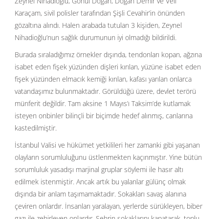
Zeynel Nihadioğlu, Gönül Doğan, Doğan Demir ve Veli
Karaçam, sivil polisler tarafından Şişli Cevahir’in önünden
gözaltına alındı. Halen arabada tutulan 3 kişiden, Zeynel
Nihadioğlu’nun sağlık durumunun iyi olmadığı bildirildi.
Burada sıraladığımız örnekler dışında, tendonları kopan, ağzına
isabet eden fişek yüzünden dişleri kırılan, yüzüne isabet eden
fişek yüzünden elmacık kemiği kırılan, kafası yarılan onlarca
vatandaşımız bulunmaktadır. Görüldüğü üzere, devlet terörü
münferit değildir. Tam aksine 1 Mayıs’ı Taksim’de kutlamak
isteyen onbinler bilinçli bir biçimde hedef alınmış, canlarına
kastedilmiştir.
İstanbul Valisi ve hükümet yetkilileri her zamanki gibi yaşanan
olayların sorumluluğunu üstlenmekten kaçınmıştır. Yine bütün
sorumluluk yasadışı marjinal gruplar söylemi ile hasır altı
edilmek istenmiştir. Ancak artık bu yalanlar gülünç olmak
dışında bir anlam taşımamaktadır. Sokakları savaş alanına
çeviren onlardır. İnsanları yaralayan, yerlerde sürükleyen, biber
gazı ile zehirleyen onlardır. Şehrin sokaklarını kapatarak, toplu