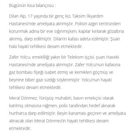
Bugünün kısa bilançosu :
Dilan Alp, 17 yaşında bir genç kız, Taksim İlkyardım
Hastanesi’nde ameliyata alınmıştır. Polisin azgın teröründen
korunmak adına bir eve sığınmışken, kapılar kırılarak gözaltına
alınmış, darp edilmiştir. Dilan’ın kafası adeta ezilmiştir. Şuan
hala hayati tehlikesi devam etmektedir.
Zafer Yolcu, emekliliği yakın bir Telekom işçisi, şuan Haseki
Hastanesi’nde ameliyata alınmıştır. Zafer Yolcu’nun kafasına
gaz bombası fişeği isabet etmiş ve kemikleri göçmüş ve
beynine biber gazı sızdığı söylenmiştir. Yolcu’nun hayati
tehlikesi devam etmektedir.
Meral Dönmez, Yürüyüş muhabiri, basın emekçisi olarak
katılmış olmasına rağmen, polis tarafından hedef alınarak
hunharca darp edilmiştir. Beyin kanaması geçiren ve ameliyata
alınacak olan Meral Dönmez’in hayati tehlikesi devam
etmektedir.