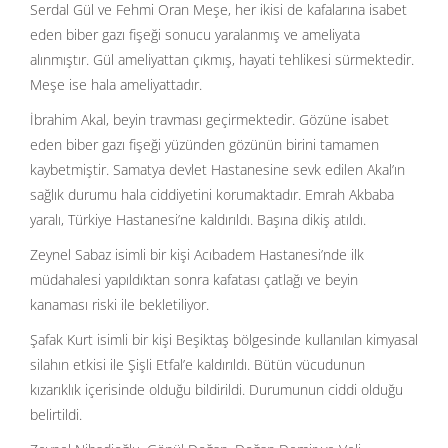
Serdal Gül ve Fehmi Oran Meşe, her ikisi de kafalarına isabet
eden biber gazı fişeği sonucu yaralanmış ve ameliyata
alınmıştır. Gül ameliyattan çıkmış, hayati tehlikesi sürmektedir.
Meşe ise hala ameliyattadır.
İbrahim Akal, beyin travması geçirmektedir. Gözüne isabet
eden biber gazı fişeği yüzünden gözünün birini tamamen
kaybetmiştir. Samatya devlet Hastanesine sevk edilen Akal’ın
sağlık durumu hala ciddiyetini korumaktadır. Emrah Akbaba
yaralı, Türkiye Hastanesi’ne kaldırıldı. Başına dikiş atıldı.
Zeynel Sabaz isimli bir kişi Acıbadem Hastanesi’nde ilk
müdahalesi yapıldıktan sonra kafatası çatlağı ve beyin
kanaması riski ile bekletiliyor.
Şafak Kurt isimli bir kişi Beşiktaş bölgesinde kullanılan kimyasal
silahın etkisi ile Şişli Etfal’e kaldırıldı. Bütün vücudunun
kızarıklık içerisinde olduğu bildirildi. Durumunun ciddi olduğu
belirtildi.