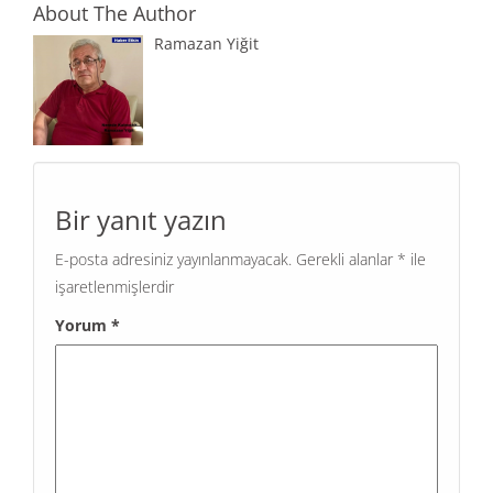
o
o
About The Author
o
n
Ramazan Yiğit
k
Bir yanıt yazın
E-posta adresiniz yayınlanmayacak.
Gerekli alanlar
*
ile
işaretlenmişlerdir
Yorum
*