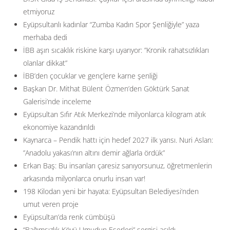
etmiyoruz
Eyüpsultanlı kadınlar “Zumba Kadın Spor Şenliğiyle” yaza
merhaba dedi
İBB aşırı sıcaklık riskine karşı uyarıyor: ”Kronik rahatsızlıkları
olanlar dikkat”
İBB’den çocuklar ve gençlere karne şenliği
Başkan Dr. Mithat Bülent Özmen’den Göktürk Sanat
Galerisi’nde inceleme
Eyüpsultan Sıfır Atık Merkezi’nde milyonlarca kilogram atık
ekonomiye kazandırıldı
Kaynarca – Pendik hattı için hedef 2027 ilk yarısı. Nuri Aslan:
”Anadolu yakası’nın altını demir ağlarla ördük”
Erkan Baş: Bu insanları çaresiz sanıyorsunuz, öğretmenlerin
arkasında milyonlarca onurlu insan var!
198 Kilodan yeni bir hayata: Eyüpsultan Belediyesi’nden
umut veren proje
Eyüpsultan’da renk cümbüşü
“Bağımsızlık Köyü Umudun Eserleri” sergisi açıldı