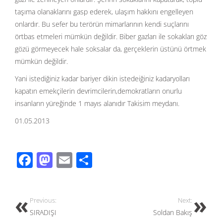
taşıma olanaklarını gasp ederek, ulaşım hakkını engelleyen
onlardır. Bu sefer bu terörün mimarlarının kendi suçlarını
örtbas etmeleri mümkün değildir. Biber gazları ile sokakları göz
gözü görmeyecek hale soksalar da, gerçeklerin üstünü örtmek
mümkün değildir.
Yani istediğiniz kadar bariyer dikin istedeiğiniz kadaryolları
kapatın emekçilerin devrimcilerin,demokratların onurlu
insanların yüreğinde 1 mayıs alanıdır Takisim meydanı.
01.05.2013
F
M
E
S
ac
as
m
h
e
to
ail
ar
Previous:
Next:
b
d
e
SIRADIŞI
Soldan Bakış