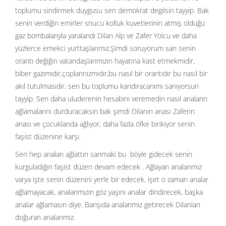
toplumu sindirmek duygusu sen demokrat degilsin tayyip. Bak
senin verdiğin emirler snucu kolluk kuvetlerinin atmış olduğu
gaz bombalarıyla yaralandı Dilan Alp ve Zafer Yolcu ve daha
yüzlerce emekci yurttaşlarımız.Şimdi soruyorum san senin
orantı değiğin vatandaşlarımızın hayatına kast etmekmidir,
biber gazımıdır,çoplarınızmıdır,bu nasıl bir orantıdır bu nasıl bir
akıl tutulmasıdır, sen bu toplumu kandıracanımı sanıyorsun
tayyip. Sen daha uluderenin hesabını veremedin nasıl anaların
ağlamalarını durduracaksın bak şimdi Dilanın anası Zaferin
anası ve çocuklarıda ağlıyor, daha fazla öfke birikiyor senin
faşist düzenine karşı.
Sen hep anaları ağlattın sanmaki bu böyle gidecek senin
kurguladığın faşist düzen devam edecek . Ağlayan analarımız
varya işte senin düzenini yerle bir edecek, işet o zaman analar
ağlamayacak, analarımızın göz yaşını analar dindirecek, başka
analar ağlamasın diye. Barışıda analarımız getirecek Dilanları
doğuran analarımız.