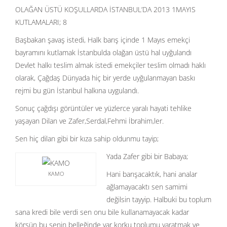
OLAĞAN ÜSTÜ KOŞULLARDA İSTANBUL’DA 2013 1MAYIS
KUTLAMALARI; 8
Başbakan şavaş istedi, Halk barış içinde 1 Mayıs emekçi
bayramını kutlamak İstanbulda olağan üstü hal uyğulandı
Devlet halkı teslim almak istedi emekçiler teslim olmadı haklı
olarak, Çağdaş Dünyada hiç bir yerde uyğulanmayan baskı
rejmi bu gün İstanbul halkına uygulandı.
Sonuç çağdışı görüntüler ve yüzlerce yaralı hayati tehlike
yaşayan Dilan ve Zafer,Serdal,Fehmi İbrahim,ler.
Sen hiç dilan gibi bir kıza sahip oldunmu tayip;
Yada Zafer gibi bir Babaya;
Hani barışacaktık, hani analar
KAMO
ağlamayacaktı sen samimi
değilsin tayyip. Halbuki bu toplum
sana kredi bile verdi sen onu bile kullanamayacak kadar
körsün bu senin belleğinde var korku toplumu yaratmak ve