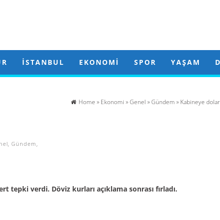
ÜR
İSTANBUL
EKONOMI
SPOR
YAŞAM
Home
»
Ekonomi
»
Genel
»
Gündem
» Kabineye dolar
nel
,
Gündem
,
t tepki verdi. Döviz kurları açıklama sonrası fırladı.