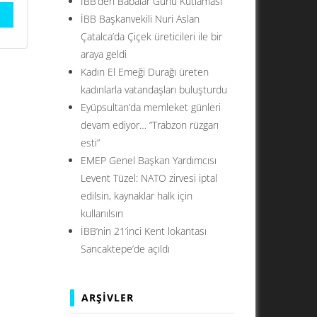
İBB’den Babalar Günü Kutlaması
İBB Başkanvekili Nuri Aslan
Çatalca’da Çiçek üreticileri ile bir
araya geldi
Kadın El Emeği Durağı üreten
kadınlarla vatandaşları buluşturdu
Eyüpsultan’da memleket günleri
devam ediyor… ”Trabzon rüzgarı
esti”
EMEP Genel Başkan Yardımcısı
Levent Tüzel: NATO zirvesi iptal
edilsin, kaynaklar halk için
kullanılsın
İBB’nin 21’inci Kent lokantası
Sancaktepe’de açıldı
ARŞIVLER