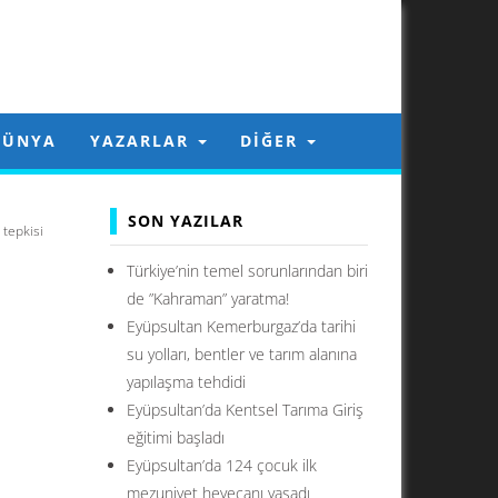
DÜNYA
YAZARLAR
DIĞER
SON YAZILAR
 tepkisi
Türkiye’nin temel sorunlarından biri
de ”Kahraman” yaratma!
Eyüpsultan Kemerburgaz’da tarihi
su yolları, bentler ve tarım alanına
yapılaşma tehdidi
Eyüpsultan’da Kentsel Tarıma Giriş
eğitimi başladı
Eyüpsultan’da 124 çocuk ilk
mezuniyet heyecanı yaşadı