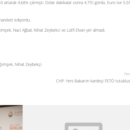
 artarak 4,68’e çıkmıştı. Dolar dakikalar sonra 4,75’i gördü. Euro ise 5,5
hareket ediyordu.
ek, Naci Ağbal, Nihat Zeybekci ve Lütfi Elvan yer almadı.
Şimşek
,
Nihat Zeybekçi
Nex
CHP: Yeni Bakan’ın kardeşi FETÖ tutuklu