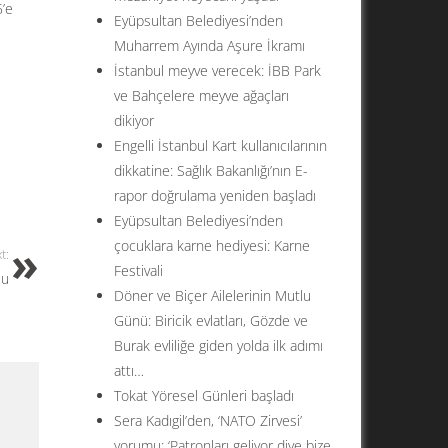
5’e
Eyüpsultan Belediyesi’nden
Muharrem Ayında Aşure İkramı
İstanbul meyve verecek: İBB Park
ve Bahçelere meyve ağaçları
dikiyor
Engelli İstanbul Kart kullanıcılarının
dikkatine: Sağlık Bakanlığı’nın E-
rapor doğrulama yeniden başladı
Eyüpsultan Belediyesi’nden
çocuklara karne hediyesi: Karne
t:
Festivali
su
Döner ve Biçer Ailelerinin Mutlu
Günü: Biricik evlatları, Gözde ve
Burak evliliğe giden yolda ilk adımı
attı…
Tokat Yöresel Günleri başladı
Sera Kadıgil’den, ‘NATO Zirvesi’
yorumu: ‘Patronları geliyor diye bize