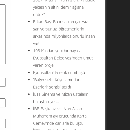
yakası’nın altını demir ağlarla
ördük”
Erkan Baş: Bu insanları çaresiz
sanıyorsunuz, öğretmenlerin
arkasında milyonlarca onurlu insan
var!
198 Kilodan yeni bir hayata:
Eyüpsultan Belediyesi’nden umut
veren proje
Eyüpsultan’da renk cümbüşü
“Bağımsızlık Köyü Umudun
Eserleri” sergisi açıldı
İETT Sinema ve Mizah ustalarını
buluşturuyor…
İBB Başkanvekili Nuri Aslan
Muharrem ayı orucunda Kartal
Cemevi’nde canlarla buluştu