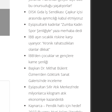
bu onursuzluğu yaşatıyorlar!’
DİSK Gıda İş Sendikası: Çaykur içisi
arasında ayrımcılığı kabul etmiyoruz
Eyüpsultanlı kadınlar “Zumba Kadın
Spor Şenliğiyle” yaza merhaba dedi
İBB aşırı sıcaklık riskine karşı
uyarıyor: ”Kronik rahatsızlıkları
olanlar dikkat”
İBB’den çocuklar ve gençlere
karne şenliği
Başkan Dr. Mithat Bülent
Özmen’den Göktürk Sanat
ın
Galerisi’nde inceleme
unuz
Eyüpsultan Sıfır Atık Merkezi’nde
milyonlarca kilogram atık
ekonomiye kazandırıldı
Kaynarca – Pendik hattı için hedef
2027 ilk yarısı. Nuri Aslan: ”Anadolu