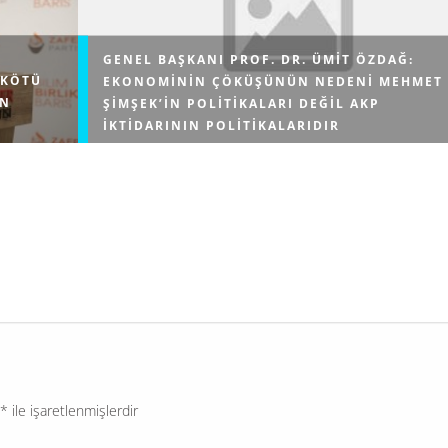
GENEL BAŞKANI PROF. DR. ÜMIT ÖZDAĞ:
 KÖTÜ
EKONOMININ ÇÖKÜŞÜNÜN NEDENI MEHMET
EN
ŞIMŞEK’IN POLITIKALARI DEĞIL AKP
IKTIDARININ POLITIKALARIDIR
t Artan,
Genel Başkanı Prof. Dr. Ümit Özdağ, Marmaris’te bas
m Finans
mensuplarına açıklamalarda bulundu. Ancak biliyors
şkin
iktidarın madenlerimizi yabancılara açma politikası
adolu
olanca vahşetiyle devam ediyor. Karadeniz'de öyle
illerimiz...
*
ile işaretlenmişlerdir