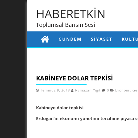
HABERETKİN
Toplumsal Barışın Sesi
GÜNDEM
SIYASET
KÜLT
KABINEYE DOLAR TEPKISI
Temmuz 9, 2018
Ramazan Yiğit
0
Ekonomi
,
Ge
Kabineye dolar tepkisi
Erdoğan’ın ekonomi yönetimi tercihine piyasa ser