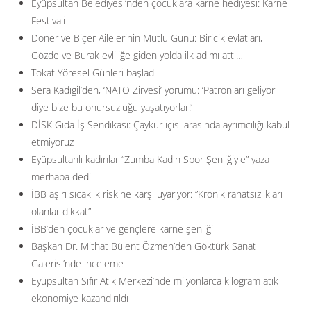
Eyüpsultan Belediyesi’nden çocuklara karne hediyesi: Karne
Festivali
Döner ve Biçer Ailelerinin Mutlu Günü: Biricik evlatları,
Gözde ve Burak evliliğe giden yolda ilk adımı attı…
Tokat Yöresel Günleri başladı
Sera Kadıgil’den, ‘NATO Zirvesi’ yorumu: ‘Patronları geliyor
diye bize bu onursuzluğu yaşatıyorlar!’
DİSK Gıda İş Sendikası: Çaykur içisi arasında ayrımcılığı kabul
etmiyoruz
Eyüpsultanlı kadınlar “Zumba Kadın Spor Şenliğiyle” yaza
merhaba dedi
İBB aşırı sıcaklık riskine karşı uyarıyor: ”Kronik rahatsızlıkları
olanlar dikkat”
İBB’den çocuklar ve gençlere karne şenliği
Başkan Dr. Mithat Bülent Özmen’den Göktürk Sanat
Galerisi’nde inceleme
Eyüpsultan Sıfır Atık Merkezi’nde milyonlarca kilogram atık
ekonomiye kazandırıldı