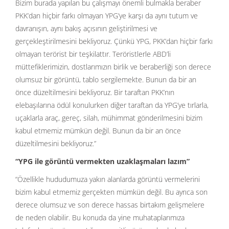
Bizim burada yapılan bu çalışmayı önemli bulmakla beraber
PKK’dan hiçbir farkı olmayan YPG’ye karşı da aynı tutum ve
davranışın, aynı bakış açısının geliştirilmesi ve
gerçekleştirilmesini bekliyoruz. Çünkü YPG, PKK’dan hiçbir farkı
olmayan terörist bir teşkilattır. Teröristlerle ABD’li
müttefiklerimizin, dostlarımızın birlik ve beraberliği son derece
olumsuz bir görüntü, tablo sergilemekte. Bunun da bir an
önce düzeltilmesini bekliyoruz. Bir taraftan PKK’nın
elebaşılarına ödül konulurken diğer taraftan da YPG’ye tırlarla,
uçaklarla araç, gereç, silah, mühimmat gönderilmesini bizim
kabul etmemiz mümkün değil. Bunun da bir an önce
düzeltilmesini bekliyoruz.”
“YPG ile görüntü vermekten uzaklaşmaları lazım”
“Özellikle hududumuza yakın alanlarda görüntü vermelerini
bizim kabul etmemiz gerçekten mümkün değil. Bu ayrıca son
derece olumsuz ve son derece hassas birtakım gelişmelere
de neden olabilir. Bu konuda da yine muhataplarımıza