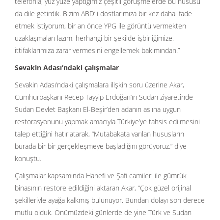
telefonla, yüz yüze yaptığımız çeşitli görüşmelerde bu hususu
da dile getirdik. Bizim ABD’li dostlarımıza bir kez daha ifade
etmek istiyorum, bir an önce YPG ile görüntü vermekten
uzaklaşmaları lazım, herhangi bir şekilde işbirliğimize,
ittifaklarımıza zarar vermesini engellemek bakımından.”
Sevakin Adası’ndaki çalışmalar
Sevakin Adası’ndaki çalışmalara ilişkin soru üzerine Akar,
Cumhurbaşkanı Recep Tayyip Erdoğan’ın Sudan ziyaretinde
Sudan Devlet Başkanı El-Beşir’den adanın aslına uygun
restorasyonunu yapmak amacıyla Türkiye’ye tahsis edilmesini
talep ettiğini hatırlatarak, “Mutabakata varılan hususların
burada bir bir gerçekleşmeye başladığını görüyoruz.” diye
konuştu.
Çalışmalar kapsamında Hanefi ve Şafi camileri ile gümrük
binasının restore edildiğini aktaran Akar, “Çok güzel orijinal
şekilleriyle ayağa kalkmış bulunuyor. Bundan dolayı son derece
mutlu olduk. Önümüzdeki günlerde de yine Türk ve Sudan