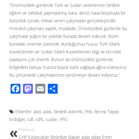
“Önümüzdeki günlerde Türk ve Sudan askerlerinin birlikte
eğitim ve tatbikat yapmalarına, kara, deniz, hava boyutuyla bir
bütünlük içinde, imkan veren çalışmaları gerçekleştirdik.
Protokol çalışması yaptık, imzaladık. Önümüzdeki günlerde bu
çalışmalar yoğun bir şekilde burada devam edecek. Bizim
buradaki önemle üzerinde durduğumuz husus Türk Silahlı
Kuvvetlerinin ve Sudan Silahlı Kuvvetlerinin bilgi ve tecrübe
paylaşımı çok önemli. Bunun da önümüzdeki günlerde
bölgedeki barışa, huzura büyük katkı sağlayacağına inanıyoruz.
Bu çerçevede çalışmalarımızı yürütmeye devam ediyoruz.”
F
M
E
S
ac
as
m
h
e
to
ail
ar
Etiketler:
abd
,
adas
,
bedelli askerlik
,
PKK
,
Recep Tayyip
b
d
e
Erdoğan
,
sdf
,
sdfs
,
sudan
,
YPG
o
o
Previous:
o
n
CHP Eyüpsultan Belediye Bakan aday adayı Emin