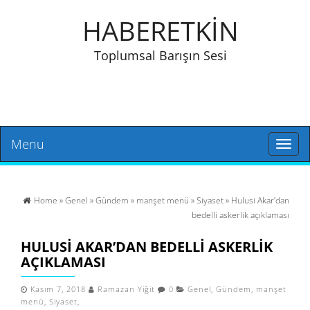
HABERETKİN
Toplumsal Barışın Sesi
Menu
Toggl
naviga
Home
»
Genel
»
Gündem
»
manşet menü
»
Siyaset
» Hulusi Akar’dan
bedelli askerlik açıklaması
HULUSI AKAR’DAN BEDELLI ASKERLIK
AÇIKLAMASI
Kasım 7, 2018
Ramazan Yiğit
0
Genel
,
Gündem
,
manşet
menü
,
Siyaset
,