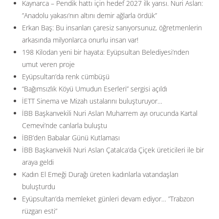
Kaynarca – Pendik hattı için hedef 2027 ilk yarısı. Nuri Aslan:
”Anadolu yakası’nın altını demir ağlarla ördük”
Erkan Baş: Bu insanları çaresiz sanıyorsunuz, öğretmenlerin
arkasında milyonlarca onurlu insan var!
198 Kilodan yeni bir hayata: Eyüpsultan Belediyesi’nden
umut veren proje
Eyüpsultan’da renk cümbüşü
“Bağımsızlık Köyü Umudun Eserleri” sergisi açıldı
İETT Sinema ve Mizah ustalarını buluşturuyor…
İBB Başkanvekili Nuri Aslan Muharrem ayı orucunda Kartal
Cemevi’nde canlarla buluştu
İBB’den Babalar Günü Kutlaması
İBB Başkanvekili Nuri Aslan Çatalca’da Çiçek üreticileri ile bir
araya geldi
Kadın El Emeği Durağı üreten kadınlarla vatandaşları
buluşturdu
Eyüpsultan’da memleket günleri devam ediyor… ”Trabzon
rüzgarı esti”