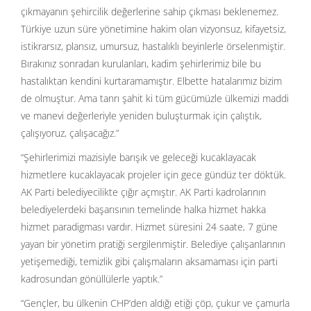
çıkmayanın şehircilik değerlerine sahip çıkması beklenemez.
Türkiye uzun süre yönetimine hakim olan vizyonsuz, kifayetsiz,
istikrarsız, plansız, umursuz, hastalıklı beyinlerle örselenmiştir.
Bırakınız sonradan kurulanları, kadim şehirlerimiz bile bu
hastalıktan kendini kurtaramamıştır. Elbette hatalarımız bizim
de olmuştur. Ama tanrı şahit ki tüm gücümüzle ülkemizi maddi
ve manevi değerleriyle yeniden buluşturmak için çalıştık,
çalışıyoruz, çalışacağız.”
“Şehirlerimizi mazisiyle barışık ve geleceği kucaklayacak
hizmetlere kucaklayacak projeler için gece gündüz ter döktük.
AK Parti belediyecilikte çığır açmıştır. AK Parti kadrolarının
belediyelerdeki başarısının temelinde halka hizmet hakka
hizmet paradigması vardır. Hizmet süresini 24 saate, 7 güne
yayan bir yönetim pratiği sergilenmiştir. Belediye çalışanlarının
yetişemediği, temizlik gibi çalışmaların aksamaması için parti
kadrosundan gönüllülerle yaptık.”
“Gençler, bu ülkenin CHP’den aldığı etiği çöp, çukur ve çamurla