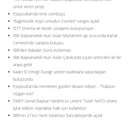
umut veren proje
Eyüpsultan’da renk cümbüşü
“Bağımsızlık Köyü Umudun Eserleri” sergisi açıldı
İETT Sinema ve Mizah ustalarını buluşturuyor…
İBB Başkanvekili Nuri Aslan Muharrem ayı orucunda Kartal
Cemevi’nde canlarla buluştu
İBB’den Babalar Günü Kutlaması
İBB Başkanvekili Nuri Aslan Çatalca’da Çiçek üreticileri ile bir
araya geldi
Kadın El Emeği Durağı üreten kadınlarla vatandaşları
buluşturdu
Eyüpsultan’da memleket günleri devam ediyor… ”Trabzon
rüzgarı esti”
EMEP Genel Başkan Yardımcısı Levent Tüzel: NATO zirvesi
iptal edilsin, kaynaklar halk için kullanılsın
İBB’nin 21’inci Kent lokantası Sancaktepe’de açıldı