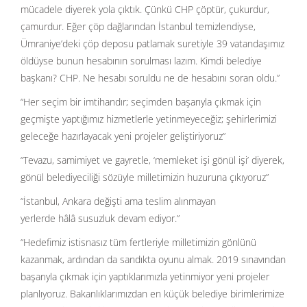
mücadele diyerek yola çıktık. Çünkü CHP çöptür, çukurdur,
çamurdur. Eğer çöp dağlarından İstanbul temizlendiyse,
Ümraniye’deki çöp deposu patlamak suretiyle 39 vatandaşımız
öldüyse bunun hesabının sorulması lazım. Kimdi belediye
başkanı? CHP. Ne hesabı soruldu ne de hesabını soran oldu.”
“Her seçim bir imtihandır; seçimden başarıyla çıkmak için
geçmişte yaptığımız hizmetlerle yetinmeyeceğiz; şehirlerimizi
geleceğe hazırlayacak yeni projeler geliştiriyoruz”
“Tevazu, samimiyet ve gayretle, ‘memleket işi gönül işi’ diyerek,
gönül belediyeciliği sözüyle milletimizin huzuruna çıkıyoruz”
“İstanbul, Ankara değişti ama teslim alınmayan
yerlerde hâlâ susuzluk devam ediyor.”
“Hedefimiz istisnasız tüm fertleriyle milletimizin gönlünü
kazanmak, ardından da sandıkta oyunu almak. 2019 sınavından
başarıyla çıkmak için yaptıklarımızla yetinmiyor yeni projeler
planlıyoruz. Bakanlıklarımızdan en küçük belediye birimlerimize