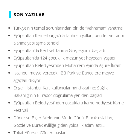
SON YAZILAR
Türkiye’nin temel sorunlarından biri de ”Kahraman” yaratma!
Eyüpsultan Kemerburgaz’da tarihi su yolları, bentler ve tarım
alanına yapılaşma tehdidi
Eyüpsultan’da Kentsel Tarıma Giriş eğitimi başladı
Eyüpsultan’da 124 çocuk ilk mezuniyet heyecanı yaşadı
Eyüpsultan Belediyesi’nden Muharrem Ayında Aşure İkramı
İstanbul meyve verecek: İBB Park ve Bahçelere meyve
ağaçları dikiyor
Engelli İstanbul Kart kullanıcılarının dikkatine: Sağlık
Bakanlığı’nın E- rapor doğrulama yeniden başladı
Eyüpsultan Belediyesi’nden çocuklara karne hediyesi: Karne
Festivali
Döner ve Biçer Ailelerinin Mutlu Günü: Biricik evlatları,
Gözde ve Burak evliliğe giden yolda ilk adımı attı…
Tokat Yöresel Günleri başladı