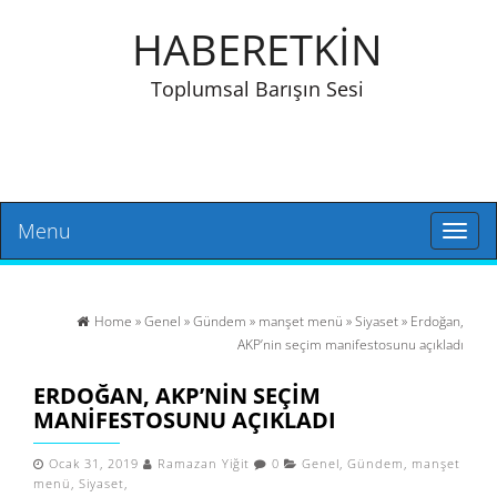
HABERETKİN
Toplumsal Barışın Sesi
Menu
Toggl
naviga
Home
»
Genel
»
Gündem
»
manşet menü
»
Siyaset
» Erdoğan,
AKP’nin seçim manifestosunu açıkladı
ERDOĞAN, AKP’NIN SEÇIM
MANIFESTOSUNU AÇIKLADI
Ocak 31, 2019
Ramazan Yiğit
0
Genel
,
Gündem
,
manşet
menü
,
Siyaset
,