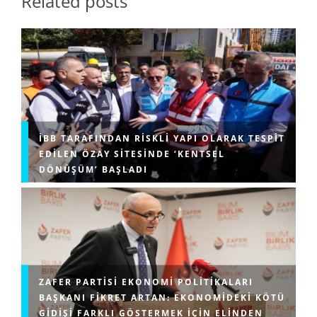
Related posts
İBB TARAFINDAN RISKLI YAPI OLARAK TESPIT
EDILEN ÖZAY SITESINDE ‘KENTSEL
DÖNÜŞÜM’ BAŞLADI
ZAFER PARTISI EKONOMI POLITIKALARI
BAŞKANI FIKRET ARTAN: EKONOMIDEKI KÖTÜ
GIDIŞI FARKLI GÖSTERMEK IÇIN ELINDEN