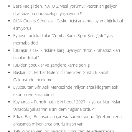
Sera Kadıgil’den, ‘NATO Zirvesi’ yorumu: ‘Patronları geliyor
diye bize bu onursuzluğu yaşatıyorlar!’
DİSK Gıda İş Sendikası: Çaykur içisi arasında ayrımcılığı kabul
etmiyoruz
Eyüpsultanlı kadınlar “Zumba Kadın Spor Şenliğiyle” yaza
merhaba dedi
İBB aşırı sıcaklık riskine karşı uyarıyor: ”Kronik rahatsızlıkları
olanlar dikkat”
İBB’den çocuklar ve gençlere karne şenliği
Başkan Dr. Mithat Bülent Özmen’den Göktürk Sanat
Galerisi’nde inceleme
Eyüpsultan Sıfır Atık Merkezi’nde milyonlarca kilogram atık
ekonomiye kazandırıldı
Kaynarca – Pendik hattı için hedef 2027 ilk yarısı. Nuri Aslan:
”Anadolu yakası’nın altını demir ağlarla ördük”
Erkan Baş: Bu insanları çaresiz sanıyorsunuz, öğretmenlerin
arkasında milyonlarca onurlu insan var!
198 Kilodan yeni bir hayata: Eyüpsultan Belediyesi’nden