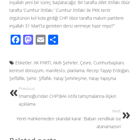
inşallah yeni bir süreç başlatacağız. Bir tarafta zillet ittifakı öbür
tarafta ‘Cumhur İttifakı.’ ‘Cumhur İttifakı’ ile PKK terör
örgütünün kol kola girdiği CHP öbür tarafta malum partilere
inşallah 31 Mart’ta gereken dersi vermeye hazır mıyız?”
F
M
E
S
ac
as
m
h
e
to
ail
ar
Etiketler:
AK PARTİ
,
Akıllı Şehirler
,
Çevre
,
Cumhurbaşkanı
,
b
d
e
kentsel dönüşüm
,
manifesto
,
planlama
,
Recep Tayyip Erdoğan
,
o
o
Şeffaflık
,
Şehir
,
Şffaflık
,
Yatay Şehirleşme
,
Yatay Yapışma
o
n
Previous:
k
İmamoğlu’ndan CHP’deki istifa tartışmalarına ilişkin
açıklama
Next:
Yerel mahkemeden skandal karar: ‘Baban sendikalı ise
atanamazsın’