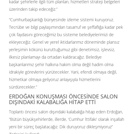
kadar şehirlerle ilgili tüm planları, hizmetleri strateji belgeleri
üzerinden takip edeceğiz.”
“Cumhurbaşkanlığı bünyesinde izleme sistemi kuruyoruz.
Tecrübe ve bilgi paylaşımından tasarruf ve şeffaflığa kadar pek
çok faydasını göreceğimiz bu sisteme belediyelerimizi de
ekleyeceğiz. Genel ve yerel iktidarlarımız döneminde plansız
yerleşimin kökünü kuruttuğumuz gibi denetimsiz, işlevsiz,
ilkesiz planlamayı da ortadan kaldıracağız. Belediye
başkanlarımız şehir halkına hakim olma değil hadim olma
idrakiyle görevlerini yürütecekler. Yani, efendi olmaya değil,
hizmetkar olmaya geliyoruz anlayışıyla hizmetlerini
sürdürecekler.”
ERDOĞAN KONUŞMASI ÖNCESİNDE SALON
DIŞINDAKİ KALABALIĞA HİTAP ETTİ
Toplantı öncesi salon dışındaki kalabalığa hitap eden Erdoğan,
”Bütün büyükşehirlerde, illerde, ‘Cumhur İttifakı’ olarak inşallah
yeni bir süreç başlatacağız. Dik duruyoruz dikleşmiyoruz”