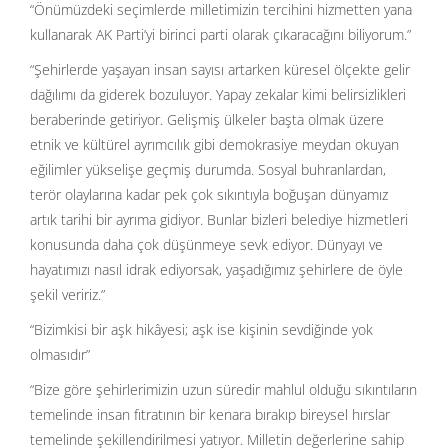
“Önümüzdeki seçimlerde milletimizin tercihini hizmetten yana
kullanarak AK Parti’yi birinci parti olarak çıkaracağını biliyorum.”
“Şehirlerde yaşayan insan sayısı artarken küresel ölçekte gelir
dağılımı da giderek bozuluyor. Yapay zekalar kimi belirsizlikleri
beraberinde getiriyor. Gelişmiş ülkeler başta olmak üzere
etnik ve kültürel ayrımcılık gibi demokrasiye meydan okuyan
eğilimler yükselişe geçmiş durumda. Sosyal buhranlardan,
terör olaylarına kadar pek çok sıkıntıyla boğuşan dünyamız
artık tarihi bir ayrıma gidiyor. Bunlar bizleri belediye hizmetleri
konusunda daha çok düşünmeye sevk ediyor. Dünyayı ve
hayatımızı nasıl idrak ediyorsak, yaşadığımız şehirlere de öyle
şekil veririz.”
“Bizimkisi bir aşk hikâyesi; aşk ise kişinin sevdiğinde yok
olmasıdır”
“Bize göre şehirlerimizin uzun süredir mahlul olduğu sıkıntıların
temelinde insan fıtratının bir kenara bırakıp bireysel hırslar
temelinde şekillendirilmesi yatıyor. Milletin değerlerine sahip