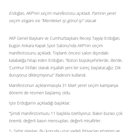
Erdoğan, AKP’nin seçim manifestosu açıkladı. Partinin yerel
seçim sloganı ise ”Memleket işi gönül işi” olacak
AKP Genel Başkanı ve Cumhurbaşkanı Recep Tayyip Erdoğan,
bugün Ankara Kapalı Spor Salonu’nda AKP’nin seçim
manifestosunu açıkladı. Toplantı öncesi salon dışındaki
kalabalığa hitap eden Erdoğan, ”Bütün büyükşehirlerde, illerde,
‘Cumhur İttifakı’ olarak inşallah yeni bir süreç başlatacağız. Dik
duruyoruz dikleşmiyoruz” ifadesini kullandı.
Manifestonun açıklanmasıyla 31 Mart yerel seçim kampanya
dönemi de resmen başlamış oldu.
İşte Erdoğan’ın açıkladığı başlıklar;
“Şimdi manifestomuzu 11 başlıkla özetliyoruz. Bakın burası çok
önemli, değerli basın mensupları, değerli misafirler.
1- Şehir planları, Bu konuda uzun vadeli ihtiyaçları gözeten ve