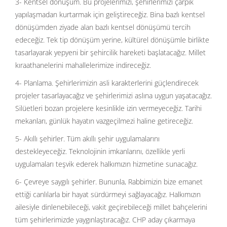
3- Kentsel dönüşüm. Bu projelerimizi, şehirlerimizi çarpık
yapılaşmadan kurtarmak için geliştireceğiz. Bina bazlı kentsel
dönüşümden ziyade alan bazlı kentsel dönüşümü tercih
edeceğiz. Tek tip dönüşüm yerine, kültürel dönüşümle birlikte
tasarlayarak yepyeni bir şehircilik hareketi başlatacağız. Millet
kıraathanelerini mahallelerimize indireceğiz.
4- Planlama. Şehirlerimizin asli karakterlerini güçlendirecek
projeler tasarlayacağız ve şehirlerimizi aslına uygun yaşatacağız.
Silüetleri bozan projelere kesinlikle izin vermeyeceğiz. Tarihi
mekanları, günlük hayatın vazgeçilmezi haline getireceğiz.
5- Akıllı şehirler. Tüm akıllı şehir uygulamalarını
destekleyeceğiz. Teknolojinin imkanlarını, özellikle yerli
uygulamaları teşvik ederek halkımızın hizmetine sunacağız.
6- Çevreye saygılı şehirler. Bununla, Rabbimizin bize emanet
ettiği canlılarla bir hayat sürdürmeyi sağlayacağız. Halkımızın
ailesiyle dinlenebileceği, vakit geçirebileceği millet bahçelerini
tüm şehirlerimizde yaygınlaştıracağız. CHP aday çıkarmaya