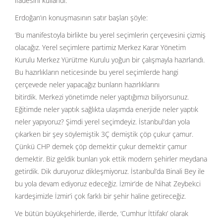
ifadesini kullandı.
Erdoğan’ın konuşmasının satır başları şöyle:
‘Bu manifestoyla birlikte bu yerel seçimlerin çerçevesini çizmiş
olacağız. Yerel seçimlere partimiz Merkez Karar Yönetim
Kurulu Merkez Yürütme Kurulu yoğun bir çalışmayla hazırlandı.
Bu hazırlıkların neticesinde bu yerel seçimlerde hangi
çerçevede neler yapacağız bunların hazırlıklarını
bitirdik. Merkezi yönetimde neler yaptığımızı biliyorsunuz.
Eğitimde neler yaptık sağlıkta ulaşımda enerjide neler yaptık
neler yapıyoruz? Şimdi yerel seçimdeyiz. İstanbul’dan yola
çıkarken bir şey söylemiştik 3Ç demiştik çöp çukur çamur.
Çünkü CHP demek çöp demektir çukur demektir çamur
demektir. Biz geldik bunları yok ettik modern şehirler meydana
getirdik. Dik duruyoruz dikleşmiyoruz. İstanbul’da Binali Bey ile
bu yola devam ediyoruz edeceğiz. İzmir’de de Nihat Zeybekci
kardeşimizle İzmir’i çok farklı bir şehir haline getireceğiz.
Ve bütün büyükşehirlerde, illerde, ‘Cumhur İttifakı’ olarak