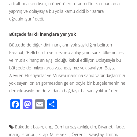
adı altında kendisi için öngörülen tutarın dört katı harcama
yapmış ve dolayısıyla bu yolla kamu ciddi bir zarara
uğratılmıştır.” dedi.
Bütçede farklı inançlara yer yok
Bütçede de diğer dini inançların yok sayıldığını belirten
Karabat, “Belli bir din ve mezhep anlayışının sanki ülkenin tek
ve mutlak inanç anlayışı olduğu kabul ediliyor. Dolayısıyla bu
bütçede de milyonlarca vatandaşımız yok sayılıyor. Başta
Aleviler, Hristiyanlar ve Musevi inancına sahip vatandaşlarımızı
yok sayan, onları görmezden gelen böyle bir bütçelemenin ne
demokrasiyle ne de vicdanla bağdaşır bir yanı yoktur.” dedi.
F
M
E
S
ac
as
m
h
e
to
ail
ar
Etiketler:
basın
,
chp
,
Cumhurbaşkanlığı
,
din
,
Diyanet
,
ifade
,
b
d
e
inanç
,
istanbul
,
kitap
,
Milletvekili
,
Öğrenci
,
Sayıştay
,
tbmm
,