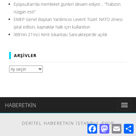
Eyüpsultan’da memleket günleri devam ediyor… ”Trabzon
rüzgarı esti”
EMEP Genel Başkan Yardımcısı Levent Tüzel: NATO zirvesi
iptal edilsin, kaynaklar halk için kullanılsın
İBB’nin 21’inci Kent lokantası Sancaktepe’de açıldı
ARŞIVLER
Arşivler
HABERETKİN
Toggl
naviga
DERITEL HABERETKIN İSTANBUL EYÜP
Facebook
Mastodon
Email
S