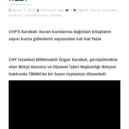
Kasım 7, 2018
Ramazan Yiğit
0
Eğitim
,
Genel
,
Gündem
,
İstanbul
,
manşet menü
,
Siyaset
,
CHP’li Karabat: Kuran kurslarına dağıtılan kitapların
sayısı kursa gidenlerin sayısından kat kat fazla
CHP İstanbul Milletvekili Özgür Karabat, görüşülmekte
olan Bütçe Kanunu ve Diyanet İşleri Başkanlığı Bütçesi
hakkında TBMM’de bir basın toplantısı düzenledi.