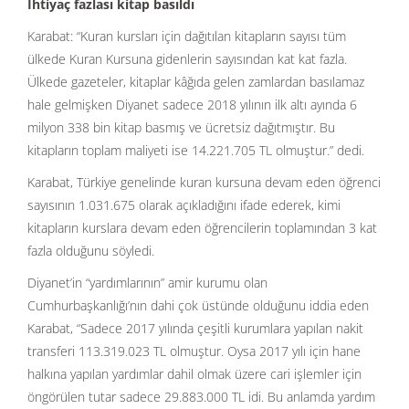
İhtiyaç fazlası kitap basıldı
Karabat: “Kuran kursları için dağıtılan kitapların sayısı tüm
ülkede Kuran Kursuna gidenlerin sayısından kat kat fazla.
Ülkede gazeteler, kitaplar kâğıda gelen zamlardan basılamaz
hale gelmişken Diyanet sadece 2018 yılının ilk altı ayında 6
milyon 338 bin kitap basmış ve ücretsiz dağıtmıştır. Bu
kitapların toplam maliyeti ise 14.221.705 TL olmuştur.” dedi.
Karabat, Türkiye genelinde kuran kursuna devam eden öğrenci
sayısının 1.031.675 olarak açıkladığını ifade ederek, kimi
kitapların kurslara devam eden öğrencilerin toplamından 3 kat
fazla olduğunu söyledi.
Diyanet’in “yardımlarının” amir kurumu olan
Cumhurbaşkanlığı’nın dahi çok üstünde olduğunu iddia eden
Karabat, “Sadece 2017 yılında çeşitli kurumlara yapılan nakit
transferi 113.319.023 TL olmuştur. Oysa 2017 yılı için hane
halkına yapılan yardımlar dahil olmak üzere cari işlemler için
öngörülen tutar sadece 29.883.000 TL idi. Bu anlamda yardım