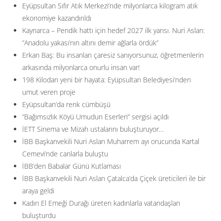
Eyüpsultan Sıfır Atık Merkezi’nde milyonlarca kilogram atık
ekonomiye kazandırıldı
Kaynarca – Pendik hattı için hedef 2027 ilk yarısı. Nuri Aslan:
”Anadolu yakası’nın altını demir ağlarla ördük”
Erkan Baş: Bu insanları çaresiz sanıyorsunuz, öğretmenlerin
arkasında milyonlarca onurlu insan var!
198 Kilodan yeni bir hayata: Eyüpsultan Belediyesi’nden
umut veren proje
Eyüpsultan’da renk cümbüşü
“Bağımsızlık Köyü Umudun Eserleri” sergisi açıldı
İETT Sinema ve Mizah ustalarını buluşturuyor…
İBB Başkanvekili Nuri Aslan Muharrem ayı orucunda Kartal
Cemevi’nde canlarla buluştu
İBB’den Babalar Günü Kutlaması
İBB Başkanvekili Nuri Aslan Çatalca’da Çiçek üreticileri ile bir
araya geldi
Kadın El Emeği Durağı üreten kadınlarla vatandaşları
buluşturdu