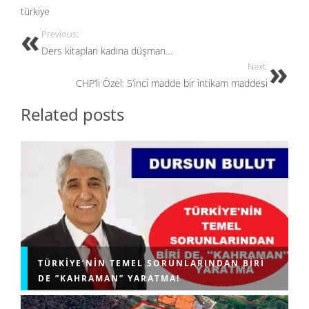
o
o
türkiye
o
n
Previous:
k
Ders kitapları kadına düşman…
Next:
CHP’li Özel: 5’inci madde bir intikam maddesi
Related posts
TÜRKIYE’NIN TEMEL SORUNLARINDAN BIRI
DE ”KAHRAMAN” YARATMA!