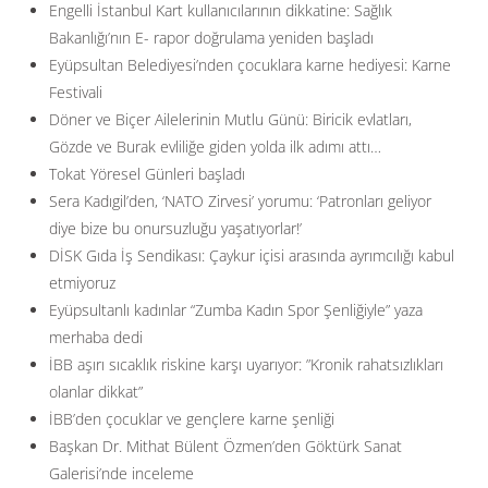
Engelli İstanbul Kart kullanıcılarının dikkatine: Sağlık
Bakanlığı’nın E- rapor doğrulama yeniden başladı
Eyüpsultan Belediyesi’nden çocuklara karne hediyesi: Karne
Festivali
Döner ve Biçer Ailelerinin Mutlu Günü: Biricik evlatları,
Gözde ve Burak evliliğe giden yolda ilk adımı attı…
Tokat Yöresel Günleri başladı
Sera Kadıgil’den, ‘NATO Zirvesi’ yorumu: ‘Patronları geliyor
diye bize bu onursuzluğu yaşatıyorlar!’
DİSK Gıda İş Sendikası: Çaykur içisi arasında ayrımcılığı kabul
etmiyoruz
Eyüpsultanlı kadınlar “Zumba Kadın Spor Şenliğiyle” yaza
merhaba dedi
İBB aşırı sıcaklık riskine karşı uyarıyor: ”Kronik rahatsızlıkları
olanlar dikkat”
İBB’den çocuklar ve gençlere karne şenliği
Başkan Dr. Mithat Bülent Özmen’den Göktürk Sanat
Galerisi’nde inceleme