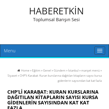
HABERETKİN
Toplumsal Barışın Sesi
Menu
Toggl
naviga
Home
»
Eğitim
»
Genel
»
Gündem
»
İstanbul
»
manşet menü
»
Siyaset
» CHP’li Karabat: Kuran kurslarına dağıtılan kitapların sayısı kursa
gidenlerin sayısından kat kat fazla
CHP’LI KARABAT: KURAN KURSLARINA
DAĞITILAN KITAPLARIN SAYISI KURSA
GIDENLERIN SAYISINDAN KAT KAT
FAZLA