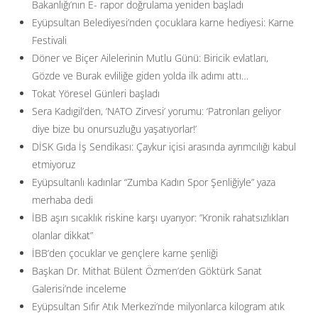
Bakanlığı’nın E- rapor doğrulama yeniden başladı
Eyüpsultan Belediyesi’nden çocuklara karne hediyesi: Karne
Festivali
Döner ve Biçer Ailelerinin Mutlu Günü: Biricik evlatları,
Gözde ve Burak evliliğe giden yolda ilk adımı attı…
Tokat Yöresel Günleri başladı
Sera Kadıgil’den, ‘NATO Zirvesi’ yorumu: ‘Patronları geliyor
diye bize bu onursuzluğu yaşatıyorlar!’
DİSK Gıda İş Sendikası: Çaykur içisi arasında ayrımcılığı kabul
etmiyoruz
Eyüpsultanlı kadınlar “Zumba Kadın Spor Şenliğiyle” yaza
merhaba dedi
İBB aşırı sıcaklık riskine karşı uyarıyor: ”Kronik rahatsızlıkları
olanlar dikkat”
İBB’den çocuklar ve gençlere karne şenliği
Başkan Dr. Mithat Bülent Özmen’den Göktürk Sanat
Galerisi’nde inceleme
Eyüpsultan Sıfır Atık Merkezi’nde milyonlarca kilogram atık