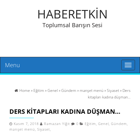
HABERETKİN
Toplumsal Barışın Sesi
Menu
Toggl
naviga
Home
»
Eğitim
»
Genel
»
Gündem
»
manşet menü
»
Siyaset
» Ders
kitapları kadına düşman…
DERS KITAPLARI KADINA DÜŞMAN…
Kasım 7, 2018
Ramazan Yiğit
0
Eğitim
,
Genel
,
Gündem
,
manşet menü
,
Siyaset
,