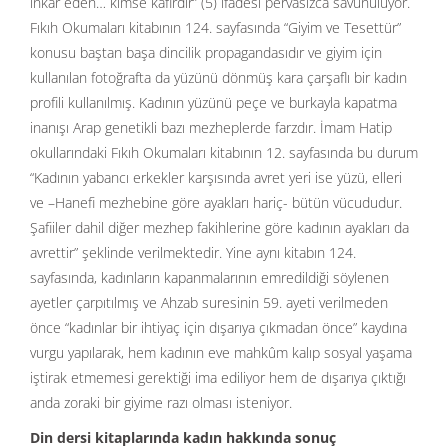
inkâr eden… kimse kâfirdir” (5) ifadesi pervasızca savunuluyor.
Fıkıh Okumaları kitabının 124. sayfasında “Giyim ve Tesettür”
konusu baştan başa dincilik propagandasıdır ve giyim için
kullanılan fotoğrafta da yüzünü dönmüş kara çarşaflı bir kadın
profili kullanılmış. Kadının yüzünü peçe ve burkayla kapatma
inanışı Arap genetikli bazı mezheplerde farzdır. İmam Hatip
okullarındaki Fıkıh Okumaları kitabının 12. sayfasında bu durum
“Kadının yabancı erkekler karşısında avret yeri ise yüzü, elleri
ve –Hanefi mezhebine göre ayakları hariç- bütün vücududur.
Şafiiler dahil diğer mezhep fakihlerine göre kadının ayakları da
avrettir” şeklinde verilmektedir. Yine aynı kitabın 124.
sayfasında, kadınların kapanmalarının emredildiği söylenen
ayetler çarpıtılmış ve Ahzab suresinin 59. ayeti verilmeden
önce “kadınlar bir ihtiyaç için dışarıya çıkmadan önce” kaydına
vurgu yapılarak, hem kadının eve mahkûm kalıp sosyal yaşama
iştirak etmemesi gerektiği ima ediliyor hem de dışarıya çıktığı
anda zoraki bir giyime razı olması isteniyor.
Din dersi kitaplarında kadın hakkında sonuç