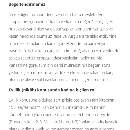
değerlendirmemiz
İncelediğim tüm din dersi ve imam hatip meslek ders
kitaplarının içerisinde “ kadın ve kadının değeri” ile ilgili şeri
hukuka dayandırılan ya da atıf yapılan konuların varlığına ve
kadın hakkında olumsuz ifade ve vurgulara tanıklık ettik. Yine,
tüm ders kitaplarının kadın görsellerinde türbanlı veya
başörtülü, hatta kara çarşaflı kadın fotoğraflarına yer verilerek
açıkça tesettür propagandası yapıldığını belirtmeliyiz.
Kanaatime göre, tüm din dersi müfredatının baştan sona
yetkin kişilerce tekrar ve ivedilikle ele alınması, kadına karşı
olumsuz algı ve yaklaşımların düzeltilmesi gerekmektedir.
Evlilik (nikâh) konusunda kadına biçilen rol
Evlilik konusuna oldukça sert girişle başlayan Fıkıh kitabının
156. sayfasında “Nikâh benim sünnetimdir. Kim benim
sünnetimden yüz çevirirse (evlenmezse) benden değildir
(Buhari, Nikah, 2-3; Müslim, Nikah, 1-3)” anlamlı hadis kaynak
olarak verilmiş. Halbuki peygamber zamanına göre evlenme