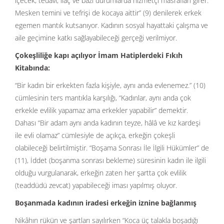
içecek, tedavi, ilaç ve bazı durumlarda hizmetçi masrafları girer.
Mesken temini ve tefrişi de kocaya aittir” (9) denilerek erkek
egemen mantık kutsanıyor. Kadının sosyal hayattaki çalışma ve
aile geçimine katkı sağlayabileceği gerçeği verilmiyor.
Çokeşliliğe kapı açılıyor İmam Hatiplerdeki Fıkıh
Kitabında:
“Bir kadın bir erkekten fazla kişiyle, aynı anda evlenemez.” (10)
cümlesinin ters mantıkla karşılığı, “Kadınlar, aynı anda çok
erkekle evlilik yapamaz ama erkekler yapabilir” demektir.
Dahası “Bir adam aynı anda kadının teyze, hâlâ ve kız kardeşi
ile evli olamaz” cümlesiyle de açıkça, erkeğin çokeşli
olabileceği belirtilmiştir. “Boşama Sonrası İle İlgili Hükümler” de
(11), İddet (boşanma sonrası bekleme) süresinin kadın ile ilgili
olduğu vurgulanarak, erkeğin zaten her şartta çok evlilik
(teaddüdü zevcat) yapabileceği iması yapılmış oluyor.
Boşanmada kadının iradesi erkeğin iznine bağlanmış
Nikâhın rükün ve şartları sayılırken “Koca üç talakla boşadığı