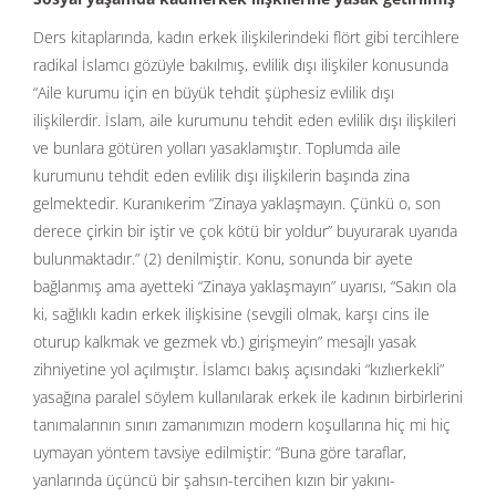
Ders kitaplarında, kadın erkek ilişkilerindeki flört gibi tercihlere
radikal İslamcı gözüyle bakılmış, evlilik dışı ilişkiler konusunda
“Aile kurumu için en büyük tehdit şüphesiz evlilik dışı
ilişkilerdir. İslam, aile kurumunu tehdit eden evlilik dışı ilişkileri
ve bunlara götüren yolları yasaklamıştır. Toplumda aile
kurumunu tehdit eden evlilik dışı ilişkilerin başında zina
gelmektedir. Kuranıkerim “Zinaya yaklaşmayın. Çünkü o, son
derece çirkin bir iştir ve çok kötü bir yoldur” buyurarak uyarıda
bulunmaktadır.” (2) denilmiştir. Konu, sonunda bir ayete
bağlanmış ama ayetteki “Zinaya yaklaşmayın” uyarısı, “Sakın ola
ki, sağlıklı kadın erkek ilişkisine (sevgili olmak, karşı cins ile
oturup kalkmak ve gezmek vb.) girişmeyin” mesajlı yasak
zihniyetine yol açılmıştır. İslamcı bakış açısındaki “kızlıerkekli”
yasağına paralel söylem kullanılarak erkek ile kadının birbirlerini
tanımalarının sınırı zamanımızın modern koşullarına hiç mi hiç
uymayan yöntem tavsiye edilmiştir: “Buna göre taraflar,
yanlarında üçüncü bir şahsın-tercihen kızın bir yakını-