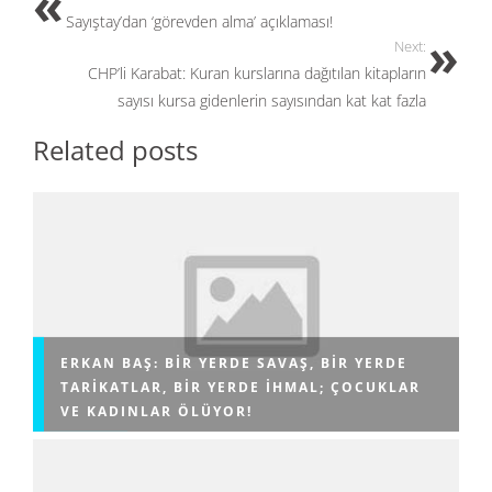
o
n
Sayıştay’dan ‘görevden alma’ açıklaması!
k
Next:
CHP’li Karabat: Kuran kurslarına dağıtılan kitapların
sayısı kursa gidenlerin sayısından kat kat fazla
Related posts
ERKAN BAŞ: BIR YERDE SAVAŞ, BIR YERDE
TARIKATLAR, BIR YERDE IHMAL; ÇOCUKLAR
VE KADINLAR ÖLÜYOR!