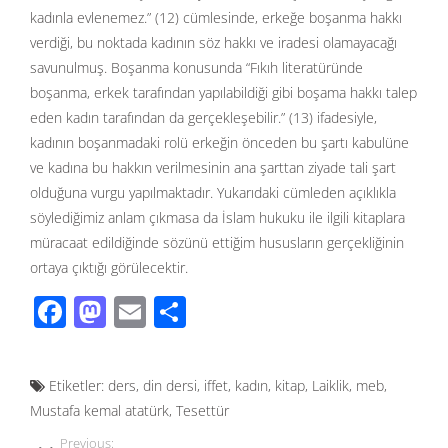
kadınla evlenemez.” (12) cümlesinde, erkeğe boşanma hakkı
verdiği, bu noktada kadının söz hakkı ve iradesi olamayacağı
savunulmuş. Boşanma konusunda “Fıkıh literatüründe
boşanma, erkek tarafından yapılabildiği gibi boşama hakkı talep
eden kadın tarafından da gerçekleşebilir.” (13) ifadesiyle,
kadının boşanmadaki rolü erkeğin önceden bu şartı kabulüne
ve kadına bu hakkın verilmesinin ana şarttan ziyade tali şart
olduğuna vurgu yapılmaktadır. Yukarıdaki cümleden açıklıkla
söylediğimiz anlam çıkmasa da İslam hukuku ile ilgili kitaplara
müracaat edildiğinde sözünü ettiğim hususların gerçekliğinin
ortaya çıktığı görülecektir.
F
M
E
S
ac
as
m
h
e
to
ail
ar
Etiketler:
ders
,
din dersi
,
iffet
,
kadın
,
kitap
,
Laiklik
,
meb
,
b
d
e
Mustafa kemal atatürk
,
Tesettür
o
o
Previous: