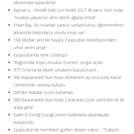
ekonomiye kazandırıldı
Kaynarca – Pendik hattı için hedef 2027 ilk yarısı. Nuri Aslan:
”Anadolu yakası’nın altını demir ağlarla ördük”
Erkan Baş: Bu insanları çaresiz sanıyorsunuz, öğretmenlerin
arkasında milyonlarca onurlu insan var!
198 Kilodan yeni bir hayata: Eyüpsultan Belediyesi’nden
umut veren proje
Eyüpsultan’da renk cümbüşü
“Bağımsızlık Köyü Umudun Eserleri” sergisi açıldı
İETT Sinema ve Mizah ustalarını buluşturuyor…
İBB Başkanvekili Nuri Aslan Muharrem ayı orucunda Kartal
Cemevi’nde canlarla buluştu
İBB’den Babalar Günü Kutlaması
İBB Başkanvekili Nuri Aslan Çatalca’da Çiçek üreticileri ile bir
araya geldi
Kadın El Emeği Durağı üreten kadınlarla vatandaşları
buluşturdu
Eyüpsultan’da memleket günleri devam ediyor… ”Trabzon