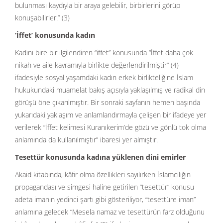
bulunması kaydıyla bir araya gelebilir, birbirlerini görüp
konuşabilirler.” (3)
‘İffet’ konusunda kadın
Kadını bire bir ilgilendiren “iffet” konusunda “İffet daha çok
nikah ve aile kavramıyla birlikte değerlendirilmiştir” (4)
ifadesiyle sosyal yaşamdaki kadın erkek birlikteliğine İslam
hukukundaki muamelat bakış açısıyla yaklaşılmış ve radikal din
görüşü öne çıkarılmıştır. Bir sonraki sayfanın hemen başında
yukarıdaki yaklaşım ve anlamlandırmayla çelişen bir ifadeye yer
verilerek “İffet kelimesi Kuranıkerim’de gözü ve gönlü tok olma
anlamında da kullanılmıştır” ibaresi yer almıştır.
Tesettür konusunda kadına yüklenen dini emirler
Akaid kitabında, kâfir olma özellikleri sayılırken İslamcılığın
propagandası ve simgesi haline getirilen “tesettür” konusu
adeta imanın yedinci şartı gibi gösteriliyor, “tesettüre iman”
anlamına gelecek “Mesela namaz ve tesettürün farz olduğunu