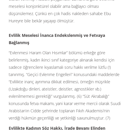
meselesi konjonktürel olabilir ama bağlayıcı olması
düşünülemez. Çünkü en çok hadis nakleden sahabe Ebu
Hureyre bile bekâr yaşayıp ölmüştür.
Evlilik Meselesi İnanca Endekslenmiş ve Fetvaya
Bağlanmış
“Evlenmesi Haram Olan Hısımlar” bölümü erkeğe göre
belirlenmiş, kadın ikinci sınıf kategoriye alınarak kendisi için
sadece öğrencilere kıyaslamalı soru hakkı verilme lütfu (!)
tanınmış. “Geçici Evlenme Engelleri” konusundaki maddelerde
“Evlilikte inanç ayrımına dikkat edilmesi, örneğin müşrikle
(Uzakdoğu dinleri, ateistler, deistler, agnostikler vb.)
evlenilmemesi gerektiği” vurgulanmış. (6) “Süt Akrabalığı”
konusunda fetva makamı, yani karar verme mercii olarak Suudi
Arabistan’ın Cidde şehrinde toplanan Fıkıh Akademisi’nin
verdiği hükmün geçerliliği ve yetkinliği savunulmuştur. (7)
Evlilikte Kadının Söz Hakkı, İrade Beyanı Elinden