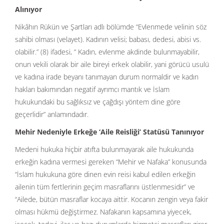
Alınıyor
Nikâhın Rükün ve Şartları adlı bölümde “Evlenmede velinin söz
sahibi olması (velayet). Kadının velisi; babası, dedesi, abisi vs.
olabilir.” (8) ifadesi, “ Kadın, evlenme akdinde bulunmayabilir,
onun vekili olarak bir aile bireyi erkek olabilir, yani görücü usulü
ve kadına irade beyanı tanımayan durum normaldir ve kadın
hakları bakımından negatif ayrımcı mantık ve İslam
hukukundaki bu sağlıksız ve çağdışı yöntem dine göre
geçerlidir” anlamındadır.
Mehir Nedeniyle Erkeğe ‘Aile Reisliği’ Statüsü Tanınıyor
Medeni hukuka hiçbir atıfta bulunmayarak aile hukukunda
erkeğin kadına vermesi gereken “Mehir ve Nafaka” konusunda
“İslam hukukuna göre dinen evin reisi kabul edilen erkeğin
ailenin tüm fertlerinin geçim masraflarını üstlenmesidir” ve
“Ailede, bütün masraflar kocaya aittir. Kocanın zengin veya fakir
olması hükmü değiştirmez. Nafakanın kapsamına yiyecek,