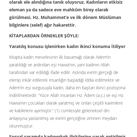
olarak ele alındığına tanık oluyoruz. Kadınların etkisiz
eleman ya da sadece eve mahkûm birey olarak
görülmesi, Hz. Muhammet’e ve ilk dönem Müslüman
bilginlere (selef) ağır hakarettir.
KİTAPLARDAN ÖRNEKLER ŞÖYLE:
Yaratılış konusu işlenirken kadın ikinci konuma İtiliyor
Kitapta kadın meselesinin ilk basamağı olarak Adem’in
yaratıldığı ve ardından eşi Havva’nın, yani kadının Allah
tarafından var edildiği ifade edilir. Aslında evrim gerçeği de
elenip inkâr edilerek insanlığın başladığı iddia edilmekte ve
Adem’in eşi vurgusuyla kadın, daha en baştan ikinci pozisyona
indirilmektedir. “Yüce Allah insanları Hz. Âdem (a.s.) ve eşi Hz.
Havva’nın çocukları olarak yaratmış ve onları çeşitli kavimlere
ve kabilelere ayırmıştır.” (1) cümlesiyle geleneksel din
anlayışına yaslanılmış ve evrim gerçeğine zımnen meydan
okunmuştur.
Sosyal yaşamda kadınerkek ilişkilerine yasak getirilmiş