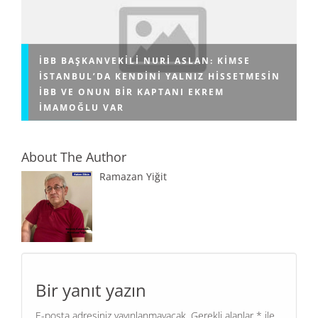
İBB BAŞKANVEKILI NURI ASLAN: KIMSE
İSTANBUL’DA KENDINI YALNIZ HISSETMESIN
İBB VE ONUN BIR KAPTANI EKREM
İMAMOĞLU VAR
About The Author
Ramazan Yiğit
Bir yanıt yazın
E-posta adresiniz yayınlanmayacak.
Gerekli alanlar
*
ile