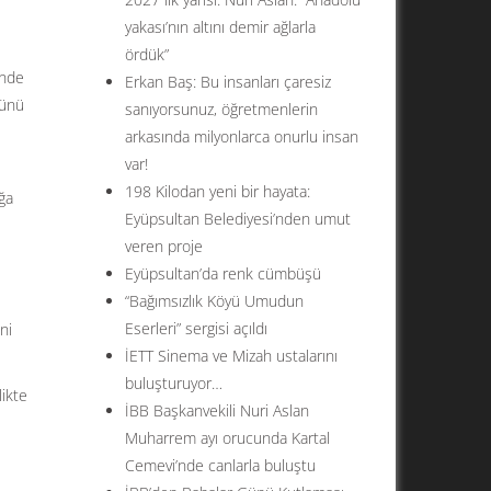
yakası’nın altını demir ağlarla
ördük”
’nde
Erkan Baş: Bu insanları çaresiz
günü
sanıyorsunuz, öğretmenlerin
arkasında milyonlarca onurlu insan
var!
198 Kilodan yeni bir hayata:
ğa
Eyüpsultan Belediyesi’nden umut
veren proje
Eyüpsultan’da renk cümbüşü
“Bağımsızlık Köyü Umudun
Eserleri” sergisi açıldı
ni
İETT Sinema ve Mizah ustalarını
buluşturuyor…
likte
İBB Başkanvekili Nuri Aslan
Muharrem ayı orucunda Kartal
Cemevi’nde canlarla buluştu