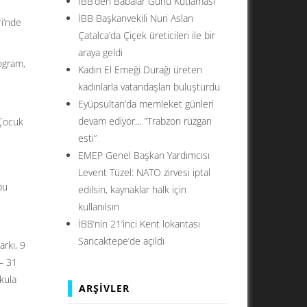
İBB’den Babalar Günü Kutlaması
İBB Başkanvekili Nuri Aslan
ri’nde
Çatalca’da Çiçek üreticileri ile bir
araya geldi
ogram,
Kadın El Emeği Durağı üreten
kadınlarla vatandaşları buluşturdu
Eyüpsultan’da memleket günleri
devam ediyor… ”Trabzon rüzgarı
 Çocuk
esti”
EMEP Genel Başkan Yardımcısı
Levent Tüzel: NATO zirvesi iptal
bu
edilsin, kaynaklar halk için
kullanılsın
İBB’nin 21’inci Kent lokantası
Sancaktepe’de açıldı
rkı, 9
 – 31
kula
ARŞIVLER