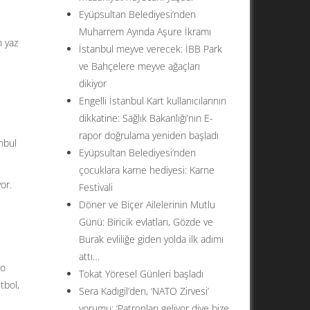
Eyüpsultan Belediyesi’nden
Muharrem Ayında Aşure İkramı
n yaz
İstanbul meyve verecek: İBB Park
ve Bahçelere meyve ağaçları
dikiyor
Engelli İstanbul Kart kullanıcılarının
dikkatine: Sağlık Bakanlığı’nın E-
rapor doğrulama yeniden başladı
nbul
Eyüpsultan Belediyesi’nden
çocuklara karne hediyesi: Karne
or.
Festivali
Döner ve Biçer Ailelerinin Mutlu
Günü: Biricik evlatları, Gözde ve
Burak evliliğe giden yolda ilk adımı
attı…
ro
Tokat Yöresel Günleri başladı
tbol,
Sera Kadıgil’den, ‘NATO Zirvesi’
yorumu: ‘Patronları geliyor diye bize