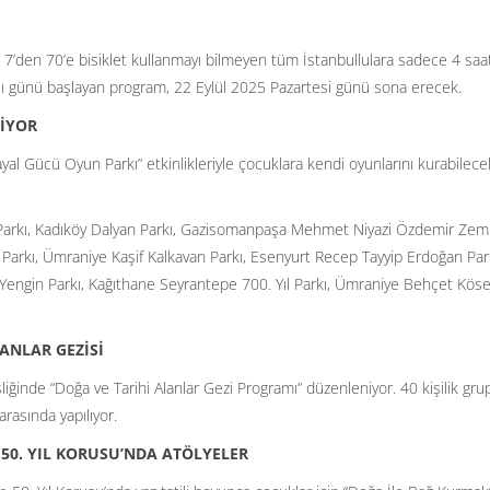
 7’den 70’e bisiklet kullanmayı bilmeyen tüm İstanbullulara sadece 4 saatl
alı günü başlayan program, 22 Eylül 2025 Pazartesi günü sona erecek.
İYOR
yal Gücü Oyun Parkı” etkinlikleriyle çocuklara kendi oyunlarını kurabilecek
Parkı, Kadıköy Dalyan Parkı, Gazisomanpaşa Mehmet Niyazi Özdemir Zem
Parkı, Ümraniye Kaşif Kalkavan Parkı, Esenyurt Recep Tayyip Erdoğan Park
f Yengin Parkı, Kağıthane Seyrantepe 700. Yıl Parkı, Ümraniye Behçet Kös
LANLAR GEZİSİ
iğinde “Doğa ve Tarihi Alanlar Gezi Programı” düzenleniyor. 40 kişilik gru
arasında yapılıyor.
 50. YIL KORUSU’NDA ATÖLYELER