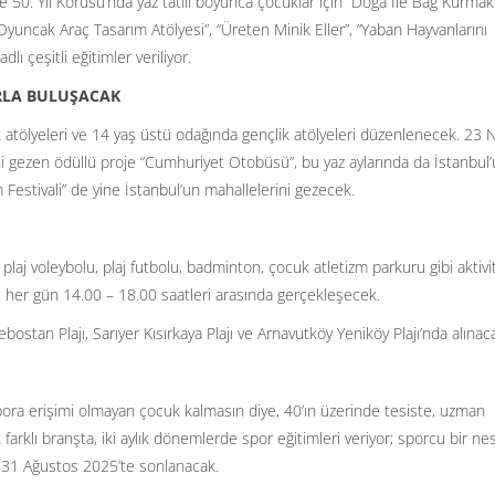
 50. Yıl Korusu’nda yaz tatili boyunca çocuklar için “Doğa İle Bağ Kurmak”
ği Oyuncak Araç Tasarım Atölyesi”, “Üreten Minik Eller”, “Yaban Hayvanlarını
lı çeşitli eğitimler veriliyor.
RLA BULUŞACAK
 atölyeleri ve 14 yaş üstü odağında gençlik atölyeleri düzenlenecek. 23 
ni gezen ödüllü proje “Cumhuriyet Otobüsü”, bu yaz aylarında da İstanbul
m Festivali” de yine İstanbul’un mahallelerini gezecek.
 plaj voleybolu, plaj futbolu, badminton, çocuk atletizm parkuru gibi aktivi
riç her gün 14.00 – 18.00 saatleri arasında gerçekleşecek.
bostan Plajı, Sarıyer Kısırkaya Plajı ve Arnavutköy Yeniköy Plajı’nda alınac
spora erişimi olmayan çocuk kalmasın diye, 40’ın üzerinde tesiste, uzman
farklı branşta, iki aylık dönemlerde spor eğitimleri veriyor; sporcu bir nes
, 31 Ağustos 2025’te sonlanacak.