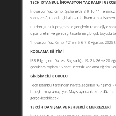
TECH ISTANBUL İNOVASYON YAZ KAMPI GERÇE
İnovasyon Yaz Kampı, Şişhane’de 8-9-10-11 Temmuz 2025
yapay zekâ, robotik gibi alanlarda ilham almak isteyen 
Bu dört günlük program ile gençlerin teknolojiyle yaratı
dijital üretim ve geleceği tasarlama gibi çok boyutlu b
“İnovasyon Yaz Kampı #2” ise 5-6-7-8 Ağustos 2025 tar
KODLAMA EĞİTİMİ
İBB Bilgi İşlem Dairesi Başkanlığı, 19, 21, 26 ve 28 A
çocuklara toplam 16 saat ücretsiz kodlama eğitimi vere
GİRİŞİMCİLİK OKULU
Tech Istanbul tarafından hayata geçirilen “Girişimcilik
buluşturmayı amaçlıyor. Mayıs ayında iki kere düzenl
gerçekleştirilecek.
TERCİH DANIŞMA VE REHBERLİK MERKEZLERİ