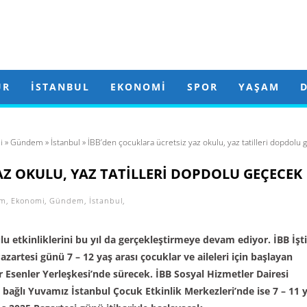
ÜR
İSTANBUL
EKONOMI
SPOR
YAŞAM
i
»
Gündem
»
İstanbul
» İBB’den çocuklara ücretsiz yaz okulu, yaz tatilleri dopdolu
AZ OKULU, YAZ TATILLERI DOPDOLU GEÇECEK
im
,
Ekonomi
,
Gündem
,
İstanbul
,
lu etkinliklerini bu yıl da gerçekleştirmeye devam ediyor. İBB İşti
zartesi günü 7 – 12 yaş arası çocuklar ve aileleri için başlayan
Esenler Yerleşkesi’nde sürecek. İBB Sosyal Hizmetler Dairesi
ağlı Yuvamız İstanbul Çocuk Etkinlik Merkezleri’nde ise 7 – 11 