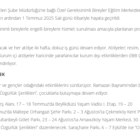
tleri Şube Müdürlüğü’ne bağlı Özel Gereksinimli Bireyler Eğitim Merkezle
n ardından 1 Temmuz 2025 Salı günü itibariyle hayata geçirildi.
mli bireylerle engelli bireylere hizmet sunulması amacıyla planlanan pr
lacak ve her atölye iki hafta, dokuz iş günü devam ediyor. Atölyeler; resim,
Kurum içi atölyeler haricinde yararlanıcılar kurum dışı etkinliklerden (İBB
dırılıyor.
EK
ar ve gençler odağındaki etkinliklerini sürdürüyor. Ramazan Bayramı’ndan 
zgürlük Şenlikleri”, çocuklarla buluşmaya devam ediyor.
ş Alanı, 17 – 18 Temmuz’da Beylikdüzü Yaşam Vadisi I. Etap, 19 – 20
z’da Maltepe Orhangazi Şehir Parkı, 2 – 3 Ağustos’ta Çekmeköy Kent Pa
Sultanbeyli Gölet Parkı, 23 – 24 Ağustos’ta Arnavutköy Yaşam Merkezi, 30
Özgürlük Şenlikleri” düzenlenecek. Saraçhane Parkı, 6 – 7 Eylül’de ise “O