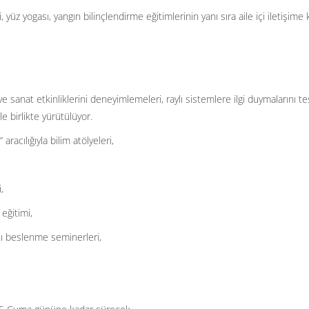
 yüz yogası, yangın bilinçlendirme eğitimlerinin yanı sıra aile içi iletişime 
e sanat etkinliklerini deneyimlemeleri, raylı sistemlere ilgi duymalarını te
le birlikte yürütülüyor.
acılığıyla bilim atölyeleri,
,
eğitimi,
klı beslenme seminerleri,