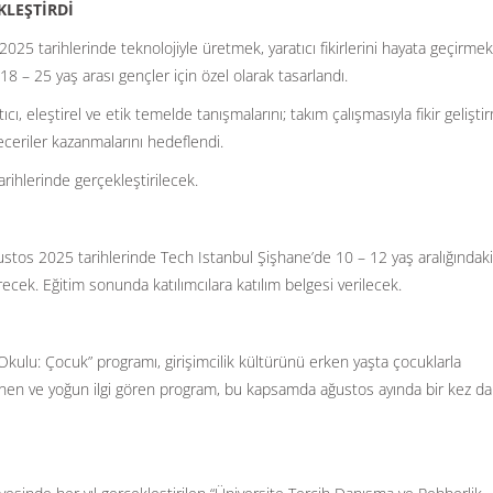
KLEŞTİRDİ
 tarihlerinde teknolojiyle üretmek, yaratıcı fikirlerini hayata geçirmek
18 – 25 yaş arası gençler için özel olarak tasarlandı.
cı, eleştirel ve etik temelde tanışmalarını; takım çalışmasıyla fikir gelişti
eceriler kazanmalarını hedeflendi.
ihlerinde gerçekleştirilecek.
ğustos 2025 tarihlerinde Tech Istanbul Şişhane’de 10 – 12 yaş aralığındaki
cek. Eğitim sonunda katılımcılara katılım belgesi verilecek.
 Okulu: Çocuk” programı, girişimcilik kültürünü erken yaşta çocuklarla
enen ve yoğun ilgi gören program, bu kapsamda ağustos ayında bir kez d