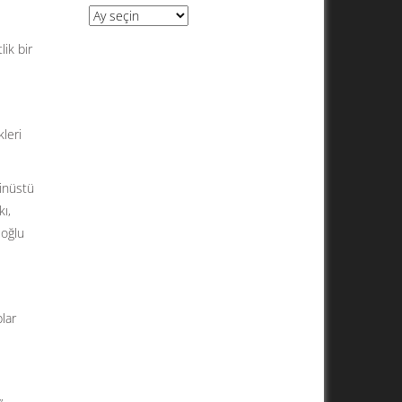
Arşivler
ik bir
leri
inüstü
ı,
eoğlu
plar