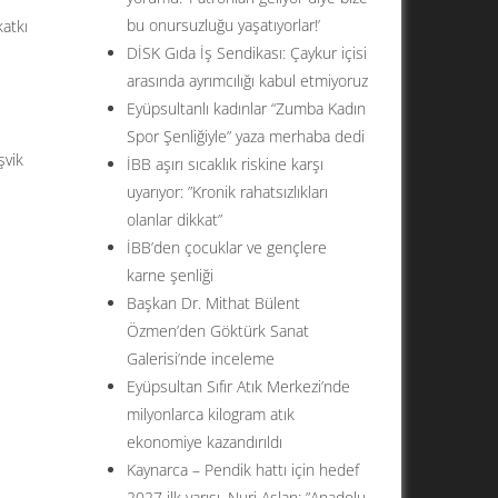
bu onursuzluğu yaşatıyorlar!’
katkı
DİSK Gıda İş Sendikası: Çaykur içisi
arasında ayrımcılığı kabul etmiyoruz
Eyüpsultanlı kadınlar “Zumba Kadın
Spor Şenliğiyle” yaza merhaba dedi
şvik
İBB aşırı sıcaklık riskine karşı
uyarıyor: ”Kronik rahatsızlıkları
olanlar dikkat”
İBB’den çocuklar ve gençlere
karne şenliği
Başkan Dr. Mithat Bülent
Özmen’den Göktürk Sanat
Galerisi’nde inceleme
Eyüpsultan Sıfır Atık Merkezi’nde
milyonlarca kilogram atık
ekonomiye kazandırıldı
Kaynarca – Pendik hattı için hedef
2027 ilk yarısı. Nuri Aslan: ”Anadolu