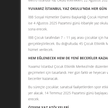
Metro İstanbul Yaz Okulu etkinlikleri, 22 Ağustos 2
YUVAMIZ İSTANBUL YAZ OKULU’NDA HER GÜN F
İBB Sosyal Hizmetler Dairesi Başkanlığı Çocuk Hizmet
ise 4 Ağustos 2025 Pazartesi günü itibariyle yaz okul
sona erecek.
İBB Çocuk tarafından 7 – 11 yaş arası çocuklar için haz
gerçekleştirilecek. Bu doğrultuda; 45 Çocuk Etkinlik 
hizmet verilecek.
HEM EĞLENECEK HEM DE YENİ BECERİLER KAZ
Yuvamız İstanbul Çocuk Etkinlik Merkezi’nde düzenlenece
geçirmeleri için tasarlandı. Her gün farklı ve heyecan
beceriler kazanacak.
Bu süreçte çocuklar; sanatsal faaliyetlerden spor etkinl
yer alacak. 14 Temmuz 2025 Pazartesi günü başlaya
erecek.
ÖZGEM YAZ ATÖLYELERİ