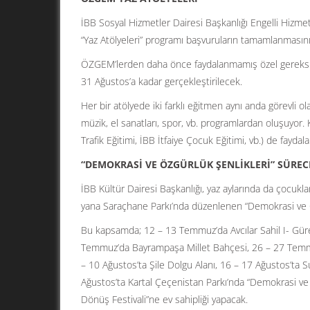
İBB Sosyal Hizmetler Dairesi Başkanlığı Engelli Hizme
“Yaz Atölyeleri” programı başvuruların tamamlanmasını
ÖZGEM’lerden daha önce faydalanmamış özel gereksini
31 Ağustos’a kadar gerçekleştirilecek.
Her bir atölyede iki farklı eğitmen aynı anda görevli o
müzik, el sanatları, spor, vb. programlardan oluşuyor. 
Trafik Eğitimi, İBB İtfaiye Çocuk Eğitimi, vb.) de faydalan
“DEMOKRASİ VE ÖZGÜRLÜK ŞENLİKLERİ” SÜREC
İBB Kültür Dairesi Başkanlığı, yaz aylarında da çocukl
yana Saraçhane Parkı’nda düzenlenen “Demokrasi ve Ö
Bu kapsamda; 12 – 13 Temmuz’da Avcılar Sahil I- Güre
Temmuz’da Bayrampaşa Millet Bahçesi, 26 – 27 Temmu
– 10 Ağustos’ta Şile Dolgu Alanı, 16 – 17 Ağustos’ta 
Ağustos’ta Kartal Çeçenistan Parkı’nda “Demokrasi ve 
Dönüş Festivali”ne ev sahipliği yapacak.