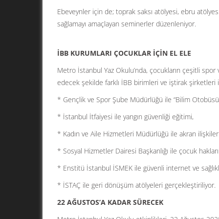
Ebeveynler için de; toprak saksı atölyesi, ebru atölyesi,
sağlamayı amaçlayan seminerler düzenleniyor.
İBB KURUMLARI ÇOCUKLAR İÇİN EL ELE
Metro İstanbul Yaz Okulu’nda, çocukların çeşitli spor v
edecek şekilde farklı İBB birimleri ve iştirak şirketleri i
* Gençlik ve Spor Şube Müdürlüğü ile “Bilim Otobüsü” ar
* İstanbul İtfaiyesi ile yangın güvenliği eğitimi,
* Kadın ve Aile Hizmetleri Müdürlüğü ile akran ilişkileri
* Sosyal Hizmetler Dairesi Başkanlığı ile çocuk hakları 
* Enstitü İstanbul İSMEK ile güvenli internet ve sağlı
* İSTAÇ ile geri dönüşüm atölyeleri gerçekleştiriliyor.
22 AĞUSTOS’A KADAR SÜRECEK