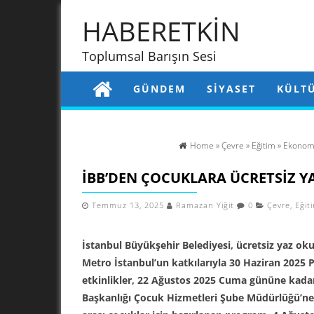
HABERETKİN
Toplumsal Barışın Sesi
GÜNDEM
SIYASET
KÜLT
Home
»
Çevre
»
Eğitim
»
Ekonom
İBB’DEN ÇOCUKLARA ÜCRETSIZ Y
Temmuz 13, 2025
Ramazan Yiğit
0
Çevre
,
Eğit
İstanbul Büyükşehir Belediyesi, ücretsiz yaz oku
Metro İstanbul’un katkılarıyla 30 Haziran 2025 Pa
etkinlikler, 22 Ağustos 2025 Cuma gününe kadar 
Başkanlığı Çocuk Hizmetleri Şube Müdürlüğü’ne b