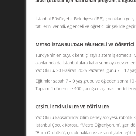
arası çocuklar için hazırlanan program, 4 Ağusto
İstanbul Büyükşehir Belediyesi (İBB), çocukların gelişi
tatillerini verimli, eğlenceli ve öğretici bir şekilde geç
METRO İSTANBUL’DAN EĞLENCELİ VE ÖĞRETİCİ
Türkiye’nin en büyük kent içi raylı sistem işletmecisi 
alanlarında da İstanbullulara katkı sunmaya devam ed
Yaz Okulu, 30 Haziran 2025 Pazartesi günü 7 – 12 yaş a
Eğitimler sabah 7 – 9 yaş grubu ve öğleden sonra 10 – 
Toplam 4 dönem ile 400 çocuğa ulaşılması hedefleniy
ÇEŞİTLİ ETKİNLİKLER VE EĞİTİMLER
Yaz Okulu kapsamında; bilim deney atölyesi, robotik kod
İstanbul Çocuk Korosu, “Metro Öğreniyorum”, geri dön
“Bilim Otobüsü”, çocuk hakları ve akran ilişkileri eğitiml