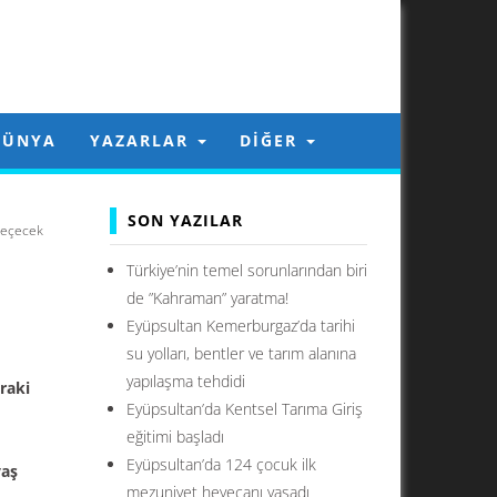
DÜNYA
YAZARLAR
DIĞER
SON YAZILAR
 geçecek
Türkiye’nin temel sorunlarından biri
de ”Kahraman” yaratma!
Eyüpsultan Kemerburgaz’da tarihi
su yolları, bentler ve tarım alanına
yapılaşma tehdidi
raki
Eyüpsultan’da Kentsel Tarıma Giriş
eğitimi başladı
Eyüpsultan’da 124 çocuk ilk
yaş
mezuniyet heyecanı yaşadı