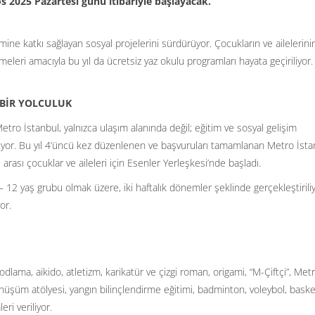
s 2025 Pazartesi günü itibariyle başlayacak.
mine katkı sağlayan sosyal projelerini sürdürüyor. Çocukların ve ailelerini
irmeleri amacıyla bu yıl da ücretsiz yaz okulu programları hayata geçiriliyor.
 BİR YOLCULUK
Metro İstanbul, yalnızca ulaşım alanında değil; eğitim ve sosyal gelişim
iyor. Bu yıl 4’üncü kez düzenlenen ve başvuruları tamamlanan Metro İsta
rası çocuklar ve aileleri için Esenler Yerleşkesi’nde başladı.
12 yaş grubu olmak üzere, iki haftalık dönemler şeklinde gerçekleştiriliy
or.
lama, aikido, atletizm, karikatür ve çizgi roman, origami, “M-Çiftçi”, Met
üşüm atölyesi, yangın bilinçlendirme eğitimi, badminton, voleybol, baske
eri veriliyor.