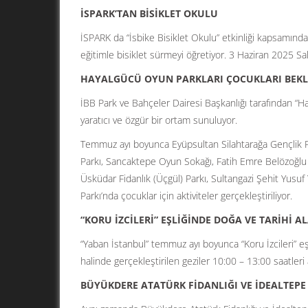
İSPARK’TAN BİSİKLET OKULU
İSPARK da “İsbike Bisiklet Okulu” etkinliği kapsamında
eğitimle bisiklet sürmeyi öğretiyor. 3 Haziran 2025 S
HAYALGÜCÜ OYUN PARKLARI ÇOCUKLARI BEKL
İBB Park ve Bahçeler Dairesi Başkanlığı tarafından “Ha
yaratıcı ve özgür bir ortam sunuluyor.
Temmuz ayı boyunca Eyüpsultan Silahtarağa Gençlik 
Parkı, Sancaktepe Oyun Sokağı, Fatih Emre Belözoğlu 
Üsküdar Fidanlık (Üçgül) Parkı, Sultangazi Şehit Yusu
Parkı’nda çocuklar için aktiviteler gerçekleştiriliyor.
“KORU İZCİLERİ” EŞLİĞİNDE DOĞA VE TARİHİ A
“Yaban İstanbul” temmuz ayı boyunca “Koru İzcileri” eşl
halinde gerçekleştirilen geziler 10:00 – 13:00 saatleri 
BÜYÜKDERE ATATÜRK FİDANLIĞI VE İDEALTEPE