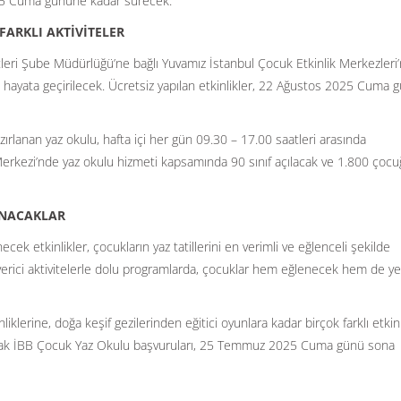
025 Cuma gününe kadar sürecek.
ARKLI AKTİVİTELER
leri Şube Müdürlüğü’ne bağlı Yuvamız İstanbul Çocuk Etkinlik Merkezleri
u hayata geçirilecek. Ücretsiz yapılan etkinlikler, 22 Ağustos 2025 Cuma 
ırlanan yaz okulu, hafta içi her gün 09.30 – 17.00 saatleri arasında
Merkezi’nde yaz okulu hizmeti kapsamında 90 sınıf açılacak ve 1.800 çocu
ANACAKLAR
k etkinlikler, çocukların yaz tatillerini en verimli ve eğlenceli şekilde
 verici aktivitelerle dolu programlarda, çocuklar hem eğlenecek hem de ye
iklerine, doğa keşif gezilerinden eğitici oyunlara kadar birçok farklı etkin
cak İBB Çocuk Yaz Okulu başvuruları, 25 Temmuz 2025 Cuma günü sona