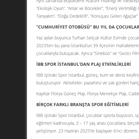
Aynı zamanda Büyükdere Atatürk Fidanlığı ve İdealtepe
“Ekolojik Oyun”, “Arılar ve Böcekler”, “Enerji Verimlili
Tanıyalım”, “Doğa Dedektifi”, “Konuşası Gelen Ağaçlar” ad
“CUMHURİYET OTOBÜSÜ” BU YIL DA ÇOCUKLA
Yaz ayları boyunca Turhan Selçuk Kültür Evi’nde çocuk
2023’ten bu yana İstanbul’un 39 ilçesinin mahalleleri
çocuklarıyla buluşacak. Ayrıca “Sinebüs” ve “Gezici Fil
İBB SPOR İSTANBUL’DAN PLAJ ETKİNLİKLERİ
İBB iştiraki Spor İstanbul, güneş, kum ve deniz keyfini
buluşturuyor. Aktiviteler, pazartesi ve salı günleri ha
Kayıtlar Florya Güneş Plajı, Florya Menekşe Plajı, Cadde
BİRÇOK FARKLI BRANŞTA SPOR EĞİTİMLERİ
İBB iştiraki Spor İstanbul, çocuklar sporla büyüsün, 
eğitmen kadrosuyla, 3 – 17 yaş arası çocuklara, birçok 
yetiştiriyor. 23 Haziran 2025’te başlayan 6’ncı dönem