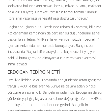
iddialarda bulunanların mayası bozuk, mizacı bulanık, maksadı
belalıdır. Milliyetçi Hareket Partisi’nin temel tercihi Cumhur
İttifakı’nın yaşaması ve yaşatılması doğrultusundadır.”
Seçim sonuçlarının AKP içerisinde rahatsızlık yarattığı biliniyor.
Kızılcahamam kampından da partililer bu düşüncelerini genel
başkanlarını iletim, MHP ile ilişkiyi yeniden gözden geçirelim”
uyarıları Ankara’da her noktada konuşuluyor. Bahçeli, bu
itirazlara da “Başka ittifak arayışlarına kuşkusuz ihtiyaç yoktur.
Kaldı ki buna gerek de olmayacaktır” diyerek yanıt vermeyi
ihmal etmedi.
ERDOĞAN TEDİRGİN ETTİ
Özellikle iktidar ile ABD arasında son günlerde artan görüşme
trafiği, S-400 ile başlayan ve Suriye ile devam eden bir dizi
görüşme anlaşılan o ki Bahçeli’nin radarında. Erdoğan’ın da son
günlerde yaptığı çıkışlar, olası kabine değişikliği sözleri MHP’de
“ne oluyor” sorusunu beraberinde getirdi. Bahçeli’nin
hareketlenmesinin arkasında partisinde artan soru işaretleri