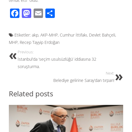
tehdit etti” oldu.
F
M
E
S
ac
as
m
h
e
to
ail
ar
Etiketler:
akp
,
AKP-MHP
,
Cumhur İttifakı
,
Devlet Bahçeli
,
b
d
e
MHP
,
Recep Tayyip Erdoğan
o
o
Previous:
o
n
İstanbul’da ‘seçim usulsüzlüğü’ iddiasına 32
k
soruşturma.
Next:
Belediye gelirine Saray’dan tırpan!
Related posts