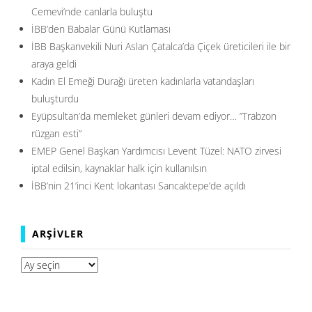
Cemevi’nde canlarla buluştu
İBB’den Babalar Günü Kutlaması
İBB Başkanvekili Nuri Aslan Çatalca’da Çiçek üreticileri ile bir
araya geldi
Kadın El Emeği Durağı üreten kadınlarla vatandaşları
buluşturdu
Eyüpsultan’da memleket günleri devam ediyor… ”Trabzon
rüzgarı esti”
EMEP Genel Başkan Yardımcısı Levent Tüzel: NATO zirvesi
iptal edilsin, kaynaklar halk için kullanılsın
İBB’nin 21’inci Kent lokantası Sancaktepe’de açıldı
ARŞIVLER
Arşivler