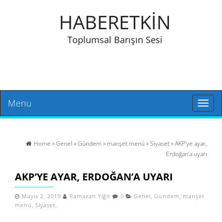
HABERETKİN
Toplumsal Barışın Sesi
Menu
Toggl
naviga
Home
»
Genel
»
Gündem
»
manşet menü
»
Siyaset
» AKP’ye ayar,
Erdoğan’a uyarı
AKP’YE AYAR, ERDOĞAN’A UYARI
Mayıs 2, 2019
Ramazan Yiğit
0
Genel
,
Gündem
,
manşet
menü
,
Siyaset
,