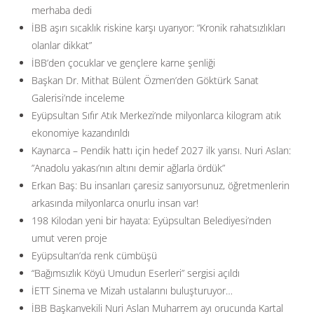
merhaba dedi
İBB aşırı sıcaklık riskine karşı uyarıyor: ”Kronik rahatsızlıkları
olanlar dikkat”
İBB’den çocuklar ve gençlere karne şenliği
Başkan Dr. Mithat Bülent Özmen’den Göktürk Sanat
Galerisi’nde inceleme
Eyüpsultan Sıfır Atık Merkezi’nde milyonlarca kilogram atık
ekonomiye kazandırıldı
Kaynarca – Pendik hattı için hedef 2027 ilk yarısı. Nuri Aslan:
”Anadolu yakası’nın altını demir ağlarla ördük”
Erkan Baş: Bu insanları çaresiz sanıyorsunuz, öğretmenlerin
arkasında milyonlarca onurlu insan var!
198 Kilodan yeni bir hayata: Eyüpsultan Belediyesi’nden
umut veren proje
Eyüpsultan’da renk cümbüşü
“Bağımsızlık Köyü Umudun Eserleri” sergisi açıldı
İETT Sinema ve Mizah ustalarını buluşturuyor…
İBB Başkanvekili Nuri Aslan Muharrem ayı orucunda Kartal