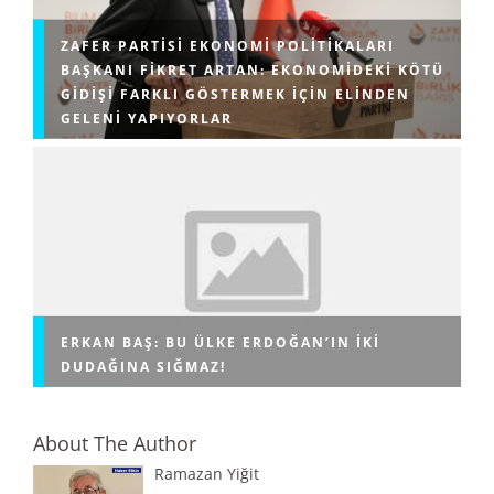
ZAFER PARTISI EKONOMI POLITIKALARI
BAŞKANI FIKRET ARTAN: EKONOMIDEKI KÖTÜ
GIDIŞI FARKLI GÖSTERMEK IÇIN ELINDEN
GELENI YAPIYORLAR
ERKAN BAŞ: BU ÜLKE ERDOĞAN’IN IKI
DUDAĞINA SIĞMAZ!
About The Author
Ramazan Yiğit