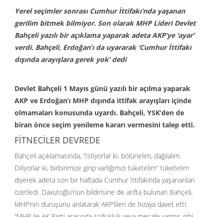
Yerel seçimler sonrası Cumhur İttifakı’nda yaşanan
gerilim bitmek bilmiyor. Son olarak MHP Lideri Devlet
Bahçeli yazılı bir açıklama yaparak adeta AKP’ye ‘ayar’
verdi. Bahçeli, Erdoğan’ı da uyararak ‘Cumhur İttifakı
dışında arayışlara gerek yok’ dedi
Devlet Bahçeli 1 Mayıs günü yazılı bir açılma yaparak
AKP ve Erdoğan’ı MHP dışında ittifak arayışları içinde
olmamaları konusunda uyardı. Bahçeli, YSK’den de
biran önce seçim yenileme kararı vermesini talep etti.
FİTNECİLER DEVREDE
Bahçeli açıklamasında, “İstiyorlar ki, bölünelim, dağılalım.
Diliyorlar ki, birbirimize girip varlığımızı tüketelim” tüketelim
diyerek adeta son bir haftada Cumhur İttifakında yaşananları
özetledi. Davutoğlu’nun bildirisine de atıfta bulunan Bahçeli,
MHP’nin duruşunu anlatarak AKP’lileri de hizaya davet etti:
“MHP ile AK Parti arasında soğukluk veya mesafe varmış gibi