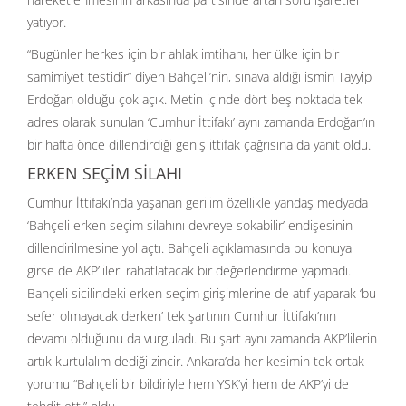
yatıyor.
“Bugünler herkes için bir ahlak imtihanı, her ülke için bir
samimiyet testidir” diyen Bahçeli’nin, sınava aldığı ismin Tayyip
Erdoğan olduğu çok açık. Metin içinde dört beş noktada tek
adres olarak sunulan ‘Cumhur İttifakı’ aynı zamanda Erdoğan’ın
bir hafta önce dillendirdiği geniş ittifak çağrısına da yanıt oldu.
ERKEN SEÇİM SİLAHI
Cumhur İttifakı’nda yaşanan gerilim özellikle yandaş medyada
‘Bahçeli erken seçim silahını devreye sokabilir’ endişesinin
dillendirilmesine yol açtı. Bahçeli açıklamasında bu konuya
girse de AKP’lileri rahatlatacak bir değerlendirme yapmadı.
Bahçeli sicilindeki erken seçim girişimlerine de atıf yaparak ‘bu
sefer olmayacak derken’ tek şartının Cumhur İttifakı’nın
devamı olduğunu da vurguladı. Bu şart aynı zamanda AKP’lilerin
artık kurtulalım dediği zincir. Ankara’da her kesimin tek ortak
yorumu “Bahçeli bir bildiriyle hem YSK’yi hem de AKP’yi de