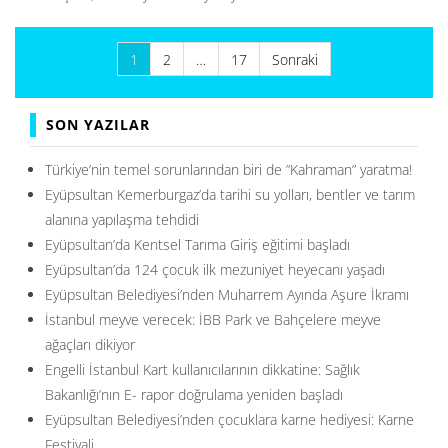
Yazı
1
2
…
17
Sonraki
sayfalaması
SON YAZILAR
Türkiye’nin temel sorunlarından biri de ”Kahraman” yaratma!
Eyüpsultan Kemerburgaz’da tarihi su yolları, bentler ve tarım
alanına yapılaşma tehdidi
Eyüpsultan’da Kentsel Tarıma Giriş eğitimi başladı
Eyüpsultan’da 124 çocuk ilk mezuniyet heyecanı yaşadı
Eyüpsultan Belediyesi’nden Muharrem Ayında Aşure İkramı
İstanbul meyve verecek: İBB Park ve Bahçelere meyve
ağaçları dikiyor
Engelli İstanbul Kart kullanıcılarının dikkatine: Sağlık
Bakanlığı’nın E- rapor doğrulama yeniden başladı
Eyüpsultan Belediyesi’nden çocuklara karne hediyesi: Karne
Festivali