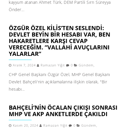
kayyum atanan Ahmet Türk, DEM Partili Sırrı Süreyya
Önder...
ÖZGÜR ÖZEL KILIS’TEN SESLENDI:
DEVLET BEYIN BIR HESABI VAR, BEN
HAKARETLERE KARŞI CEVAP
VERECEĞIM. ”VALLAHI AVUÇLARINI
YALARLAR”
Aralık 7, 2024
Ramazan Yiğit
0
Gündem
,
CHP Genel Başkanı Özgür Özel, MHP Genel Başkanı
Devlet Bahçeli'nin açıklamalarına ilişkin olarak, "Bir
hesabı...
BAHÇELI’NIN ÖCALAN ÇIKIŞI SONRASI
MHP VE AKP ANKETLERDE ÇAKILDI
Kasım 20, 2024
Ramazan Yiğit
0
Gündem
,