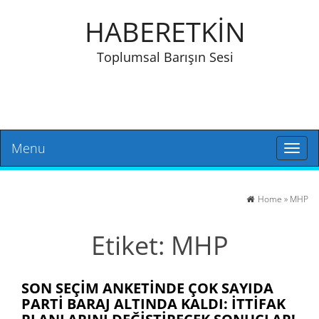
HABERETKİN
Toplumsal Barışın Sesi
Menu
Toggl
naviga
Home
»
MHP
Etiket:
MHP
SON SEÇIM ANKETINDE ÇOK SAYIDA
PARTI BARAJ ALTINDA KALDI: İTTIFAK