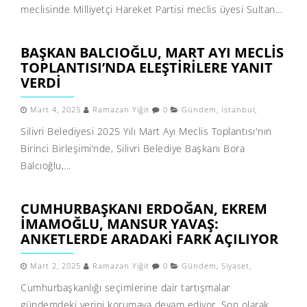
meclisinde Milliyetçi Hareket Partisi meclis üyesi Sultan...
BAŞKAN BALCIOĞLU, MART AYI MECLIS
TOPLANTISI’NDA ELEŞTIRILERE YANIT
VERDI
Mart 4, 2025
Ramazan Yiğit
0
Gündem
,
İstanbul
,
Silivri Belediyesi 2025 Yılı Mart Ayı Meclis Toplantısı'nın
Birinci Birleşimi’nde, Silivri Belediye Başkanı Bora
Balcıoğlu,...
CUMHURBAŞKANI ERDOĞAN, EKREM
İMAMOĞLU, MANSUR YAVAŞ:
ANKETLERDE ARADAKI FARK AÇILIYOR
Mart 2, 2025
Ramazan Yiğit
0
Gündem
,
Siyaset
,
Cumhurbaşkanlığı seçimlerine dair tartışmalar
gündemdeki yerini korumaya devam ediyor. Son olarak