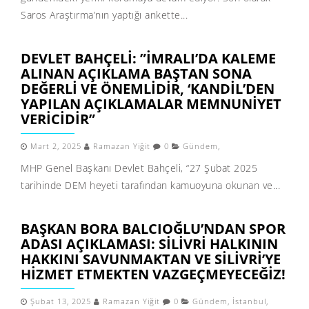
Saros Araştırma’nın yaptığı ankette...
DEVLET BAHÇELI: ”İMRALI’DA KALEME
ALINAN AÇIKLAMA BAŞTAN SONA
DEĞERLI VE ÖNEMLIDIR, ‘KANDIL’DEN
YAPILAN AÇIKLAMALAR MEMNUNIYET
VERICIDIR”
Mart 2, 2025
Ramazan Yiğit
0
Gündem
,
MHP Genel Başkanı Devlet Bahçeli, “27 Şubat 2025
tarihinde DEM heyeti tarafından kamuoyuna okunan ve...
BAŞKAN BORA BALCIOĞLU’NDAN SPOR
ADASI AÇIKLAMASI: SILIVRI HALKININ
HAKKINI SAVUNMAKTAN VE SILIVRI’YE
HIZMET ETMEKTEN VAZGEÇMEYECEĞIZ!
Şubat 13, 2025
Ramazan Yiğit
0
Gündem
,
İstanbul
,