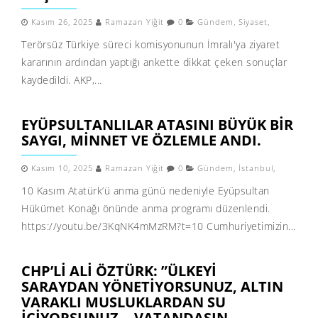
Kasım 26, 2025
Ramazan Yiğit
0
Gündem
,
Siyaset
,
Terörsüz Türkiye süreci komisyonunun İmralı'ya ziyaret
kararının ardından yaptığı ankette dikkat çeken sonuçlar
kaydedildi. AKP,...
EYÜPSULTANLILAR ATASINI BÜYÜK BIR
SAYGI, MINNET VE ÖZLEMLE ANDI.
Kasım 10, 2025
Ramazan Yiğit
0
Gündem
,
İstanbul
,
10 Kasım Atatürk’ü anma günü nedeniyle Eyüpsultan
Hükümet Konağı önünde anma programı düzenlendi.
https://youtu.be/3KqNK4mMzRM?t=10 Cumhuriyetimizin...
CHP’LI ALI ÖZTÜRK: ”ÜLKEYI
SARAYDAN YÖNETIYORSUNUZ, ALTIN
VARAKLI MUSLUKLARDAN SU
IÇIYORSUNUZ… VATANDAŞIN