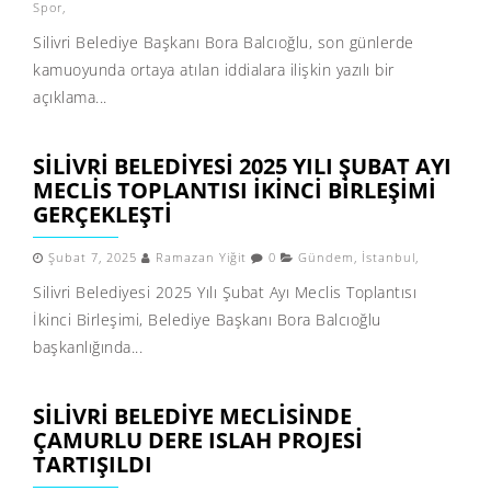
Spor
,
Silivri Belediye Başkanı Bora Balcıoğlu, son günlerde
kamuoyunda ortaya atılan iddialara ilişkin yazılı bir
açıklama...
SILIVRI BELEDIYESI 2025 YILI ŞUBAT AYI
MECLIS TOPLANTISI İKINCI BIRLEŞIMI
GERÇEKLEŞTI
Şubat 7, 2025
Ramazan Yiğit
0
Gündem
,
İstanbul
,
Silivri Belediyesi 2025 Yılı Şubat Ayı Meclis Toplantısı
İkinci Birleşimi, Belediye Başkanı Bora Balcıoğlu
başkanlığında...
SILIVRI BELEDIYE MECLISINDE
ÇAMURLU DERE ISLAH PROJESI
TARTIŞILDI