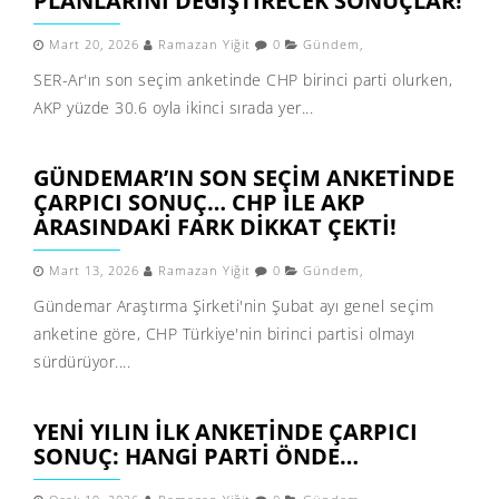
PLANLARINI DEĞIŞTIRECEK SONUÇLAR!
Mart 20, 2026
Ramazan Yiğit
0
Gündem
,
SER-Ar'ın son seçim anketinde CHP birinci parti olurken,
AKP yüzde 30.6 oyla ikinci sırada yer...
GÜNDEMAR’IN SON SEÇIM ANKETINDE
ÇARPICI SONUÇ… CHP ILE AKP
ARASINDAKI FARK DIKKAT ÇEKTI!
Mart 13, 2026
Ramazan Yiğit
0
Gündem
,
Gündemar Araştırma Şirketi'nin Şubat ayı genel seçim
anketine göre, CHP Türkiye'nin birinci partisi olmayı
sürdürüyor....
YENI YILIN ILK ANKETINDE ÇARPICI
SONUÇ: HANGI PARTI ÖNDE…