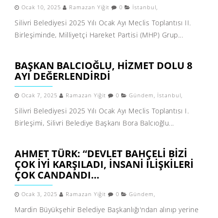
Ocak 10, 2025
Ramazan Yiğit
0
İstanbul
,
Silivri Belediyesi 2025 Yılı Ocak Ayı Meclis Toplantısı II.
Birleşiminde, Milliyetçi Hareket Partisi (MHP) Grup...
BAŞKAN BALCIOĞLU, HIZMET DOLU 8
AYI DEĞERLENDIRDI
Ocak 7, 2025
Ramazan Yiğit
0
Gündem
,
İstanbul
,
Silivri Belediyesi 2025 Yılı Ocak Ayı Meclis Toplantısı I.
Birleşimi, Silivri Belediye Başkanı Bora Balcıoğlu...
AHMET TÜRK: “DEVLET BAHÇELI BIZI
ÇOK IYI KARŞILADI, INSANI ILIŞKILERI
ÇOK CANDANDI…
Ocak 3, 2025
Ramazan Yiğit
0
Gündem
,
Mardin Büyükşehir Belediye Başkanlığı'ndan alınıp yerine