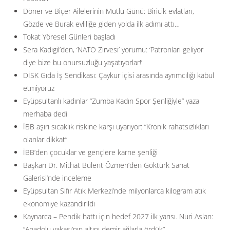
Döner ve Biçer Ailelerinin Mutlu Günü: Biricik evlatları,
Gözde ve Burak evliliğe giden yolda ilk adımı attı…
Tokat Yöresel Günleri başladı
Sera Kadıgil’den, ‘NATO Zirvesi’ yorumu: ‘Patronları geliyor
diye bize bu onursuzluğu yaşatıyorlar!’
DİSK Gıda İş Sendikası: Çaykur içisi arasında ayrımcılığı kabul
etmiyoruz
Eyüpsultanlı kadınlar “Zumba Kadın Spor Şenliğiyle” yaza
merhaba dedi
İBB aşırı sıcaklık riskine karşı uyarıyor: ”Kronik rahatsızlıkları
olanlar dikkat”
İBB’den çocuklar ve gençlere karne şenliği
Başkan Dr. Mithat Bülent Özmen’den Göktürk Sanat
Galerisi’nde inceleme
Eyüpsultan Sıfır Atık Merkezi’nde milyonlarca kilogram atık
ekonomiye kazandırıldı
Kaynarca – Pendik hattı için hedef 2027 ilk yarısı. Nuri Aslan:
”Anadolu yakası’nın altını demir ağlarla ördük”