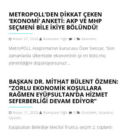
METROPOLL’DEN DIKKAT ÇEKEN
‘EKONOMI’ ANKETI: AKP VE MHP
SEÇMENI BILE IKIYE BÖLÜNDÜ!
Nisan 27, 2025
Ramazan Yiğit
0
Ekonomi
,
MetroPOLL Araştırma'nın kurucusu Özer Sencar, 'Son
zamanlarda ülkemizde ekonominin iyi mi kötü mü
yönetildiğini düşünüyorsunuz'...
BAŞKAN DR. MITHAT BÜLENT ÖZMEN:
”ZORLU EKONOMIK KOŞULLARA
RAĞMEN EYÜPSULTAN’DA HIZMET
SEFERBERLIĞI DEVAM EDIYOR”
Nisan 11, 2025
Ramazan Yiğit
0
Gündem
,
İstanbul
,
Siyaset
,
Eyüpsultan Belediye Meclisi 9'uncu seçim 2. toplantı