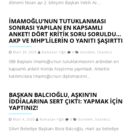
dönemi Nisan ayı 2. bileşimi Başkan Vekili Av....
İMAMOĞLU’NUN TUTUKLANMASI
SONRASI YAPILAN EN KAPSAMLI
ANKET! DÖRT KRITIK SORU SORULDU…
AKP VE MHP’LILERIN O YANITI ŞAŞIRTTI
Mart 29, 2025
Ramazan Yiğit
0
Gündem
,
İstanbul
,
İBB Başkanı İmamoğlu'nun tutuklanmasının ardından en
kapsamlı anketi Konda Araştırma yayımladı. Ankette
katılımcılara İmamoğlu'nun diplomasının...
BAŞKAN BALCIOĞLU, AŞKIN’IN
İDDIALARINA SERT ÇIKTI: YAPMAK IÇIN
YAPTINIZ!
Mart 4, 2025
Ramazan Yiğit
0
Gündem
,
İstanbul
,
Silivri Belediye Başkanı Bora Balcıoğlu, mart ayı belediye