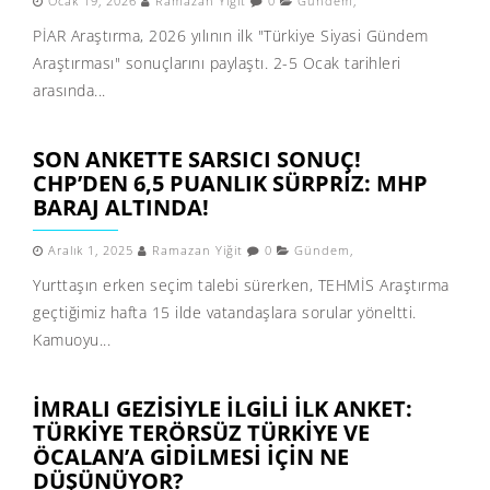
Ocak 19, 2026
Ramazan Yiğit
0
Gündem
,
PİAR Araştırma, 2026 yılının ilk "Türkiye Siyasi Gündem
Araştırması" sonuçlarını paylaştı. 2-5 Ocak tarihleri
arasında...
SON ANKETTE SARSICI SONUÇ!
CHP’DEN 6,5 PUANLIK SÜRPRIZ: MHP
BARAJ ALTINDA!
Aralık 1, 2025
Ramazan Yiğit
0
Gündem
,
Yurttaşın erken seçim talebi sürerken, TEHMİS Araştırma
geçtiğimiz hafta 15 ilde vatandaşlara sorular yöneltti.
Kamuoyu...
İMRALI GEZISIYLE ILGILI ILK ANKET:
TÜRKIYE TERÖRSÜZ TÜRKIYE VE
ÖCALAN’A GIDILMESI IÇIN NE
DÜŞÜNÜYOR?