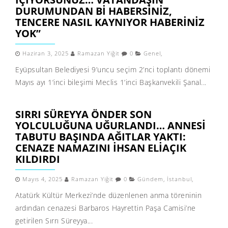
DURUMUNDAN BI HABERSINIZ,
TENCERE NASIL KAYNIYOR HABERINIZ
YOK”
Haziran 3, 2025
Ramazan Yiğit
0
Genel
,
Eyüpsultan Belediyesi 9’uncu seçim 2’nci toplantı dönemi
Mayıs ayı 1’inci bileşimi Meclis 1’inci Başkanvekili Şanal...
SIRRI SÜREYYA ÖNDER SON
YOLCULUĞUNA UĞURLANDI… ANNESI
TABUTU BAŞINDA AĞITLAR YAKTI:
CENAZE NAMAZINI İHSAN ELIAÇIK
KILDIRDI
Mayıs 4, 2025
Ramazan Yiğit
0
Gündem
,
İstanbul
,
Atatürk Kültür Merkezi’nde düzenlenen anma töreninin
ardından cenazesi Barbaros Hayrettin Paşa Camisi’ne
getirilen Sırrı Süreyya...