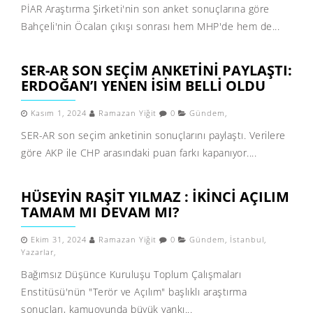
PİAR Araştırma Şirketi'nin son anket sonuçlarına göre
Bahçeli'nin Öcalan çıkışı sonrası hem MHP'de hem de...
SER-AR SON SEÇIM ANKETINI PAYLAŞTI:
ERDOĞAN’I YENEN ISIM BELLI OLDU
Kasım 1, 2024
Ramazan Yiğit
0
Gündem
,
SER-AR son seçim anketinin sonuçlarını paylaştı. Verilere
göre AKP ile CHP arasındaki puan farkı kapanıyor....
HÜSEYIN RAŞIT YILMAZ : İKINCI AÇILIM
TAMAM MI DEVAM MI?
Ekim 31, 2024
Ramazan Yiğit
0
Gündem
,
İstanbul
,
Yazarlar
,
Bağımsız Düşünce Kuruluşu Toplum Çalışmaları
Enstitüsü'nün "Terör ve Açılım" başlıklı araştırma
sonuçları, kamuoyunda büyük yankı...