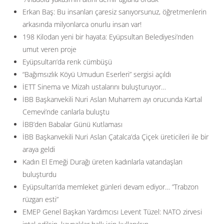
Erkan Baş: Bu insanları çaresiz sanıyorsunuz, öğretmenlerin
arkasında milyonlarca onurlu insan var!
198 Kilodan yeni bir hayata: Eyüpsultan Belediyesi’nden
umut veren proje
Eyüpsultan’da renk cümbüşü
“Bağımsızlık Köyü Umudun Eserleri” sergisi açıldı
İETT Sinema ve Mizah ustalarını buluşturuyor…
İBB Başkanvekili Nuri Aslan Muharrem ayı orucunda Kartal
Cemevi’nde canlarla buluştu
İBB’den Babalar Günü Kutlaması
İBB Başkanvekili Nuri Aslan Çatalca’da Çiçek üreticileri ile bir
araya geldi
Kadın El Emeği Durağı üreten kadınlarla vatandaşları
buluşturdu
Eyüpsultan’da memleket günleri devam ediyor… ”Trabzon
rüzgarı esti”
EMEP Genel Başkan Yardımcısı Levent Tüzel: NATO zirvesi