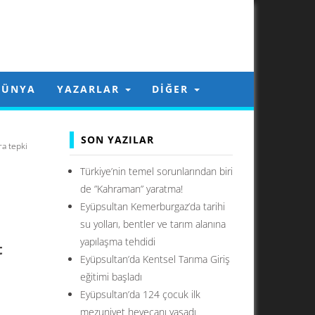
DÜNYA
YAZARLAR
DIĞER
SON YAZILAR
a tepki
Türkiye’nin temel sorunlarından biri
de ”Kahraman” yaratma!
Eyüpsultan Kemerburgaz’da tarihi
su yolları, bentler ve tarım alanına
yapılaşma tehdidi
t
Eyüpsultan’da Kentsel Tarıma Giriş
eğitimi başladı
Eyüpsultan’da 124 çocuk ilk
mezuniyet heyecanı yaşadı