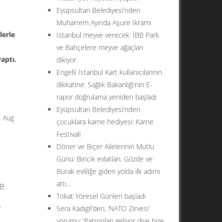
Eyüpsultan Belediyesi’nden
Muharrem Ayında Aşure İkramı
lerle
İstanbul meyve verecek: İBB Park
ve Bahçelere meyve ağaçları
aptı.
dikiyor
Engelli İstanbul Kart kullanıcılarının
dikkatine: Sağlık Bakanlığı’nın E-
rapor doğrulama yeniden başladı
Eyüpsultan Belediyesi’nden
– Aug
çocuklara karne hediyesi: Karne
Festivali
Döner ve Biçer Ailelerinin Mutlu
Günü: Biricik evlatları, Gözde ve
Burak evliliğe giden yolda ilk adımı
e
attı…
Tokat Yöresel Günleri başladı
.
Sera Kadıgil’den, ‘NATO Zirvesi’
yorumu: ‘Patronları geliyor diye bize