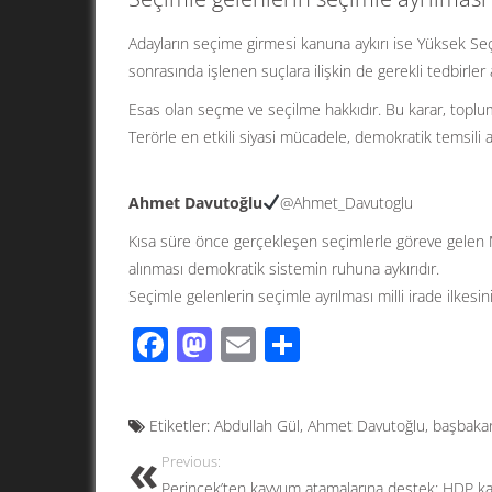
Adayların seçime girmesi kanuna aykırı ise Yüksek S
sonrasında işlenen suçlara ilişkin de gerekli tedbirler 
Esas olan seçme ve seçilme hakkıdır. Bu karar, toplum
Terörle en etkili siyasi mücadele, demokratik temsili a
Ahmet Davutoğlu
@Ahmet_Davutoglu
Kısa süre önce gerçekleşen seçimlerle göreve gelen Ma
alınması demokratik sistemin ruhuna aykırıdır.
Seçimle gelenlerin seçimle ayrılması milli irade ilkesin
F
M
E
S
ac
as
m
h
e
to
ail
ar
Etiketler:
Abdullah Gül
,
Ahmet Davutoğlu
,
başbaka
b
d
e
Previous:
o
o
Perinçek’ten kayyum atamalarına destek: HDP ka