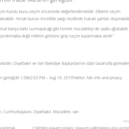
eçim Kurulu bunu seçim öncesinde değerlendirmelidir. Elbette seçim
alınabilir. Ancak bunun öncelikle yargı nezdinde hukuki şartları oluşmalıdır
sal barışa katkı sunmayacağı gibi terörle mücadeleyi de zaafa uğratabilir.
şındırmakla değil milletin gönlüne girip seçim kazanmakla verilir.”
rdin, Diyarbakır ve Van Belediye Başkanları’nın idari tasarrufla görevde
in gereğidir.
1,586
2:03 PM – Aug 19, 2019
Twitter Ads info and privacy
n
,
Cumhurbaşkanı
,
Diyarbakır
,
Mücadele
,
van
Nex
patılmalı
CHP’den kayyım tepkisi: Kayyum yağmalarını gün yüzü