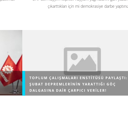
çıkarttıkları için mi demokrasiye darbe yaptını
TOPLUM ÇALIŞMALARI ENSTITÜSÜ PAYLAŞTI:
ŞUBAT DEPREMLERININ YARATTIĞI GÖÇ
DALGASINA DAIR ÇARPICI VERILER!