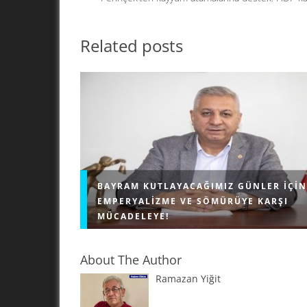
o
n
k
Related posts
BAYRAM KUTLAYACAĞIMIZ GÜNLER IÇIN
EMPERYALIZME VE SÖMÜRÜYE KARŞI
MÜCADELEYE!
About The Author
Ramazan Yiğit