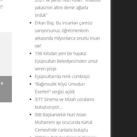
z?
yakası’nın altını demir ağlarla
ördük”
Erkan Baş: Bu insanları çaresiz
sanıyorsunuz, öğretmenlerin
arkasında milyonlarca onurlu insan
var!
198 Kilodan yeni bir hayata:
Eyüpsultan Belediyesi’nden umut
veren proje
Eyüpsultan’da renk cümbüşü
 6
“Bağımsızlık Köyü Umudun
Eserleri” sergisi açıldı
İETT Sinema ve Mizah ustalarını
buluşturuyor…
İBB Başkanvekili Nuri Aslan
Muharrem ayı orucunda Kartal
Cemevi’nde canlarla buluştu