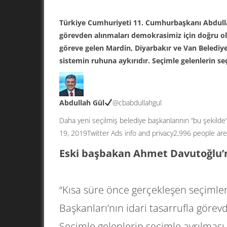
Türkiye Cumhuriyeti 11. Cumhurbaşkanı Abdullah
görevden alınmaları demokrasimiz için doğru olm
göreve gelen Mardin, Diyarbakır ve Van Belediye
sistemin ruhuna aykırıdır. Seçimle gelenlerin seç
Abdullah Gül
@cbabdullahgul
Daha yeni seçilmiş belediye başkanlarının “bu şekilde
19, 2019
Twitter Ads info and privacy
2,996 people are 
Eski başbakan Ahmet Davutoğlu’n
“Kısa süre önce gerçekleşen seçimler
Başkanları’nın idari tasarrufla göre
Seçimle gelenlerin seçimle ayrılması m