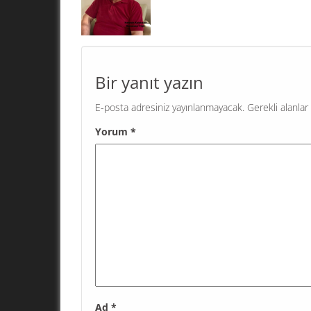
Bugün 19 Mayıs Atatürk’ü Anma Gençlik ve Sp
Bayramı. Türkiye gençliği bu bayramı yoksulluk, i
gelecek kaygısı ve savaşlarla karşılıyor. TÜİK ve
göre ne eğitimde...
Bir yanıt yazın
E-posta adresiniz yayınlanmayacak.
Gerekli alanlar
Yorum
*
Ad
*