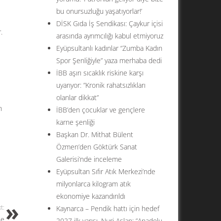
bu onursuzluğu yaşatıyorlar!’
DİSK Gıda İş Sendikası: Çaykur içisi
.
arasında ayrımcılığı kabul etmiyoruz
Eyüpsultanlı kadınlar “Zumba Kadın
Spor Şenliğiyle” yaza merhaba dedi
İBB aşırı sıcaklık riskine karşı
uyarıyor: ”Kronik rahatsızlıkları
olanlar dikkat”
n
İBB’den çocuklar ve gençlere
karne şenliği
Başkan Dr. Mithat Bülent
Özmen’den Göktürk Sanat
Galerisi’nde inceleme
Eyüpsultan Sıfır Atık Merkezi’nde
milyonlarca kilogram atık
ekonomiye kazandırıldı
t:
Kaynarca – Pendik hattı için hedef
ne
2027 ilk yarısı. Nuri Aslan: ”Anadolu