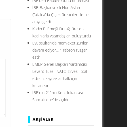
İBB’den Babalar Günü Kutlaması
iyle
İBB Başkanvekili Nuri Aslan
en
Çatalca’da Çiçek üreticileri ile bir
çün
araya geldi
Kadın El Emeği Durağı üreten
kadınlarla vatandaşları buluşturdu
Eyüpsultan’da memleket günleri
devam ediyor… ”Trabzon rüzgarı
esti”
EMEP Genel Başkan Yardımcısı
Levent Tüzel: NATO zirvesi iptal
edilsin, kaynaklar halk için
kullanılsın
İBB’nin 21’inci Kent lokantası
Sancaktepe’de açıldı
ARŞIVLER