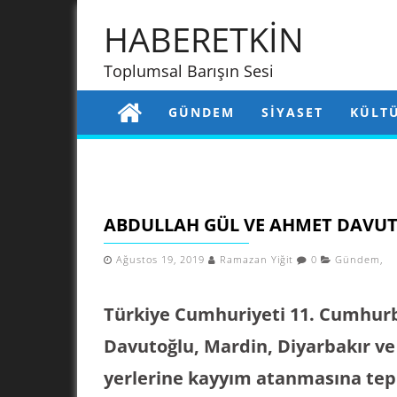
HABERETKİN
Toplumsal Barışın Sesi
GÜNDEM
SIYASET
KÜLT
ABDULLAH GÜL VE AHMET DAVU
Ağustos 19, 2019
Ramazan Yiğit
0
Gündem
,
Türkiye Cumhuriyeti 11. Cumhur
Davutoğlu, Mardin, Diyarbakır ve
yerlerine kayyım atanmasına tepk