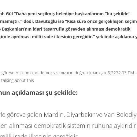
 Gül “Daha yeni seçilmiş belediye başkanlarının “bu şekilde”
amıştır.” dedi. Davutoğlu ise “Kısa süre önce gerçekleşen seçim
 Başkanları’nın idari tasarrufla görevden alınması demokratik
imle ayrılması milli irade ilkesinin gereğidir.” şeklinde açıklama y
” görevden alınmaları demokrasimiz için doğru olmamıştır.
5,227
2:03 PM 
talking about this
un açıklaması şu şekilde:
le göreve gelen Mardin, Diyarbakır ve Van Belediy
vden alınması demokratik sistemin ruhuna aykırıdır
illi irade ilkesinin gereğidir.