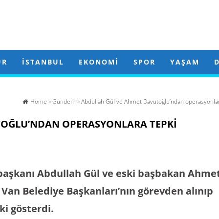
ÜR
İSTANBUL
EKONOMI
SPOR
YAŞAM
Home
»
Gündem
» Abdullah Gül ve Ahmet Davutoğlu’ndan operasyonlar
TOĞLU’NDAN OPERASYONLARA TEPKI
başkanı Abdullah Gül ve eski başbakan Ahme
 Van Belediye Başkanları’nın görevden alınıp
i gösterdi.