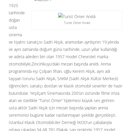
1925
tarihinde
doğan
Turist Ömer Anıldı
usta
sinema
ve tiyatro sanatçısı Sadri Alışık, aramızdan ayrılışının 19.yılında
ve aynı zamanda doğum günü tarihinde, uzun yıllar kullandığı
ve adeta aileden biri olan 1957 model Chevrolet marka
otomobiliyle,Zincirlikuyu’daki mezarı başında anıldı. Anma
programında eşi Çolpan İlhan, oğlu Kerem Alışık, aynı adı
taşıyan torunu Sadri Alışık, SAKM (Sadri Alışık Kültür Merkezi)
öğrencileri, sanatçı dostları ve klasik otomobil severler de hazır
bulundular. Yeşilçam Sinemasında 200’ün üstünde filme imza
atan ve özellikle “Turist Ömer” tiplemesi büyük ses getiren
usta aktör Sadri Alışık için mezarı başında yapılan anma
seremonisi bugüne kadar rastlanmayan şekilde gerçekleşti.
İstanbul Klasik Otomobilciler Derneği İKOD’un çabalarıyla
ortaya çıkarılan,34 AR 781 Plakalı, sarı renkteki 1957 model