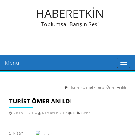
HABERETKİN
Toplumsal Barışın Sesi
Menu
Toggl
naviga
Home
»
Genel
» Turist Ömer Anıldı
TURIST ÖMER ANILDI
Nisan 5, 2014
Ramazan Yiğit
0
Genel
,
5 Nisan