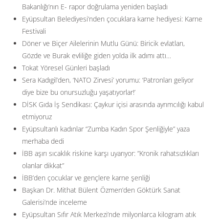
Bakanlığı’nın E- rapor doğrulama yeniden başladı
Eyüpsultan Belediyesi’nden çocuklara karne hediyesi: Karne
Festivali
Döner ve Biçer Ailelerinin Mutlu Günü: Biricik evlatları,
Gözde ve Burak evliliğe giden yolda ilk adımı attı…
Tokat Yöresel Günleri başladı
Sera Kadıgil’den, ‘NATO Zirvesi’ yorumu: ‘Patronları geliyor
diye bize bu onursuzluğu yaşatıyorlar!’
DİSK Gıda İş Sendikası: Çaykur içisi arasında ayrımcılığı kabul
etmiyoruz
Eyüpsultanlı kadınlar “Zumba Kadın Spor Şenliğiyle” yaza
merhaba dedi
İBB aşırı sıcaklık riskine karşı uyarıyor: ”Kronik rahatsızlıkları
olanlar dikkat”
İBB’den çocuklar ve gençlere karne şenliği
Başkan Dr. Mithat Bülent Özmen’den Göktürk Sanat
Galerisi’nde inceleme
Eyüpsultan Sıfır Atık Merkezi’nde milyonlarca kilogram atık