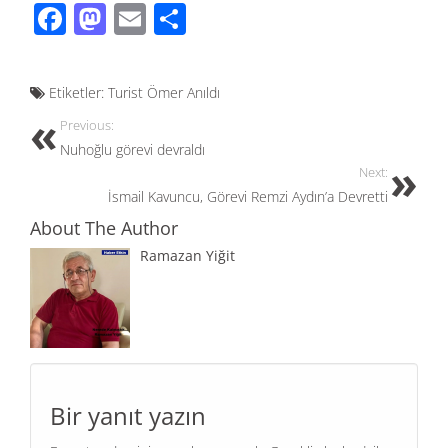
F
M
E
S
ac
as
m
h
e
to
ail
ar
Etiketler:
Turist Ömer Anıldı
b
d
e
Previous:
o
o
Nuhoğlu görevi devraldı
o
n
Next:
İsmail Kavuncu, Görevi Remzi Aydın’a Devretti
k
About The Author
Ramazan Yiğit
Bir yanıt yazın