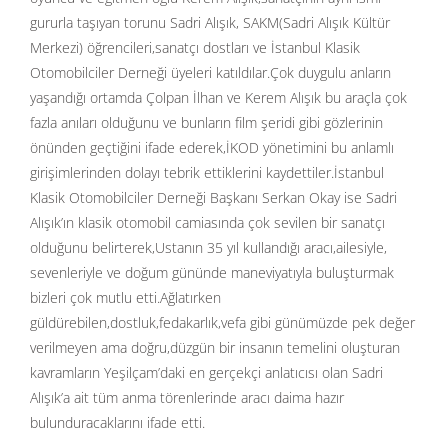
gururla taşıyan torunu Sadri Alışık, SAKM(Sadri Alışık Kültür
Merkezi) öğrencileri,sanatçı dostları ve İstanbul Klasik
Otomobilciler Derneği üyeleri katıldılar.Çok duygulu anların
yaşandığı ortamda Çolpan İlhan ve Kerem Alışık bu araçla çok
fazla anıları olduğunu ve bunların film şeridi gibi gözlerinin
önünden geçtiğini ifade ederek,İKOD yönetimini bu anlamlı
girişimlerinden dolayı tebrik ettiklerini kaydettiler.İstanbul
Klasik Otomobilciler Derneği Başkanı Serkan Okay ise Sadri
Alışık’ın klasik otomobil camiasında çok sevilen bir sanatçı
olduğunu belirterek,Ustanın 35 yıl kullandığı aracı,ailesiyle,
sevenleriyle ve doğum gününde maneviyatıyla buluşturmak
bizleri çok mutlu etti.Ağlatırken
güldürebilen,dostluk,fedakarlık,vefa gibi günümüzde pek değer
verilmeyen ama doğru,düzgün bir insanın temelini oluşturan
kavramların Yeşilçam’daki en gerçekçi anlatıcısı olan Sadri
Alışık’a ait tüm anma törenlerinde aracı daima hazır
bulunduracaklarını ifade etti.