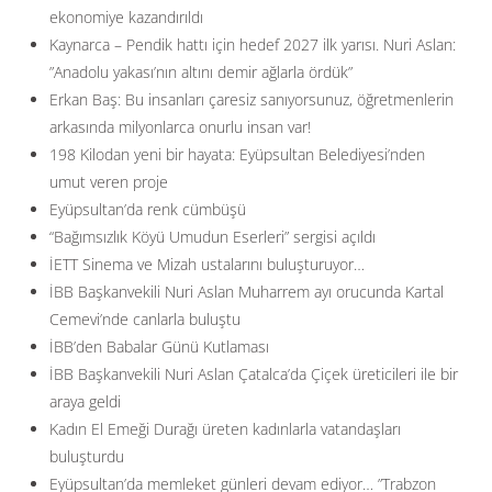
ekonomiye kazandırıldı
Kaynarca – Pendik hattı için hedef 2027 ilk yarısı. Nuri Aslan:
”Anadolu yakası’nın altını demir ağlarla ördük”
Erkan Baş: Bu insanları çaresiz sanıyorsunuz, öğretmenlerin
arkasında milyonlarca onurlu insan var!
198 Kilodan yeni bir hayata: Eyüpsultan Belediyesi’nden
umut veren proje
Eyüpsultan’da renk cümbüşü
“Bağımsızlık Köyü Umudun Eserleri” sergisi açıldı
İETT Sinema ve Mizah ustalarını buluşturuyor…
İBB Başkanvekili Nuri Aslan Muharrem ayı orucunda Kartal
Cemevi’nde canlarla buluştu
İBB’den Babalar Günü Kutlaması
İBB Başkanvekili Nuri Aslan Çatalca’da Çiçek üreticileri ile bir
araya geldi
Kadın El Emeği Durağı üreten kadınlarla vatandaşları
buluşturdu
Eyüpsultan’da memleket günleri devam ediyor… ”Trabzon