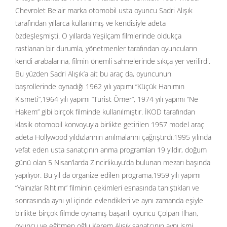
Chevrolet Belair marka otomobil usta oyuncu Sadri Alışık
tarafından yıllarca kullanılmış ve kendisiyle adeta
özdeşleşmişti. O yıllarda Yeşilçam filmlerinde oldukça
rastlanan bir durumla, yönetmenler tarafından oyuncuların
kendi arabalarına, filmin önemli sahnelerinde sıkça yer verilirdi.
Bu yüzden Sadri Alışık’a ait bu araç da, oyuncunun
başrollerinde oynadığı 1962 yılı yapımı “Küçük Hanımın
Kısmeti”,1964 yılı yapımı “Turist Ömer”, 1974 yılı yapımı “Ne
Hakem” gibi birçok filminde kullanılmıştır. İKOD tarafından
klasik otomobil konvoyuyla birlikte getirilen 1957 model araç
adeta Hollywood yıldızlarının anılmalarını çağrıştırdı.1995 yılında
vefat eden usta sanatçının anma programları 19 yıldır, doğum
günü olan 5 Nisan’larda Zincirlikuyu’da bulunan mezarı başında
yapılıyor. Bu yıl da organize edilen programa,1959 yılı yapımı
“Yalnızlar Rıhtımı” filminin çekimleri esnasında tanıştıkları ve
sonrasında aynı yıl içinde evlendikleri ve aynı zamanda eşiyle
birlikte birçok filmde oynamış başarılı oyuncu Çolpan İlhan,
oyuncu ve eğitmen oğlu Kerem Alışık,sanatçının aynı ismi