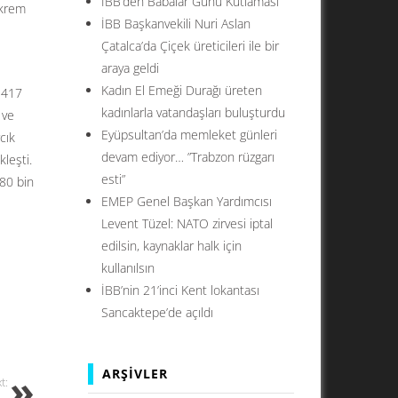
İBB’den Babalar Günü Kutlaması
Ekrem
İBB Başkanvekili Nuri Aslan
Çatalca’da Çiçek üreticileri ile bir
araya geldi
Kadın El Emeği Durağı üreten
a 417
kadınlarla vatandaşları buluşturdu
 ve
Eyüpsultan’da memleket günleri
cık
devam ediyor… ”Trabzon rüzgarı
leşti.
esti”
 80 bin
EMEP Genel Başkan Yardımcısı
Levent Tüzel: NATO zirvesi iptal
edilsin, kaynaklar halk için
kullanılsın
İBB’nin 21’inci Kent lokantası
Sancaktepe’de açıldı
ARŞIVLER
t: