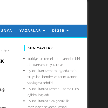
DÜNYA
YAZARLAR
DIĞER
SON YAZILAR
m ediyor
Türkiye’nin temel sorunlarından biri
EK
de ”Kahraman” yaratma!
Eyüpsultan Kemerburgaz’da tarihi
su yolları, bentler ve tarım alanına
yapılaşma tehdidi
Eyüpsultan’da Kentsel Tarıma Giriş
tığı
eğitimi başladı
Eyüpsultan’da 124 çocuk ilk
mezuniyet heyecanı yaşadı
evam