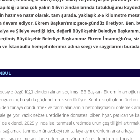
 yapıldığı alana çok yakın Silivri zindanlarında tutulduğunu kayde
n hazır ve nazır olarak, tam şurada, yaklaşık 3-5 kilometre mesa
aya devam ediyor. Ekrem Başkan’ımız gece-gündüz üretiyor. Ben, b
ca’ya ve Şile’ye verdiği için, değerli Büyükşehir Belediye Başkanım,
da seçilmiş Büyükşehir Belediye Başkanımız Ekrem İmamoğlu’na, siz
ına ve İstanbullu hemşehrilerimiz adına sevgi ve saygılarımı burad
ANBUL
darbesiyle özgürlüğü elinden alınan seçilmiş İBB Başkanı Ekrem İmamoğlu’
ogramını, bu yıl da güçlendirerek sürdürüyor. Kentteki çiftçilerin üretim
eniden tarlaya döndürmek ve tarım alanlarının betonlaşmasını önlemek am
e geliyor. Yazlık sebze üreticilerine domates, biber, hıyar, patlıcan ve k
si de eklendi. 2025 yılında ise, tarımsal üretimde ürün çeşitliliğini artırmak
ni sağlamak, tarımda münavebeyi (bir tarlaya aynı ürünlerin arka arkaya
n peşi sıra ekilmesini ifade eden tarım yöntemi) çeşitlendirerek, toprak