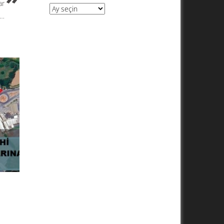
ar
Arşivler
r…