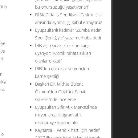
am 6
bu onursuzluğu yaşatıyorlar!’
DİSK Gıda İş Sendikası: Çaykur içisi
arasında ayrımcılığı kabul etmiyoruz
Eyüpsultanlı kadınlar “Zumba Kadın
Spor Şenliğiyle” yaza merhaba dedi
diye
İBB aşırı sıcaklık riskine karşı
 ve
uyarıyor: ”Kronik rahatsızlıkları
et
olanlar dikkat”
İBB’den çocuklar ve gençlere
r
karne şenliği
ık’a
Başkan Dr. Mithat Bülent
lük
Özmen’den Göktürk Sanat
Galerisi’nde inceleme
Eyüpsultan Sıfır Atık Merkezi’nde
milyonlarca kilogram atık
ekonomiye kazandırıldı
Kaynarca – Pendik hattı için hedef
 o
2027 ilk yarısı. Nuri Aslan: ”Anadolu