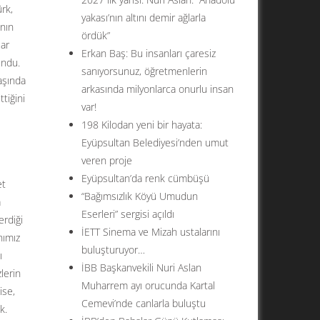
rk,
yakası’nın altını demir ağlarla
anın
ördük”
lar
Erkan Baş: Bu insanları çaresiz
undu.
sanıyorsunuz, öğretmenlerin
aşında
arkasında milyonlarca onurlu insan
tiğini
var!
198 Kilodan yeni bir hayata:
Eyüpsultan Belediyesi’nden umut
veren proje
Eyüpsultan’da renk cümbüşü
et
“Bağımsızlık Köyü Umudun
a
Eserleri” sergisi açıldı
erdiği
İETT Sinema ve Mizah ustalarını
nımız
buluşturuyor…
ı
İBB Başkanvekili Nuri Aslan
lerin
Muharrem ayı orucunda Kartal
ise,
Cemevi’nde canlarla buluştu
k.