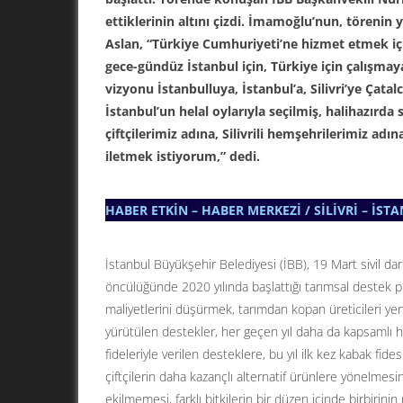
ettiklerinin altını çizdi. İmamoğlu’nun, törenin
Aslan, “Türkiye Cumhuriyeti’ne hizmet etmek içi
gece-gündüz İstanbul için, Türkiye için çalışm
vizyonu İstanbulluya, İstanbul’a, Silivri’ye Çatal
İstanbul’un helal oylarıyla seçilmiş, halihazır
çiftçilerimiz adına, Silivrili hemşehrilerimiz ad
iletmek istiyorum,” dedi.
HABER ETKİN – HABER MERKEZİ / SİLİVRİ – İST
İstanbul Büyükşehir Belediyesi (İBB), 19 Mart sivil 
öncülüğünde 2020 yılında başlattığı tarımsal destek pr
maliyetlerini düşürmek, tarımdan kopan üreticileri y
yürütülen destekler, her geçen yıl daha da kapsamlı hal
fideleriyle verilen desteklere, bu yıl ilk kez kabak fide
çiftçilerin daha kazançlı alternatif ürünlere yönelmesi
ekilmemesi, farklı bitkilerin bir düzen içinde birbirini