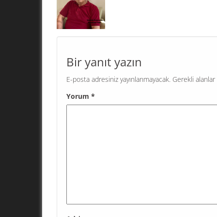
"KAHRAMAN" YARATMA! Geri bıraktırılmış ülkel
problemi; kendi sorunlarını çözmek için demok
işleyişe sahip olan, bağımsız, herkese eşit dav
eşit hizmet veren kamu kurumlarını...
Bir yanıt yazın
E-posta adresiniz yayınlanmayacak.
Gerekli alanlar
Yorum
*