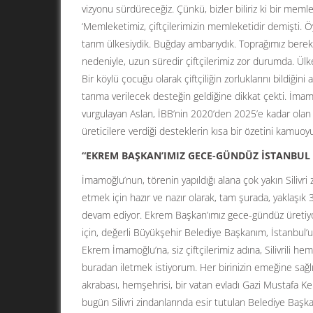
vizyonu sürdüreceğiz. Çünkü, bizler biliriz ki bir mem
‘Memleketimiz, çiftçilerimizin memleketidir demişti. Öyl
tarım ülkesiydik. Buğday ambarıydık. Toprağımız bereketl
nedeniyle, uzun süredir çiftçilerimiz zor durumda. Ülk
Bir köylü çocuğu olarak çiftçiliğin zorluklarını bildi
tarıma verilecek desteğin geldiğine dikkat çekti. İma
vurgulayan Aslan, İBB’nin 2020’den 2025’e kadar olan sür
üreticilere verdiği desteklerin kısa bir özetini kamuoyu 
“EKREM BAŞKAN’IMIZ GECE-GÜNDÜZ İSTANBUL 
İmamoğlu’nun, törenin yapıldığı alana çok yakın Siliv
etmek için hazır ve nazır olarak, tam şurada, yaklaşık
devam ediyor. Ekrem Başkan’ımız gece-gündüz üretiyor. B
için, değerli Büyükşehir Belediye Başkanım, İstanbul’u
Ekrem İmamoğlu’na, siz çiftçilerimiz adına, Silivrili h
buradan iletmek istiyorum. Her birinizin emeğine sağ
akrabası, hemşehrisi, bir vatan evladı Gazi Mustafa Ke
bugün Silivri zindanlarında esir tutulan Belediye Başk