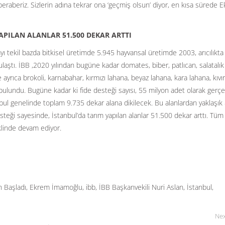
eraberiz. Sizlerin adına tekrar ona ‘geçmiş olsun’ diyor, en kısa sürede 
YAPILAN ALANLAR 51.500 DEKAR ARTTI
ayı tekil bazda bitkisel üretimde 5.945 hayvansal üretimde 2003, arıcılıkt
ulaştı. İBB ,2020 yılından bugüne kadar domates, biber, patlıcan, salatalık
ayrıca brokoli, karnabahar, kırmızı lahana, beyaz lahana, kara lahana, kıvır
ulundu. Bugüne kadar ki fide desteği sayısı, 55 milyon adet olarak gerçek
nbul genelinde toplam 9.735 dekar alana dikilecek. Bu alanlardan yaklaşık
steği sayesinde, İstanbul’da tarım yapılan alanlar 51.500 dekar arttı. Tüm
eklinde devam ediyor.
en Başladı
,
Ekrem İmamoğlu
,
ibb
,
İBB Başkanvekili Nuri Aslan
,
İstanbul
,
Nex