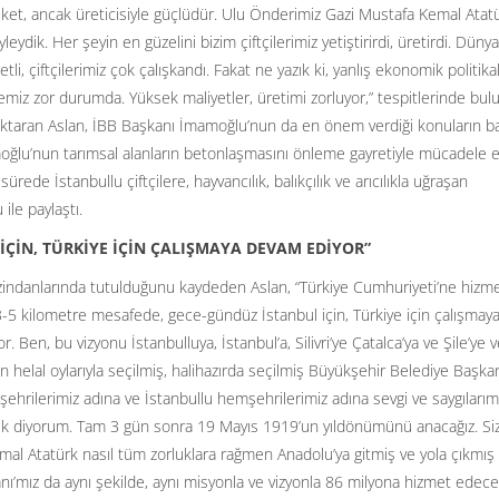
leket, ancak üreticisiyle güçlüdür. Ulu Önderimiz Gazi Mustafa Kemal Atatü
eydik. Her şeyin en güzelini bizim çiftçilerimiz yetiştirirdi, üretirdi. Düny
i, çiftçilerimiz çok çalışkandı. Fakat ne yazık ki, yanlış ekonomik politika
emiz zor durumda. Yüksek maliyetler, üretimi zorluyor,” tespitlerinde bul
ğini aktaran Aslan, İBB Başkanı İmamoğlu’nun da en önem verdiği konuların b
moğlu’nun tarımsal alanların betonlaşmasını önleme gayretiyle mücadele et
ede İstanbullu çiftçilere, hayvancılık, balıkçılık ve arıcılıkla uğraşan
ile paylaştı.
İÇİN, TÜRKİYE İÇİN ÇALIŞMAYA DEVAM EDİYOR”
ri zindanlarında tutulduğunu kaydeden Aslan, “Türkiye Cumhuriyeti’ne hizm
 3-5 kilometre mesafede, gece-gündüz İstanbul için, Türkiye için çalışmay
en, bu vizyonu İstanbulluya, İstanbul’a, Silivri’ye Çatalca’ya ve Şile’ye v
n helal oylarıyla seçilmiş, halihazırda seçilmiş Büyükşehir Belediye Başka
emşehrilerimiz adına ve İstanbullu hemşehrilerimiz adına sevgi ve saygılarım
lık diyorum. Tam 3 gün sonra 19 Mayıs 1919’un yıldönümünü anacağız. Siz
mal Atatürk nasıl tüm zorluklara rağmen Anadolu’ya gitmiş ve yola çıkmış 
anı’mız da aynı şekilde, aynı misyonla ve vizyonla 86 milyona hizmet edece