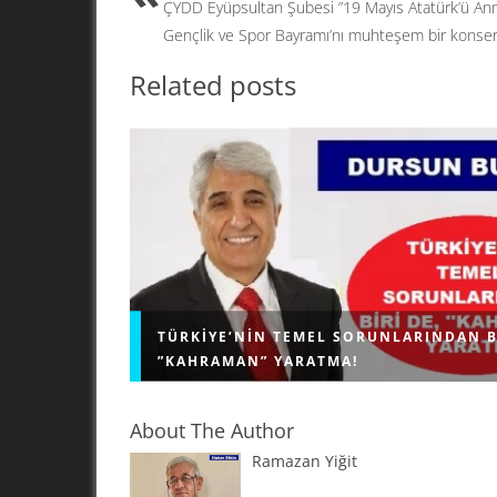
o
n
ÇYDD Eyüpsultan Şubesi ”19 Mayıs Atatürk’ü A
k
Gençlik ve Spor Bayramı’nı muhteşem bir konserl
Related posts
TÜRKIYE’NIN TEMEL SORUNLARINDAN B
”KAHRAMAN” YARATMA!
About The Author
Ramazan Yiğit