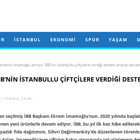
ÜR
İSTANBUL
EKONOMI
SPOR
YAŞAM
emelini İmamoğlu atmıştı: İBB’nin İstanbullu çiftçilere verdiği destek artarak deva
B’NIN İSTANBULLU ÇIFTÇILERE VERDIĞI DEST
i
,
İstanbul
,
Tarım
,
ulan seçilmiş İBB Başkanı Ekrem İmamoğlu’nun, 2020 yılında başlat
klenen yeni ürünlerle devam ediyor. İBB, bu yıl ilk kez hibe edilecek
 yazlık fide dağıtımını, Silivri Değirmenköy’de düzenlenen törenle
ri Aslan, İmamoğlu’nun çiftçiye bakış vizyonuyla yol yürümeye d