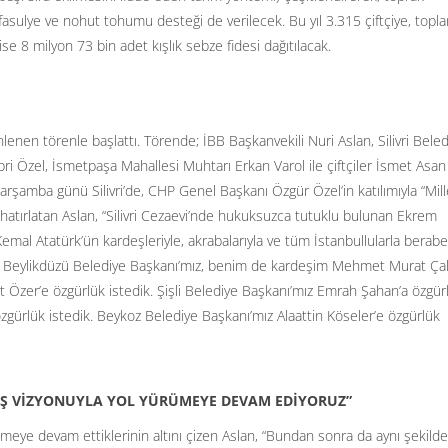
uru fasulye ve nohut tohumu desteği de verilecek. Bu yıl 3.315 çiftçiye, topl
ise 8 milyon 73 bin adet kışlık sebze fidesi dağıtılacak.
nlenen törenle başlattı. Törende; İBB Başkanvekili Nuri Aslan, Silivri Bele
abri Özel, İsmetpaşa Mahallesi Muhtarı Erkan Varol ile çiftçiler İsmet Asan
şamba günü Silivri’de, CHP Genel Başkanı Özgür Özel’in katılımıyla “Mill
i hatırlatan Aslan, “Silivri Cezaevi’nde hukuksuzca tutuklu bulunan Ekrem
emal Atatürk’ün kardeşleriyle, akrabalarıyla ve tüm İstanbullularla berabe
k. Beylikdüzü Belediye Başkanı’mız, benim de kardeşim Mehmet Murat Çal
 Özer’e özgürlük istedik. Şişli Belediye Başkanı’mız Emrah Şahan’a özgür
özgürlük istedik. Beykoz Belediye Başkanı’mız Alaattin Köseler’e özgürlük
IŞ VİZYONUYLA YOL YÜRÜMEYE DEVAM EDİYORUZ”
meye devam ettiklerinin altını çizen Aslan, “Bundan sonra da aynı şekilde