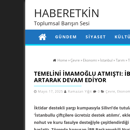
HABERETKİN
Toplumsal Barışın Sesi
GÜNDEM
SIYASET
KÜLT
Home
»
Çevre
»
Ekonomi
»
İstanbul
»
Tarım
» T
TEMELINI İMAMOĞLU ATMIŞTI: İB
ARTARAK DEVAM EDIYOR
Mayıs 17, 2025
Ramazan Yiğit
0
Çevre
,
Ekonom
İktidar destekli yargı kumpasıyla Silivri’de tut
‘İstanbullu çiftçilere ücretsiz destek atılımı’, e
nohut ve kuru fasulye desteğiyle çeşitlendirdiği
başlattı. Törende konuşan İBB Başkanvekili Nu