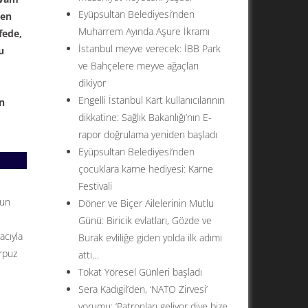
Eyüpsultan Belediyesi’nden
den
Muharrem Ayında Aşure İkramı
fede,
İstanbul meyve verecek: İBB Park
u
ve Bahçelere meyve ağaçları
dikiyor
Engelli İstanbul Kart kullanıcılarının
an
dikkatine: Sağlık Bakanlığı’nın E-
rapor doğrulama yeniden başladı
Eyüpsultan Belediyesi’nden
çocuklara karne hediyesi: Karne
Festivali
nun
Döner ve Biçer Ailelerinin Mutlu
Günü: Biricik evlatları, Gözde ve
acıyla
Burak evliliğe giden yolda ilk adımı
arpuz
attı…
,
Tokat Yöresel Günleri başladı
Sera Kadıgil’den, ‘NATO Zirvesi’
yorumu: ‘Patronları geliyor diye bize