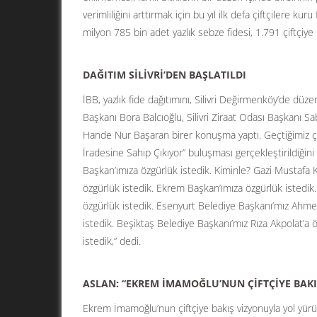
verimliliğini arttırmak için bu yıl ilk defa çiftçilere k
milyon 785 bin adet yazlık sebze fidesi, 1.791 çiftçiye 
DAĞITIM SİLİVRİ’DEN BAŞLATILDI
İBB, yazlık fide dağıtımını, Silivri Değirmenköy’de düze
Başkanı Bora Balcıoğlu, Silivri Ziraat Odası Başkanı S
Hande Nur Başaran birer konuşma yaptı. Geçtiğimiz çar
İradesine Sahip Çıkıyor” buluşması gerçekleştirildiğin
Başkan’ımıza özgürlük istedik. Kiminle? Gazi Mustafa K
özgürlük istedik. Ekrem Başkan’ımıza özgürlük istedi
özgürlük istedik. Esenyurt Belediye Başkanı’mız Ahmet
istedik. Beşiktaş Belediye Başkanı’mız Rıza Akpolat’a 
istedik,” dedi.
ASLAN: “EKREM İMAMOĞLU’NUN ÇİFTÇİYE BAK
Ekrem İmamoğlu’nun çiftçiye bakış vizyonuyla yol yürü