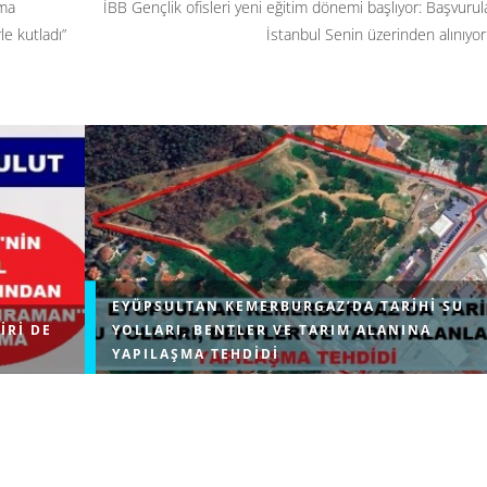
nma
İBB Gençlik ofisleri yeni eğitim dönemi başlıyor: Başvurul
e kutladı”
İstanbul Senin üzerinden alınıyo
EYÜPSULTAN KEMERBURGAZ’DA TARIHI SU
IRI DE
YOLLARI, BENTLER VE TARIM ALANINA
YAPILAŞMA TEHDIDI