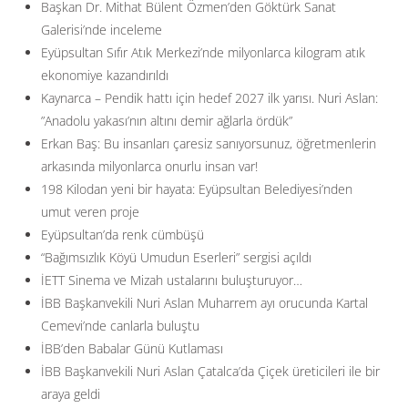
Başkan Dr. Mithat Bülent Özmen’den Göktürk Sanat
Galerisi’nde inceleme
Eyüpsultan Sıfır Atık Merkezi’nde milyonlarca kilogram atık
ekonomiye kazandırıldı
Kaynarca – Pendik hattı için hedef 2027 ilk yarısı. Nuri Aslan:
”Anadolu yakası’nın altını demir ağlarla ördük”
Erkan Baş: Bu insanları çaresiz sanıyorsunuz, öğretmenlerin
arkasında milyonlarca onurlu insan var!
198 Kilodan yeni bir hayata: Eyüpsultan Belediyesi’nden
umut veren proje
Eyüpsultan’da renk cümbüşü
“Bağımsızlık Köyü Umudun Eserleri” sergisi açıldı
İETT Sinema ve Mizah ustalarını buluşturuyor…
İBB Başkanvekili Nuri Aslan Muharrem ayı orucunda Kartal
Cemevi’nde canlarla buluştu
İBB’den Babalar Günü Kutlaması
İBB Başkanvekili Nuri Aslan Çatalca’da Çiçek üreticileri ile bir
araya geldi