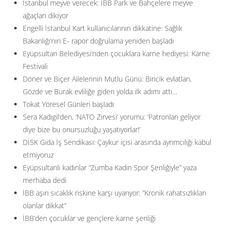
İstanbul meyve verecek: İBB Park ve Bahçelere meyve
ağaçları dikiyor
Engelli İstanbul Kart kullanıcılarının dikkatine: Sağlık
Bakanlığı’nın E- rapor doğrulama yeniden başladı
Eyüpsultan Belediyesi’nden çocuklara karne hediyesi: Karne
Festivali
Döner ve Biçer Ailelerinin Mutlu Günü: Biricik evlatları,
Gözde ve Burak evliliğe giden yolda ilk adımı attı…
Tokat Yöresel Günleri başladı
Sera Kadıgil’den, ‘NATO Zirvesi’ yorumu: ‘Patronları geliyor
diye bize bu onursuzluğu yaşatıyorlar!’
DİSK Gıda İş Sendikası: Çaykur içisi arasında ayrımcılığı kabul
etmiyoruz
Eyüpsultanlı kadınlar “Zumba Kadın Spor Şenliğiyle” yaza
merhaba dedi
İBB aşırı sıcaklık riskine karşı uyarıyor: ”Kronik rahatsızlıkları
olanlar dikkat”
İBB’den çocuklar ve gençlere karne şenliği