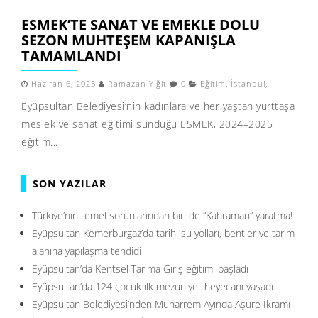
ESMEK’TE SANAT VE EMEKLE DOLU
SEZON MUHTEŞEM KAPANIŞLA
TAMAMLANDI
Haziran 6, 2025
Ramazan Yiğit
0
Eğitim
,
İstanbul
,
Eyüpsultan Belediyesi’nin kadınlara ve her yaştan yurttaşa
meslek ve sanat eğitimi sunduğu ESMEK, 2024–2025
eğitim...
SON YAZILAR
Türkiye’nin temel sorunlarından biri de ”Kahraman” yaratma!
Eyüpsultan Kemerburgaz’da tarihi su yolları, bentler ve tarım
alanına yapılaşma tehdidi
Eyüpsultan’da Kentsel Tarıma Giriş eğitimi başladı
Eyüpsultan’da 124 çocuk ilk mezuniyet heyecanı yaşadı
Eyüpsultan Belediyesi’nden Muharrem Ayında Aşure İkramı