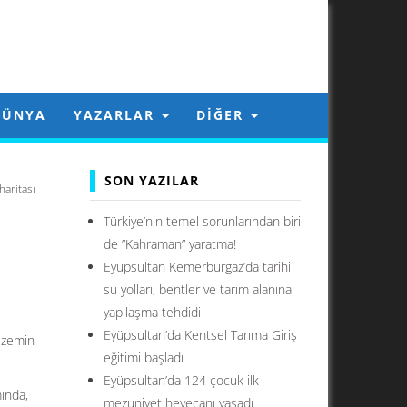
DÜNYA
YAZARLAR
DIĞER
SON YAZILAR
haritası
Türkiye’nin temel sorunlarından biri
de ”Kahraman” yaratma!
Eyüpsultan Kemerburgaz’da tarihi
su yolları, bentler ve tarım alanına
yapılaşma tehdidi
Eyüpsultan’da Kentsel Tarıma Giriş
n zemin
eğitimi başladı
Eyüpsultan’da 124 çocuk ilk
mında,
mezuniyet heyecanı yaşadı