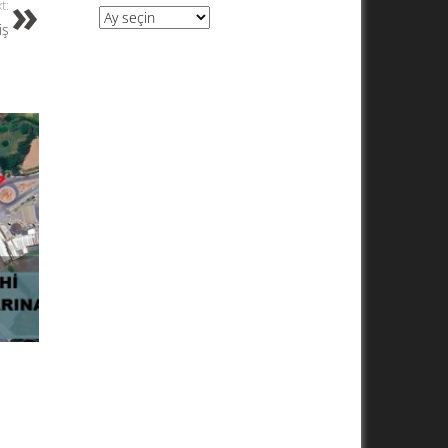
t:
Arşivler
iş