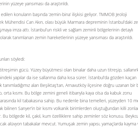
nin yüzeye yansıması da araştırıldı.
ilen konuların başında ‘zemin-bina’ ilişkisi geliyor. TMMOB Jeoloji
sek Mühendisi Can Akın, olası büyük Marmara depreminin İstanbul’daki z
şmaya imza attı. İstanbul’un riskli ve sağlam zeminli bölgelerinin detaylı
larak tanımlanan zemin hareketlerinin yüzeye yansıması da araştırıldı.
nları söyledi:
 titreşimin gücü. Yüzey büyütmesi olan binalar daha uzun titreşip, sallanır
deki yapılar da ise sallanma daha kısa sürer. İstanbul’da gözden kaçan 
 tanımladığımız alan Beşiktaş’tan, Arnavutköy ilçesine doğru uzanan bir 
, orta kısmı. Bu bölge zemini geneli itibarıyla kaya olsa da kabuk zonu
rasında kil tabakasına sahip. Bu nedenle bina temelleri, yüzeyden 10 m
k bilinen Sarıyer’in bir kısmı volkanik birimlerden oluştuğundan killi zonla
. Bu bölgede kil, çakıl, kum özelliklere sahip zeminler söz konusu. Beykoz
cak alüvyon tabakalar mevcut. Yumuşak zemin yapısı, yamaçlarda kayma 