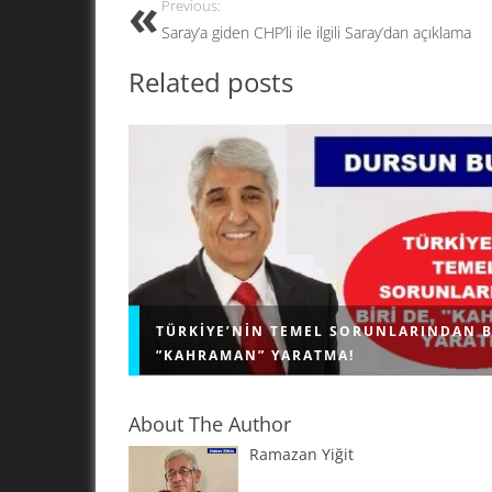
o
o
Previous:
o
n
Saray’a giden CHP’li ile ilgili Saray’dan açıklama
k
Related posts
TÜRKIYE’NIN TEMEL SORUNLARINDAN B
”KAHRAMAN” YARATMA!
About The Author
Ramazan Yiğit