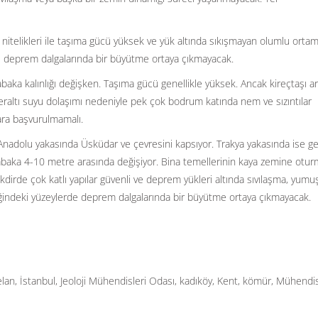
 nitelikleri ile taşıma gücü yüksek ve yük altında sıkışmayan olumlu ortam
e deprem dalgalarında bir büyütme ortaya çıkmayacak.
aka kalınlığı değişken. Taşıma gücü genellikle yüksek. Ancak kireçtaşı a
e yeraltı suyu dolaşımı nedeniyle pek çok bodrum katında nem ve sızıntılar
lara başvurulmamalı.
 Anadolu yakasında Üsküdar ve çevresini kapsıyor. Trakya yakasında ise g
tabaka 4-10 metre arasında değişiyor. Bina temellerinin kaya zemine otur
akdirde çok katlı yapılar güvenli ve deprem yükleri altında sıvılaşma, yum
liğindeki yüzeylerde deprem dalgalarında bir büyütme ortaya çıkmayacak.
elan
,
İstanbul
,
Jeoloji Mühendisleri Odası
,
kadıköy
,
Kent
,
kömür
,
Mühendi