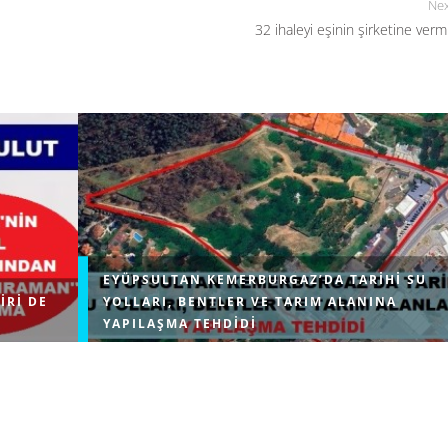
Nex
32 ihaleyi eşinin şirketine verm
EYÜPSULTAN KEMERBURGAZ’DA TARIHI SU
IRI DE
YOLLARI, BENTLER VE TARIM ALANINA
YAPILAŞMA TEHDIDI