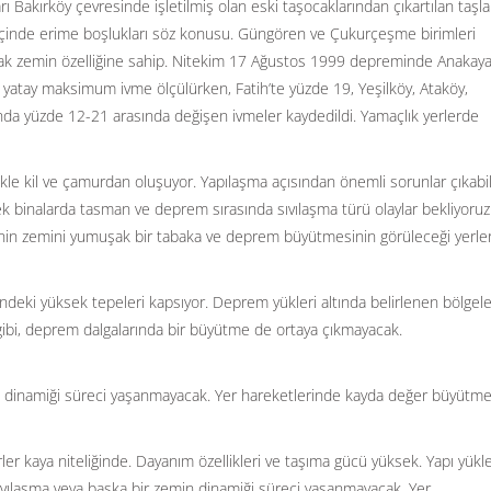
ı Bakırköy çevresinde işletilmiş olan eski taşocaklarından çıkartılan taşlar
ı içinde erime boşlukları söz konusu. Güngören ve Çukurçeşme birimleri
k zemin özelliğine sahip. Nitekim 17 Ağustos 1999 depreminde Anakay
 yatay maksimum ivme ölçülürken, Fatih’te yüzde 19, Yeşilköy, Ataköy,
a yüzde 12-21 arasında değişen ivmeler kaydedildi. Yamaçlık yerlerde
kle kil ve çamurdan oluşuyor. Yapılaşma açısından önemli sorunlar çıkabi
ksek binalarda tasman ve deprem sırasında sıvılaşma türü olaylar bekliyoruz
genin zemini yumuşak bir tabaka ve deprem büyütmesinin görüleceği yerle
deki yüksek tepeleri kapsıyor. Deprem yükleri altında belirlenen bölgel
gibi, deprem dalgalarında bir büyütme de ortaya çıkmayacak.
 dinamiği süreci yaşanmayacak. Yer hareketlerinde kayda değer büyütm
r kaya niteliğinde. Dayanım özellikleri ve taşıma gücü yüksek. Yapı yükle
ıvılaşma veya başka bir zemin dinamiği süreci yaşanmayacak. Yer