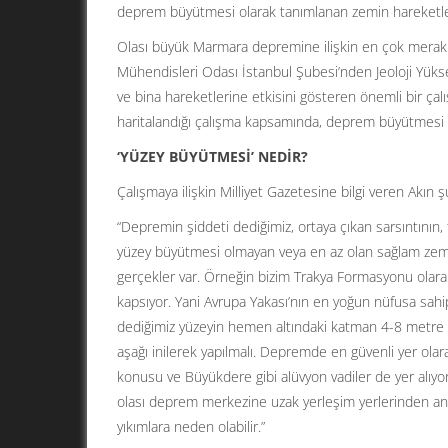
deprem büyütmesi olarak tanımlanan zemin hareketleri
Olası büyük Marmara depremine ilişkin en çok merak ed
Mühendisleri Odası İstanbul Şubesi’nden Jeoloji Yük
ve bina hareketlerine etkisini gösteren önemli bir çalı
haritalandığı çalışma kapsamında, deprem büyütmesi o
‘YÜZEY BÜYÜTMESİ’ NEDİR?
Çalışmaya ilişkin Milliyet Gazetesine bilgi veren Akın şu
“Depremin şiddeti dediğimiz, ortaya çıkan sarsıntının,
yüzey büyütmesi olmayan veya en az olan sağlam zemin
gerçekler var. Örneğin bizim Trakya Formasyonu olarak
kapsıyor. Yani Avrupa Yakası’nın en yoğun nüfusa sahip
dediğimiz yüzeyin hemen altındaki katman 4-8 metre a
aşağı inilerek yapılmalı. Depremde en güvenli yer olara
konusu ve Büyükdere gibi alüvyon vadiler de yer alıyor
olası deprem merkezine uzak yerleşim yerlerinden an
yıkımlara neden olabilir.”