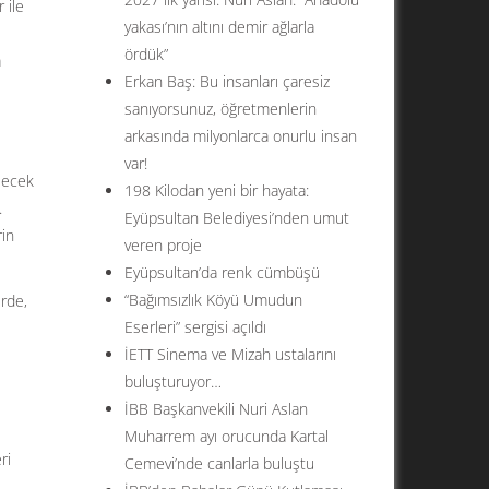
 ile
yakası’nın altını demir ağlarla
ördük”
a
Erkan Baş: Bu insanları çaresiz
sanıyorsunuz, öğretmenlerin
arkasında milyonlarca onurlu insan
var!
lecek
198 Kilodan yeni bir hayata:
.
Eyüpsultan Belediyesi’nden umut
rin
veren proje
Eyüpsultan’da renk cümbüşü
“Bağımsızlık Köyü Umudun
erde,
Eserleri” sergisi açıldı
İETT Sinema ve Mizah ustalarını
buluşturuyor…
e
İBB Başkanvekili Nuri Aslan
Muharrem ayı orucunda Kartal
ri
Cemevi’nde canlarla buluştu