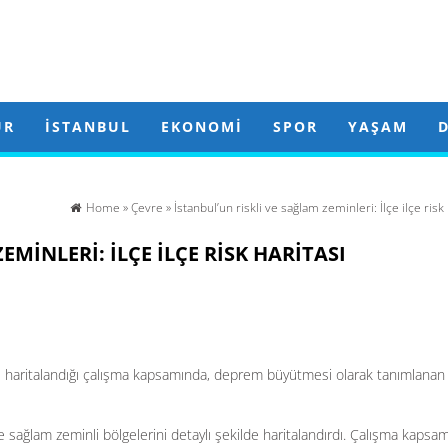
ÜR
İSTANBUL
EKONOMI
SPOR
YAŞAM
Home
»
Çevre
» İstanbul’un riskli ve sağlam zeminleri: İlçe ilçe risk 
EMINLERI: İLÇE ILÇE RISK HARITASI
aylı haritalandığı çalışma kapsamında, deprem büyütmesi olarak tanımlana
e sağlam zeminli bölgelerini detaylı şekilde haritalandırdı. Çalışma kapsa