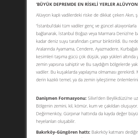
‘BÜYÜK DEPREMDE EN RİSKLİ YERLER ALÜVYON
Alüvyon kaplı vadilerdeki riske de dikkat çeken Akın, 
“İstanbul’daki tüm vadiler genç ve güncel alüvyonlarla k
bağlanarak, İstanbul Boğazı veya Marmara Denizi’ne bağ
kadar deniz suyu tarafından çamur biriktirildi. Bu ne
Aralarında Ayamama, Cendere, Ayazmadere, Kurbağalıder
kesimleri taşıma gücü çok düşük, yapı yükleri altınd
zemin yapısına sahiptir ve Bu saydığım bölgelerde yak
vadiler. Bu kuşaklarda yapılaşma olmaması gerekirdi. M
derin kazıklı temel, ya da zemin iyileştirme önlemlerin
Danişmen Formasyonu:
Silivri’den Beylikdüzü’ne u
Bölgenin zemini, kil, kömür, kum ve çakıldan oluşuy
Değirmenköy, Gürpınar hattında da kayda değer büyü
heyelanları oluşabilir.
Bakırköy-Güngören hattı:
Bakırköy katmanı dediğimiz