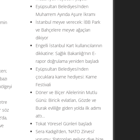
Eyüpsultan Belediyesi’nden
Muharrem Ayında Aşure İkramı
İstanbul meyve verecek: İBB Park
emin
ve Bahçelere meyve ağaçları
dikiyor
Engelli İstanbul Kart kullanıcılarının
dikkatine: Sağlık Bakanlığı’nın E-
rapor doğrulama yeniden başladı
Eyüpsultan Belediyesi’nden
ken;
çocuklara karne hediyesi: Karne
bazı
Festivali
bölgeyi
Döner ve Biçer Ailelerinin Mutlu
Günü: Biricik evlatları, Gözde ve
etre
Burak evliliğe giden yolda ilk adımı
r söz
attı…
’da,
Tokat Yöresel Günleri başladı
ve
Sera Kadıgil’den, ‘NATO Zirvesi’
yorumu: ‘Patronları geliyor diye bize