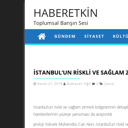
HABERETKİN
Toplumsal Barışın Sesi
GÜNDEM
SIYASET
KÜLT
İSTANBUL’UN RISKLI VE SAĞLAM Z
Kasım 21, 2019
Ramazan Yiğit
0
Çevre
,
İstanbul’un riskli ve sağlam zeminli bölgelerinin det
hareketlerinin yüzeye yansıması da araştırıldı
Jeoloji Yüksek Mühendisi Can Akın, İstanbul’un riskli v