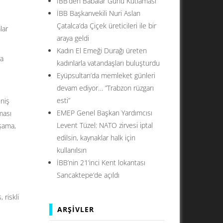
İBB’den Babalar Günü Kutlaması
İBB Başkanvekili Nuri Aslan
Çatalca’da Çiçek üreticileri ile bir
lar
araya geldi
Kadın El Emeği Durağı üreten
ra
kadınlarla vatandaşları buluşturdu
Eyüpsultan’da memleket günleri
devam ediyor… ”Trabzon rüzgarı
esti”
eniş
EMEP Genel Başkan Yardımcısı
ması
Levent Tüzel: NATO zirvesi iptal
uşama,
edilsin, kaynaklar halk için
kullanılsın
İBB’nin 21’inci Kent lokantası
Sancaktepe’de açıldı
s
,
riskli
ARŞIVLER