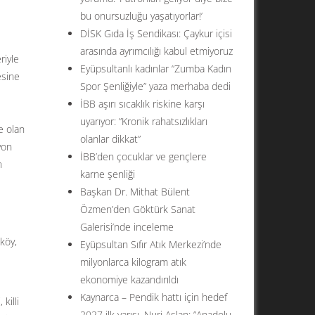
bu onursuzluğu yaşatıyorlar!’
DİSK Gıda İş Sendikası: Çaykur içisi
arasında ayrımcılığı kabul etmiyoruz
riyle
Eyüpsultanlı kadınlar “Zumba Kadın
esine
Spor Şenliğiyle” yaza merhaba dedi
İBB aşırı sıcaklık riskine karşı
uyarıyor: ”Kronik rahatsızlıkları
e olan
olanlar dikkat”
yon
İBB’den çocuklar ve gençlere
n
karne şenliği
Başkan Dr. Mithat Bülent
Özmen’den Göktürk Sanat
Galerisi’nde inceleme
köy,
Eyüpsultan Sıfır Atık Merkezi’nde
milyonlarca kilogram atık
ekonomiye kazandırıldı
Kaynarca – Pendik hattı için hedef
killi
2027 ilk yarısı. Nuri Aslan: ”Anadolu