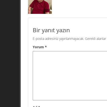
"KAHRAMAN" YARATMA! Geri bıraktırılmış ülkel
problemi; kendi sorunlarını çözmek için demok
işleyişe sahip olan, bağımsız, herkese eşit dav
eşit hizmet veren kamu kurumlarını...
Bir yanıt yazın
E-posta adresiniz yayınlanmayacak.
Gerekli alanlar
Yorum
*