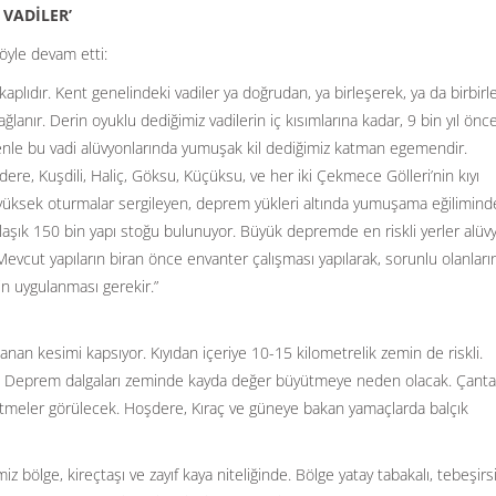
 VADİLER’
şöyle devam etti:
aplıdır. Kent genelindeki vadiler ya doğrudan, ya birleşerek, ya da birbirle
lanır. Derin oyuklu dediğimiz vadilerin iç kısımlarına kadar, 9 bin yıl önc
denle bu vadi alüvyonlarında yumuşak kil dediğimiz katman egemendir.
e, Kuşdili, Haliç, Göksu, Küçüksu, ve her iki Çekmece Gölleri’nin kıyı
a yüksek oturmalar sergileyen, deprem yükleri altında yumuşama eğilimind
laşık 150 bin yapı stoğu bulunuyor. Büyük depremde en riskli yerler alüv
evcut yapıların biran önce envanter çalışması yapılarak, sorunlu olanları
in uygulanması gerekir.”
zanan kesimi kapsıyor. Kıyıdan içeriye 10-15 kilometrelik zemin de riskli.
or. Deprem dalgaları zeminde kayda değer büyütmeye neden olacak. Çanta
tmeler görülecek. Hoşdere, Kıraç ve güneye bakan yamaçlarda balçık
 bölge, kireçtaşı ve zayıf kaya niteliğinde. Bölge yatay tabakalı, tebeşirsi, 