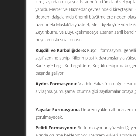
kireçtaşından oluşuyor. İstanbul’un tüm tarihsel yapılar
yapıldı. Merter ve Haznedar çevresindeki kireçtaşlar
deprem dalgalarında önemli büyütmelere neden olaca
üzerindeki Maslak’ta yüzde 4, Mecidiyeköy’de yüzde 6
Zeytinburnu ve Büyükçekmece’ye uzanan sahil bandınd
heyelan riski söz konusu.
Kuşdili ve Kurbalığıdere:
Kuşdili formasyonu genelli
zayıf zemine sahip. Killerin plastik davranışlarıyla yü
Kadıköy’e bağlı, Kurbağalıdere, Kuşdili dediğimiz böl
başında geliyor.
Aydos Formasyonu:
Anadolu Yakası’nın doğu kesimin
sıvılaşma, yumuşama, oturma gibi zayıflamalar ortaya 
Yayalar Formasyonu:
Deprem yükleri altında zemin
görülmeyecek.
Pelitli Formasyonu:
Bu formasyonun yüzeylediği yerle
altında oturma beklenmiyor. Deprem yükleri altında s