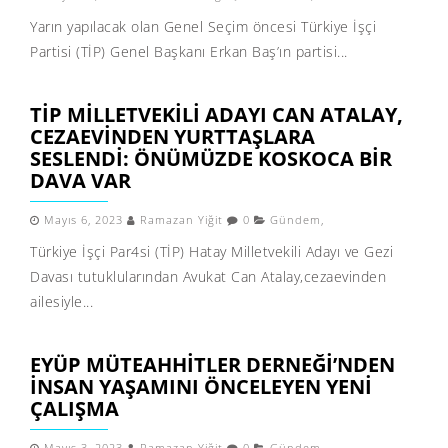
Yarın yapılacak olan Genel Seçim öncesi Türkiye İşçi
Partisi (TİP) Genel Başkanı Erkan Baş’ın partisi...
TİP MILLETVEKILI ADAYI CAN ATALAY,
CEZAEVINDEN YURTTAŞLARA
SESLENDI: ÖNÜMÜZDE KOSKOCA BIR
DAVA VAR
Mayıs 6, 2023
Ramazan Yiğit
0
Gündem
,
Türkiye İşçi Par4si (TİP) Hatay Milletvekili Adayı ve Gezi
Davası tutuklularından Avukat Can Atalay,cezaevinden
ailesiyle...
EYÜP MÜTEAHHITLER DERNEĞI’NDEN
İNSAN YAŞAMINI ÖNCELEYEN YENI
ÇALIŞMA