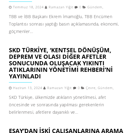
Temmuz 18, 2024
Ramazan Yiğit
0
Gündem
,
TBB ve İBB Başkanı Ekrem İmamoğlu, TBB Encümen
Toplantısı sonrası yaptığı basın açıklamasında, ekonomi,
göçmenler...
SKD TÜRKIYE, ‘KENTSEL DÖNÜŞÜM,
DEPREM VE OLASI DIĞER AFETLER
SONUCUNDA OLUŞACAK YIKINTI
ATIKLARININ YÖNETIMI REHBERI’NI
YAYINLADI
Haziran 13, 2024
Ramazan Yiğit
0
Çevre
,
Gündem
,
SKD Türkiye, ülkemizde atıkların yönetilmesi, afet
öncesinde ve sonrasında yapılması gerekenlerin
belirlenmesi, afetlere dayanıklı ve...
ESAY’DAN İSKİ ÇALIŞANLARINA ARAMA