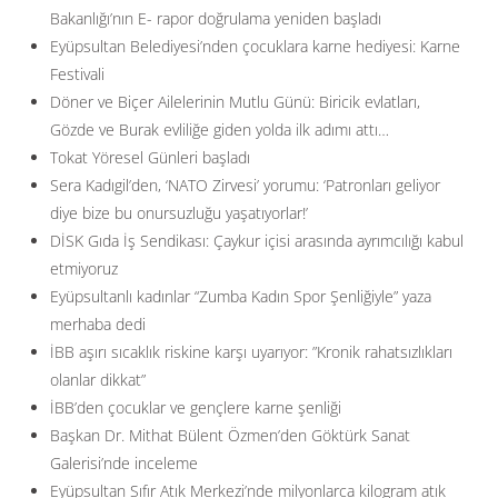
Bakanlığı’nın E- rapor doğrulama yeniden başladı
Eyüpsultan Belediyesi’nden çocuklara karne hediyesi: Karne
Festivali
Döner ve Biçer Ailelerinin Mutlu Günü: Biricik evlatları,
Gözde ve Burak evliliğe giden yolda ilk adımı attı…
Tokat Yöresel Günleri başladı
Sera Kadıgil’den, ‘NATO Zirvesi’ yorumu: ‘Patronları geliyor
diye bize bu onursuzluğu yaşatıyorlar!’
DİSK Gıda İş Sendikası: Çaykur içisi arasında ayrımcılığı kabul
etmiyoruz
Eyüpsultanlı kadınlar “Zumba Kadın Spor Şenliğiyle” yaza
merhaba dedi
İBB aşırı sıcaklık riskine karşı uyarıyor: ”Kronik rahatsızlıkları
olanlar dikkat”
İBB’den çocuklar ve gençlere karne şenliği
Başkan Dr. Mithat Bülent Özmen’den Göktürk Sanat
Galerisi’nde inceleme
Eyüpsultan Sıfır Atık Merkezi’nde milyonlarca kilogram atık