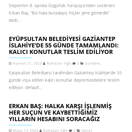
Depremin 8. ayında Özgürlük Yürüyüşü’nden seslenen
Erkan Baş, “Biz hala buradayız, hiçbir yere gitmedik”
dedi....
EYÜPSULTAN BELEDIYESI GAZIANTEP
İSLAHIYE’DE 55 GÜNDE TAMAMLANDI:
KALICI KONUTLAR TESLIM EDILIYOR
Haziran 21, 2023
Ramazan Yiğit
0
Gündem
,
Eyüpsultan Belediyesi tarafından Gaziantep İslahiye’de 55
günde inşa edilen kalıcı konutlar depremzedelere teslim
ediliyor. default...
ERKAN BAŞ: HALKA KARŞI IŞLENMIŞ
HER SUÇUN VE KAYBETTIĞIMIZ
YILLARIN HESABINI SORACAĞIZ
Mayıs 13, 2023
Ramazan Yiğit
0
Genel
,