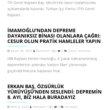
TİP Genel Başkanı Baş, Meclis’teki basın toplantısında
açıklamalarda bulundu. Türkiye İşçi Partisi (TİP) Genel
Başkanı...
İMAMOĞLU’NDAN DEPREME
DAYANIKSIZ BINASI OLANLARA ÇAĞRI:
CESUR OLUN PRATIK HAMLELER YAPIN
Kasım 24, 2023
Ramazan Yiğit
0
Çevre
,
İstanbul
,
İBB Başkanı Ekrem İmamoğlu, 6 Şubat Kahramanmaraş
depremlerinin ardından ‘karbon fiber’ yöntemiyle
güçlendirilmesine başlanan İmar...
ERKAN BAŞ, ÖZGÜRLÜK
YÜRÜYÜŞÜ’NDEN SESLENDI: DEPREMIN
8. AYI, BIZ HALA BURADAYIZ
Ekim 6, 2023
Ramazan Yiğit
0
Gündem
,