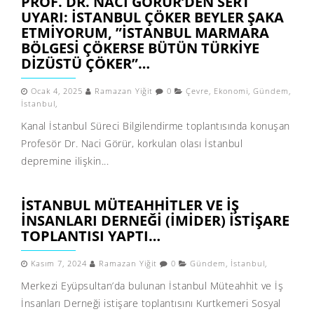
PROF. DR. NACI GÖRÜR’DEN SERT
UYARI: İSTANBUL ÇÖKER BEYLER ŞAKA
ETMIYORUM, ”İSTANBUL MARMARA
BÖLGESI ÇÖKERSE BÜTÜN TÜRKIYE
DIZÜSTÜ ÇÖKER”…
Ocak 4, 2025
Ramazan Yiğit
0
Çevre
,
Ekonomi
,
Gündem
,
İstanbul
,
Kanal İstanbul Süreci Bilgilendirme toplantısında konuşan
Profesör Dr. Naci Görür, korkulan olası İstanbul
depremine ilişkin...
İSTANBUL MÜTEAHHITLER VE İŞ
İNSANLARI DERNEĞI (İMİDER) İSTIŞARE
TOPLANTISI YAPTI…
Kasım 7, 2024
Ramazan Yiğit
0
Gündem
,
İstanbul
,
Merkezi Eyüpsultan’da bulunan İstanbul Müteahhit ve İş
İnsanları Derneği istişare toplantısını Kurtkemeri Sosyal