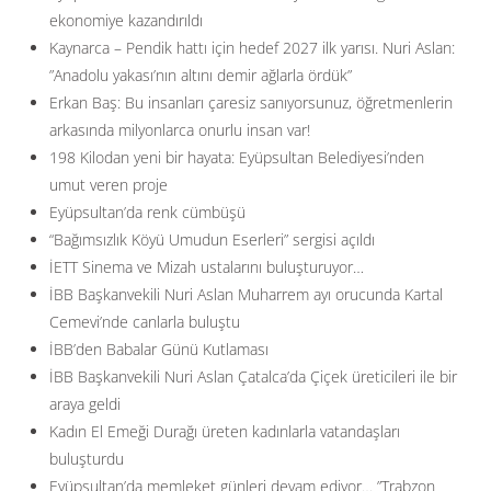
ekonomiye kazandırıldı
Kaynarca – Pendik hattı için hedef 2027 ilk yarısı. Nuri Aslan:
”Anadolu yakası’nın altını demir ağlarla ördük”
Erkan Baş: Bu insanları çaresiz sanıyorsunuz, öğretmenlerin
arkasında milyonlarca onurlu insan var!
198 Kilodan yeni bir hayata: Eyüpsultan Belediyesi’nden
umut veren proje
Eyüpsultan’da renk cümbüşü
“Bağımsızlık Köyü Umudun Eserleri” sergisi açıldı
İETT Sinema ve Mizah ustalarını buluşturuyor…
İBB Başkanvekili Nuri Aslan Muharrem ayı orucunda Kartal
Cemevi’nde canlarla buluştu
İBB’den Babalar Günü Kutlaması
İBB Başkanvekili Nuri Aslan Çatalca’da Çiçek üreticileri ile bir
araya geldi
Kadın El Emeği Durağı üreten kadınlarla vatandaşları
buluşturdu
Eyüpsultan’da memleket günleri devam ediyor… ”Trabzon