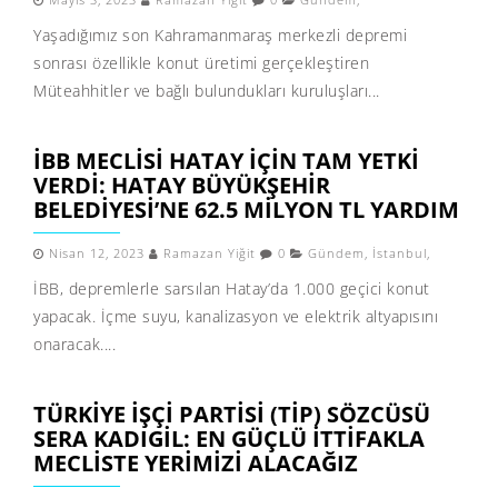
Mayıs 3, 2023
Ramazan Yiğit
0
Gündem
,
Yaşadığımız son Kahramanmaraş merkezli depremi
sonrası özellikle konut üretimi gerçekleştiren
Müteahhitler ve bağlı bulundukları kuruluşları...
İBB MECLISI HATAY IÇIN TAM YETKI
VERDI: HATAY BÜYÜKŞEHIR
BELEDIYESI’NE 62.5 MILYON TL YARDIM
Nisan 12, 2023
Ramazan Yiğit
0
Gündem
,
İstanbul
,
İBB, depremlerle sarsılan Hatay’da 1.000 geçici konut
yapacak. İçme suyu, kanalizasyon ve elektrik altyapısını
onaracak....
TÜRKIYE İŞÇI PARTISI (TİP) SÖZCÜSÜ
SERA KADIGIL: EN GÜÇLÜ ITTIFAKLA
MECLISTE YERIMIZI ALACAĞIZ