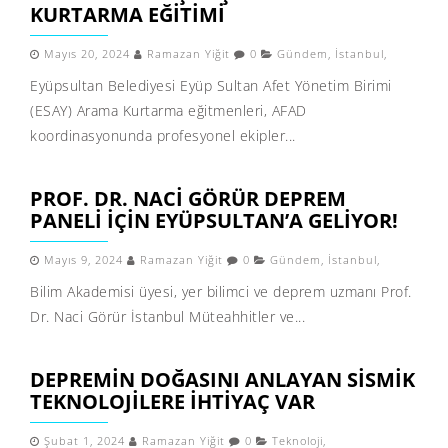
KURTARMA EĞITIMI
Mayıs 20, 2024
Ramazan Yiğit
0
Gündem
,
İstanbul
,
Eyüpsultan Belediyesi Eyüp Sultan Afet Yönetim Birimi
(ESAY) Arama Kurtarma eğitmenleri, AFAD
koordinasyonunda profesyonel ekipler...
PROF. DR. NACI GÖRÜR DEPREM
PANELI IÇIN EYÜPSULTAN’A GELIYOR!
Mayıs 9, 2024
Ramazan Yiğit
0
Gündem
,
İstanbul
,
Bilim Akademisi üyesi, yer bilimci ve deprem uzmanı Prof.
Dr. Naci Görür İstanbul Müteahhitler ve...
DEPREMIN DOĞASINI ANLAYAN SISMIK
TEKNOLOJILERE IHTIYAÇ VAR
Şubat 1, 2024
Ramazan Yiğit
0
Teknoloji
,