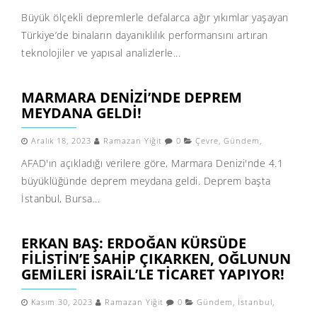
Büyük ölçekli depremlerle defalarca ağır yıkımlar yaşayan
Türkiye’de binaların dayanıklılık performansını artıran
teknolojiler ve yapısal analizlerle...
MARMARA DENIZI’NDE DEPREM
MEYDANA GELDI!
Aralık 18, 2023
Ramazan Yiğit
0
Çevre
,
Gündem
,
AFAD'ın açıkladığı verilere göre, Marmara Denizi'nde 4.1
büyüklüğünde deprem meydana geldi. Deprem başta
İstanbul, Bursa...
ERKAN BAŞ: ERDOĞAN KÜRSÜDE
FILISTIN’E SAHIP ÇIKARKEN, OĞLUNUN
GEMILERI İSRAIL’LE TICARET YAPIYOR!
Kasım 30, 2023
Ramazan Yiğit
0
Gündem
,
İstanbul
,