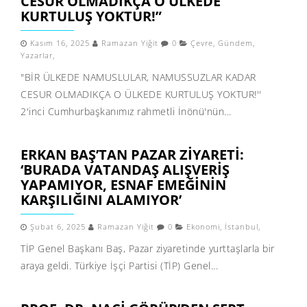
CESUR OLMADIKÇA O ÜLKEDE
KURTULUŞ YOKTUR!”
Kasım 16, 2025
Ramazan Yiğit
0
Çevre
,
Gündem
,
Yazarlar
,
"BİR ÜLKEDE NAMUSLULAR, NAMUSSUZLAR KADAR
CESUR OLMADIKÇA O ÜLKEDE KURTULUŞ YOKTUR!''
2'inci Cumhurbaşkanımız rahmetli İnönü'nün...
ERKAN BAŞ’TAN PAZAR ZIYARETI:
‘BURADA VATANDAŞ ALIŞVERIŞ
YAPAMIYOR, ESNAF EMEĞININ
KARŞILIĞINI ALAMIYOR’
Şubat 6, 2025
Ramazan Yiğit
0
Ekonomi
,
İstanbul
,
TİP Genel Başkanı Baş, Pazar ziyaretinde yurttaşlarla bir
araya geldi. Türkiye İşçi Partisi (TİP) Genel...