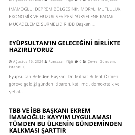
İMAMOĞLU: DEPREM BÖLGESİNİN MORAL, MUTLULUK,
EKONOMİK VE HUZUR SEVİYESİ YÜKSELENE KADAR
MÜCADELEMİZ SÜRMELİDİR İBB Başkanı...
EYÜPSULTAN’IN GELECEĞINI BIRLIKTE
HAZIRLIYORUZ
Ağustos 16, 2024
Ramazan Yiğit
0
Çevre
,
Gündem
,
İstanbul
,
Eyüpsultan Belediye Başkanı Dr. Mithat Bülent Özmen
göreve geldiği günden itibaren, katılımcı, demokratik ve
şeffaf...
TBB VE İBB BAŞKANI EKREM
İMAMOĞLU: KAYYIM UYGULAMASI
TÜMDEN BU ÜLKENIN GÜNDEMINDEN
KALKMASI ŞARTTIR