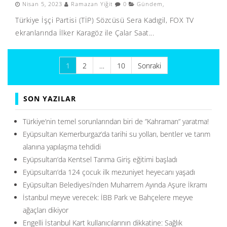
Nisan 5, 2023
Ramazan Yiğit
0
Gündem
,
Türkiye İşçi Partisi (TİP) Sözcüsü Sera Kadıgil, FOX TV
ekranlarında İlker Karagöz ile Çalar Saat...
Yazı
1
2
…
10
Sonraki
sayfalaması
SON YAZILAR
Türkiye’nin temel sorunlarından biri de ”Kahraman” yaratma!
Eyüpsultan Kemerburgaz’da tarihi su yolları, bentler ve tarım
alanına yapılaşma tehdidi
Eyüpsultan’da Kentsel Tarıma Giriş eğitimi başladı
Eyüpsultan’da 124 çocuk ilk mezuniyet heyecanı yaşadı
Eyüpsultan Belediyesi’nden Muharrem Ayında Aşure İkramı
İstanbul meyve verecek: İBB Park ve Bahçelere meyve
ağaçları dikiyor
Engelli İstanbul Kart kullanıcılarının dikkatine: Sağlık