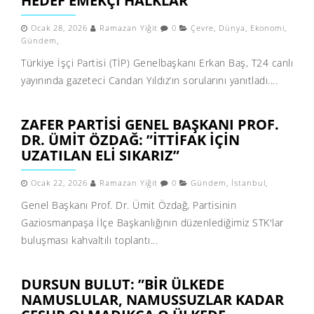
HEDEF EMEKÇI HALKLAR
Ocak 28, 2026
Ramazan Yiğit
0
Çevre
,
Dünya
,
Ekonomi
,
Gündem
,
Türkiye İşçi Partisi (TİP) Genelbaşkanı Erkan Baş, T24 canlı
yayınında gazeteci Candan Yıldız’ın sorularını yanıtladı....
ZAFER PARTISI GENEL BAŞKANI PROF.
DR. ÜMIT ÖZDAĞ: ”İTTIFAK IÇIN
UZATILAN ELI SIKARIZ”
Ocak 22, 2026
Ramazan Yiğit
0
Gündem
,
İstanbul
,
Genel Başkanı Prof. Dr. Ümit Özdağ, Partisinin
Gaziosmanpaşa İlçe Başkanlığının düzenlediğimiz STK'lar
buluşması kahvaltılı toplantı...
DURSUN BULUT: ”BIR ÜLKEDE
NAMUSLULAR, NAMUSSUZLAR KADAR