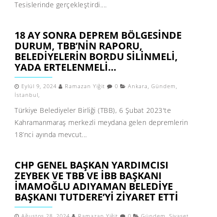
Tesislerinde gerçekleştirdi....
18 AY SONRA DEPREM BÖLGESINDE
DURUM, TBB’NIN RAPORU,
BELEDIYELERIN BORDU SILINMELI,
YADA ERTELENMELI…
Eylül 9, 2024
Ramazan Yiğit
0
Ankara
,
Gündem
,
İstanbul
,
Türkiye Belediyeler Birliği (TBB), 6 Şubat 2023'te
Kahramanmaraş merkezli meydana gelen depremlerin
18’nci ayında mevcut...
CHP GENEL BAŞKAN YARDIMCISI
ZEYBEK VE TBB VE İBB BAŞKANI
İMAMOĞLU ADIYAMAN BELEDIYE
BAŞKANI TUTDERE’YI ZIYARET ETTI
Ağustos 28, 2024
Ramazan Yiğit
0
Gündem
,
Siyaset
,