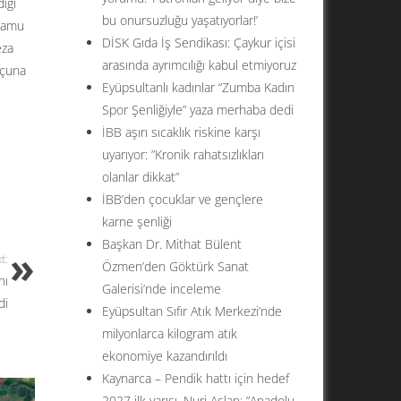
ığı
bu onursuzluğu yaşatıyorlar!’
 kamu
DİSK Gıda İş Sendikası: Çaykur içisi
eza
arasında ayrımcılığı kabul etmiyoruz
uçuna
Eyüpsultanlı kadınlar “Zumba Kadın
Spor Şenliğiyle” yaza merhaba dedi
İBB aşırı sıcaklık riskine karşı
uyarıyor: ”Kronik rahatsızlıkları
olanlar dikkat”
İBB’den çocuklar ve gençlere
karne şenliği
Başkan Dr. Mithat Bülent
t:
Özmen’den Göktürk Sanat
nı
Galerisi’nde inceleme
di
Eyüpsultan Sıfır Atık Merkezi’nde
milyonlarca kilogram atık
ekonomiye kazandırıldı
Kaynarca – Pendik hattı için hedef
2027 ilk yarısı. Nuri Aslan: ”Anadolu