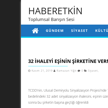
HABERETKİN
Toplumsal Barışın Sesi
GÜNDEM
SIYASET
KÜLT
32 IHALEYI EŞININ ŞIRKETINE VER
Kasım 21, 2019
Ramazan Yiğit
0
Siyaset
,
TCDD’nin, Ulusal Demiryolu Sinyalizasyon Projesi’nde 
bedelindeki 32 adet sinyalizasyon ihalesini, eşinin üze
sonra bu şirketin başına geçtiği öğrenildi