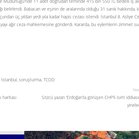
lge Müdürlüğü’nde 11 adet doğrudan teminde 415 bin 550 TL bedelli iş ald
dığı belirlendi. Babacan ve eşinin de aralarında olduğu 31 sanık hakkında,
undan üç yıldan yedi yıla kadar hapis cezası istendi. İstanbul 8. Asliye C
osyayı ağır ceza mahkemesine gönderdi. Kararda, bu eylemlerin zimmet s
,
İstanbul
,
soruşturma
,
TCDD
Nex
k haritası
Sözcü yazarı ‘Erdoğan’la görüşen CHP’li isim’ iddiası
yinele