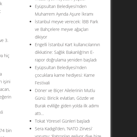
ak
Eyüpsultan Belediyesi’nden
t
Muharrem Ayında Aşure İkramı
İstanbul meyve verecek: İBB Park
ve Bahçelere meyve ağaçları
dikiyor
ve 3.
Engelli İstanbul Kart kullanıcılarının
dikkatine: Sağlık Bakanlığı’nın E-
ya hiç
rapor doğrulama yeniden başladı
Eyüpsultan Belediyesi’nden
a
çocuklara karne hediyesi: Karne
 işini
Festivali
bacan,
Döner ve Biçer Ailelerinin Mutlu
değerin
Günü: Biricik evlatları, Gözde ve
Burak evliliğe giden yolda ilk adımı
li
attı…
Tokat Yöresel Günleri başladı
Sera Kadıgil’den, ‘NATO Zirvesi’
74 bin
yorumu: ‘Patronları geliyor diye bize