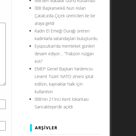
İBB’den Babalar Günü Kutlaması
İBB Başkanvekili Nuri Aslan
Çatalca’da Çiçek üreticileri ile bir
araya geldi
Kadın El Emeği Durağı üreten
kadınlarla vatandaşları buluşturdu
Eyüpsultan’da memleket günleri
devam ediyor… ”Trabzon rüzgarı
esti”
EMEP Genel Başkan Yardımcısı
Levent Tüzel: NATO zirvesi iptal
edilsin, kaynaklar halk için
kullanılsın
İBB’nin 21’inci Kent lokantası
Sancaktepe’de açıldı
ARŞIVLER