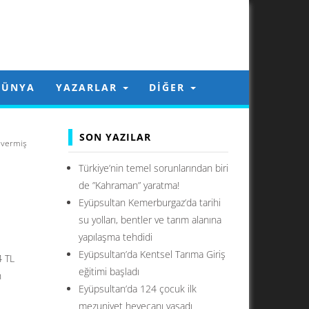
DÜNYA
YAZARLAR
DIĞER
SON YAZILAR
e vermiş
Türkiye’nin temel sorunlarından biri
de ”Kahraman” yaratma!
Eyüpsultan Kemerburgaz’da tarihi
su yolları, bentler ve tarım alanına
yapılaşma tehdidi
Eyüpsultan’da Kentsel Tarıma Giriş
4 TL
eğitimi başladı
n
Eyüpsultan’da 124 çocuk ilk
mezuniyet heyecanı yaşadı