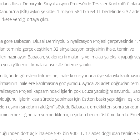
ndan Ulusal Demiryolu Sinyalizasyon Projesi’nde Tesisler Kontrolörü olar
Kanunu’na (KİK) aykırı şekilde, 1 milyon 584 bin 64 TL bedelindeki 32 ade
rkete verdiği ortaya çıktı.
a göre Babacan, Ulusal Demiryolu Sinyalizasyon Projesi çerçevesinde 1. 
n teminle gerçekleştirilen 32 sinyalizasyon projesinin ihale, temin ve
eri hazırlayan Babacan, yüklenici firmaları iş ve imalatı ya eksik yaptığı ve
 yolla yüklenici firmalara usulsüz ödeme yapıldı.
nin üçünde görevlendirilmesine, ihale komisyonuna üye sıfatıyla katılmasın
rmasının ihalelere katılmasına göz yumdu. Ayrıca 28 adet doğrudan temin
yalizasyon Projesi kapsamındaki işlerin çok ucuza yapıldığını savundu. Ba
olduğunu, işlerin kısa sürede yapılması için üstten baskı yapıldığını, eşik 
aleleri eşinin şirketinin aldığını” söyledi. Babacan, emeklikten sonra şirketin
imin emekliliğine izin vermedikleri için şirketi benim üstüme kurdu. Emek
rlüğü’nden dört açık ihalede 593 bin 900 TL, 17 adet doğrudan teminle 5