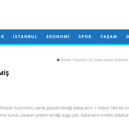
ÜR
İSTANBUL
EKONOMI
SPOR
YAŞAM
Home
»
Siyaset
» 32 ihaleyi eşinin şirketin
MIŞ
Tesisler Kontrolörü olarak görevlendirdiği Babacan’ın, 1 milyon 584 bin 6
rine kurulu paravan şirkete verdiği açığa çıktı. Babacan’ın emekli oldukta