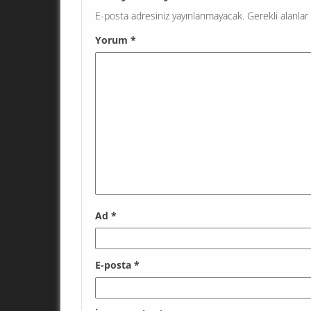
E-posta adresiniz yayınlanmayacak.
Gerekli alanlar
Yorum
*
Ad
*
E-posta
*