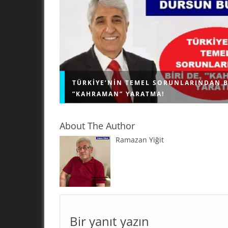
TÜRKIYE’NIN TEMEL SORUNLARINDAN B
”KAHRAMAN” YARATMA!
About The Author
Ramazan Yiğit
"KAHRAMAN" YARATMA! Geri bıraktırılmış ülkel
problemi; kendi sorunlarını çözmek için demok
işleyişe sahip olan, bağımsız, herkese eşit dav
eşit hizmet veren kamu kurumlarını...
Bir yanıt yazın