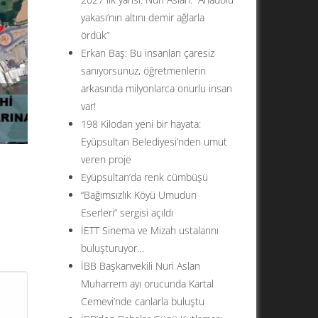
yakası’nın altını demir ağlarla
ördük”
Erkan Baş: Bu insanları çaresiz
sanıyorsunuz, öğretmenlerin
arkasında milyonlarca onurlu insan
var!
198 Kilodan yeni bir hayata:
Eyüpsultan Belediyesi’nden umut
veren proje
Eyüpsultan’da renk cümbüşü
“Bağımsızlık Köyü Umudun
Eserleri” sergisi açıldı
İETT Sinema ve Mizah ustalarını
ul’un
buluşturuyor…
ar
İBB Başkanvekili Nuri Aslan
su
Muharrem ayı orucunda Kartal
Cemevi’nde canlarla buluştu