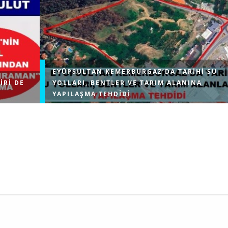
EYÜPSULTAN KEMERBURGAZ’DA TARIHI SU
IRI DE
YOLLARI, BENTLER VE TARIM ALANINA
YAPILAŞMA TEHDIDI
erin temel
Çevre, Şehircilik ve İklim Değişikliği Bakanlığı, İstanb
ratik
Eyüpsultan ilçesindeki Kemerburgaz bölgesinde Mim
ranan ve
Sinan’ın inşa ettiği Türkiye’nin ayakta kalan en uzun 
kemerinin yanı başındaki tarım...