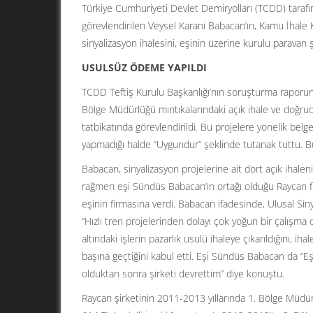
Türkiye Cumhuriyeti Devlet Demiryolları (TCDD) tarafı
görevlendirilen Veysel Karani Babacan‘ın, Kamu İhale 
sinyalizasyon ihalesini, eşinin üzerine kurulu paravan şi
USULSÜZ ÖDEME YAPILDI
TCDD Teftiş Kurulu Başkanlığı’nın soruşturma raporun
Bölge Müdürlüğü mıntıkalarındaki açık ihale ve doğruda
tatbikatında görevlendirildi. Bu projelere yönelik belgel
yapmadığı halde “Uygundur” şeklinde tutanak tuttu. Bu
Babacan, sinyalizasyon projelerine ait dört açık ihale
rağmen eşi Sündüs Babacan’ın ortağı olduğu Raycan fi
eşinin firmasına verdi. Babacan ifadesinde, Ulusal Sin
“Hızlı tren projelerinden dolayı çok yoğun bir çalışma 
altındaki işlerin pazarlık usulü ihaleye çıkarıldığını, ih
başına geçtiğini kabul etti. Eşi Sündüs Babacan da “Eş
olduktan sonra şirketi devrettim” diye konuştu.
Raycan şirketinin 2011-2013 yıllarında 1. Bölge Müdü