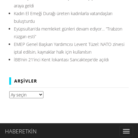
araya geldi
Kadın El Emeği Durağı üreten kadınlarla vatandaşları
buluşturdu
Eyüpsultan’da memleket günleri devam ediyor… ”Trabzon
rüzgarı esti”
EMEP Genel Başkan Yardımcısı Levent Tüzel: NATO zirvesi
iptal edilsin, kaynaklar halk için kullanılsın
İBB’nin 21’inci Kent lokantası Sancaktepe’de açıldı
ARŞIVLER
Arşivler
HABERETKİN
Toggl