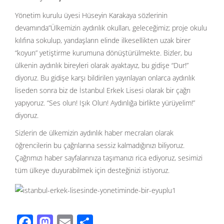
Yönetim kurulu üyesi Hüseyin Karakaya sözlerinin
devamında”Ülkemizin aydınlık okulları, geleceğimiz; proje okulu
kılıfına sokulup, yandaşların elinde ilkesellikten uzak birer
“koyun” yetiştirme kurumuna dönüştürülmekte. Bizler, bu
ülkenin aydınlık bireyleri olarak ayaktayız, bu gidişe “Dur!”
diyoruz. Bu gidişe karşı bildirilen yayınlayan onlarca aydınlık
liseden sonra biz de İstanbul Erkek Lisesi olarak bir çağrı
yapıyoruz. “Ses olun! Işık Olun! Aydınlığa birlikte yürüyelim!”
diyoruz.
Sizlerin de ülkemizin aydınlık haber mecraları olarak
öğrencilerin bu çağrılarına sessiz kalmadığınızı biliyoruz.
Çağrımızı haber sayfalarınıza taşımanızı rica ediyoruz, sesimizi
tüm ülkeye duyurabilmek için desteğinizi istiyoruz.
F
M
E
S