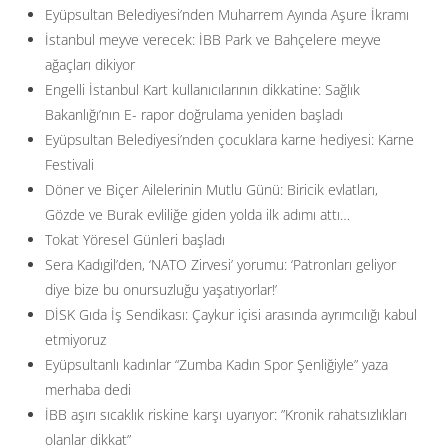
Eyüpsultan Belediyesi’nden Muharrem Ayında Aşure İkramı
İstanbul meyve verecek: İBB Park ve Bahçelere meyve
ağaçları dikiyor
Engelli İstanbul Kart kullanıcılarının dikkatine: Sağlık
Bakanlığı’nın E- rapor doğrulama yeniden başladı
Eyüpsultan Belediyesi’nden çocuklara karne hediyesi: Karne
Festivali
Döner ve Biçer Ailelerinin Mutlu Günü: Biricik evlatları,
Gözde ve Burak evliliğe giden yolda ilk adımı attı…
Tokat Yöresel Günleri başladı
Sera Kadıgil’den, ‘NATO Zirvesi’ yorumu: ‘Patronları geliyor
diye bize bu onursuzluğu yaşatıyorlar!’
DİSK Gıda İş Sendikası: Çaykur içisi arasında ayrımcılığı kabul
etmiyoruz
Eyüpsultanlı kadınlar “Zumba Kadın Spor Şenliğiyle” yaza
merhaba dedi
İBB aşırı sıcaklık riskine karşı uyarıyor: ”Kronik rahatsızlıkları
olanlar dikkat”