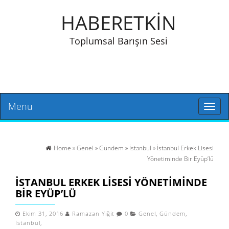
HABERETKİN
Toplumsal Barışın Sesi
Menu
Toggl
naviga
Home
»
Genel
»
Gündem
»
İstanbul
» İstanbul Erkek Lisesi
Yönetiminde Bir Eyüp’lü
İSTANBUL ERKEK LISESI YÖNETIMINDE
BIR EYÜP’LÜ
Ekim 31, 2016
Ramazan Yiğit
0
Genel
,
Gündem
,
İstanbul
,