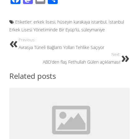
ac
as
m
h
e
to
ail
ar
Etiketler:
erkek lisesi
,
hüseyin karakaya istanbul
,
İstanbul
b
d
e
Erkek Lisesi Yönetiminde Bir Eyüp'lü
,
süleymaniye
o
o
Previous:
o
n
Avrasya Tüneli Bağlantı Yolları Tehlike Saçıyor
k
Next:
ABD’den flaş Fethullah Gülen açıklaması!
Related posts