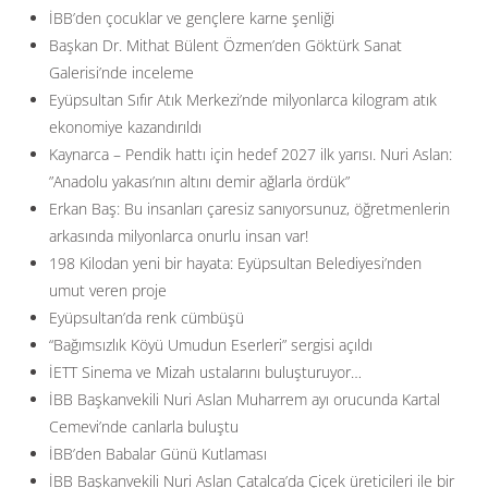
İBB’den çocuklar ve gençlere karne şenliği
Başkan Dr. Mithat Bülent Özmen’den Göktürk Sanat
Galerisi’nde inceleme
Eyüpsultan Sıfır Atık Merkezi’nde milyonlarca kilogram atık
ekonomiye kazandırıldı
Kaynarca – Pendik hattı için hedef 2027 ilk yarısı. Nuri Aslan:
”Anadolu yakası’nın altını demir ağlarla ördük”
Erkan Baş: Bu insanları çaresiz sanıyorsunuz, öğretmenlerin
arkasında milyonlarca onurlu insan var!
198 Kilodan yeni bir hayata: Eyüpsultan Belediyesi’nden
umut veren proje
Eyüpsultan’da renk cümbüşü
“Bağımsızlık Köyü Umudun Eserleri” sergisi açıldı
İETT Sinema ve Mizah ustalarını buluşturuyor…
İBB Başkanvekili Nuri Aslan Muharrem ayı orucunda Kartal
Cemevi’nde canlarla buluştu
İBB’den Babalar Günü Kutlaması
İBB Başkanvekili Nuri Aslan Çatalca’da Çiçek üreticileri ile bir