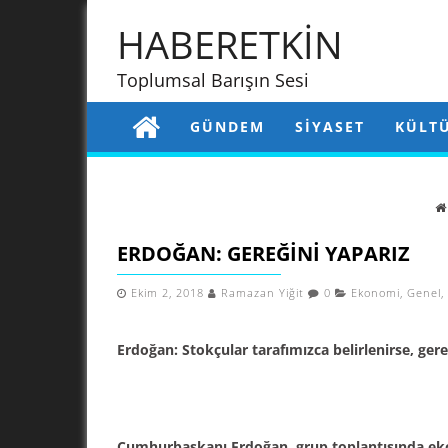
HABERETKİN
Toplumsal Barışın Sesi
GÜNDEM
SIYASET
KÜLT
ERDOĞAN: GEREĞINI YAPARIZ
Ekim 2, 2018
Ramazan Yiğit
0
Ekonomi
,
Genel
,
Erdoğan: Stokçular tarafımızca belirlenirse, gere
Cumhurbaşkanı Erdoğan, grup toplantısında eko