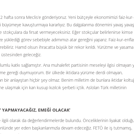
 2 hafta sonra Meclis’e gönderiyoruz. Yeni bütçeyle ekonomimizi faiz-kur-
i büyümeye kavuşturmaya kararlıyız. Bu dalgalanma dönemini yavaş yava
 ve stokçulara da fırsat vermeyeceksiniz. Eğer stokçular belirlenirse kimse
e yüklediği görev sebebiyle adımımızı atar gereğini yaparız. Faiz-kur-enfl
 verebiliriz. Hamd olsun ihracatta büyük bir rekor kırıldı. Yürütme ve yasama
ın üstesinden geleceğiz.
umlu katkı sağlamıştır. Ana muhalefet partisinin meseleyi ilgisi olmayan 
rme gereği duymuyorum. Bir ülkede iktidara yürüme derdi olmayan,
n bir anlayıştan hiçbir şey olmaz. Benim milletim de bunlara iktidar koltu
 ulaşmak için kan kusup kızılcık şerbeti içtik. Aslolan Türk milletinin
Y YAPMAYACAĞIZ, EMEĞİ OLACAK’
lgili olarak da değerlendirmelerde bulundu. Önceliklerinin liyakat olduğ
n gönlünde yer eden başkanlarımızla devam edeceğiz. FETÖ ile iş tutmamış,