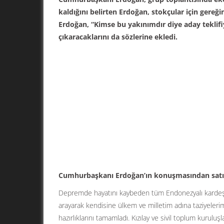
kaldığını belirten Erdoğan, stokçular için gereğ
Erdoğan, “Kimse bu yakınımdır diye aday teklif
çıkaracaklarını da sözlerine ekledi.
Cumhurbaşkanı Erdoğan’ın konuşmasından satır
Depremde hayatını kaybeden tüm Endonezyalı kardeşl
arayarak kendisine ülkem ve milletim adına taziyelerimiz
hazırlıklarını tamamladı. Kızılay ve sivil toplum kuruluşl