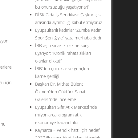
bu onursuzluğu yaşatıyorlar!’
DİSK Gıda İş Sendikası: Çaykur içisi
arasında ayrımcılığı kabul etmiyoruz
ş
Eyüpsultanlı kadınlar “Zumba Kadın
Spor Şenliğiyle” yaza merhaba dedi
asyon
İBB aşırı sıcaklık riskine karşı
uyarıyor: ”Kronik rahatsızlıkları
olanlar dikkat”
yerlere
İBB’den çocuklar ve gençlere
karne şenliği
ğu için
Başkan Dr. Mithat Bülent
Özmen’den Göktürk Sanat
Galerisi’nde inceleme
Eyüpsultan Sıfır Atık Merkezi’nde
milyonlarca kilogram atık
ekonomiye kazandırıldı
unu
Kaynarca – Pendik hattı için hedef
2027 ilk yarısı. Nuri Aslan: ”Anadolu