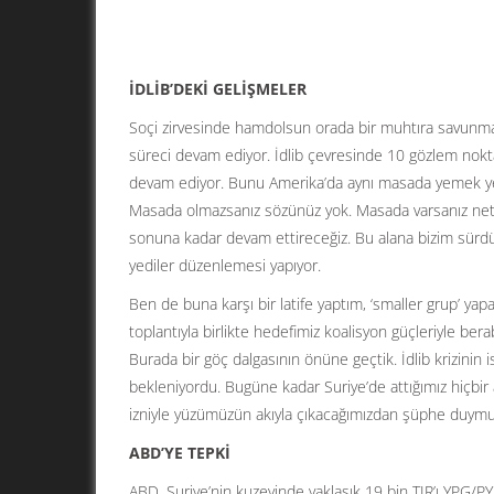
İDLİB’DEKİ GELİŞMELER
Soçi zirvesinde hamdolsun orada bir muhtıra savunma 
süreci devam ediyor. İdlib çevresinde 10 gözlem nokta
devam ediyor. Bunu Amerika’da aynı masada yemek ye
Masada olmazsanız sözünüz yok. Masada varsanız net
sonuna kadar devam ettireceğiz. Bu alana bizim sürdü
yediler düzenlemesi yapıyor.
Ben de buna karşı bir latife yaptım, ‘smaller grup’ yap
toplantıyla birlikte hedefimiz koalisyon güçleriyle be
Burada bir göç dalgasının önüne geçtik. İdlib krizinin
bekleniyordu. Bugüne kadar Suriye’de attığımız hiçbir 
izniyle yüzümüzün akıyla çıkacağımızdan şüphe duymu
ABD’YE TEPKİ
ABD, Suriye’nin kuzeyinde yaklaşık 19 bin TIR’ı YPG/PY