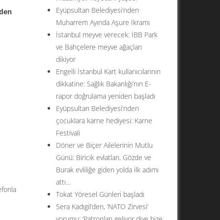
Eyüpsultan Belediyesi’nden
eden
Muharrem Ayında Aşure İkramı
İstanbul meyve verecek: İBB Park
ve Bahçelere meyve ağaçları
dikiyor
Engelli İstanbul Kart kullanıcılarının
dikkatine: Sağlık Bakanlığı’nın E-
rapor doğrulama yeniden başladı
Eyüpsultan Belediyesi’nden
çocuklara karne hediyesi: Karne
Festivali
Döner ve Biçer Ailelerinin Mutlu
Günü: Biricik evlatları, Gözde ve
Burak evliliğe giden yolda ilk adımı
attı…
efonla
Tokat Yöresel Günleri başladı
Sera Kadıgil’den, ‘NATO Zirvesi’
yorumu: ‘Patronları geliyor diye bize