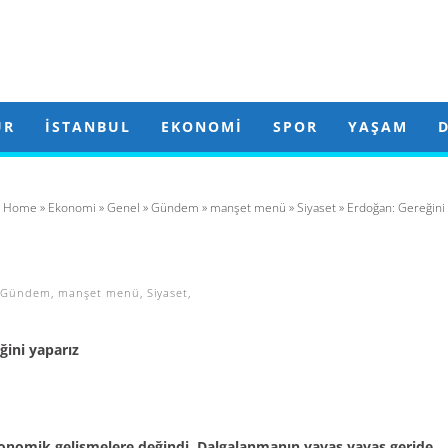
ÜR
İSTANBUL
EKONOMI
SPOR
YAŞAM
Home
»
Ekonomi
»
Genel
»
Gündem
»
manşet menü
»
Siyaset
» Erdoğan: Gereğini 
Gündem
,
manşet menü
,
Siyaset
,
ğini yaparız
nomik gelişmelere değindi. Dalgalanmanın yavaş yavaş geride