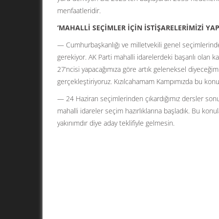
menfaatleridir.
‘MAHALLİ SEÇİMLER İÇİN İSTİŞARELERİMİZİ YA
— Cumhurbaşkanlığı ve milletvekili genel seçimlerinden
gerekiyor. AK Parti mahalli idarelerdeki başarılı olan ka
27’ncisi yapacağımıza göre artık geleneksel diyeceğimi
gerçekleştiriyoruz. Kızılcahamam Kampımızda bu konul
— 24 Haziran seçimlerinden çıkardığımız dersler sonuc
mahalli idareler seçim hazırlıklarına başladık. Bu konul
yakınımdır diye aday teklifiyle gelmesin.