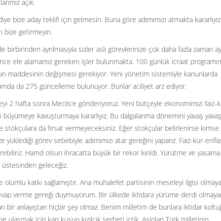
larımız açık.
bize aday teklifi için gelmesin. Buna göre adımımızı atmakta kararlıyız
ı bize getirmeyin.
birbirinden ayrılmasıyla sizler asli görevlerinize çok daha fazla zaman a
nce ele alamamız gereken işler bulunmakta. 100 günlük icraat programı
nun maddesinin değişmesi gerekiyor. Yeni yönetim sistemiyle kanunlarda
mda da 275 güncelleme bulunuyor. Bunlar aciliyet arz ediyor.
eyi 2 hafta sonra Meclis’e gönderiyoruz. Yeni bütçeyle ekonomimizi faiz-k
i büyümeye kavuşturmaya kararlıyız. Bu dalgalanma dönemini yavaş yava
 ve stokçulara da fırsat vermeyeceksiniz. Eğer stokçular belirlenirse kimse
e yüklediği görev sebebiyle adımımızı atar gereğini yaparız. Faiz-kur-enfl
 verebiliriz. Hamd olsun ihracatta büyük bir rekor kırıldı. Yürütme ve yasama
ın üstesinden geleceğiz.
olumlu katkı sağlamıştır. Ana muhalefet partisinin meseleyi ilgisi olmay
cevap verme gereği duymuyorum. Bir ülkede iktidara yürüme derdi olmaya
n bir anlayıştan hiçbir şey olmaz. Benim milletim de bunlara iktidar koltu
 ulaşmak için kan kusup kızılcık şerbeti içtik. Aslolan Türk milletinin