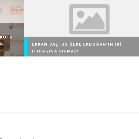
 KÖTÜ
EN
ERKAN BAŞ: BU ÜLKE ERDOĞAN’IN IKI
DUDAĞINA SIĞMAZ!
Baş, Meclis’te düzenlediği haftalık basın toplantısınd
konuştu. Türkiye İşçi Partisi (TİP) Genel Başkanı Erk
t Artan,
Baş, Meclis’te düzenlediği haftalık basın toplantısınd
m Finans
Mayıs’ı İstanbul’da Taksim Meydanı’nda...
şkin
adolu