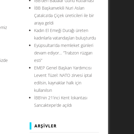
İBB’den Babalar Günü Kutlaması
İBB Başkanvekili Nuri Aslan
Çatalca’da Çiçek üreticileri ile bir
araya geldi
emiz
Kadın El Emeği Durağı üreten
kadınlarla vatandaşları buluşturdu
Eyüpsultan’da memleket günleri
devam ediyor… ”Trabzon rüzgarı
mizde
esti”
EMEP Genel Başkan Yardımcısı
Levent Tüzel: NATO zirvesi iptal
edilsin, kaynaklar halk için
kullanılsın
İBB’nin 21’inci Kent lokantası
Sancaktepe’de açıldı
ARŞIVLER