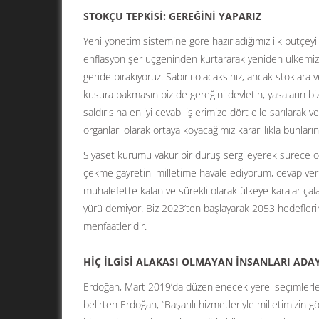
STOKÇU TEPKİSİ: GEREĞİNİ YAPARIZ
Yeni yönetim sistemine göre hazırladığımız ilk bütçeyi
enflasyon şer üçgeninden kurtararak yeniden ülkemiz
geride bırakıyoruz. Sabırlı olacaksınız, ancak stoklara
kusura bakmasın biz de gereğini devletin, yasaların biz
saldırısına en iyi cevabı işlerimize dört elle sarılarak
organları olarak ortaya koyacağımız kararlılıkla bunlar
Siyaset kurumu vakur bir duruş sergileyerek sürece ol
çekme gayretini milletime havale ediyorum, cevap ve
muhalefette kalan ve sürekli olarak ülkeye karalar çala
yürü demiyor. Biz 2023’ten başlayarak 2053 hedeflerine
menfaatleridir.
HİÇ İLGİSİ ALAKASI OLMAYAN İNSANLARI ADA
Erdoğan, Mart 2019’da düzenlenecek yerel seçimlerle i
belirten Erdoğan, “Başarılı hizmetleriyle milletimizi