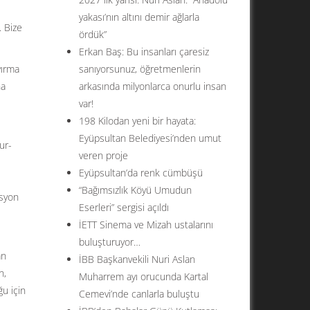
yakası’nın altını demir ağlarla
. Bize
ördük”
Erkan Baş: Bu insanları çaresiz
yırma
sanıyorsunuz, öğretmenlerin
na
arkasında milyonlarca onurlu insan
var!
198 Kilodan yeni bir hayata:
Eyüpsultan Belediyesi’nden umut
ur-
veren proje
ş
Eyüpsultan’da renk cümbüşü
“Bağımsızlık Köyü Umudun
asyon
Eserleri” sergisi açıldı
İETT Sinema ve Mizah ustalarını
buluşturuyor…
an
İBB Başkanvekili Nuri Aslan
n,
Muharrem ayı orucunda Kartal
ğu için
Cemevi’nde canlarla buluştu