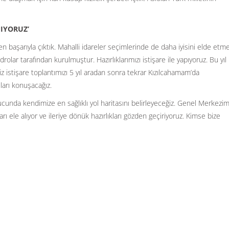
PIYORUZ’
 başarıyla çıktık. Mahalli idareler seçimlerinde de daha iyisini elde etm
drolar tarafından kurulmuştur. Hazırlıklarımızı istişare ile yapıyoruz. Bu yıl
z istişare toplantımızı 5 yıl aradan sonra tekrar Kızılcahamam’da
arı konuşacağız.
unda kendimize en sağlıklı yol haritasını belirleyeceğiz. Genel Merkezi
arı ele alıyor ve ileriye dönük hazırlıkları gözden geçiriyoruz. Kimse bize