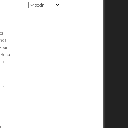
Arşivler
es
anda
 var.
. Bunu
 bir
uz.
ik