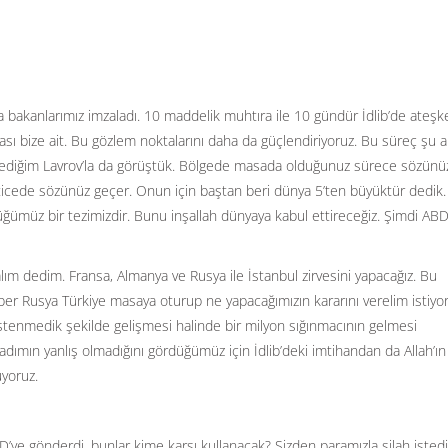
bakanlarımız imzaladı. 10 maddelik muhtıra ile 10 gündür İdlib’de ateşk
sı bize ait. Bu gözlem noktalarını daha da güçlendiriyoruz. Bu süreç şu 
diğim Lavrov’la da görüştük. Bölgede masada olduğunuz sürece sözünüz
icede sözünüz geçer. Onun için baştan beri dünya 5’ten büyüktür dedik
ğümüz bir tezimizdir. Bunu inşallah dünyaya kabul ettireceğiz. Şimdi ABD
alım dedim. Fransa, Almanya ve Rusya ile İstanbul zirvesini yapacağız. Bu
raber Rusya Türkiye masaya oturup ne yapacağımızın kararını verelim istiyor
 istenmedik şekilde gelişmesi halinde bir milyon sığınmacının gelmesi
adımın yanlış olmadığını gördüğümüz için İdlib’deki imtihandan da Allah’ın
yoruz.
D’ye gönderdi, bunlar kime karşı kullanacak? Sizden paramızla silah isted