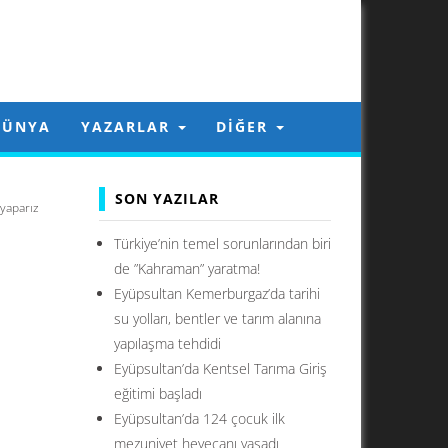
DÜNYA
YAZARLAR
DIĞER
SON YAZILAR
yaparız
Türkiye’nin temel sorunlarından biri
de ”Kahraman” yaratma!
Eyüpsultan Kemerburgaz’da tarihi
su yolları, bentler ve tarım alanına
yapılaşma tehdidi
Eyüpsultan’da Kentsel Tarıma Giriş
eğitimi başladı
Eyüpsultan’da 124 çocuk ilk
mezuniyet heyecanı yaşadı