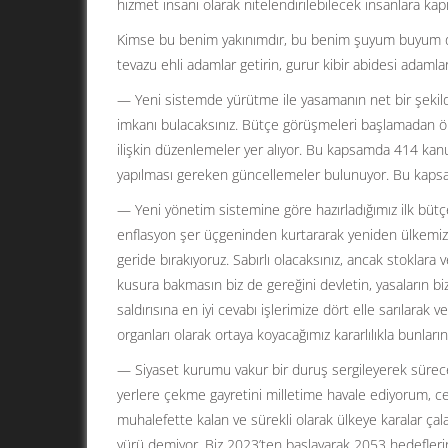
hizmet insanı olarak nitelendirilebilecek insanlara kapı
Kimse bu benim yakınımdır, bu benim şuyum buyum diye 
tevazu ehli adamlar getirin, gurur kibir abidesi adamlar
— Yeni sistemde yürütme ile yasamanın net bir şekilde 
imkanı bulacaksınız. Bütçe görüşmeleri başlamadan ö
ilişkin düzenlemeler yer alıyor. Bu kapsamda 414 ka
yapılması gereken güncellemeler bulunuyor. Bu kapsa
— Yeni yönetim sistemine göre hazırladığımız ilk bütç
enflasyon şer üçgeninden kurtararak yeniden ülkemiz
geride bırakıyoruz. Sabırlı olacaksınız, ancak stoklara
kusura bakmasın biz de gereğini devletin, yasaların biz
saldırısına en iyi cevabı işlerimize dört elle sarılarak
organları olarak ortaya koyacağımız kararlılıkla bunlar
— Siyaset kurumu vakur bir duruş sergileyerek sürece 
yerlere çekme gayretini milletime havale ediyorum, 
muhalefette kalan ve sürekli olarak ülkeye karalar çala
yürü demiyor. Biz 2023’ten başlayarak 2053 hedeflerine