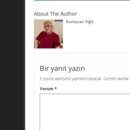
About The Author
Ramazan Yiğit
Çalışan, üreten, emeğinin karşılığını almak iste
adalet, demokrasi talep eden emek ve meslek 
1 Mayıs’ta ses yükseltmek için Kadıköy Rıhtım’
buluştu. Yurttaşlar Haydarpaşa ve...
Bir yanıt yazın
E-posta adresiniz yayınlanmayacak.
Gerekli alanlar
Yorum
*