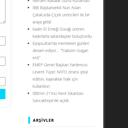
İBB’den Babalar Günü Kutlaması
İBB Başkanvekili Nuri Aslan
Çatalca’da Çiçek üreticileri ile bir
araya geldi
Kadın El Emeği Durağı üreten
kadınlarla vatandaşları buluşturdu
Eyüpsultan’da memleket günleri
devam ediyor… ”Trabzon rüzgarı
esti”
EMEP Genel Başkan Yardımcısı
Levent Tüzel: NATO zirvesi iptal
edilsin, kaynaklar halk için
kullanılsın
İBB’nin 21’inci Kent lokantası
Sancaktepe’de açıldı
ARŞIVLER