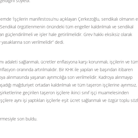
eldiğini söyledi.
eylemde ‘İşçilerin manifestosu’nu açıklayan Çerkezoğlu, sendikalı olmanın 
“Sendikal örgütlenmenin önündeki tüm engeller kaldırılmalı ve sendikal
ı güçlendirilmeli ve işler hale getirilmelidir. Grev hakkı eksiksiz olarak
yasaklarına son verilmelidir” dedi.
lımı adaleti sağlanmalı, ücretler enflasyona karşı korunmalı, işçilerin ve tü
nflasyon oranında artırılmalıdır. Bir KHK ile yapılan ve başından itibaren
droya alınmasında yaşanan ayrımcılığa son verilmelidir. Kadroya alınmayıp
yaşadığı mağduriyet ortadan kaldırılmalı ve tüm taşeron işçilerine ayrımsız,
şirketlerine geçirilen taşeron işçilere ikinci sınıf işçi muamelesinden
çilere aynı işi yaptıkları işçilerle eşit ücret sağlanmalı ve özgür toplu sö
dirmesiyle son buldu.