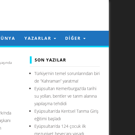
DÜNYA
YAZARLAR
DIĞER
SON YAZILAR
yaşında
Türkiye’nin temel sorunlarından biri
de ”Kahraman” yaratma!
Eyüpsultan Kemerburgaz’da tarihi
su yolları, bentler ve tarım alanına
yapılaşma tehdidi
Eyüpsultan’da Kentsel Tarıma Giriş
rkı’nda
eğitimi başladı
aşkanı
Eyüpsultan’da 124 çocuk ilk
n
mezuniyet heyecanı yaşadı