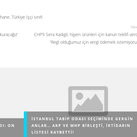
çhane
,
Türkiye İşçi sınıfı
Nex
kuracağız’
CHP’li Sera Kadıgil, hijyen ürünleri için kanun teklifi verd
“Regl olduğumuz için vergi ödemek istemiyoru
İSTANBUL TABIP ODASI SEÇIMINDE GERGIN
DI: ON
ANLAR… AKP VE MHP BIRLEŞTI, IKTIDARIN
LISTESI KAYBETTI!