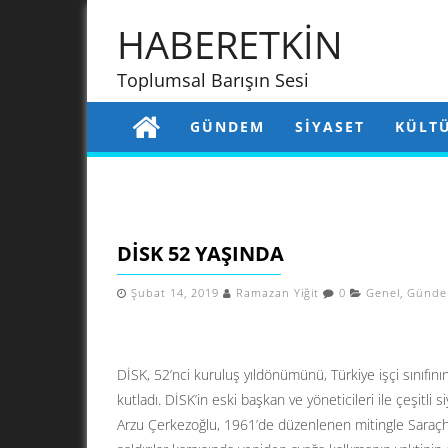
HABERETKİN
Toplumsal Barışın Sesi
GÜNDEM
SIYASET
KÜLT
DİSK 52 YAŞINDA
Şubat 14, 2019
Ramazan Yiğit
0
Genel
,
Günd
DİSK, 52’nci kuruluş yıldönümünü, Türkiye işçi sınıfını
kutladı. DİSK’in eski başkan ve yöneticileri ile çeşitl
Arzu Çerkezoğlu, 1961’de düzenlenen mitingle Saraçhan