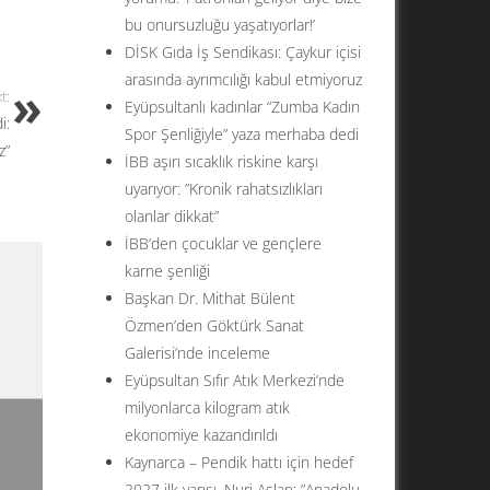
bu onursuzluğu yaşatıyorlar!’
DİSK Gıda İş Sendikası: Çaykur içisi
arasında ayrımcılığı kabul etmiyoruz
t:
Eyüpsultanlı kadınlar “Zumba Kadın
i:
Spor Şenliğiyle” yaza merhaba dedi
z”
İBB aşırı sıcaklık riskine karşı
uyarıyor: ”Kronik rahatsızlıkları
olanlar dikkat”
İBB’den çocuklar ve gençlere
karne şenliği
Başkan Dr. Mithat Bülent
Özmen’den Göktürk Sanat
Galerisi’nde inceleme
Eyüpsultan Sıfır Atık Merkezi’nde
milyonlarca kilogram atık
ekonomiye kazandırıldı
Kaynarca – Pendik hattı için hedef
2027 ilk yarısı. Nuri Aslan: ”Anadolu