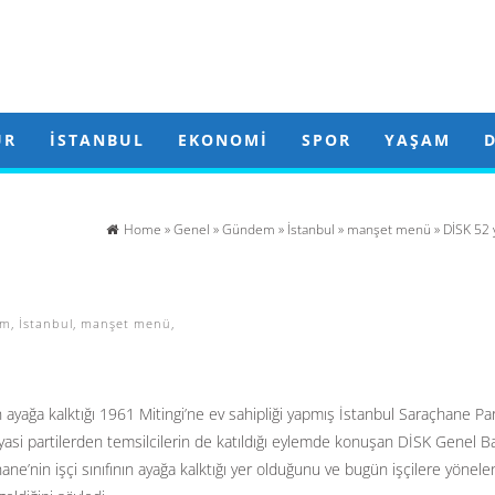
ÜR
İSTANBUL
EKONOMI
SPOR
YAŞAM
Home
»
Genel
»
Gündem
»
İstanbul
»
manşet menü
» DİSK 52 
em
,
İstanbul
,
manşet menü
,
n ayağa kalktığı 1961 Mitingi’ne ev sahipliği yapmış İstanbul Saraçhane Pa
i siyasi partilerden temsilcilerin de katıldığı eylemde konuşan DİSK Genel B
e’nin işçi sınıfının ayağa kalktığı yer olduğunu ve bugün işçilere yönele