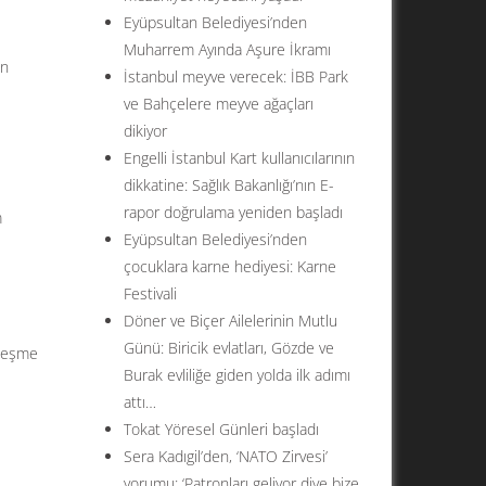
Eyüpsultan Belediyesi’nden
Muharrem Ayında Aşure İkramı
en
İstanbul meyve verecek: İBB Park
ve Bahçelere meyve ağaçları
dikiyor
Engelli İstanbul Kart kullanıcılarının
dikkatine: Sağlık Bakanlığı’nın E-
rapor doğrulama yeniden başladı
m
Eyüpsultan Belediyesi’nden
çocuklara karne hediyesi: Karne
Festivali
Döner ve Biçer Ailelerinin Mutlu
Günü: Biricik evlatları, Gözde ve
zleşme
Burak evliliğe giden yolda ilk adımı
attı…
Tokat Yöresel Günleri başladı
Sera Kadıgil’den, ‘NATO Zirvesi’
yorumu: ‘Patronları geliyor diye bize