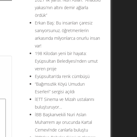
yakası’nın altını demir ağlarla
ördük”
Erkan Baş: Bu insanları çaresiz
sanıyorsunuz, öğretmenlerin
arkasında milyonlarca onurlu insan
n
var!
anan
198 Kilodan yeni bir hayata:
ndı.
Eyüpsultan Belediyesi’nden umut
veren proje
Eyüpsultan’da renk cümbüşü
“Bağımsızlık Köyü Umudun
Eserleri” sergisi açıldı
İETT Sinema ve Mizah ustalarını
buluşturuyor…
İBB Başkanvekili Nuri Aslan
Muharrem ayı orucunda Kartal
Cemevi’nde canlarla buluştu