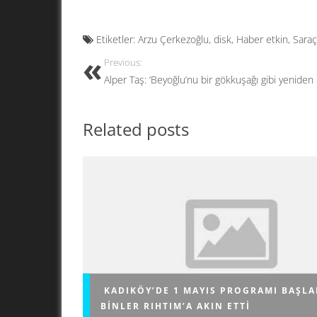
ac
as
m
h
e
to
ail
ar
Etiketler:
Arzu Çerkezoğlu
,
disk
,
Haber etkin
,
Sara
b
d
e
Previous:
o
o
Alper Taş: ‘Beyoğlu’nu bir gökkuşağı gibi yeniden 
o
n
k
Related posts
KADIKÖY’DE 1 MAYIS PROGRAMI BAŞLA
BINLER RIHTIM’A AKIN ETTI