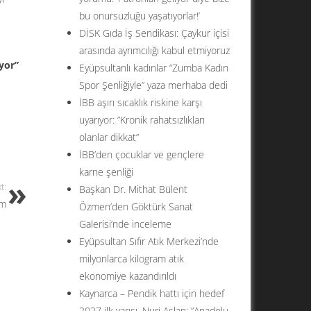
bu onursuzluğu yaşatıyorlar!’
DİSK Gıda İş Sendikası: Çaykur içisi
arasında ayrımcılığı kabul etmiyoruz
yor”
Eyüpsultanlı kadınlar “Zumba Kadın
Spor Şenliğiyle” yaza merhaba dedi
İBB aşırı sıcaklık riskine karşı
uyarıyor: ”Kronik rahatsızlıkları
olanlar dikkat”
İBB’den çocuklar ve gençlere
karne şenliği
t:
Başkan Dr. Mithat Bülent
ım
Özmen’den Göktürk Sanat
Galerisi’nde inceleme
Eyüpsultan Sıfır Atık Merkezi’nde
milyonlarca kilogram atık
ekonomiye kazandırıldı
Kaynarca – Pendik hattı için hedef
2027 ilk yarısı. Nuri Aslan: ”Anadolu