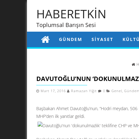
HABERETKİN
Toplumsal Barışın Sesi
GÜNDEM
SIYASET
KÜLT
H
DAVUTOĞLU’NUN ‘DOKUNULMAZLIK
Mart 17, 2016
Ramazan Yiğit
0
Genel
,
Günde
Başbakan Ahmet Davutoğlu’nun, “Hodri meydan, 506 do
MHP’den ilk yanıtlar geldi.