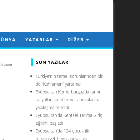
DÜNYA
YAZARLAR
DIĞER
SON YAZILAR
lk yanıt
Türkiye’nin temel sorunlarından biri
de ”Kahraman” yaratma!
Eyüpsultan Kemerburgaz’da tarihi
su yolları, bentler ve tarım alanına
yapılaşma tehdidi
Eyüpsultan’da Kentsel Tarıma Giriş
eğitimi başladı
Eyüpsultan’da 124 çocuk ilk
mezuniyet heyecanı yaşadı