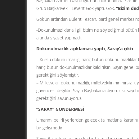
Başbakan Ahmet Davutoğlu’nun ‘dokunulmazlıklar’ ile i
Grup Başkanvekili Levent Gök yaptı. Gök,
“Bizim dedi
Gök’ün ardından Bülent Tezcan, parti genel merkezinde 
-Dokunulmazlıklarla ilgili bizim ne söylediğimizi büt
altında siyaset yapmadı.
Dokunulmazlık açıklaması yaptı, Saray’a çıktı
– Kürsü dokunulmazlığı hariç bütün dokunulmazlıklar 
hariç bütün dokunulmazlıklar kaldırılsın. Sayın genel 
gerektiğini söylemiştir.
– Milletvekili dokunulmazlığı, milletvekilininin hırsız
güvencesi değildir. Sayın Başbakan’a diyoruz ki; sayı
gerektiğini savunuyoruz.
“SARAY” GÖNDERMESİ
Umarım, belirli yerlerden gelecek talimatlarla, karar
bir gelişmedir.
Sayın Başbakan akşama kadar talimatlar sonucunda ka