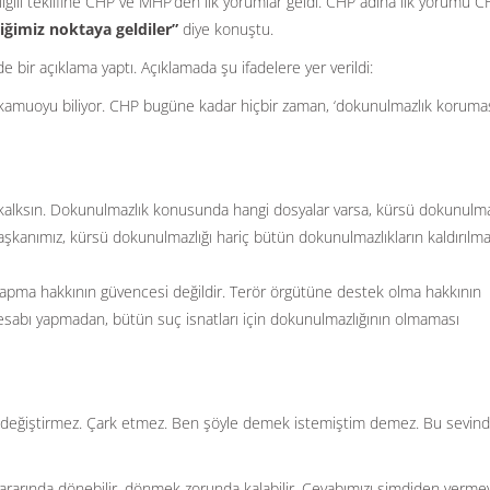
lgili teklifine CHP ve MHP’den ilk yorumlar geldi. CHP adına ilk yorumu 
ğimiz noktaya geldiler”
diye konuştu.
bir açıklama yaptı. Açıklamada şu ifadelere yer verildi:
ün kamuoyu biliyor. CHP bugüne kadar hiçbir zaman, ‘dokunulmazlık korumas
kalksın. Dokunulmazlık konusunda hangi dosyalar varsa, kürsü dokunulma
başkanımız, kürsü dokunulmazlığı hariç bütün dokunulmazlıkların kaldırılma
lık yapma hakkının güvencesi değildir. Terör örgütüne destek olma hakkının
 hesabı yapmadan, bütün suç isnatları için dokunulmazlığının olmaması
ını değiştirmez. Çark etmez. Ben şöyle demek istemiştim demez. Bu sevindi
rarında dönebilir, dönmek zorunda kalabilir. Cevabımızı şimdiden vermey