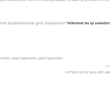
İsmet Büyükataman’dan geldi. Büyükataman,
“Hükümet bu işi sulandırı
retkin
,
saray haberetkin
,
yanıt haberetkin
Nex
i
CHP’den teröre karşı dört ad