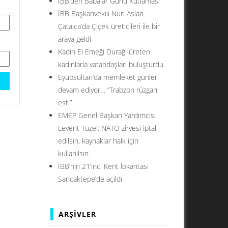
İBB’den Babalar Günü Kutlaması
İBB Başkanvekili Nuri Aslan
Çatalca’da Çiçek üreticileri ile bir
araya geldi
Kadın El Emeği Durağı üreten
kadınlarla vatandaşları buluşturdu
Eyüpsultan’da memleket günleri
devam ediyor… ”Trabzon rüzgarı
esti”
EMEP Genel Başkan Yardımcısı
Levent Tüzel: NATO zirvesi iptal
edilsin, kaynaklar halk için
kullanılsın
İBB’nin 21’inci Kent lokantası
Sancaktepe’de açıldı
ARŞIVLER