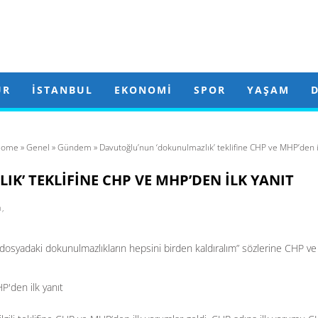
ÜR
İSTANBUL
EKONOMI
SPOR
YAŞAM
ome
»
Genel
»
Gündem
» Davutoğlu’nun ‘dokunulmazlık’ teklifine CHP ve MHP’den i
’ TEKLIFINE CHP VE MHP’DEN ILK YANIT
m
,
syadaki dokunulmazlıkların hepsini birden kaldıralım” sözlerine CHP ve