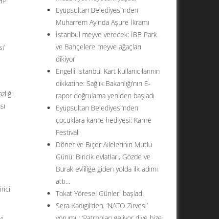
CHP
Eyüpsultan Belediyesi’nden
Muharrem Ayında Aşure İkramı
İstanbul meyve verecek: İBB Park
ve Bahçelere meyve ağaçları
ı’
dikiyor
Engelli İstanbul Kart kullanıcılarının
dikkatine: Sağlık Bakanlığı’nın E-
zlığı
rapor doğrulama yeniden başladı
sı
Eyüpsultan Belediyesi’nden
çocuklara karne hediyesi: Karne
Festivali
Döner ve Biçer Ailelerinin Mutlu
Günü: Biricik evlatları, Gözde ve
Burak evliliğe giden yolda ilk adımı
attı…
rici
Tokat Yöresel Günleri başladı
Sera Kadıgil’den, ‘NATO Zirvesi’
yorumu: ‘Patronları geliyor diye bize
i