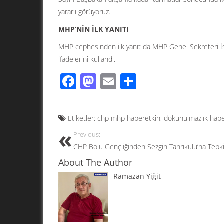
yararlı görüyoruz.
MHP’NİN İLK YANITI
MHP cephesinden ilk yanıt da MHP Genel Sekreteri 
ifadelerini kullandı.
F
M
E
S
ac
as
m
h
e
to
ail
ar
Etiketler:
chp mhp haberetkin
,
dokunulmazlık habe
b
d
e
Previous:
o
o
CHP Bolu Gençliğinden Sezgin Tanrıkulu’na Tepk
o
n
About The Author
k
Ramazan Yiğit