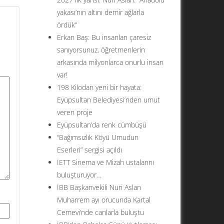
yakası’nın altını demir ağlarla
ördük”
Erkan Baş: Bu insanları çaresiz
sanıyorsunuz, öğretmenlerin
arkasında milyonlarca onurlu insan
var!
198 Kilodan yeni bir hayata:
Eyüpsultan Belediyesi’nden umut
veren proje
Eyüpsultan’da renk cümbüşü
“Bağımsızlık Köyü Umudun
Eserleri” sergisi açıldı
İETT Sinema ve Mizah ustalarını
buluşturuyor…
İBB Başkanvekili Nuri Aslan
Muharrem ayı orucunda Kartal
Cemevi’nde canlarla buluştu