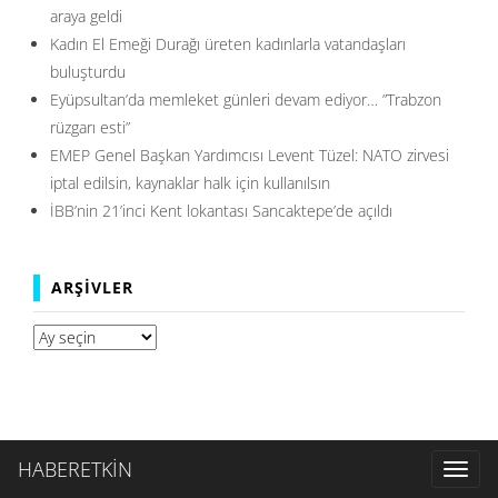
araya geldi
Kadın El Emeği Durağı üreten kadınlarla vatandaşları
buluşturdu
Eyüpsultan’da memleket günleri devam ediyor… ”Trabzon
rüzgarı esti”
EMEP Genel Başkan Yardımcısı Levent Tüzel: NATO zirvesi
iptal edilsin, kaynaklar halk için kullanılsın
İBB’nin 21’inci Kent lokantası Sancaktepe’de açıldı
ARŞIVLER
Arşivler
HABERETKİN
Toggl