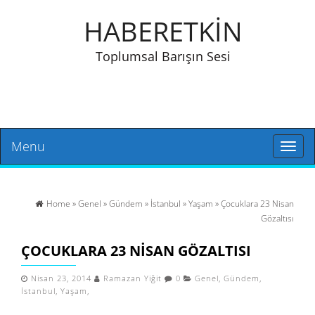
HABERETKİN
Toplumsal Barışın Sesi
Menu
Toggl
naviga
Home
»
Genel
»
Gündem
»
İstanbul
»
Yaşam
» Çocuklara 23 Nisan
Gözaltısı
ÇOCUKLARA 23 NISAN GÖZALTISI
Nisan 23, 2014
Ramazan Yiğit
0
Genel
,
Gündem
,
İstanbul
,
Yaşam
,