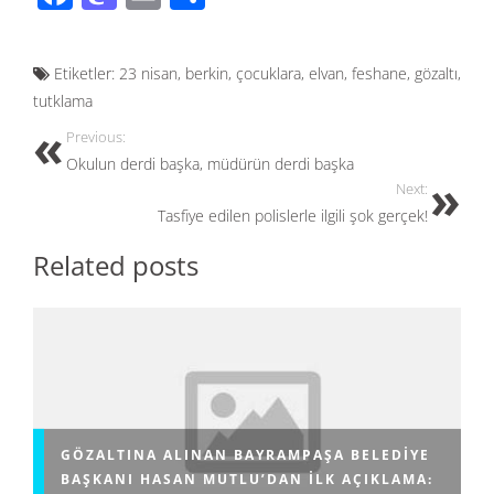
ac
as
m
h
e
to
ail
ar
Etiketler:
23 nisan
,
berkin
,
çocuklara
,
elvan
,
feshane
,
gözaltı
,
b
d
e
tutklama
o
o
Previous:
o
n
Okulun derdi başka, müdürün derdi başka
k
Next:
Tasfiye edilen polislerle ilgili şok gerçek!
Related posts
GÖZALTINA ALINAN BAYRAMPAŞA BELEDIYE
BAŞKANI HASAN MUTLU’DAN ILK AÇIKLAMA: