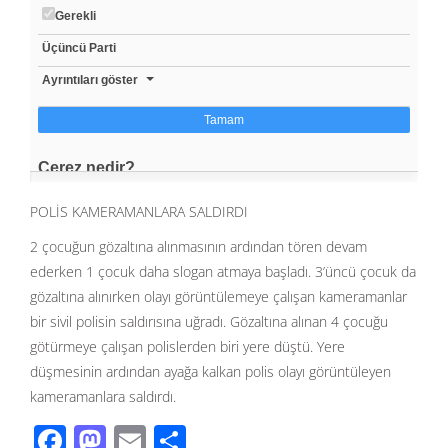
POLİS KAMERAMANLARA SALDIRDI
2 çocuğun gözaltına alınmasının ardından tören devam
ederken 1 çocuk daha slogan atmaya başladı. 3’üncü çocuk da
gözaltına alınırken olayı görüntülemeye çalışan kameramanlar
bir sivil polisin saldırısına uğradı. Gözaltına alınan 4 çocuğu
götürmeye çalışan polislerden biri yere düştü. Yere
düşmesinin ardından ayağa kalkan polis olayı görüntüleyen
kameramanlara saldırdı.
F
M
E
S