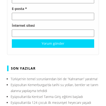
E-posta
*
İnternet sitesi
SON YAZILAR
Türkiye’nin temel sorunlarından biri de ”Kahraman” yaratma!
Eyüpsultan Kemerburgaz’da tarihi su yolları, bentler ve tarım
alanına yapılaşma tehdidi
Eyüpsultan’da Kentsel Tarıma Giriş eğitimi başladı
Eyüpsultan’da 124 çocuk ilk mezuniyet heyecanı yaşadı