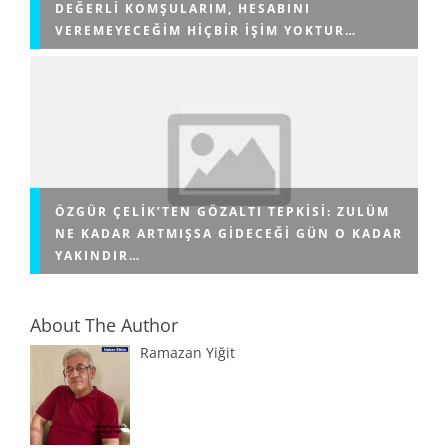
DEĞERLI KOMŞULARIM, HESABINI
VEREMEYECEĞIM HIÇBIR IŞIM YOKTUR…
ÖZGÜR ÇELIK’TEN GÖZALTI TEPKISI: ZULÜM
NE KADAR ARTMIŞSA GIDECEĞI GÜN O KADAR
YAKINDIR…
About The Author
Ramazan Yiğit