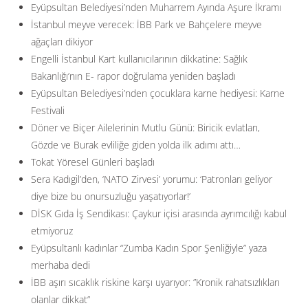
Eyüpsultan Belediyesi’nden Muharrem Ayında Aşure İkramı
İstanbul meyve verecek: İBB Park ve Bahçelere meyve
ağaçları dikiyor
Engelli İstanbul Kart kullanıcılarının dikkatine: Sağlık
Bakanlığı’nın E- rapor doğrulama yeniden başladı
Eyüpsultan Belediyesi’nden çocuklara karne hediyesi: Karne
Festivali
Döner ve Biçer Ailelerinin Mutlu Günü: Biricik evlatları,
Gözde ve Burak evliliğe giden yolda ilk adımı attı…
Tokat Yöresel Günleri başladı
Sera Kadıgil’den, ‘NATO Zirvesi’ yorumu: ‘Patronları geliyor
diye bize bu onursuzluğu yaşatıyorlar!’
DİSK Gıda İş Sendikası: Çaykur içisi arasında ayrımcılığı kabul
etmiyoruz
Eyüpsultanlı kadınlar “Zumba Kadın Spor Şenliğiyle” yaza
merhaba dedi
İBB aşırı sıcaklık riskine karşı uyarıyor: ”Kronik rahatsızlıkları
olanlar dikkat”