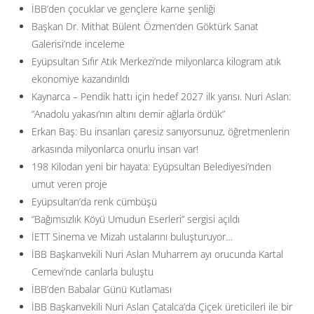
İBB’den çocuklar ve gençlere karne şenliği
Başkan Dr. Mithat Bülent Özmen’den Göktürk Sanat
Galerisi’nde inceleme
Eyüpsultan Sıfır Atık Merkezi’nde milyonlarca kilogram atık
ekonomiye kazandırıldı
Kaynarca – Pendik hattı için hedef 2027 ilk yarısı. Nuri Aslan:
”Anadolu yakası’nın altını demir ağlarla ördük”
Erkan Baş: Bu insanları çaresiz sanıyorsunuz, öğretmenlerin
arkasında milyonlarca onurlu insan var!
198 Kilodan yeni bir hayata: Eyüpsultan Belediyesi’nden
umut veren proje
Eyüpsultan’da renk cümbüşü
“Bağımsızlık Köyü Umudun Eserleri” sergisi açıldı
İETT Sinema ve Mizah ustalarını buluşturuyor…
İBB Başkanvekili Nuri Aslan Muharrem ayı orucunda Kartal
Cemevi’nde canlarla buluştu
İBB’den Babalar Günü Kutlaması
İBB Başkanvekili Nuri Aslan Çatalca’da Çiçek üreticileri ile bir