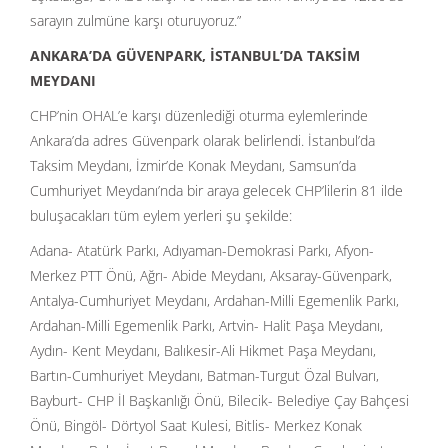
sarayın zulmüne karşı oturuyoruz.”
ANKARA’DA GÜVENPARK, İSTANBUL’DA TAKSİM
MEYDANI
CHP’nin OHAL’e karşı düzenlediği oturma eylemlerinde
Ankara’da adres Güvenpark olarak belirlendi. İstanbul’da
Taksim Meydanı, İzmir’de Konak Meydanı, Samsun’da
Cumhuriyet Meydanı’nda bir araya gelecek CHP’lilerin 81 ilde
buluşacakları tüm eylem yerleri şu şekilde:
Adana- Atatürk Parkı, Adıyaman-Demokrasi Parkı, Afyon-
Merkez PTT Önü, Ağrı- Abide Meydanı, Aksaray-Güvenpark,
Antalya-Cumhuriyet Meydanı, Ardahan-Milli Egemenlik Parkı,
Ardahan-Milli Egemenlik Parkı, Artvin- Halit Paşa Meydanı,
Aydın- Kent Meydanı, Balıkesir-Ali Hikmet Paşa Meydanı,
Bartın-Cumhuriyet Meydanı, Batman-Turgut Özal Bulvarı,
Bayburt- CHP İl Başkanlığı Önü, Bilecik- Belediye Çay Bahçesi
Önü, Bingöl- Dörtyol Saat Kulesi, Bitlis- Merkez Konak