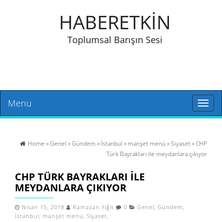
HABERETKİN
Toplumsal Barışın Sesi
Menu
Toggl
naviga
Home
»
Genel
»
Gündem
»
İstanbul
»
manşet menü
»
Siyaset
» CHP
Türk Bayrakları ile meydanlara çıkıyor
CHP TÜRK BAYRAKLARI ILE
MEYDANLARA ÇIKIYOR
Nisan 15, 2018
Ramazan Yiğit
0
Genel
,
Gündem
,
İstanbul
,
manşet menü
,
Siyaset
,