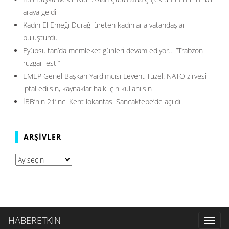
araya geldi
Kadın El Emeği Durağı üreten kadınlarla vatandaşları
buluşturdu
Eyüpsultan’da memleket günleri devam ediyor… ”Trabzon
rüzgarı esti”
EMEP Genel Başkan Yardımcısı Levent Tüzel: NATO zirvesi
iptal edilsin, kaynaklar halk için kullanılsın
İBB’nin 21’inci Kent lokantası Sancaktepe’de açıldı
ARŞIVLER
Arşivler
HABERETKİN
Toggl