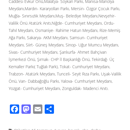
Caddesi Evkur Önü,Malatya- Soykan Parkı, Manisa-Manolya
Meydanı,Mardın- Kararyolları Parkı, Mersin- Özgür Çocuk Parkı,
Muğla- Sınırsızlık Meydanı,Muş- Belediye Meydanı,Nevşehir-
Valilik Önü Atatürk Anıtı,Niğde- Cumhuriyet Meydanı, Ordu-
Tahıl Meydanı, Osmaniye- Rahime Hatun Meydanı, Rize-Memiş
Ağa Parkı, Sakarya- AKM Meydanı, Samsun- Cumhuriyet
Meydanı, Siirt- Güneş Meydanı, Sinop- Uğur Mumcu Meydanı,
Sivas- Cumhuriyet Meydanı, Şanlıurfa- Ahmet Bahçivan
İşmerkezi Önü, Şırnak- CHP İl Başkanlığı Önü, Tekirdağ- Üç
Kemaller Parkı( Tuğlalı Park), Tokat- Cumhuriyet Meydanı,
Trabzon- Atatürk Meydanı, Tunceli- Seyit Rıza Parkı, Uşak-Valilik
Önü, Van- Dabbağoğlu Parkı, Yalova- Cumhuriyet Meydanı,
Yozgat- Cumhuriyet Meydanı, Zonguldak- Madenci Anıtı.
F
M
E
S
ac
as
m
h
e
to
ail
ar