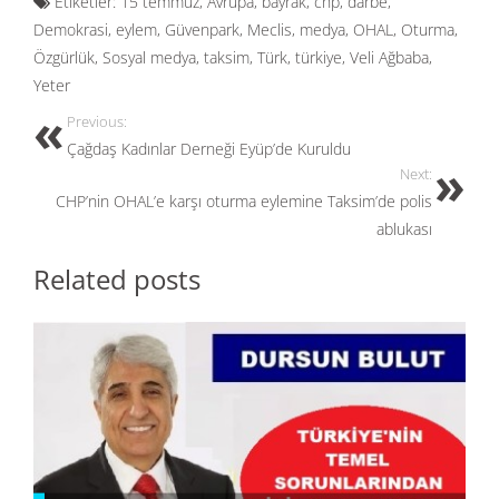
Etiketler:
15 temmuz
,
Avrupa
,
bayrak
,
chp
,
darbe
,
b
d
e
Demokrasi
,
eylem
,
Güvenpark
,
Meclis
,
medya
,
OHAL
,
Oturma
,
o
o
Özgürlük
,
Sosyal medya
,
taksim
,
Türk
,
türkiye
,
Veli Ağbaba
,
o
n
Yeter
k
Previous:
Çağdaş Kadınlar Derneği Eyüp’de Kuruldu
Next:
CHP’nin OHAL’e karşı oturma eylemine Taksim’de polis
ablukası
Related posts