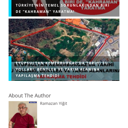
TÜRKIYE’NIN TEMEL SORUNLARINDAN BIRI
DE ”KAHRAMAN” YARATMA!
EYÜPSULTAN KEMERBURGAZ’DA TARIHI SU
YOLLARI, BENTLER VE TARIM ALANINA
YAPILAŞMA TEHDIDI
About The Author
Ramazan Yiğit