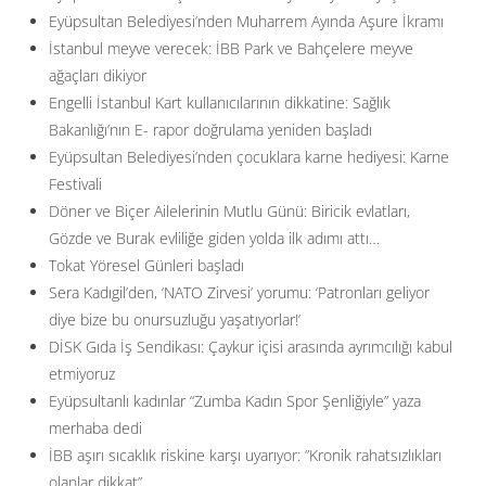
Eyüpsultan Belediyesi’nden Muharrem Ayında Aşure İkramı
İstanbul meyve verecek: İBB Park ve Bahçelere meyve
ağaçları dikiyor
Engelli İstanbul Kart kullanıcılarının dikkatine: Sağlık
Bakanlığı’nın E- rapor doğrulama yeniden başladı
Eyüpsultan Belediyesi’nden çocuklara karne hediyesi: Karne
Festivali
Döner ve Biçer Ailelerinin Mutlu Günü: Biricik evlatları,
Gözde ve Burak evliliğe giden yolda ilk adımı attı…
Tokat Yöresel Günleri başladı
Sera Kadıgil’den, ‘NATO Zirvesi’ yorumu: ‘Patronları geliyor
diye bize bu onursuzluğu yaşatıyorlar!’
DİSK Gıda İş Sendikası: Çaykur içisi arasında ayrımcılığı kabul
etmiyoruz
Eyüpsultanlı kadınlar “Zumba Kadın Spor Şenliğiyle” yaza
merhaba dedi
İBB aşırı sıcaklık riskine karşı uyarıyor: ”Kronik rahatsızlıkları
olanlar dikkat”