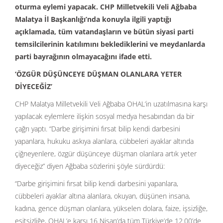
oturma eylemi yapacak. CHP Milletvekili Veli Ağbaba
Malatya İl Başkanlığı’nda konuyla ilgili yaptığı
açıklamada, tüm vatandaşların ve bütün siyasi parti
temsilcilerinin katılımını beklediklerini ve meydanlarda
parti bayrağının olmayacağını ifade etti.
‘ÖZGÜR DÜŞÜNCEYE DÜŞMAN OLANLARA YETER
DİYECEĞİZ’
CHP Malatya Milletvekili Veli Ağbaba OHAL’in uzatılmasına karşı
yapılacak eylemlere ilişkin sosyal medya hesabından da bir
çağrı yaptı. “Darbe girişimini fırsat bilip kendi darbesini
yapanlara, hukuku askıya alanlara, cübbeleri ayaklar altında
çiğneyenlere, özgür düşünceye düşman olanlara artık yeter
diyeceğiz” diyen Ağbaba sözlerini şöyle sürdürdü:
“Darbe girişimini fırsat bilip kendi darbesini yapanlara,
cübbeleri ayaklar altına alanlara, okuyan, düşünen insana,
kadına, gence düşman olanlara, yükselen dolara, faize, işsizliğe,
eşitsizliğe, OHAL’e karşı 16 Nisan’da tüm Türkiye’de 12.00’de