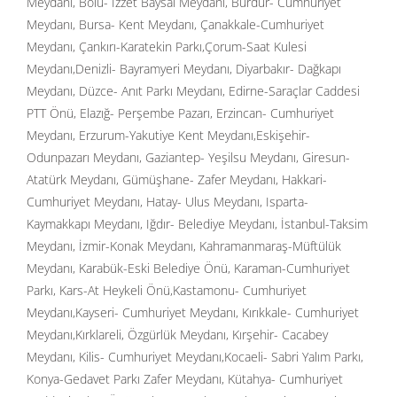
Meydanı, Bolu- İzzet Baysal Meydanı, Burdur- Cumhuriyet
Meydanı, Bursa- Kent Meydanı, Çanakkale-Cumhuriyet
Meydanı, Çankırı-Karatekin Parkı,Çorum-Saat Kulesi
Meydanı,Denizli- Bayramyeri Meydanı, Diyarbakır- Dağkapı
Meydanı, Düzce- Anıt Parkı Meydanı, Edirne-Saraçlar Caddesi
PTT Önü, Elazığ- Perşembe Pazarı, Erzincan- Cumhuriyet
Meydanı, Erzurum-Yakutiye Kent Meydanı,Eskişehir-
Odunpazarı Meydanı, Gaziantep- Yeşilsu Meydanı, Giresun-
Atatürk Meydanı, Gümüşhane- Zafer Meydanı, Hakkari-
Cumhuriyet Meydanı, Hatay- Ulus Meydanı, Isparta-
Kaymakkapı Meydanı, Iğdır- Belediye Meydanı, İstanbul-Taksim
Meydanı, İzmir-Konak Meydanı, Kahramanmaraş-Müftülük
Meydanı, Karabük-Eski Belediye Önü, Karaman-Cumhuriyet
Parkı, Kars-At Heykeli Önü,Kastamonu- Cumhuriyet
Meydanı,Kayseri- Cumhuriyet Meydanı, Kırıkkale- Cumhuriyet
Meydanı,Kırklareli, Özgürlük Meydanı, Kırşehir- Cacabey
Meydanı, Kilis- Cumhuriyet Meydanı,Kocaeli- Sabri Yalım Parkı,
Konya-Gedavet Parkı Zafer Meydanı, Kütahya- Cumhuriyet