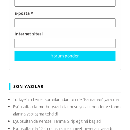
E-posta
*
İnternet sitesi
SON YAZILAR
Türkiye’nin temel sorunlarından biri de ”Kahraman” yaratma!
Eyüpsultan Kemerburgaz’da tarihi su yolları, bentler ve tarım
alanına yapılaşma tehdidi
Eyüpsultan’da Kentsel Tarıma Giriş eğitimi başladı
Eyüpsultan’da 124 çocuk ilk mezuniyet heyecanı yaşadı