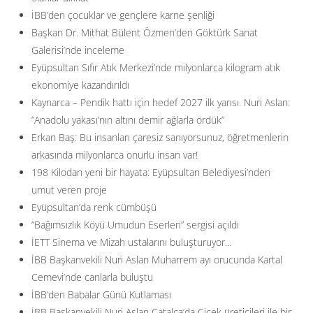
İBB’den çocuklar ve gençlere karne şenliği
Başkan Dr. Mithat Bülent Özmen’den Göktürk Sanat
Galerisi’nde inceleme
Eyüpsultan Sıfır Atık Merkezi’nde milyonlarca kilogram atık
ekonomiye kazandırıldı
Kaynarca – Pendik hattı için hedef 2027 ilk yarısı. Nuri Aslan:
”Anadolu yakası’nın altını demir ağlarla ördük”
Erkan Baş: Bu insanları çaresiz sanıyorsunuz, öğretmenlerin
arkasında milyonlarca onurlu insan var!
198 Kilodan yeni bir hayata: Eyüpsultan Belediyesi’nden
umut veren proje
Eyüpsultan’da renk cümbüşü
“Bağımsızlık Köyü Umudun Eserleri” sergisi açıldı
İETT Sinema ve Mizah ustalarını buluşturuyor…
İBB Başkanvekili Nuri Aslan Muharrem ayı orucunda Kartal
Cemevi’nde canlarla buluştu
İBB’den Babalar Günü Kutlaması
İBB Başkanvekili Nuri Aslan Çatalca’da Çiçek üreticileri ile bir