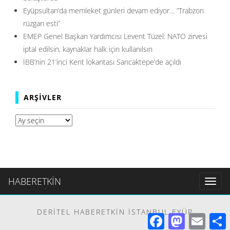
Eyüpsultan’da memleket günleri devam ediyor… ”Trabzon
rüzgarı esti”
EMEP Genel Başkan Yardımcısı Levent Tüzel: NATO zirvesi
iptal edilsin, kaynaklar halk için kullanılsın
İBB’nin 21’inci Kent lokantası Sancaktepe’de açıldı
ARŞIVLER
Arşivler
HABERETKİN
Toggl
naviga
DERITEL HABERETKIN İSTANBUL EYÜP
Facebook
Mastodon
Email
S