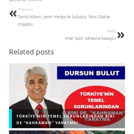
Previous:
Deniz Köken, yerel medya ile buluştu: İkinci Bahar
müjdesi
Next:
İmar Spor sahasına kavuştu
Related posts
TÜRKIYE’NIN TEMEL SORUNLARINDAN BIRI
DE ”KAHRAMAN” YARATMA!