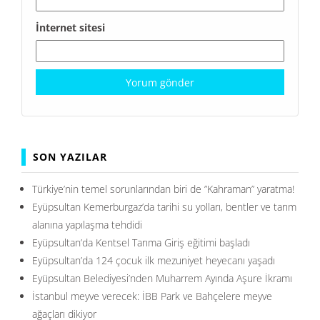
İnternet sitesi
SON YAZILAR
Türkiye’nin temel sorunlarından biri de ”Kahraman” yaratma!
Eyüpsultan Kemerburgaz’da tarihi su yolları, bentler ve tarım
alanına yapılaşma tehdidi
Eyüpsultan’da Kentsel Tarıma Giriş eğitimi başladı
Eyüpsultan’da 124 çocuk ilk mezuniyet heyecanı yaşadı
Eyüpsultan Belediyesi’nden Muharrem Ayında Aşure İkramı
İstanbul meyve verecek: İBB Park ve Bahçelere meyve
ağaçları dikiyor