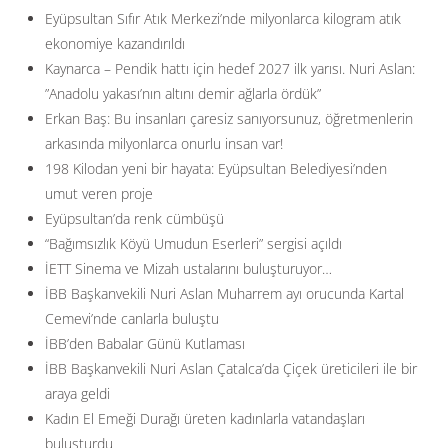
Eyüpsultan Sıfır Atık Merkezi’nde milyonlarca kilogram atık
ekonomiye kazandırıldı
Kaynarca – Pendik hattı için hedef 2027 ilk yarısı. Nuri Aslan:
”Anadolu yakası’nın altını demir ağlarla ördük”
Erkan Baş: Bu insanları çaresiz sanıyorsunuz, öğretmenlerin
arkasında milyonlarca onurlu insan var!
198 Kilodan yeni bir hayata: Eyüpsultan Belediyesi’nden
umut veren proje
Eyüpsultan’da renk cümbüşü
“Bağımsızlık Köyü Umudun Eserleri” sergisi açıldı
İETT Sinema ve Mizah ustalarını buluşturuyor…
İBB Başkanvekili Nuri Aslan Muharrem ayı orucunda Kartal
Cemevi’nde canlarla buluştu
İBB’den Babalar Günü Kutlaması
İBB Başkanvekili Nuri Aslan Çatalca’da Çiçek üreticileri ile bir
araya geldi
Kadın El Emeği Durağı üreten kadınlarla vatandaşları
buluşturdu