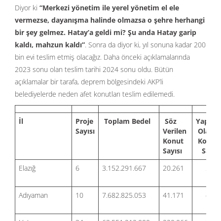
Diyor ki
“Merkezi yönetim ile yerel yönetim el ele
vermezse, dayanışma halinde olmazsa o şehre herhangi
bir şey gelmez. Hatay’a geldi mi? Şu anda Hatay garip
kaldı, mahzun kaldı”
. Sonra da diyor ki, yıl sonuna kadar 200
bin evi teslim etmiş olacağız. Daha önceki açıklamalarında
2023 sonu olan teslim tarihi 2024 sonu oldu. Bütün
açıklamalar bir tarafa, deprem bölgesindeki AKP’li
belediyelerde neden afet konutları teslim edilemedi.
İl
Proje
Toplam Bedel
Söz
Yapılm
Sayısı
Verilen
Olan
Konut
Konut
Sayısı
Sayısı
Elazığ
6
3.152.291.667
20.261
2.36
Adıyaman
10
7.682.825.053
41.171
4.83