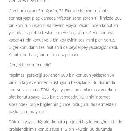
Geri vites devam etti.
Cumhurbaşkanı Erdoğan’ın, 31 Ekim’de Kabine toplantısı
sonrası yaptığı açıklamada “Afetten zarar gören 11 ilimizde 200
bin konutun inşası hızla devam ediyor. Yapımı biten konutları
yakında etap etap teslim etmeye başlıyoruz. Sene sonuna
kadar 41 bin konut ve 5 bin köy evinin teslimini planlıyoruz.
Diğer konutların teslimatlarını da peyderpey yapacağız.” dedi.
Yıl bitti, herhangi bir teslimat yapılmadı.
Gerçekte durum nedir?
Yapılması gerektiği söylenen 680 bin konutun yaklaşık 164
bininin köy evlerinden oluştuğunu hesapladık. Bu durumda
kentsel alanlarda TOKİ eliyle yapımı tamamlanması gereken
afet konutu sayısı 536 bin civarındadır. TOKİ’nin internet
sitesindeki proje bilgilerinin güncel olduğunu farz etmekten
başka çaremiz yoktur.
TOKİ’nin yayınladığı afet konutu projeleri bilgilerine göre 11 ilde
projelendirilmiş konut sayısı 113 bin 742’dir. Bu durumda