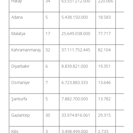
Hatay
34
63.551.212.000
220.066
32.8
Adana
5
5.438.150.000
18.583
3.19
Malatya
17
25.649.038.000
77.717
13.9
Kahramanmaraş
32
37.111.752.445
82.104
21.7
Diyarbakır
6
8.839.821.000
19.351
5.30
Osmaniye
7
6.723.883.333
13.646
3.97
Şanlıurfa
5
7.882.700.000
13.782
4.46
Gaziantep
30
33.974.816.061
29.315
19.1
Kilis
3
3.498.499.000
2.733
1.85