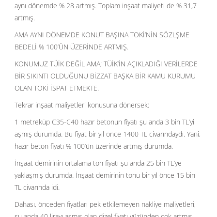
aynı dönemde % 28 artmış. Toplam inşaat maliyeti de % 31,7
artmış.
AMA AYNI DÖNEMDE KONUT BAŞINA TOKİ’NİN SÖZLŞME
BEDELİ % 100’ÜN ÜZERİNDE ARTMIŞ.
KONUMUZ TÜİK DEĞİL AMA; TÜİK’İN AÇIKLADIĞI VERİLERDE
BİR SIKINTI OLDUĞUNU BİZZAT BAŞKA BİR KAMU KURUMU
OLAN TOKİ İSPAT ETMEKTE.
Tekrar inşaat maliyetleri konusuna dönersek:
1 metreküp C35-C40 hazır betonun fiyatı şu anda 3 bin TL’yi
aşmış durumda. Bu fiyat bir yıl önce 1400 TL civarındaydı. Yani,
hazır beton fiyatı % 100’ün üzerinde artmış durumda.
İnşaat demirinin ortalama ton fiyatı şu anda 25 bin TL’ye
yaklaşmış durumda. İnşaat demirinin tonu bir yıl önce 15 bin
TL civarında idi.
Dahası, önceden fiyatları pek etkilemeyen nakliye maliyetleri,
şu anda 40 lirayı aşmış olan dizel fiyatı yüzünden çok artmış