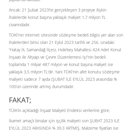
Ancak; 21 Şubat 2023’te gerçekleşen 3 projeye ilişkin
ihalelerde konut başına yaklaşık maliyet 1,7 milyon TL
civarındadır.
TOKİ’nin internet sitesinde sözleşme bedeli bilgisi yer alan son
ihalelerden birisi olan 21 Eylül 2023 tarihli ve 256. sıradaki
“Hatay İli, Samandağ İlçesi, Hıdırbey Mahallesi 424 Adet Konut
İnşaatı ile Altyapı ve Çevre Düzenlemesi İşi”nin bedeli
toplamda 1 milyar 487 milyon ve konut başına maliyet ise
yaklaşık 3,5 milyon TL’dir. Yani TOKİ’nin afet konutu sözleşme
maliyeti sadece 7 ayda (ŞUBAT İLE EYLÜL 2023 arasında) %
100’ün üzerinde artmış durumdadır.
FAKAT;
TÜİK’in açıkladığı İnşaat Maliyeti Endeksi verilerine göre;
İkamet amaçlı binalar için işçilik maliyeti son ŞUBAT 2023 İLE
EYLÜL 2023 ARASINDA % 39,3 ARTMIŞ. Malzeme fiyatları ise