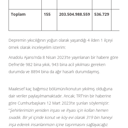
Toplam
155
203.504.988.559
536.729
113.
Depremin yıkıcılığının yoğun olarak yaşandığı 4 ilden 1 ilçeyi
örnek olarak inceleyelim isterim:
Anadolu Ajansı’nda 8 Nisan 2023’te yayınlanan bir habere göre
Defne’de 982 bina yıkık, 943 bina acil yıkılması gereken
durumda ve 8894 bina da ağır hasarlı durumdaymış.
Maalesef kaç bağımsız bölümün/konutun yıkılmış olduğuna
dair veriler paylaşılmamaktadır. Ancak; TRT’nin bir haberine
göre Cumhurbaşkanı 12 Mart 2023’te şunları söylemiştir:
“
Şehirlerimizin yeniden inşası ve ihyası için kolları hemen
sıvadık. Bir yıl içinde konut ve köy evi olarak 319 bin haneyi
inşa ederek insanlarımızın içine taşınmasını sağlayacağız.