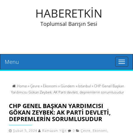
HABERETKİN
Toplumsal Barışın Sesi
Menu
Toggl
naviga
Home
»
Çevre
»
Ekonomi
»
Gündem
»
İstanbul
» CHP Genel Başkan
Yardımcısı Gökan Zeybek: AK Parti devleti, depremlerin sorumlusudur
CHP GENEL BAŞKAN YARDIMCISI
GÖKAN ZEYBEK: AK PARTI DEVLETI,
DEPREMLERIN SORUMLUSUDUR
Şubat 5, 2024
Ramazan Yiğit
0
Çevre
,
Ekonomi
,