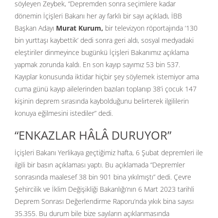
söyleyen Zeybek, “Depremden sonra seçimlere kadar
dönemin İçişleri Bakanı her ay farklı bir sayı açıkladı, İBB
Başkan Adayı
Murat Kurum,
bir televizyon röportajında ‘130
bin yurttaşı kaybettik’ dedi sonra geri aldı, sosyal medyadaki
eleştiriler dinmeyince bugünkü İçişleri Bakanımız açıklama
yapmak zorunda kaldı. En son kayıp sayımız 53 bin 537.
Kayıplar konusunda iktidar hiçbir şey söylemek istemiyor ama
cuma günü kayıp ailelerinden bazıları toplanıp 38’i çocuk 147
kişinin deprem sırasında kaybolduğunu belirterek ilgililerin
konuya eğilmesini istediler” dedi.
“ENKAZLAR HÂLÂ DURUYOR”
İçişleri Bakanı Yerlikaya geçtiğimiz hafta, 6 Şubat depremleri ile
ilgili bir basın açıklaması yaptı. Bu açıklamada “Depremler
sonrasında maalesef 38 bin 901 bina yıkılmıştı” dedi. Çevre
Şehircilik ve İklim Değişikliği Bakanlığı’nın 6 Mart 2023 tarihli
Deprem Sonrası Değerlendirme Raporu’nda yıkık bina sayısı
35.355. Bu durum bile bize sayıların açıklanmasında