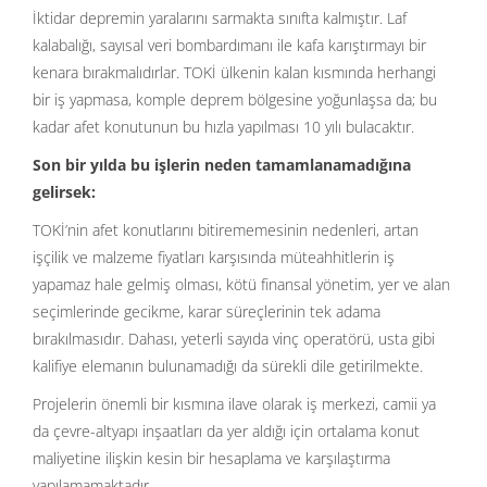
İktidar depremin yaralarını sarmakta sınıfta kalmıştır. Laf
kalabalığı, sayısal veri bombardımanı ile kafa karıştırmayı bir
kenara bırakmalıdırlar. TOKİ ülkenin kalan kısmında herhangi
bir iş yapmasa, komple deprem bölgesine yoğunlaşsa da; bu
kadar afet konutunun bu hızla yapılması 10 yılı bulacaktır.
Son bir yılda bu işlerin neden tamamlanamadığına
gelirsek:
TOKİ’nin afet konutlarını bitirememesinin nedenleri, artan
işçilik ve malzeme fiyatları karşısında müteahhitlerin iş
yapamaz hale gelmiş olması, kötü finansal yönetim, yer ve alan
seçimlerinde gecikme, karar süreçlerinin tek adama
bırakılmasıdır. Dahası, yeterli sayıda vinç operatörü, usta gibi
kalifiye elemanın bulunamadığı da sürekli dile getirilmekte.
Projelerin önemli bir kısmına ilave olarak iş merkezi, camii ya
da çevre-altyapı inşaatları da yer aldığı için ortalama konut
maliyetine ilişkin kesin bir hesaplama ve karşılaştırma
yapılamamaktadır.