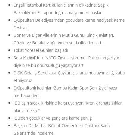
Engelli İstanbul Kart kullanıcılarının dikkatine: Sağlık
Bakanlığı’nın E- rapor doğrulama yeniden başladı
Eyüpsultan Belediyesi’nden çocuklara karne hediyesi: Karne
Festivali
Döner ve Biçer Ailelerinin Mutlu Günü: Biricik evlatları,
Gözde ve Burak evliliğe giden yolda ilk adımı attı…
Tokat Yöresel Günleri başladı
Sera Kadıgil’den, ‘NATO Zirvesi’ yorumu: ‘Patronları geliyor
diye bize bu onursuzluğu yaşatıyorlar!’
DİSK Gıda İş Sendikası: Çaykur içisi arasında ayrımcılığı kabul
etmiyoruz
Eyüpsultanlı kadınlar “Zumba Kadın Spor Şenliğiyle” yaza
merhaba dedi
İBB aşırı sıcaklık riskine karşı uyarıyor: ”Kronik rahatsızlıkları
olanlar dikkat”
İBB’den çocuklar ve gençlere karne şenliği
Başkan Dr. Mithat Bülent Özmen’den Göktürk Sanat
Galerisi’nde inceleme