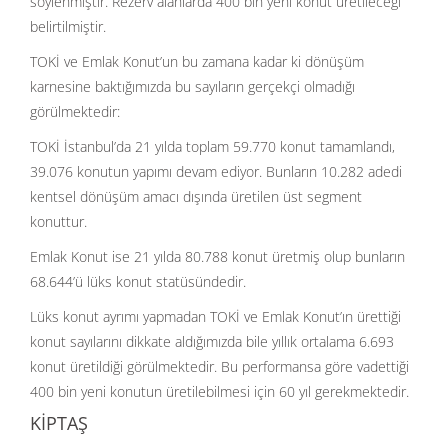
söylenmiştir. Rezerv alanlarda 400 bin yeni konut üretileceği
belirtilmiştir.
TOKİ ve Emlak Konut’un bu zamana kadar ki dönüşüm
karnesine baktığımızda bu sayıların gerçekçi olmadığı
görülmektedir:
TOKİ İstanbul’da 21 yılda toplam 59.770 konut tamamlandı,
39.076 konutun yapımı devam ediyor. Bunların 10.282 adedi
kentsel dönüşüm amacı dışında üretilen üst segment
konuttur.
Emlak Konut ise 21 yılda 80.788 konut üretmiş olup bunların
68.644’ü lüks konut statüsündedir.
Lüks konut ayrımı yapmadan TOKİ ve Emlak Konut’ın ürettiği
konut sayılarını dikkate aldığımızda bile yıllık ortalama 6.693
konut üretildiği görülmektedir. Bu performansa göre vadettiği
400 bin yeni konutun üretilebilmesi için 60 yıl gerekmektedir.
KİPTAŞ