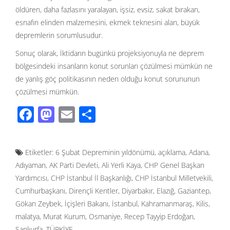
öldüren, daha fazlasını yaralayan, işsiz, evsiz, sakat bırakan,
esnafın elinden malzemesini, ekmek teknesini alan, büyük
depremlerin sorumlusudur.
Sonuç olarak, İktidarın bugünkü projeksiyonuyla ne deprem
bölgesindeki insanların konut sorunları çözülmesi mümkün ne
de yanlış göç politikasının neden olduğu konut sorununun
çözülmesi mümkün.
F
M
E
S
ac
as
m
h
e
to
ail
ar
Etiketler:
6 Şubat Depreminin yıldönümü
,
açıklama
,
Adana
,
b
d
e
Adıyaman
,
AK Parti Devleti
,
Ali Yerli Kaya
,
CHP Genel Başkan
o
o
Yardımcısı
,
CHP İstanbul İl Başkanlığı
,
CHP İstanbul Milletvekili
,
o
n
Cumhurbaşkanı
,
Dirençli Kentler
,
Diyarbakır
,
Elazığ
,
Gaziantep
,
Gökan Zeybek
,
İçişleri Bakanı
,
İstanbul
,
Kahramanmaraş
,
Kilis
,
k
malatya
,
Murat Kurum
,
Osmaniye
,
Recep Tayyip Erdoğan
,
Şanlıurfa
,
TÜRKİYE