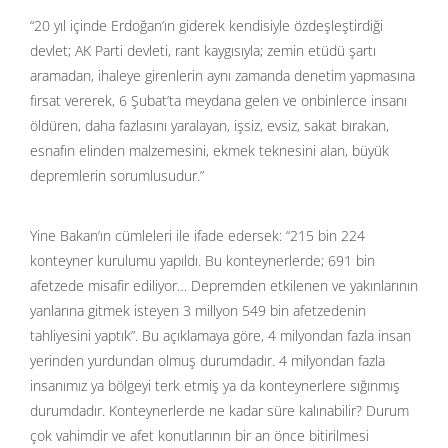
“20 yıl içinde Erdoğan’ın giderek kendisiyle özdeşleştirdiği
devlet; AK Parti devleti, rant kaygısıyla; zemin etüdü şartı
aramadan, ihaleye girenlerin aynı zamanda denetim yapmasına
fırsat vererek, 6 Şubat’ta meydana gelen ve onbinlerce insanı
öldüren, daha fazlasını yaralayan, işsiz, evsiz, sakat bırakan,
esnafın elinden malzemesini, ekmek teknesini alan, büyük
depremlerin sorumlusudur.”
Yine Bakan’ın cümleleri ile ifade edersek: “215 bin 224
konteyner kurulumu yapıldı. Bu konteynerlerde; 691 bin
afetzede misafir ediliyor… Depremden etkilenen ve yakınlarının
yanlarına gitmek isteyen 3 millyon 549 bin afetzedenin
tahliyesini yaptık”. Bu açıklamaya göre, 4 milyondan fazla insan
yerinden yurdundan olmuş durumdadır. 4 milyondan fazla
insanımız ya bölgeyi terk etmiş ya da konteynerlere sığınmış
durumdadır. Konteynerlerde ne kadar süre kalınabilir? Durum
çok vahimdir ve afet konutlarının bir an önce bitirilmesi