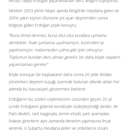
Recep Tayyip Erdoğan yaşananlardan ders aldığını söylüyordu.
Nitekim 2003 yılının Mayıs ayında Bingöl’de meydana gelen ve
200’e yakın kişinin ölümüne yol açan depremden sonra
bölgeye giden Erdoğan şöyle konuştu:
“Buna ihmal denmez, buna olsa olsa kurallara uymama
denilebilir. İhale şartlarına uyulmamıştır, kontrolleri iyi
yapılmamıştır, malzemeden çalma gibi işler olmuştur.
Toplumun bundan ders alması gerekir, bir daha böyle olayların
yaşanmaması gerekir”
Böyle konuşan bir başbakanın daha sonra 20 yıldır iktidarı
yönetirken deprem kuşağı üzerinde bulunan ülkede atılan her
adımda bu hassasiyeti göstermesi beklenir.
Erdoğan’ın bu sözleri söylemesinin üstünden geçen 20 yıl
içinde Erdoğanın giderek kendisiyle özdeşleştirdiği devlet; AK
Parti devleti, rant kaygısıyla; zemin etüdü şartı aramadan,
ihaleye girenlerin aynı zamanda denetim yapmasına fırsat
vererek, 6 Şubat’ta meydana gelen ve onbinlerce insanı