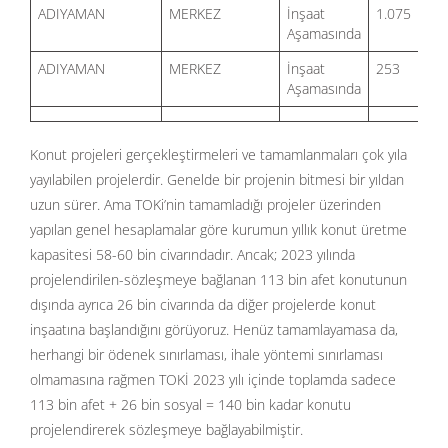
ADIYAMAN
MERKEZ
İnşaat
1.075
% 
Aşamasında
ADIYAMAN
MERKEZ
İnşaat
253
%
Aşamasında
Konut projeleri gerçekleştirmeleri ve tamamlanmaları çok yıla
yayılabilen projelerdir. Genelde bir projenin bitmesi bir yıldan
uzun sürer. Ama TOKi’nin tamamladığı projeler üzerinden
yapılan genel hesaplamalar göre kurumun yıllık konut üretme
kapasitesi 58-60 bin civarındadır. Ancak; 2023 yılında
projelendirilen-sözleşmeye bağlanan 113 bin afet konutunun
dışında ayrıca 26 bin civarında da diğer projelerde konut
inşaatına başlandığını görüyoruz. Henüz tamamlayamasa da,
herhangi bir ödenek sınırlaması, ihale yöntemi sınırlaması
olmamasına rağmen TOKİ 2023 yılı içinde toplamda sadece
113 bin afet + 26 bin sosyal = 140 bin kadar konutu
projelendirerek sözleşmeye bağlayabilmiştir.