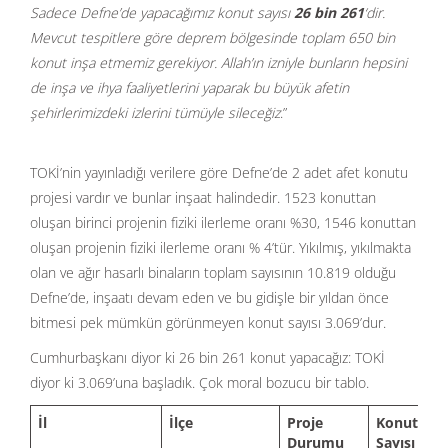
Sadece Defne’de yapacağımız konut sayısı
26 bin 261
‘dir.
Mevcut tespitlere göre deprem bölgesinde toplam 650 bin
konut inşa etmemiz gerekiyor. Allah’ın izniyle bunların hepsini
de inşa ve ihya faaliyetlerini yaparak bu büyük afetin
şehirlerimizdeki izlerini tümüyle sileceğiz
.”
TOKİ’nin yayınladığı verilere göre Defne’de 2 adet afet konutu
projesi vardır ve bunlar inşaat halindedir. 1523 konuttan
oluşan birinci projenin fiziki ilerleme oranı %30, 1546 konuttan
oluşan projenin fiziki ilerleme oranı % 4’tür. Yıkılmış, yıkılmakta
olan ve ağır hasarlı binaların toplam sayısının 10.819 olduğu
Defne’de, inşaatı devam eden ve bu gidişle bir yıldan önce
bitmesi pek mümkün görünmeyen konut sayısı 3.069’dur.
Cumhurbaşkanı diyor ki 26 bin 261 konut yapacağız: TOKİ
diyor ki 3.069’una başladık. Çok moral bozucu bir tablo.
İl
İlçe
Proje
Konut
Se
Durumu
Sayısı