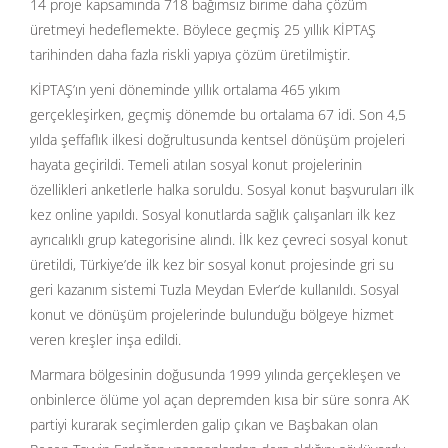
14 proje kapsamında 718 bağımsız birime daha çözüm
üretmeyi hedeflemekte. Böylece geçmiş 25 yıllık KİPTAŞ
tarihinden daha fazla riskli yapıya çözüm üretilmiştir.
KİPTAŞ’ın yeni döneminde yıllık ortalama 465 yıkım
gerçekleşirken, geçmiş dönemde bu ortalama 67 idi. Son 4,5
yılda şeffaflık ilkesi doğrultusunda kentsel dönüşüm projeleri
hayata geçirildi. Temeli atılan sosyal konut projelerinin
özellikleri anketlerle halka soruldu. Sosyal konut başvuruları ilk
kez online yapıldı. Sosyal konutlarda sağlık çalışanları ilk kez
ayrıcalıklı grup kategorisine alındı. İlk kez çevreci sosyal konut
üretildi, Türkiye’de ilk kez bir sosyal konut projesinde gri su
geri kazanım sistemi Tuzla Meydan Evler’de kullanıldı. Sosyal
konut ve dönüşüm projelerinde bulunduğu bölgeye hizmet
veren kreşler inşa edildi.
Marmara bölgesinin doğusunda 1999 yılında gerçekleşen ve
onbinlerce ölüme yol açan depremden kısa bir süre sonra AK
partiyi kurarak seçimlerden galip çıkan ve Başbakan olan