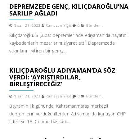
DEPREMZEDE GENÇ, KILIÇDAROĞLU’NA
SARILIP AĞLADI
Nisan 21, 2023
Ramazan Yiğit
0
Gündem
,
Kılıçdaroğlu, 6 Şubat depremlerinde Adıyaman'da hayatını
kaybedenlerin mezarlarını ziyaret etti. Depremzede
yakınlarını yitiren bir genç,...
KILIÇDAROĞLU ADIYAMAN’DA SÖZ
VERDI: ‘AYRIŞTIRDILAR,
BIRLEŞTIRECEĞIZ’
Nisan 21, 2023
Ramazan Yiğit
0
Gündem
,
Bayramın ilk gününde, Kahramanmaraş merkezli
depremlerin vurduğu illerden Adıyaman'da konuşan CHP
lideri ve 13. Cumhurbaşkanı...