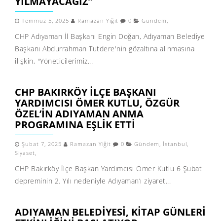
YILMAYACAĞIZ”
Temmuz 5, 2025
Ramazan Yiğit
0
Gündem
,
CHP Adıyaman İl Başkanı Engin Doğan, Adıyaman Belediye
Başkanı Abdurrahman Tutdere'nin gözaltına alınmasına
ilişkin, "Yöneticilerimiz...
CHP BAKIRKÖY İLÇE BAŞKANI
YARDIMCISI ÖMER KUTLU, ÖZGÜR
ÖZEL’IN ADIYAMAN ANMA
PROGRAMINA EŞLIK ETTI
Şubat 7, 2025
Ramazan Yiğit
0
Gündem
,
İstanbul
,
Siyaset
,
CHP Bakırköy İlçe Başkan Yardımcısı Ömer Kutlu 6 Şubat
depreminin 2. Yılı nedeniyle Adıyaman’ı ziyaret...
ADIYAMAN BELEDIYESI, KITAP GÜNLERI