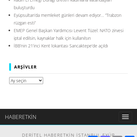
buluşturdu
Eyüpsultan’da memleket günleri devam ediyor… ”Trabzon
rüzgarı esti”
EMEP Genel Başkan Yardımcısı Levent Tüzel: NATO zirvesi
iptal edilsin, kaynaklar halk için kullanılsın
İBB’nin 21’inci Kent lokantası Sancaktepe’de açıldı
ARŞIVLER
Arşivler
HABERETKİN
Toggl
naviga
DERITEL HABERETKIN İSTANBUL EYÜP