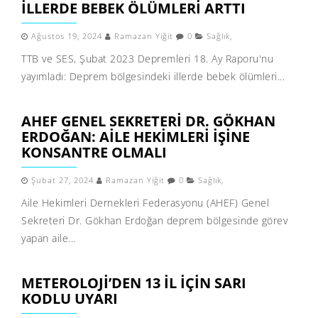
ILLERDE BEBEK ÖLÜMLERI ARTTI
Ağustos 19, 2024
Ramazan Yiğit
0
Sağlık
,
TTB ve SES, Şubat 2023 Depremleri 18. Ay Raporu'nu
yayımladı: Deprem bölgesindeki illerde bebek ölümleri...
AHEF GENEL SEKRETERI DR. GÖKHAN
ERDOĞAN: AILE HEKIMLERI İŞINE
KONSANTRE OLMALI
Şubat 27, 2024
Ramazan Yiğit
0
Sağlık
,
Aile Hekimleri Dernekleri Federasyonu (AHEF) Genel
Sekreteri Dr. Gökhan Erdoğan deprem bölgesinde görev
yapan aile...
METEROLOJI’DEN 13 IL IÇIN SARI
KODLU UYARI