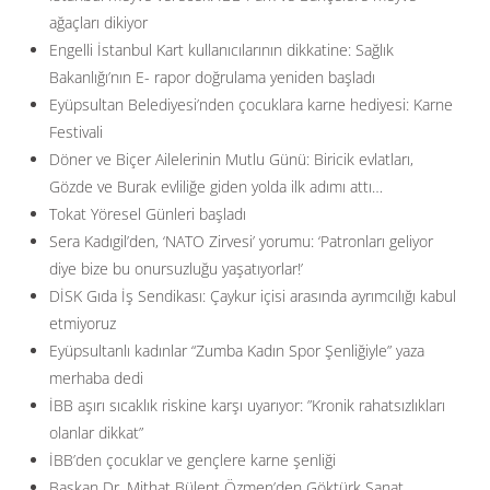
ağaçları dikiyor
Engelli İstanbul Kart kullanıcılarının dikkatine: Sağlık
Bakanlığı’nın E- rapor doğrulama yeniden başladı
Eyüpsultan Belediyesi’nden çocuklara karne hediyesi: Karne
Festivali
Döner ve Biçer Ailelerinin Mutlu Günü: Biricik evlatları,
Gözde ve Burak evliliğe giden yolda ilk adımı attı…
Tokat Yöresel Günleri başladı
Sera Kadıgil’den, ‘NATO Zirvesi’ yorumu: ‘Patronları geliyor
diye bize bu onursuzluğu yaşatıyorlar!’
DİSK Gıda İş Sendikası: Çaykur içisi arasında ayrımcılığı kabul
etmiyoruz
Eyüpsultanlı kadınlar “Zumba Kadın Spor Şenliğiyle” yaza
merhaba dedi
İBB aşırı sıcaklık riskine karşı uyarıyor: ”Kronik rahatsızlıkları
olanlar dikkat”
İBB’den çocuklar ve gençlere karne şenliği
Başkan Dr. Mithat Bülent Özmen’den Göktürk Sanat