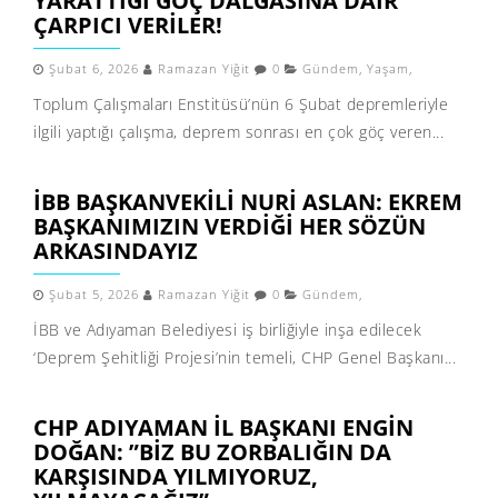
YARATTIĞI GÖÇ DALGASINA DAIR
ÇARPICI VERILER!
Şubat 6, 2026
Ramazan Yiğit
0
Gündem
,
Yaşam
,
Toplum Çalışmaları Enstitüsü’nün 6 Şubat depremleriyle
ilgili yaptığı çalışma, deprem sonrası en çok göç veren...
İBB BAŞKANVEKILI NURI ASLAN: EKREM
BAŞKANIMIZIN VERDIĞI HER SÖZÜN
ARKASINDAYIZ
Şubat 5, 2026
Ramazan Yiğit
0
Gündem
,
İBB ve Adıyaman Belediyesi iş birliğiyle inşa edilecek
‘Deprem Şehitliği Projesi’nin temeli, CHP Genel Başkanı...
CHP ADIYAMAN İL BAŞKANI ENGIN
DOĞAN: ”BIZ BU ZORBALIĞIN DA
KARŞISINDA YILMIYORUZ,