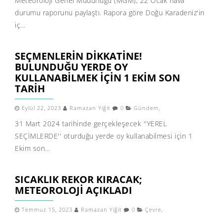
Meteoroloji Genel Müdürlüğü (MGM), 22 Ocak hava
durumu raporunu paylaştı. Rapora göre Doğu Karadeniz'in
iç...
SEÇMENLERIN DIKKATINE!
BULUNDUĞU YERDE OY
KULLANABILMEK IÇIN 1 EKIM SON
TARIH
Eylül 22, 2023
Ramazan Yiğit
0
Gündem
,
31 Mart 2024 tarihinde gerçekleşecek ''YEREL
SEÇİMLERDE'' oturduğu yerde oy kullanabilmesi için 1
Ekim son...
SICAKLIK REKOR KIRACAK;
METEOROLOJI AÇIKLADI
Temmuz 15, 2023
Ramazan Yiğit
0
Çevre
,