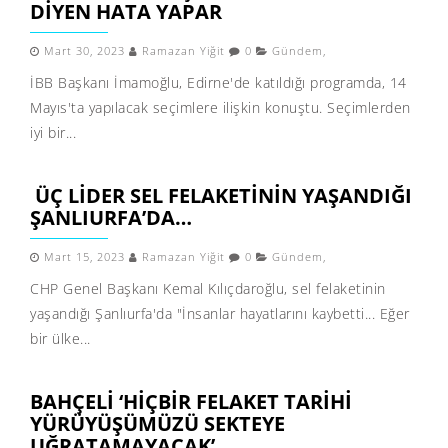
DIYEN HATA YAPAR
Mart 30, 2023
Ramazan Yiğit
0
Gündem
,
İBB Başkanı İmamoğlu, Edirne'de katıldığı programda, 14
Mayıs'ta yapılacak seçimlere ilişkin konuştu. Seçimlerden
iyi bir...
ÜÇ LIDER SEL FELAKETININ YAŞANDIĞI
ŞANLIURFA’DA…
Mart 15, 2023
Ramazan Yiğit
0
Gündem
,
CHP Genel Başkanı Kemal Kılıçdaroğlu, sel felaketinin
yaşandığı Şanlıurfa'da "İnsanlar hayatlarını kaybetti... Eğer
bir ülke...
BAHÇELI ‘HIÇBIR FELAKET TARIHI
YÜRÜYÜŞÜMÜZÜ SEKTEYE
UĞRATAMAYACAK’