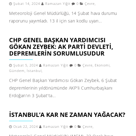
Şubat 14, 2024
Ramazan Yiğit
0
Çevre
,
Meteoroloji Genel Müdürlüğü, 14 Şubat hava durumu
raporunu yayımladı. 13 il için sarı kodlu uyarı...
CHP GENEL BAŞKAN YARDIMCISI
GÖKAN ZEYBEK: AK PARTI DEVLETI,
DEPREMLERIN SORUMLUSUDUR
Şubat 5, 2024
Ramazan Yiğit
0
Çevre
,
Ekonomi
,
Gündem
,
İstanbul
,
CHP Genel Başkan Yardımcısı Gökan Zeybek, 6 Şubat
depremlerinin yıldönümünde AKP'li Cumhurbaşkanı
Erdoğan'ın 3 Şubat'ta...
İSTANBUL’A KAR NE ZAMAN YAĞACAK?
Ocak 22, 2024
Ramazan Yiğit
0
Çevre
,