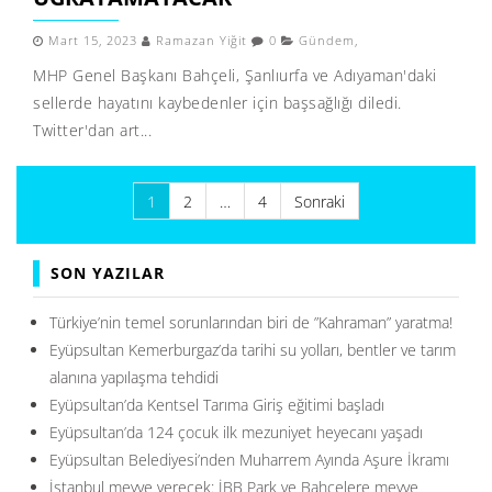
Mart 15, 2023
Ramazan Yiğit
0
Gündem
,
MHP Genel Başkanı Bahçeli, Şanlıurfa ve Adıyaman'daki
sellerde hayatını kaybedenler için başsağlığı diledi.
Twitter'dan art...
Yazı
1
2
…
4
Sonraki
sayfalaması
SON YAZILAR
Türkiye’nin temel sorunlarından biri de ”Kahraman” yaratma!
Eyüpsultan Kemerburgaz’da tarihi su yolları, bentler ve tarım
alanına yapılaşma tehdidi
Eyüpsultan’da Kentsel Tarıma Giriş eğitimi başladı
Eyüpsultan’da 124 çocuk ilk mezuniyet heyecanı yaşadı
Eyüpsultan Belediyesi’nden Muharrem Ayında Aşure İkramı
İstanbul meyve verecek: İBB Park ve Bahçelere meyve