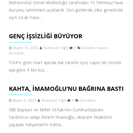
Meteoroloji Genel Müdürlüğü tarafından 15 Temmuz hava
durumu tahminleri açıklandı. Son günlerde ülke genelinde
aşırı sıcak hava...
GENÇ İŞSIZLIĞI BÜYÜYOR
Mayıs 10, 2023
Ramazan Yiğit
0
Çalışma hayatı
,
Gündem
,
TÜİK'e göre mart ayında dar tanımlı işsiz sayısı bir önceki
aya göre 4 bin kişi...
KAHTA, İMAMOĞLU’NU BAĞRINA BASTI
Mayıs 3, 2023
Ramazan Yiğit
0
Gündem
,
İBB Başkanı ve Millet İttifakı’nın Cumhurbaşkanı
Yardımcısı adayı Ekrem İmamoğlu, deprem felaketini
yaşayan Adıyaman’ın Kahta...