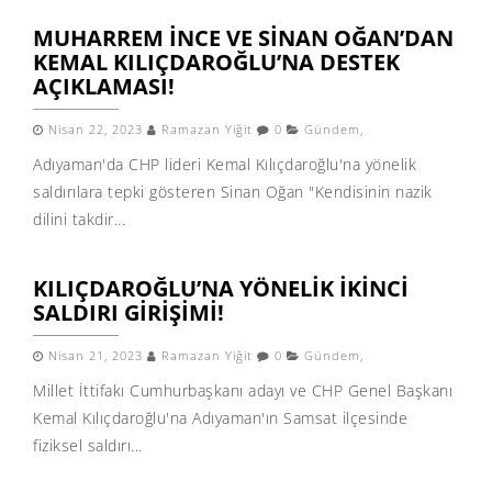
MUHARREM İNCE VE SINAN OĞAN’DAN
KEMAL KILIÇDAROĞLU’NA DESTEK
AÇIKLAMASI!
Nisan 22, 2023
Ramazan Yiğit
0
Gündem
,
Adıyaman'da CHP lideri Kemal Kılıçdaroğlu'na yönelik
saldırılara tepki gösteren Sinan Oğan "Kendisinin nazik
dilini takdir...
KILIÇDAROĞLU’NA YÖNELIK IKINCI
SALDIRI GIRIŞIMI!
Nisan 21, 2023
Ramazan Yiğit
0
Gündem
,
Millet İttifakı Cumhurbaşkanı adayı ve CHP Genel Başkanı
Kemal Kılıçdaroğlu'na Adıyaman'ın Samsat ilçesinde
fiziksel saldırı...