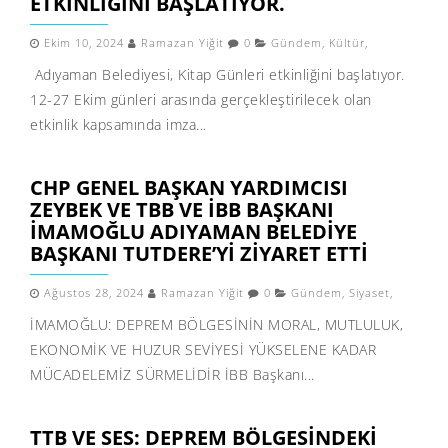
ETKINLIĞINI BAŞLATIYOR.
Ekim 10, 2024
Ramazan Yiğit
0
Gündem
,
Kültür
,
Adıyaman Belediyesi, Kitap Günleri etkinliğini başlatıyor.
12-27 Ekim günleri arasında gerçekleştirilecek olan
etkinlik kapsamında imza...
CHP GENEL BAŞKAN YARDIMCISI
ZEYBEK VE TBB VE İBB BAŞKANI
İMAMOĞLU ADIYAMAN BELEDIYE
BAŞKANI TUTDERE’YI ZIYARET ETTI
Ağustos 28, 2024
Ramazan Yiğit
0
Gündem
,
Siyaset
,
İMAMOĞLU: DEPREM BÖLGESİNİN MORAL, MUTLULUK,
EKONOMİK VE HUZUR SEVİYESİ YÜKSELENE KADAR
MÜCADELEMİZ SÜRMELİDİR İBB Başkanı...
TTB VE SES: DEPREM BÖLGESINDEKI