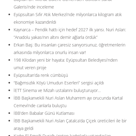
Galerisi’nde inceleme
Eyüpsultan Sıfır Atık Merkezi’nde milyonlarca kilogram atık
ekonomiye kazandırıldı
Kaynarca – Pendik hattı için hedef 2027 ilk yarısı. Nuri Aslan:
”Anadolu yakası’nın altını demir ağlarla ördük”
Erkan Baş: Bu insanları çaresiz sanıyorsunuz, öğretmenlerin
arkasında milyonlarca onurlu insan var!
198 Kilodan yeni bir hayata: Eyüpsultan Belediyesi’nden
umut veren proje
Eyüpsultan’da renk cümbüşü
“Bağımsızlık Köyü Umudun Eserleri” sergisi açıldı
İETT Sinema ve Mizah ustalarını buluşturuyor…
İBB Başkanvekili Nuri Aslan Muharrem ayı orucunda Kartal
Cemevi’nde canlarla buluştu
İBB’den Babalar Günü Kutlaması
İBB Başkanvekili Nuri Aslan Çatalca’da Çiçek üreticileri ile bir
araya geldi
Kadın El Emeği Durağı üreten kadınlarla vatandaşları