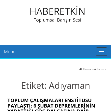
HABERETKİN
Toplumsal Barışın Sesi
Menu
Toggl
naviga
Home
»
Adıyaman
Etiket:
Adıyaman
TOPLUM ÇALIŞMALARI ENSTITÜSÜ
PAYLAŞTI: 6 ŞUBAT DEPREMLERININ