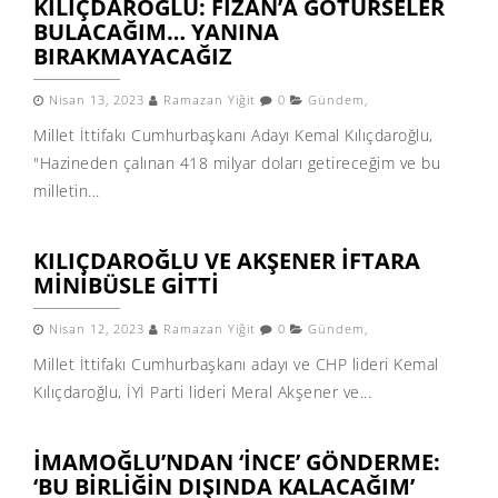
KILIÇDAROĞLU: FIZAN’A GÖTÜRSELER
BULACAĞIM… YANINA
BIRAKMAYACAĞIZ
Nisan 13, 2023
Ramazan Yiğit
0
Gündem
,
Millet İttifakı Cumhurbaşkanı Adayı Kemal Kılıçdaroğlu,
"Hazineden çalınan 418 milyar doları getireceğim ve bu
milletin...
KILIÇDAROĞLU VE AKŞENER IFTARA
MINIBÜSLE GITTI
Nisan 12, 2023
Ramazan Yiğit
0
Gündem
,
Millet İttifakı Cumhurbaşkanı adayı ve CHP lideri Kemal
Kılıçdaroğlu, İYİ Parti lideri Meral Akşener ve...
İMAMOĞLU’NDAN ‘INCE’ GÖNDERME:
‘BU BIRLIĞIN DIŞINDA KALACAĞIM’