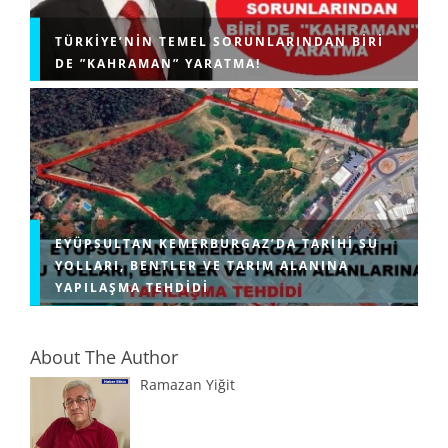
TÜRKIYE’NIN TEMEL SORUNLARINDAN BIRI
DE ”KAHRAMAN” YARATMA!
EYÜPSULTAN KEMERBURGAZ’DA TARIHI SU
YOLLARI, BENTLER VE TARIM ALANINA
YAPILAŞMA TEHDIDI
About The Author
Ramazan Yiğit