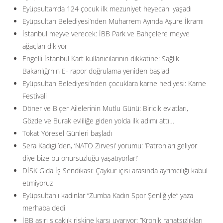
Eyüpsultan’da 124 çocuk ilk mezuniyet heyecanı yaşadı
Eyüpsultan Belediyesi’nden Muharrem Ayında Aşure İkramı
İstanbul meyve verecek: İBB Park ve Bahçelere meyve
ağaçları dikiyor
Engelli İstanbul Kart kullanıcılarının dikkatine: Sağlık
Bakanlığı’nın E- rapor doğrulama yeniden başladı
Eyüpsultan Belediyesi’nden çocuklara karne hediyesi: Karne
Festivali
Döner ve Biçer Ailelerinin Mutlu Günü: Biricik evlatları,
Gözde ve Burak evliliğe giden yolda ilk adımı attı…
Tokat Yöresel Günleri başladı
Sera Kadıgil’den, ‘NATO Zirvesi’ yorumu: ‘Patronları geliyor
diye bize bu onursuzluğu yaşatıyorlar!’
DİSK Gıda İş Sendikası: Çaykur içisi arasında ayrımcılığı kabul
etmiyoruz
Eyüpsultanlı kadınlar “Zumba Kadın Spor Şenliğiyle” yaza
merhaba dedi
İBB aşırı sıcaklık riskine karşı uyarıyor: ”Kronik rahatsızlıkları