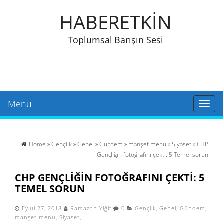
HABERETKİN
Toplumsal Barışın Sesi
Menu
Toggl
naviga
Home
»
Gençlik
»
Genel
»
Gündem
»
manşet menü
»
Siyaset
» CHP
Gençliğin fotoğrafını çekti: 5 Temel sorun
CHP GENÇLIĞIN FOTOĞRAFINI ÇEKTI: 5
TEMEL SORUN
Eylül 27, 2018
Ramazan Yiğit
0
Gençlik
,
Genel
,
Gündem
,
manşet menü
,
Siyaset
,