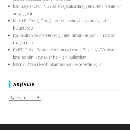
İBB Başkanvekili Nuri Aslan Çatalca’da Çiçek üreticileri ile bir
araya geldi
Kadın El Emeği Durağı üreten kadınlarla vatandaşları
buluşturdu
Eyüpsultan’da memleket günleri devam ediyor… ”Trabzon
rüzgarı esti”
EMEP Genel Başkan Yardımcısı Levent Tüzel: NATO zirvesi
iptal edilsin, kaynaklar halk için kullanılsın
İBB’nin 21’inci Kent lokantası Sancaktepe’de açıldı
ARŞIVLER
Arşivler