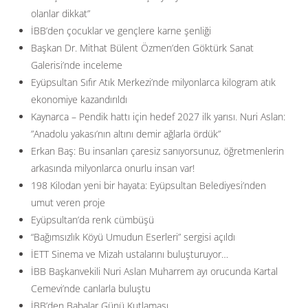
olanlar dikkat”
İBB’den çocuklar ve gençlere karne şenliği
Başkan Dr. Mithat Bülent Özmen’den Göktürk Sanat
Galerisi’nde inceleme
Eyüpsultan Sıfır Atık Merkezi’nde milyonlarca kilogram atık
ekonomiye kazandırıldı
Kaynarca – Pendik hattı için hedef 2027 ilk yarısı. Nuri Aslan:
”Anadolu yakası’nın altını demir ağlarla ördük”
Erkan Baş: Bu insanları çaresiz sanıyorsunuz, öğretmenlerin
arkasında milyonlarca onurlu insan var!
198 Kilodan yeni bir hayata: Eyüpsultan Belediyesi’nden
umut veren proje
Eyüpsultan’da renk cümbüşü
“Bağımsızlık Köyü Umudun Eserleri” sergisi açıldı
İETT Sinema ve Mizah ustalarını buluşturuyor…
İBB Başkanvekili Nuri Aslan Muharrem ayı orucunda Kartal
Cemevi’nde canlarla buluştu
İBB’den Babalar Günü Kutlaması