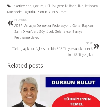
e
to
ail
ar
Etiketler:
chp
,
Çözüm
,
EĞİTİM
,
gençlik
,
ifade
,
İlke
,
istihdam
,
b
d
e
Mücadele
,
Özgürlük
,
Sorun
,
Yunus Emre
o
o
Previous:
o
n
ADEF- Amasya Dernekler Federasyonu Genel Başkanı
k
Saim Diken’den; Göynücek Geleneksel Bamya
Festivaline davet
Next:
Türk-iş açıkladı ;Açlık sınırı bin 893 TL, yoksulluk sınırı 6
bin 166 TL’ye çıktı
Related posts