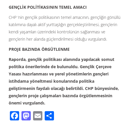
GENÇLİK POLİTİKASININ TEMEL AMACI
CHP ‘nin gençlik politikasının temel amacının, gençliğin gönüllü
katılımına dayalı aktif yurttaşlığın gerçekleştirilmesi, gençlerin
kendi yaşamları üzerindeki kontrolünün sağlanması ve
gençlerin her alanda güçlendirilmesi olduğu vurgulandı.
PROJE BAZINDA ÖRGÜTLENME
Raporda, gençlik politikası alanında yapılacak somut
politika önerilerinde de bulunuldu. Gençlik Çerçeve
Yasası hazırlanması ve yerel yönetimlerin gençleri
istihdama yöneltmesi konularında politika
geliştirmenin faydalı olacağı belirtildi. CHP bünyesinde,
gençlerin proje çalışmaları bazında örgütlenmesinin
önemi vurgulandı.
F
M
E
S
ac
as
m
h