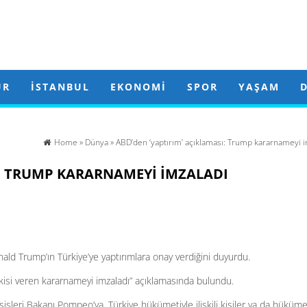
ÜR
İSTANBUL
EKONOMI
SPOR
YAŞAM
Home
»
Dünya
» ABD’den ‘yaptırım’ açıklaması: Trump kararnameyi i
I: TRUMP KARARNAMEYI IMZALADI
d Trump’ın Türkiye’ye yaptırımlara onay verdiğini duyurdu.
kisi veren kararnameyi imzaladı” açıklamasında bulundu.
şleri Bakanı Pompeo’ya, Türkiye hükümetiyle ilişkili kişiler ya da hüküme