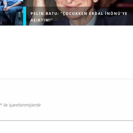
PELIN BATU: “ÇOCUKKEN ERDAL İNÖNÜ’YE
AŞIKTIM!”
lenen
LeonMedya’nın @fakisultv YouTube kanalına konuk o
 rüzgarı
Pelin Batu, çocukluk yıllarına ve hayatındaki dönüm
rini ve
noktalarına dair samimi açıklamalarda bulundu. Ünlü
nlenen
isim, çocukluğunda duyduğu sıra dışı hayranlığı...
*
ile işaretlenmişlerdir