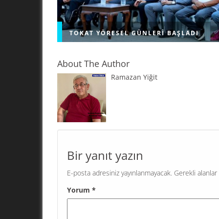
TOKAT YÖRESEL GÜNLERI BAŞLADI
About The Author
Ramazan Yiğit
Eyüpsultan Belediyesi’nin destekleriyle düzen
Eyüpsultan Memleket Günleri’nde bu kez Tokat
esiyor. Tokat’ın zengin kültürünü, eşsiz lezzetle
yöresel ürünlerini yakından tanımak için düze
Tokat...
Bir yanıt yazın
E-posta adresiniz yayınlanmayacak.
Gerekli alanlar
Yorum
*