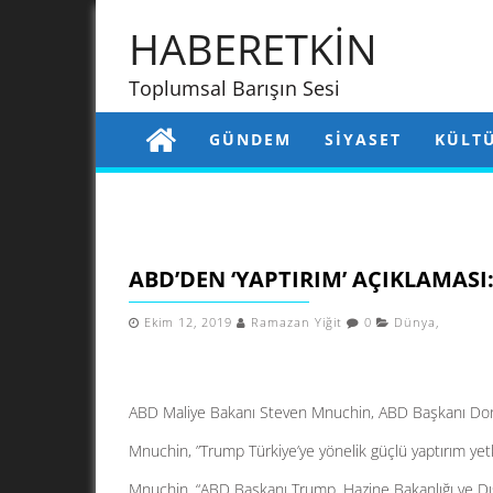
HABERETKİN
Toplumsal Barışın Sesi
GÜNDEM
SIYASET
KÜLT
ABD’DEN ‘YAPTIRIM’ AÇIKLAMAS
Ekim 12, 2019
Ramazan Yiğit
0
Dünya
,
ABD Maliye Bakanı Steven Mnuchin, ABD Başkanı Donal
Mnuchin, ”Trump Türkiye’ye yönelik güçlü yaptırım yet
Mnuchin, “ABD Başkanı Trump, Hazine Bakanlığı ve Dışi