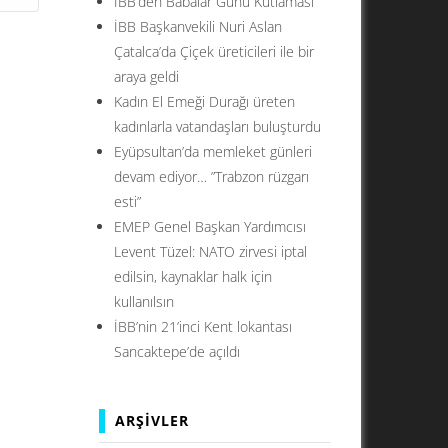
İBB’den Babalar Günü Kutlaması
İBB Başkanvekili Nuri Aslan
Çatalca’da Çiçek üreticileri ile bir
araya geldi
Kadın El Emeği Durağı üreten
kadınlarla vatandaşları buluşturdu
Eyüpsultan’da memleket günleri
devam ediyor… ”Trabzon rüzgarı
esti”
EMEP Genel Başkan Yardımcısı
Levent Tüzel: NATO zirvesi iptal
edilsin, kaynaklar halk için
kullanılsın
İBB’nin 21’inci Kent lokantası
Sancaktepe’de açıldı
ARŞIVLER