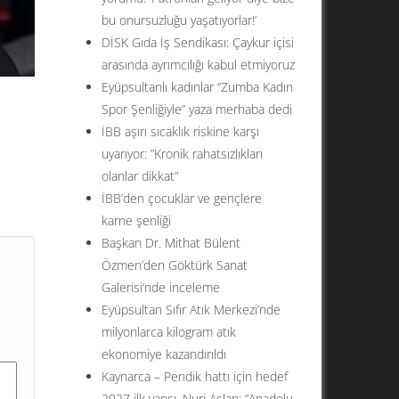
bu onursuzluğu yaşatıyorlar!’
DİSK Gıda İş Sendikası: Çaykur içisi
arasında ayrımcılığı kabul etmiyoruz
Eyüpsultanlı kadınlar “Zumba Kadın
Spor Şenliğiyle” yaza merhaba dedi
İBB aşırı sıcaklık riskine karşı
uyarıyor: ”Kronik rahatsızlıkları
olanlar dikkat”
lan
İBB’den çocuklar ve gençlere
karne şenliği
Başkan Dr. Mithat Bülent
Özmen’den Göktürk Sanat
Galerisi’nde inceleme
Eyüpsultan Sıfır Atık Merkezi’nde
milyonlarca kilogram atık
ekonomiye kazandırıldı
Kaynarca – Pendik hattı için hedef
2027 ilk yarısı. Nuri Aslan: ”Anadolu