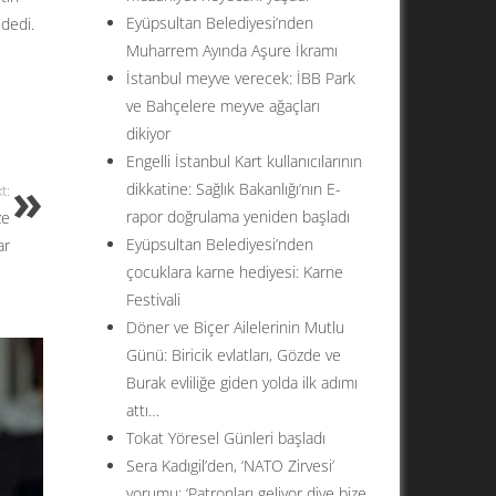
Eyüpsultan Belediyesi’nden
 dedi.
Muharrem Ayında Aşure İkramı
İstanbul meyve verecek: İBB Park
ve Bahçelere meyve ağaçları
dikiyor
Engelli İstanbul Kart kullanıcılarının
dikkatine: Sağlık Bakanlığı’nın E-
t:
rapor doğrulama yeniden başladı
ze
Eyüpsultan Belediyesi’nden
ar
çocuklara karne hediyesi: Karne
Festivali
Döner ve Biçer Ailelerinin Mutlu
Günü: Biricik evlatları, Gözde ve
Burak evliliğe giden yolda ilk adımı
attı…
Tokat Yöresel Günleri başladı
Sera Kadıgil’den, ‘NATO Zirvesi’
yorumu: ‘Patronları geliyor diye bize