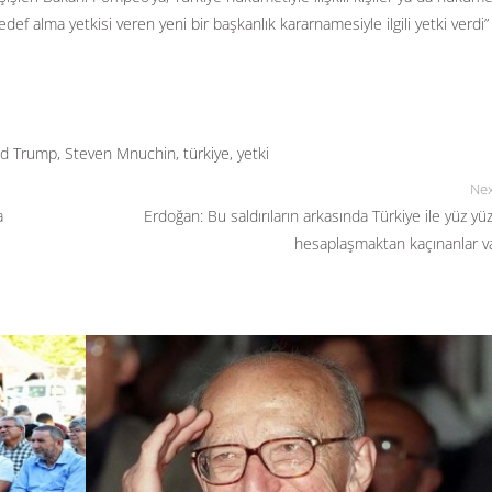
edef alma yetkisi veren yeni bir başkanlık kararnamesiyle ilgili yetki verdi”
ld Trump
,
Steven Mnuchin
,
türkiye
,
yetki
Nex
a
Erdoğan: Bu saldırıların arkasında Türkiye ile yüz yü
hesaplaşmaktan kaçınanlar v