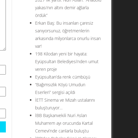
yakası’nın altını demir ağlarla
ördük”
Erkan Baş: Bu insanları çaresiz
sanıyorsunuz, öğretmenlerin
arkasında milyonlarca onurlu insan
var!
198 Kilodan yeni bir hayata:
Eyüpsultan Belediyesi’nden umut
veren proje
Eyüpsultan’da renk cümbüşü
“Bağımsızlık Köyü Umudun
Eserleri” sergisi açıldı
İETT Sinema ve Mizah ustalarını
buluşturuyor…
İBB Başkanvekili Nuri Aslan
Muharrem ayı orucunda Kartal
Cemevi’nde canlarla buluştu