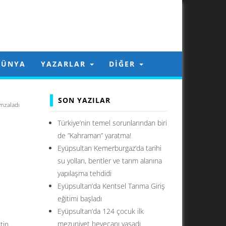
DÜNYA
YAZARLAR
DIĞER
SON YAZILAR
mzaladı
Türkiye’nin temel sorunlarından biri
de ”Kahraman” yaratma!
Eyüpsultan Kemerburgaz’da tarihi
su yolları, bentler ve tarım alanına
yapılaşma tehdidi
Eyüpsultan’da Kentsel Tarıma Giriş
eğitimi başladı
Eyüpsultan’da 124 çocuk ilk
mezuniyet heyecanı yaşadı
tin