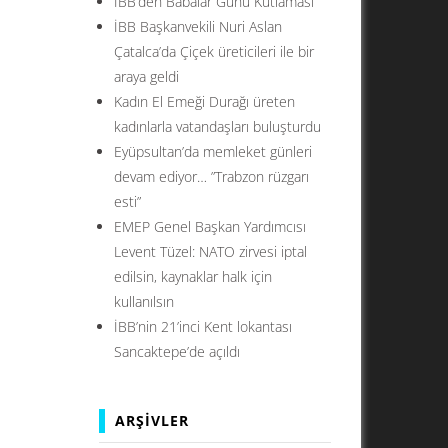
İBB’den Babalar Günü Kutlaması
İBB Başkanvekili Nuri Aslan
Çatalca’da Çiçek üreticileri ile bir
araya geldi
Kadın El Emeği Durağı üreten
kadınlarla vatandaşları buluşturdu
Eyüpsultan’da memleket günleri
devam ediyor… ”Trabzon rüzgarı
esti”
EMEP Genel Başkan Yardımcısı
Levent Tüzel: NATO zirvesi iptal
edilsin, kaynaklar halk için
kullanılsın
İBB’nin 21’inci Kent lokantası
Sancaktepe’de açıldı
ARŞIVLER