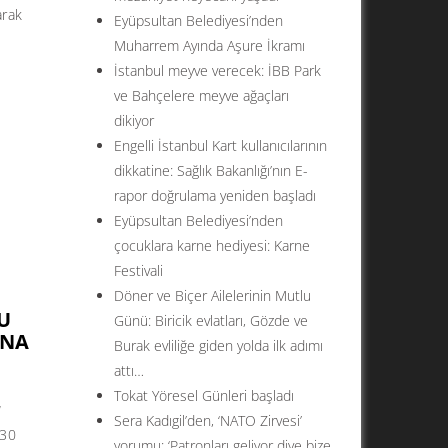
arak
Eyüpsultan Belediyesi’nden
Muharrem Ayında Aşure İkramı
İstanbul meyve verecek: İBB Park
ve Bahçelere meyve ağaçları
dikiyor
Engelli İstanbul Kart kullanıcılarının
dikkatine: Sağlık Bakanlığı’nın E-
rapor doğrulama yeniden başladı
Eyüpsultan Belediyesi’nden
çocuklara karne hediyesi: Karne
Festivali
Döner ve Biçer Ailelerinin Mutlu
U
Günü: Biricik evlatları, Gözde ve
UNA
Burak evliliğe giden yolda ilk adımı
attı…
Tokat Yöresel Günleri başladı
,
Sera Kadıgil’den, ‘NATO Zirvesi’
 30
yorumu: ‘Patronları geliyor diye bize