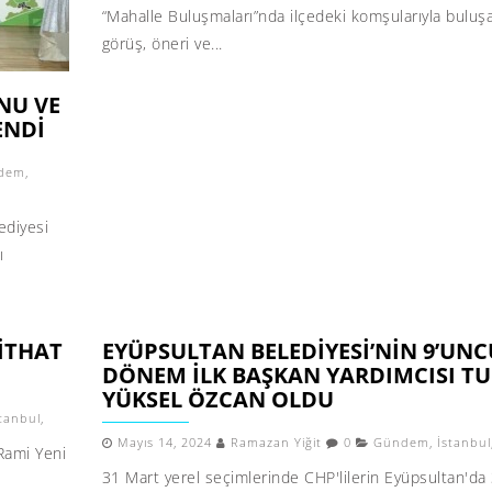
“Mahalle Buluşmaları”nda ilçedeki komşularıyla buluş
görüş, öneri ve...
NU VE
ENDI
dem
,
ediyesi
ı
ITHAT
EYÜPSULTAN BELEDIYESI’NIN 9’UNC
DÖNEM ILK BAŞKAN YARDIMCISI T
YÜKSEL ÖZCAN OLDU
stanbul
,
Mayıs 14, 2024
Ramazan Yiğit
0
Gündem
,
İstanbul
Rami Yeni
31 Mart yerel seçimlerinde CHP'lilerin Eyüpsultan'da