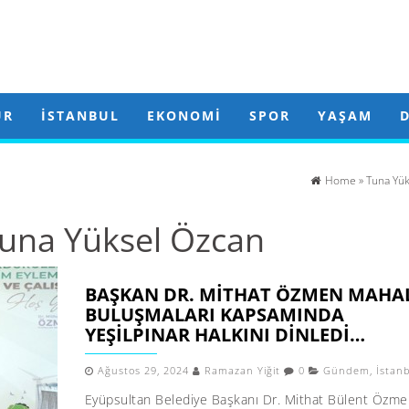
ÜR
İSTANBUL
EKONOMI
SPOR
YAŞAM
Home
»
Tuna Yü
una Yüksel Özcan
BAŞKAN DR. MITHAT ÖZMEN MAHA
BULUŞMALARI KAPSAMINDA
YEŞILPINAR HALKINI DINLEDI…
Ağustos 29, 2024
Ramazan Yiğit
0
Gündem
,
İstan
Eyüpsultan Belediye Başkanı Dr. Mithat Bülent Özme