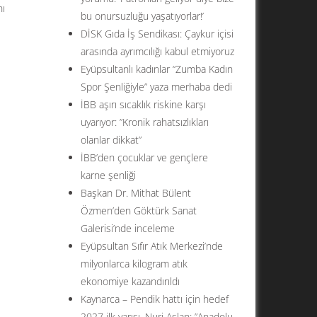
nı
bu onursuzluğu yaşatıyorlar!’
DİSK Gıda İş Sendikası: Çaykur içisi
arasında ayrımcılığı kabul etmiyoruz
Eyüpsultanlı kadınlar “Zumba Kadın
Spor Şenliğiyle” yaza merhaba dedi
İBB aşırı sıcaklık riskine karşı
uyarıyor: ”Kronik rahatsızlıkları
olanlar dikkat”
İBB’den çocuklar ve gençlere
karne şenliği
Başkan Dr. Mithat Bülent
Özmen’den Göktürk Sanat
Galerisi’nde inceleme
Eyüpsultan Sıfır Atık Merkezi’nde
milyonlarca kilogram atık
ekonomiye kazandırıldı
Kaynarca – Pendik hattı için hedef
2027 ilk yarısı. Nuri Aslan: ”Anadolu