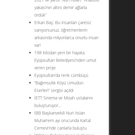
yakası’nın altını demir ağlarla
ördük”
Erkan Baş: Bu insanları çaresiz
sanıyorsunuz, öğretmenlerin
arkasında milyonlarca onurlu insan
var!
198 Kilodan yeni bir hayata:
Eyüpsultan Belediyesi’nden umut
veren proje
Eyüpsultan’da renk cümbüşü
“Bağımsızlık Köyü Umudun
Eserleri” sergisi açıldı
İETT Sinema ve Mizah ustalarını
buluşturuyor…
İBB Başkanvekili Nuri Aslan
Muharrem ayı orucunda Kartal
Cemevi’nde canlarla buluştu