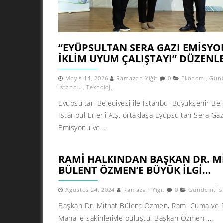
“EYÜPSULTAN SERA GAZI EMISYO
İKLIM UYUM ÇALIŞTAYI” DÜZENL
Mayıs 14, 2026
Ramazan Yiğit
0
Ekonomi
,
Gün
İstanbul
,
Teknoloji
,
Eyüpsultan Belediyesi ile İstanbul Büyükşehir Bel
İstanbul Enerji A.Ş. ortaklaşa Eyüpsultan Sera Gaz
Emisyonu ve...
RAMI HALKINDAN BAŞKAN DR. M
BÜLENT ÖZMEN’E BÜYÜK ILGI…
Ağustos 24, 2024
Ramazan Yiğit
0
Gündem
,
İ
Başkan Dr. Mithat Bülent Özmen, Rami Cuma ve 
Mahalle sakinleriyle buluştu. Başkan Özmen'i...