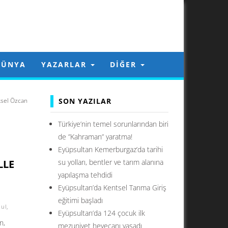
DÜNYA
YAZARLAR
DIĞER
ksel Özcan
SON YAZILAR
Türkiye’nin temel sorunlarından biri
de ”Kahraman” yaratma!
Eyüpsultan Kemerburgaz’da tarihi
LLE
su yolları, bentler ve tarım alanına
yapılaşma tehdidi
Eyüpsultan’da Kentsel Tarıma Giriş
eğitimi başladı
bul
,
Eyüpsultan’da 124 çocuk ilk
n,
mezuniyet heyecanı yaşadı