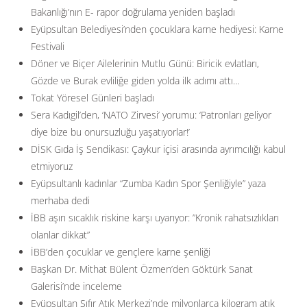
Bakanlığı’nın E- rapor doğrulama yeniden başladı
Eyüpsultan Belediyesi’nden çocuklara karne hediyesi: Karne
Festivali
Döner ve Biçer Ailelerinin Mutlu Günü: Biricik evlatları,
Gözde ve Burak evliliğe giden yolda ilk adımı attı…
Tokat Yöresel Günleri başladı
Sera Kadıgil’den, ‘NATO Zirvesi’ yorumu: ‘Patronları geliyor
diye bize bu onursuzluğu yaşatıyorlar!’
DİSK Gıda İş Sendikası: Çaykur içisi arasında ayrımcılığı kabul
etmiyoruz
Eyüpsultanlı kadınlar “Zumba Kadın Spor Şenliğiyle” yaza
merhaba dedi
İBB aşırı sıcaklık riskine karşı uyarıyor: ”Kronik rahatsızlıkları
olanlar dikkat”
İBB’den çocuklar ve gençlere karne şenliği
Başkan Dr. Mithat Bülent Özmen’den Göktürk Sanat
Galerisi’nde inceleme
Eyüpsultan Sıfır Atık Merkezi’nde milyonlarca kilogram atık