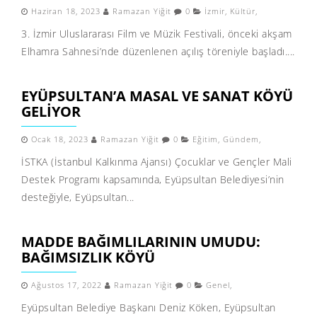
Haziran 18, 2023
Ramazan Yiğit
0
İzmir
,
Kültür
,
3. İzmir Uluslararası Film ve Müzik Festivali, önceki akşam
Elhamra Sahnesi’nde düzenlenen açılış töreniyle başladı....
EYÜPSULTAN’A MASAL VE SANAT KÖYÜ
GELIYOR
Ocak 18, 2023
Ramazan Yiğit
0
Eğitim
,
Gündem
,
İSTKA (İstanbul Kalkınma Ajansı) Çocuklar ve Gençler Mali
Destek Programı kapsamında, Eyüpsultan Belediyesi’nin
desteğiyle, Eyüpsultan...
MADDE BAĞIMLILARININ UMUDU:
BAĞIMSIZLIK KÖYÜ
Ağustos 17, 2022
Ramazan Yiğit
0
Genel
,
Eyüpsultan Belediye Başkanı Deniz Köken, Eyüpsultan