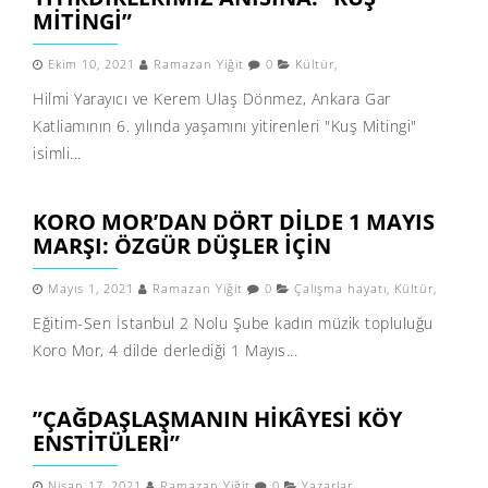
MITINGI”
Ekim 10, 2021
Ramazan Yiğit
0
Kültür
,
Hilmi Yarayıcı ve Kerem Ulaş Dönmez, Ankara Gar
Katliamının 6. yılında yaşamını yitirenleri "Kuş Mitingi"
isimli...
KORO MOR’DAN DÖRT DILDE 1 MAYIS
MARŞI: ÖZGÜR DÜŞLER IÇIN
Mayıs 1, 2021
Ramazan Yiğit
0
Çalışma hayatı
,
Kültür
,
Eğitim-Sen İstanbul 2 Nolu Şube kadın müzik topluluğu
Koro Mor, 4 dilde derlediği 1 Mayıs...
”ÇAĞDAŞLAŞMANIN HIKÂYESI KÖY
ENSTITÜLERI”
Nisan 17, 2021
Ramazan Yiğit
0
Yazarlar
,