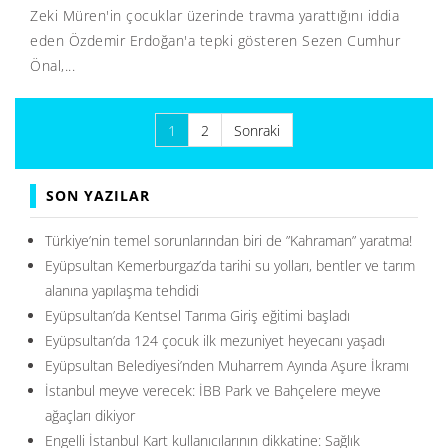
Zeki Müren'in çocuklar üzerinde travma yarattığını iddia
eden Özdemir Erdoğan'a tepki gösteren Sezen Cumhur
Önal,...
Yazı
1
2
Sonraki
sayfalaması
SON YAZILAR
Türkiye’nin temel sorunlarından biri de ”Kahraman” yaratma!
Eyüpsultan Kemerburgaz’da tarihi su yolları, bentler ve tarım
alanına yapılaşma tehdidi
Eyüpsultan’da Kentsel Tarıma Giriş eğitimi başladı
Eyüpsultan’da 124 çocuk ilk mezuniyet heyecanı yaşadı
Eyüpsultan Belediyesi’nden Muharrem Ayında Aşure İkramı
İstanbul meyve verecek: İBB Park ve Bahçelere meyve
ağaçları dikiyor
Engelli İstanbul Kart kullanıcılarının dikkatine: Sağlık