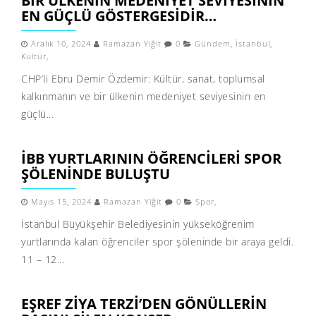
BIR ÜLKENIN MEDENIYET SEVIYESININ
EN GÜÇLÜ GÖSTERGESIDIR…
Aralık 10, 2024
Ramazan Yiğit
0
Gündem
,
İstanbul
,
Kültür
,
CHP’li Ebru Demir Özdemir: Kültür, sanat, toplumsal
kalkınmanın ve bir ülkenin medeniyet seviyesinin en
güçlü...
İBB YURTLARININ ÖĞRENCILERI SPOR
ŞÖLENINDE BULUŞTU
Mayıs 15, 2024
Ramazan Yiğit
0
Spor
,
İstanbul Büyükşehir Belediyesinin yükseköğrenim
yurtlarında kalan öğrenciler spor şöleninde bir araya geldi.
11 – 12...
EŞREF ZIYA TERZI’DEN GÖNÜLLERIN