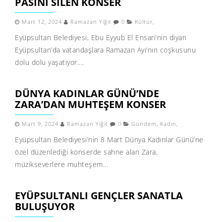
PASINI SILEN KONSER
Mart 12, 2024
Ramazan Yiğit
0
Kültür
,
Eyüpsultan Belediyesi, Ebu Eyyub El Ensari’nin diyarı
Eyüpsultan’da vatandaşlara Ramazan Ayı’nın coşkusunu
dolu dolu yaşatıyor....
DÜNYA KADINLAR GÜNÜ’NDE
ZARA’DAN MUHTEŞEM KONSER
Mart 9, 2024
Ramazan Yiğit
0
Gündem
,
Kadın
,
Eyüpsultan Belediyesi’nin 8 Mart Dünya Kadınlar Günü’ne
özel düzenlediği konserde sahne alan Zara,
müzikseverlere muhteşem...
EYÜPSULTANLI GENÇLER SANATLA
BULUŞUYOR