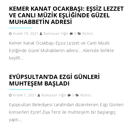
KEMER KANAT OCAKBAŞI: EŞSİZ LEZZET
VE CANLI MÜZİK EŞLİĞİNDE GÜZEL
MUHABBETİN ADRESİ
Aralık 19, 2021
Ramazan Yiğit
0
Kültür
,
Kemer Kanat Ocakbaşı Eşsiz Lezzet ve Canlı Müzik
Eşliğinde Güzel Muhabbetin adresi... Ailenizle birlikte
keyifli...
EYÜPSULTAN’DA EZGI GÜNLERI
MUHTEŞEM BAŞLADI
Aralık 7, 2021
Ramazan Yiğit
0
Kültür
,
Eyüpsultan Belediyesi tarafından düzenlenen Ezgi Günleri
konserleri Eşref Ziya Terzi ile muhteşem bir başlangıç
yaptı....