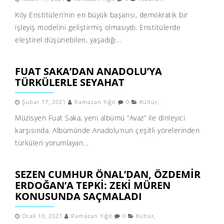
Köy Enstitüleri’nin en büyük başarısı, demokratik bir
işleyiş modelini geliştirmiş olmasıydı. Enstitülerde
eleştirel düşünebilen, yaşadığı...
FUAT SAKA’DAN ANADOLU’YA
TÜRKÜLERLE SEYAHAT
Şubat 17, 2021
Ramazan Yiğit
0
Kültür
,
Müzisyen Fuat Saka, yeni albümü “Avaz” ile dinleyici
karşısında. Albümünde Anadolu’nun çeşitli yörelerinden
türküleri yorumlayan...
SEZEN CUMHUR ÖNAL’DAN, ÖZDEMIR
ERDOĞAN’A TEPKI: ZEKI MÜREN
KONUSUNDA SAÇMALADI
Ocak 10, 2021
Ramazan Yiğit
0
Kültür
,