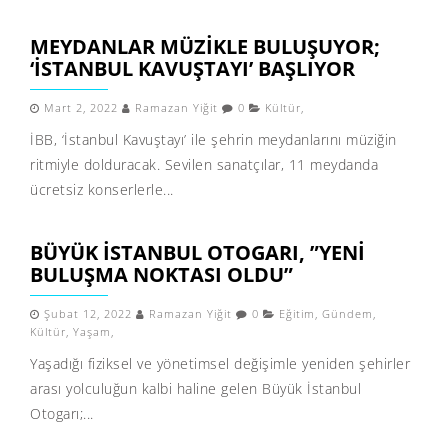
MEYDANLAR MÜZİKLE BULUŞUYOR;
‘İSTANBUL KAVUŞTAYI’ BAŞLIYOR
Mart 2, 2022
Ramazan Yiğit
0
Kültür
,
İBB, ‘İstanbul Kavuştayı’ ile şehrin meydanlarını müziğin
ritmiyle dolduracak. Sevilen sanatçılar, 11 meydanda
ücretsiz konserlerle...
BÜYÜK İSTANBUL OTOGARI, ”YENİ
BULUŞMA NOKTASI OLDU”
Şubat 12, 2022
Ramazan Yiğit
0
Eğitim
,
Gündem
,
Kültür
,
Yaşam
,
Yaşadığı fiziksel ve yönetimsel değişimle yeniden şehirler
arası yolculuğun kalbi haline gelen Büyük İstanbul
Otogarı;...