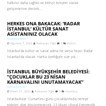
halkının daha sağlıklı ve bilinçli bireyler olarak
gelişimlerine destek...
HERKES ONA BAKACAK: ‘RADAR
İSTANBUL’ KÜLTÜR SANAT
ASISTANINIZ OLACAK
Ağustos 7, 2022
Ramazan Yiğit
0
Kültür
,
İstanbul’da kültür ve sanat adına ne varsa hepsi ‘Radar
İstanbul’da olacak. Harita özelliğiyle size yol...
İSTANBUL BÜYÜKŞEHİR BELEDİYESİ:
”ÇOCUKLAR BU 23 NİSAN
KARNAVALINI UNUTAMAYACAK”
Nisan 21, 2022
Ramazan Yiğit
0
İstanbul
,
İstanbullular ‘Cumartesi günü çocuklarımızla nereye
gidelim’ diye düşünmeyecek. 23 Nisan Ulusal Egemenlik