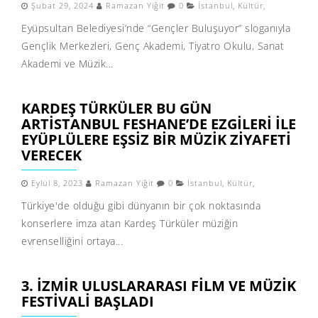
Şubat 29, 2024
Ramazan Yiğit
0
İstanbul
,
Kültür
,
Eyüpsultan Belediyesi’nde “Gençler Buluşuyor” sloganıyla
Gençlik Merkezleri, Genç Akademi, Tiyatro Okulu, Sanat
Akademi ve Müzik...
KARDEŞ TÜRKÜLER BU GÜN
ARTİSTANBUL FESHANE’DE EZGILERI ILE
EYÜPLÜLERE EŞSIZ BIR MÜZIK ZIYAFETI
VERECEK
Eylül 8, 2023
Ramazan Yiğit
0
İstanbul
,
Kültür
,
Türkiye'de olduğu gibi dünyanın bir çok noktasında
konserlere imza atan Kardeş Türküler müziğin
evrenselliğini ortaya...
3. İZMIR ULUSLARARASI FILM VE MÜZIK
FESTIVALI BAŞLADI