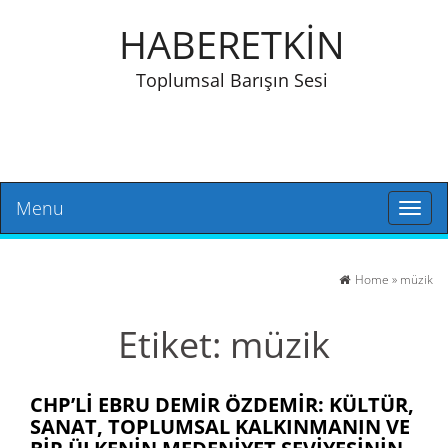
HABERETKİN
Toplumsal Barışın Sesi
Menu
Toggl
naviga
Home
»
müzik
Etiket:
müzik
CHP’LI EBRU DEMIR ÖZDEMIR: KÜLTÜR,
SANAT, TOPLUMSAL KALKINMANIN VE