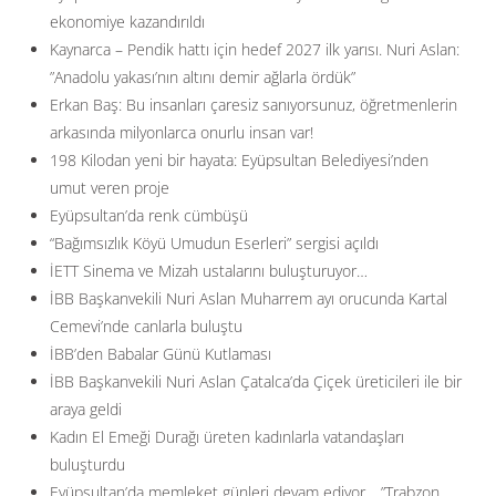
ekonomiye kazandırıldı
Kaynarca – Pendik hattı için hedef 2027 ilk yarısı. Nuri Aslan:
”Anadolu yakası’nın altını demir ağlarla ördük”
Erkan Baş: Bu insanları çaresiz sanıyorsunuz, öğretmenlerin
arkasında milyonlarca onurlu insan var!
198 Kilodan yeni bir hayata: Eyüpsultan Belediyesi’nden
umut veren proje
Eyüpsultan’da renk cümbüşü
“Bağımsızlık Köyü Umudun Eserleri” sergisi açıldı
İETT Sinema ve Mizah ustalarını buluşturuyor…
İBB Başkanvekili Nuri Aslan Muharrem ayı orucunda Kartal
Cemevi’nde canlarla buluştu
İBB’den Babalar Günü Kutlaması
İBB Başkanvekili Nuri Aslan Çatalca’da Çiçek üreticileri ile bir
araya geldi
Kadın El Emeği Durağı üreten kadınlarla vatandaşları
buluşturdu
Eyüpsultan’da memleket günleri devam ediyor… ”Trabzon