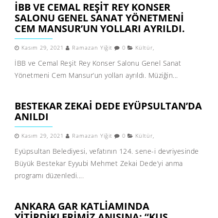
İBB VE CEMAL REŞIT REY KONSER
SALONU GENEL SANAT YÖNETMENI
CEM MANSUR’UN YOLLARI AYRILDI.
Kasım 29, 2021
Ramazan Yiğit
0
Kültür
,
İBB ve Cemal Reşit Rey Konser Salonu Genel Sanat
Yönetmeni Cem Mansur’un yolları ayrıldı. Müziğin...
BESTEKAR ZEKAI DEDE EYÜPSULTAN’DA
ANILDI
Kasım 29, 2021
Ramazan Yiğit
0
Kültür
,
Eyüpsultan Belediyesi, vefatının 124. sene-i devriyesinde
Büyük Bestekar Eyyubi Mehmet Zekai Dede’yi anma
programı düzenledi....
ANKARA GAR KATLIAMINDA
YITIRDIKLERIMIZ ANISINA: “KUŞ