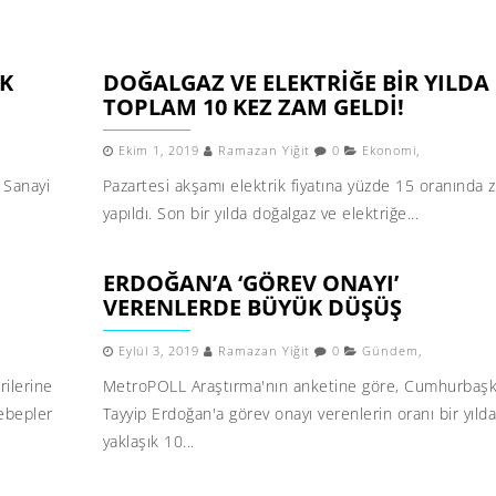
IK
DOĞALGAZ VE ELEKTRIĞE BIR YILDA
TOPLAM 10 KEZ ZAM GELDI!
Ekim 1, 2019
Ramazan Yiğit
0
Ekonomi
,
. Sanayi
Pazartesi akşamı elektrik fiyatına yüzde 15 oranında 
yapıldı. Son bir yılda doğalgaz ve elektriğe...
ERDOĞAN’A ‘GÖREV ONAYI’
VERENLERDE BÜYÜK DÜŞÜŞ
Eylül 3, 2019
Ramazan Yiğit
0
Gündem
,
rilerine
MetroPOLL Araştırma'nın anketine göre, Cumhurbaşk
sebepler
Tayyip Erdoğan'a görev onayı verenlerin oranı bir yıld
yaklaşık 10...