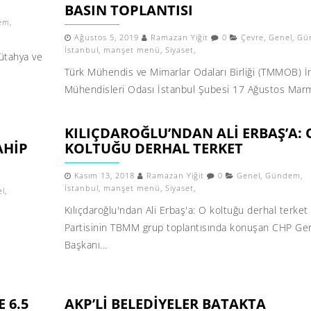
BASIN TOPLANTISI
em
,
Ağustos 5, 2019
Ramazan Yiğit
0
Çevre
,
Genel
,
Gü
İstanbul
,
manşet menü
,
Siyaset
,
Kütahya ve
Türk Mühendis ve Mimarlar Odaları Birliği (TMMOB) İ
Mühendisleri Odası İstanbul Şubesi 17 Ağustos Marm
KILIÇDAROĞLU’NDAN ALI ERBAŞ’A: 
AHIP
KOLTUĞU DERHAL TERKET
Kasım 13, 2018
Ramazan Yiğit
0
Genel
,
Gündem
,
İstanbul
,
manşet menü
,
Siyaset
,
el
,
Kılıçdaroğlu'ndan Ali Erbaş'a: O koltuğu derhal terket
Partisinin TBMM grup toplantısında konuşan CHP Ge
Başkanı...
 6.5
AKP’LI BELEDIYELER BATAKTA