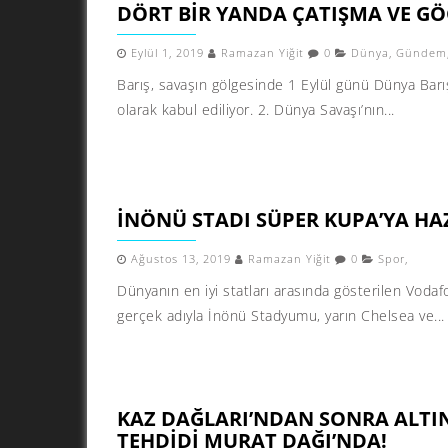
DÖRT BIR YANDA ÇATIŞMA VE GÖ
Eylül 1, 2019
Ramazan Yiğit
0
Dünya
,
Gündem
Barış, savaşın gölgesinde 1 Eylül günü Dünya Bar
olarak kabul ediliyor. 2. Dünya Savaşı’nın...
İNÖNÜ STADI SÜPER KUPA’YA HA
Ağustos 13, 2019
Ramazan Yiğit
0
Spor
,
Dünyanın en iyi statları arasında gösterilen Vodaf
gerçek adıyla İnönü Stadyumu, yarın Chelsea ve...
KAZ DAĞLARI’NDAN SONRA ALTI
TEHDIDI MURAT DAĞI’NDA!