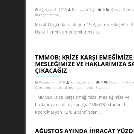
Ağustos 6, 2019
Ramazan Yiğit
0
Çevre
,
Günd
manşet menü
,
Murat Dağı'nda kritik gün 19 Ağustos Eskişehir, 
Uşak illerinin en önemli temiz su...
TMMOB: KRIZE KARŞI EMEĞIMIZE,
MESLEĞIMIZE VE HAKLARIMIZA S
ÇIKACAĞIZ
Kasım 27, 2018
Ramazan Yiğit
0
Ekonomi
,
Gen
Gündem
,
İstanbul
,
manşet menü
,
Siyaset
,
TMMOB: Krize karşı emeğimize, mesleğimize ve
haklarımıza sahip çıkacağız TMMOB İstanbul İl
Koordinasyon Kurulu tarafından,...
AĞUSTOS AYINDA IHRACAT YÜZDE