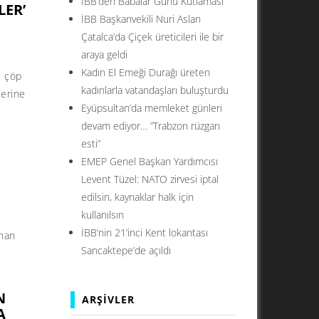
İBB’den Babalar Günü Kutlaması
LER’
İBB Başkanvekili Nuri Aslan
Çatalca’da Çiçek üreticileri ile bir
araya geldi
Kadın El Emeği Durağı üreten
e çöp
kadınlarla vatandaşları buluşturdu
lerine
Eyüpsultan’da memleket günleri
devam ediyor… ”Trabzon rüzgarı
esti”
EMEP Genel Başkan Yardımcısı
Levent Tüzel: NATO zirvesi iptal
edilsin, kaynaklar halk için
kullanılsın
İBB’nin 21’inci Kent lokantası
ınan
Sancaktepe’de açıldı
N
ARŞIVLER
A