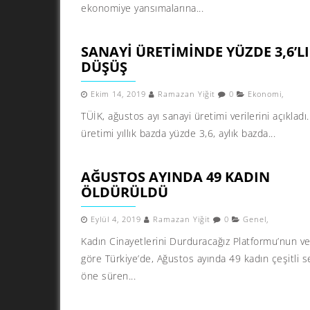
ekonomiye yansımalarına...
SANAYI ÜRETIMINDE YÜZDE 3,6’L
DÜŞÜŞ
Ekim 14, 2019
Ramazan Yiğit
0
Ekonomi
,
TÜİK, ağustos ayı sanayi üretimi verilerini açıkladı
üretimi yıllık bazda yüzde 3,6, aylık bazda...
AĞUSTOS AYINDA 49 KADIN
ÖLDÜRÜLDÜ
Eylül 4, 2019
Ramazan Yiğit
0
Genel
,
Kadın Cinayetlerini Durduracağız Platformu’nun ve
göre Türkiye’de, Ağustos ayında 49 kadın çeşitli 
öne süren...