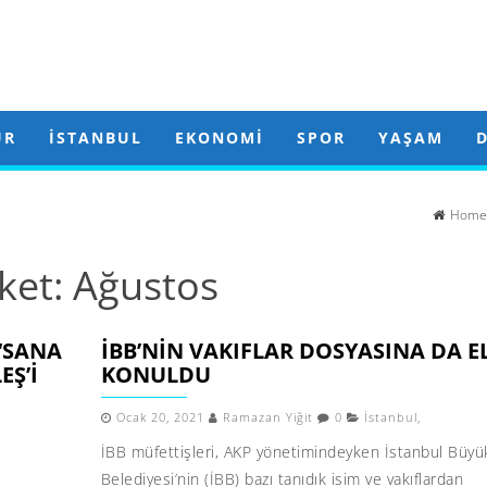
ÜR
İSTANBUL
EKONOMI
SPOR
YAŞAM
Home
iket:
Ağustos
‘SANA
İBB’NIN VAKIFLAR DOSYASINA DA E
EŞ’I
KONULDU
Ocak 20, 2021
Ramazan Yiğit
0
İstanbul
,
İBB müfettişleri, AKP yönetimindeyken İstanbul Büyü
Belediyesi’nin (İBB) bazı tanıdık isim ve vakıflardan