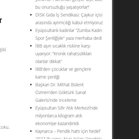
bu onursuzluğu yaşatıyorlar!’
DİSK Gıda İş Sendikası: Çaykur içisi
T
arasında ayrımcılığı kabul etmiyoruz
Eyüpsultanlı kadınlar “Zumba Kadın
Spor Şenliğiyle” yaza merhaba dedi
İBB aşırı sıcaklık riskine karşı
ibi
uyarıyor: ”Kronik rahatsızlıkları
olanlar dikkat”
İBB’den çocuklar ve gençlere
karne şenliği
Başkan Dr. Mithat Bülent
Özmen’den Göktürk Sanat
Galerisi’nde inceleme
Eyüpsultan Sıfır Atık Merkezi’nde
milyonlarca kilogram atık
ekonomiye kazandırıldı
toku,
Kaynarca – Pendik hattı için hedef
2027 ilk yarısı. Nuri Aslan: ”Anadolu