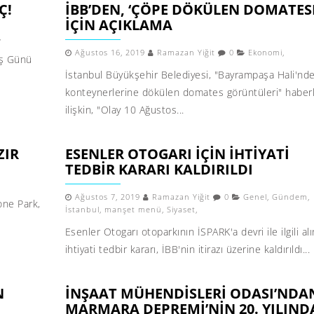
Ç!
İBB’DEN, ‘ÇÖPE DÖKÜLEN DOMATES
IÇIN AÇIKLAMA
,
Ağustos 16, 2019
Ramazan Yiğit
0
Ekonomi
,
ış Günü
İstanbul Büyükşehir Belediyesi, "Bayrampaşa Hali'nd
konteynerlerine dökülen domates görüntüleri" haber
ilişkin, "Olay 10 Ağustos...
ZIR
ESENLER OTOGARI IÇIN IHTIYATI
TEDBIR KARARI KALDIRILDI
Ağustos 7, 2019
Ramazan Yiğit
0
Genel
,
Gündem
,
one Park,
İstanbul
,
manşet menü
,
Siyaset
,
Esenler Otogarı otoparkının İSPARK'a devri ile ilgili al
ihtiyati tedbir kararı, İBB'nin itirazı üzerine kaldırıldı...
N
İNŞAAT MÜHENDISLERI ODASI’NDA
MARMARA DEPREMI’NIN 20. YILIND