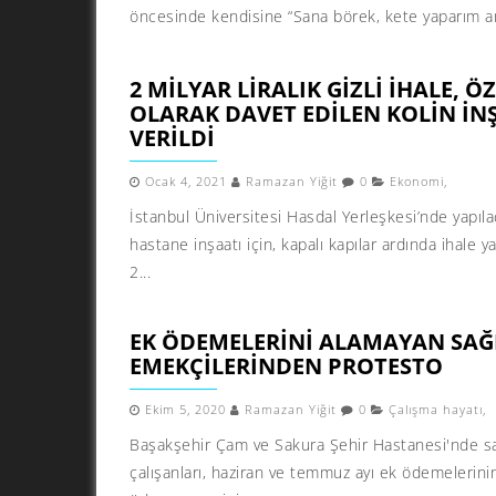
öncesinde kendisine “Sana börek, kete yaparım am
2 MILYAR LIRALIK GIZLI IHALE, Ö
OLARAK DAVET EDILEN KOLIN İN
VERILDI
Ocak 4, 2021
Ramazan Yiğit
0
Ekonomi
,
İstanbul Üniversitesi Hasdal Yerleşkesi’nde yapıl
hastane inşaatı için, kapalı kapılar ardında ihale ya
2...
EK ÖDEMELERINI ALAMAYAN SAĞ
EMEKÇILERINDEN PROTESTO
Ekim 5, 2020
Ramazan Yiğit
0
Çalışma hayatı
,
Başakşehir Çam ve Sakura Şehir Hastanesi'nde sa
çalışanları, haziran ve temmuz ayı ek ödemelerini