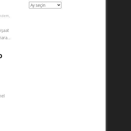
Arşivler
ndem
,
nşaat
ara...
O
nel