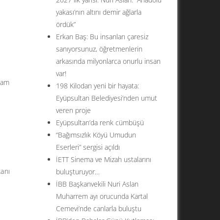
yakası’nın altını demir ağlarla
ördük”
Erkan Baş: Bu insanları çaresiz
sanıyorsunuz, öğretmenlerin
arkasında milyonlarca onurlu insan
var!
zam
198 Kilodan yeni bir hayata:
Eyüpsultan Belediyesi’nden umut
veren proje
Eyüpsultan’da renk cümbüşü
“Bağımsızlık Köyü Umudun
Eserleri” sergisi açıldı
İETT Sinema ve Mizah ustalarını
anı
buluşturuyor…
a
İBB Başkanvekili Nuri Aslan
Muharrem ayı orucunda Kartal
Cemevi’nde canlarla buluştu