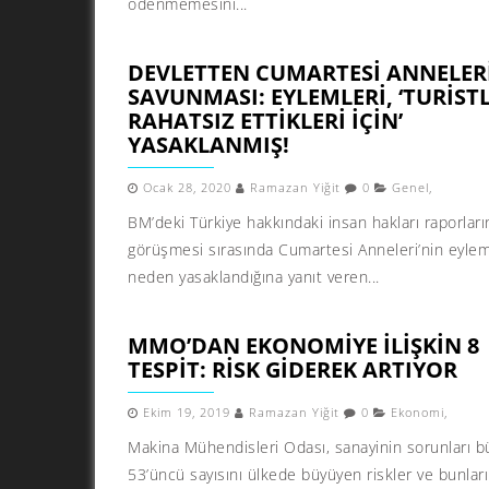
ödenmemesini...
DEVLETTEN CUMARTESI ANNELER
SAVUNMASI: EYLEMLERI, ‘TURISTL
RAHATSIZ ETTIKLERI IÇIN’
YASAKLANMIŞ!
Ocak 28, 2020
Ramazan Yiğit
0
Genel
,
BM’deki Türkiye hakkındaki insan hakları raporları
görüşmesi sırasında Cumartesi Anneleri’nin eylem
neden yasaklandığına yanıt veren...
MMO’DAN EKONOMIYE ILIŞKIN 8
TESPIT: RISK GIDEREK ARTIYOR
Ekim 19, 2019
Ramazan Yiğit
0
Ekonomi
,
Makina Mühendisleri Odası, sanayinin sorunları b
53’üncü sayısını ülkede büyüyen riskler ve bunlar