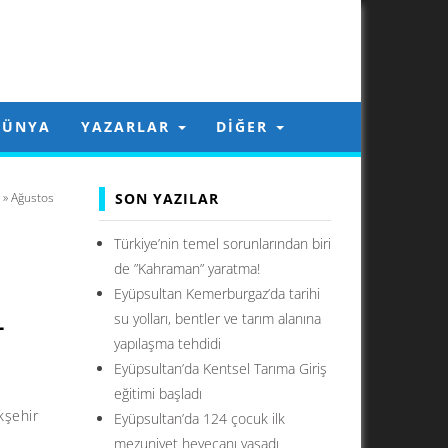
DÜNYA
YAZARLAR
DIĞER
»
Ağustos
SON YAZILAR
Türkiye’nin temel sorunlarından biri
de ”Kahraman” yaratma!
Eyüpsultan Kemerburgaz’da tarihi
L
su yolları, bentler ve tarım alanına
yapılaşma tehdidi
Eyüpsultan’da Kentsel Tarıma Giriş
eğitimi başladı
kşehir
Eyüpsultan’da 124 çocuk ilk
mezuniyet heyecanı yaşadı