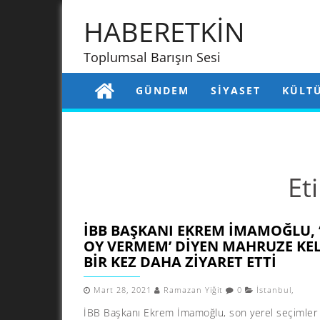
HABERETKİN
Toplumsal Barışın Sesi
GÜNDEM
SIYASET
KÜLT
Et
İBB BAŞKANI EKREM İMAMOĞLU, 
OY VERMEM’ DIYEN MAHRUZE KEL
BIR KEZ DAHA ZIYARET ETTI
Mart 28, 2021
Ramazan Yiğit
0
İstanbul
,
İBB Başkanı Ekrem İmamoğlu, son yerel seçimler