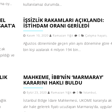
a oy...
kullanılamaz durumda...
ZEL
İŞSIZLIK RAKAMLARI AÇIKLANDI:
ŞAAT’A
İSTIHDAM ORANI GERILEDI
Kasım 10, 2020
Ramazan Yiğit
0
Çalışma hayatı
,
Ağustos döneminde geçen yılın aynı dönemine göre 
acak
bin kişi azalarak 4 milyon 194 bin...
pıldığı ve
LIK
MAHKEME, İBB’NIN ‘MARMARAY’
KARARINI HAKLI BULDU
Eylül 23, 2020
Ramazan Yiğit
0
İstanbul
,
ğlık
İstanbul Bölge İdare Mahkemesi, UKOME kararıyla a
n
alır hale gelerek fiyatı ucuzlayan Marmaray’da, uygul