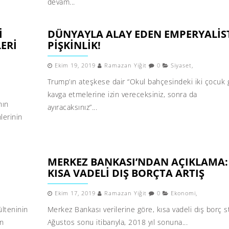
devam...
I
DÜNYAYLA ALAY EDEN EMPERYALIS
ERI
PIŞKINLIK!
Ekim 19, 2019
Ramazan Yiğit
0
Siyaset
,
Trump’ın ateşkese dair “Okul bahçesindeki iki çocuk g
kavga etmelerine izin vereceksiniz, sonra da
nın
ayıracaksınız”...
lerinin
MERKEZ BANKASI’NDAN AÇIKLAMA:
KISA VADELI DIŞ BORÇTA ARTIŞ
Ekim 17, 2019
Ramazan Yiğit
0
Ekonomi
,
ülteninin
Merkez Bankası verilerine göre, kısa vadeli dış borç s
ın
Ağustos sonu itibarıyla, 2018 yıl sonuna...