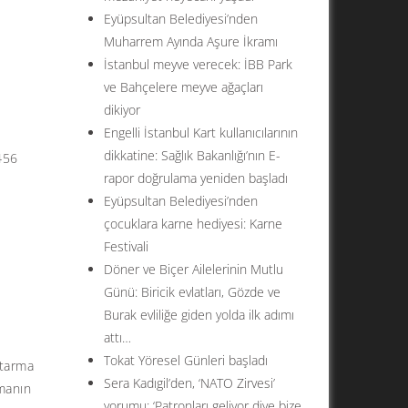
Eyüpsultan Belediyesi’nden
Muharrem Ayında Aşure İkramı
İstanbul meyve verecek: İBB Park
ve Bahçelere meyve ağaçları
dikiyor
Engelli İstanbul Kart kullanıcılarının
dikkatine: Sağlık Bakanlığı’nın E-
456
rapor doğrulama yeniden başladı
Eyüpsultan Belediyesi’nden
çocuklara karne hediyesi: Karne
Festivali
Döner ve Biçer Ailelerinin Mutlu
Günü: Biricik evlatları, Gözde ve
Burak evliliğe giden yolda ilk adımı
attı…
Tokat Yöresel Günleri başladı
ktarma
Sera Kadıgil’den, ‘NATO Zirvesi’
amanın
yorumu: ‘Patronları geliyor diye bize