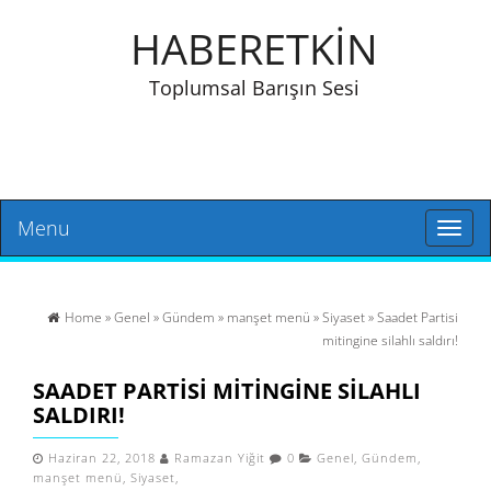
HABERETKİN
Toplumsal Barışın Sesi
Menu
Toggl
naviga
Home
»
Genel
»
Gündem
»
manşet menü
»
Siyaset
» Saadet Partisi
mitingine silahlı saldırı!
SAADET PARTISI MITINGINE SILAHLI
SALDIRI!
Haziran 22, 2018
Ramazan Yiğit
0
Genel
,
Gündem
,
manşet menü
,
Siyaset
,