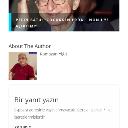
PELIN BATU: “ÇOCUKKEN ERDAL İNÖNÜ’YE
AŞIKTIM!”
About The Author
Ramazan Yiğit
Bir yanıt yazın
E-posta adresiniz yayınlanmayacak.
Gerekli alanlar
*
ile
işaretlenmişlerdir
Yorum
*