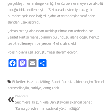
gerçekleştirilen mitinge kimliği henüz belirlenmeyen ve alkollü
olduğu iddia edilen kişiler “Sizi burada istemiyoruz, gidin
buradan” şeklinde bağırdı. Şahıslar vatandaşlar tarafından
alandan uzaklaştırıldı.
Şahsın miting alanından uzaklaştırılmasının ardından ise
Saadet Partisi mensuplarının bulunduğu alana doğru henüz
tespit edilemeyen bir yerden 4 el silah sıkıldı.
Polisin olayla ilgili soruşturması devam ediyor.
F
M
E
S
ac
as
m
h
e
to
ail
ar
Etiketler:
Haziran
,
Miting
,
Sadet Partisi
,
saldırı
,
seçim
,
Temel
b
d
e
Karamollaoğlu
,
türkiye
,
Zonguldak
o
o
Previous:
o
n
Seçimlere iki gün kala Danıştay’dan skandal panel:
k
“Kamu görevlilerinin sadakat yükümlülüğü”