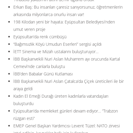
Erkan Baş: Bu insanları çaresiz sanıyorsunuz, öğretmenlerin
arkasında milyonlarca onurlu insan var!
198 Kilodan yeni bir hayata: Eyüpsultan Belediyesi’nden
umut veren proje
Eyüpsultan’da renk cümbüşü
“Bağımsızlık Köyü Umudun Eserleri” sergisi açıldı
İETT Sinema ve Mizah ustalarını buluşturuyor…
İBB Başkanvekili Nuri Aslan Muharrem ayı orucunda Kartal
Cemevi’nde canlarla buluştu
İBB’den Babalar Günü Kutlaması
İBB Başkanvekili Nuri Aslan Çatalca’da Çiçek üreticileri ile bir
araya geldi
Kadın El Emeği Durağı üreten kadınlarla vatandaşları
buluşturdu
Eyüpsultan’da memleket günleri devam ediyor… ”Trabzon
rüzgarı esti”
EMEP Genel Başkan Yardımcısı Levent Tüzel: NATO zirvesi