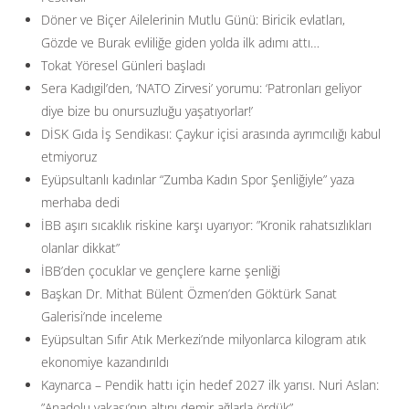
Döner ve Biçer Ailelerinin Mutlu Günü: Biricik evlatları,
Gözde ve Burak evliliğe giden yolda ilk adımı attı…
Tokat Yöresel Günleri başladı
Sera Kadıgil’den, ‘NATO Zirvesi’ yorumu: ‘Patronları geliyor
diye bize bu onursuzluğu yaşatıyorlar!’
DİSK Gıda İş Sendikası: Çaykur içisi arasında ayrımcılığı kabul
etmiyoruz
Eyüpsultanlı kadınlar “Zumba Kadın Spor Şenliğiyle” yaza
merhaba dedi
İBB aşırı sıcaklık riskine karşı uyarıyor: ”Kronik rahatsızlıkları
olanlar dikkat”
İBB’den çocuklar ve gençlere karne şenliği
Başkan Dr. Mithat Bülent Özmen’den Göktürk Sanat
Galerisi’nde inceleme
Eyüpsultan Sıfır Atık Merkezi’nde milyonlarca kilogram atık
ekonomiye kazandırıldı
Kaynarca – Pendik hattı için hedef 2027 ilk yarısı. Nuri Aslan:
”Anadolu yakası’nın altını demir ağlarla ördük”