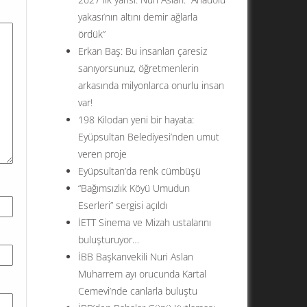
yakası’nın altını demir ağlarla
ördük”
Erkan Baş: Bu insanları çaresiz
sanıyorsunuz, öğretmenlerin
arkasında milyonlarca onurlu insan
var!
198 Kilodan yeni bir hayata:
Eyüpsultan Belediyesi’nden umut
veren proje
Eyüpsultan’da renk cümbüşü
“Bağımsızlık Köyü Umudun
Eserleri” sergisi açıldı
İETT Sinema ve Mizah ustalarını
buluşturuyor…
İBB Başkanvekili Nuri Aslan
Muharrem ayı orucunda Kartal
Cemevi’nde canlarla buluştu