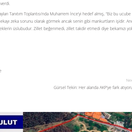
 verdi.
yları Tanıtım Toplantısı’nda Muharrem İnce’yi hedef almış, “Biz bu ucube
 Bekayı zeka sorunu olarak görmek ancak senin gibi mankurtların işidir. An
klerin üslubudur. Zillet beğenmedi, zillet takdir etmedi diye bekamızı y
e
Nex
Gürsel Tekin: Her alanda AKP’ye fark atıyor