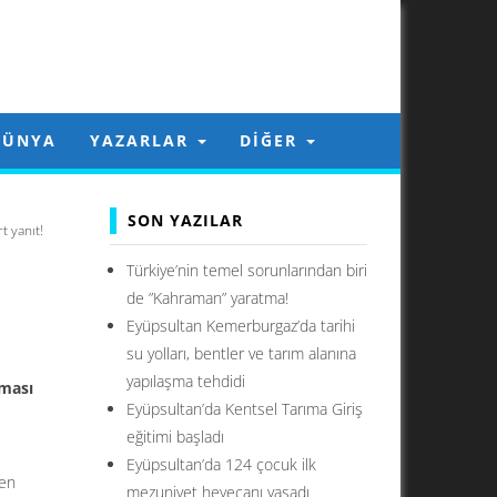
DÜNYA
YAZARLAR
DIĞER
SON YAZILAR
 yanıt!
Türkiye’nin temel sorunlarından biri
de ”Kahraman” yaratma!
Eyüpsultan Kemerburgaz’da tarihi
su yolları, bentler ve tarım alanına
yapılaşma tehdidi
lması
Eyüpsultan’da Kentsel Tarıma Giriş
eğitimi başladı
Eyüpsultan’da 124 çocuk ilk
nen
mezuniyet heyecanı yaşadı