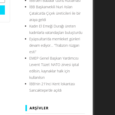
İBB’den Babalar Günü Kutlaması
İBB Başkanvekili Nuri Aslan
Çatalca’da Çiçek üreticileri ile bir
araya geldi
Kadın El Emeği Durağı üreten
kadınlarla vatandaşları buluşturdu
Eyüpsultan’da memleket günleri
devam ediyor… ”Trabzon rüzgarı
esti”
EMEP Genel Başkan Yardımcısı
Levent Tüzel: NATO zirvesi iptal
edilsin, kaynaklar halk için
kullanılsın
İBB’nin 21’inci Kent lokantası
Sancaktepe’de açıldı
ARŞIVLER