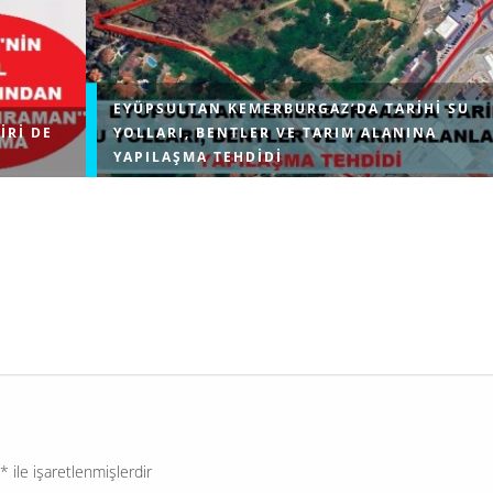
EYÜPSULTAN KEMERBURGAZ’DA TARIHI SU
IRI DE
YOLLARI, BENTLER VE TARIM ALANINA
YAPILAŞMA TEHDIDI
erin temel
Çevre, Şehircilik ve İklim Değişikliği Bakanlığı, İstanb
ratik
Eyüpsultan ilçesindeki Kemerburgaz bölgesinde Mim
ranan ve
Sinan’ın inşa ettiği Türkiye’nin ayakta kalan en uzun 
kemerinin yanı başındaki tarım...
*
ile işaretlenmişlerdir