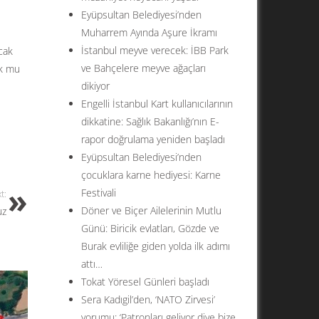
Eyüpsultan Belediyesi’nden
Muharrem Ayında Aşure İkramı
İstanbul meyve verecek: İBB Park
cak
ve Bahçelere meyve ağaçları
ok mu
dikiyor
Engelli İstanbul Kart kullanıcılarının
dikkatine: Sağlık Bakanlığı’nın E-
rapor doğrulama yeniden başladı
Eyüpsultan Belediyesi’nden
çocuklara karne hediyesi: Karne
Festivali
t:
Döner ve Biçer Ailelerinin Mutlu
uz
Günü: Biricik evlatları, Gözde ve
Burak evliliğe giden yolda ilk adımı
attı…
Tokat Yöresel Günleri başladı
Sera Kadıgil’den, ‘NATO Zirvesi’
yorumu: ‘Patronları geliyor diye bize