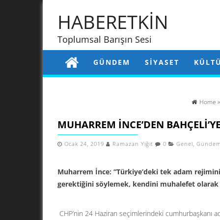
HABERETKİN
Toplumsal Barışın Sesi
GÜNDEM
SIYASET
KÜLT
Home
MUHARREM İNCE’DEN BAHÇELI’YE
Ocak 24, 2019
Ramazan Yiğit
0
Genel
,
Günde
Muharrem İnce: “Türkiye’deki tek adam rejimini 
gerektiğini söylemek, kendini muhalefet olarak 
CHP’nin 24 Haziran seçimlerindeki cumhurbaşkanı a