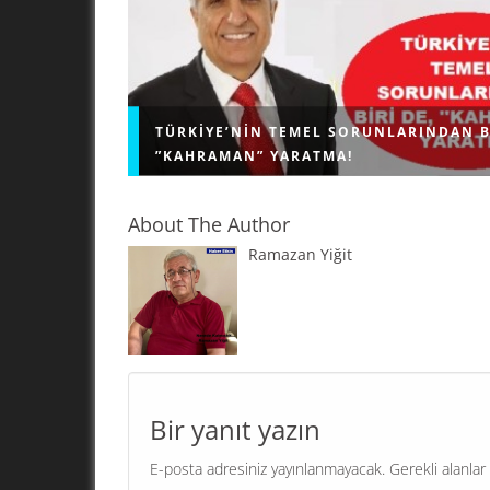
TÜRKIYE’NIN TEMEL SORUNLARINDAN B
”KAHRAMAN” YARATMA!
About The Author
Ramazan Yiğit
"KAHRAMAN" YARATMA! Geri bıraktırılmış ülkel
problemi; kendi sorunlarını çözmek için demok
işleyişe sahip olan, bağımsız, herkese eşit dav
eşit hizmet veren kamu kurumlarını...
Bir yanıt yazın
E-posta adresiniz yayınlanmayacak.
Gerekli alanlar