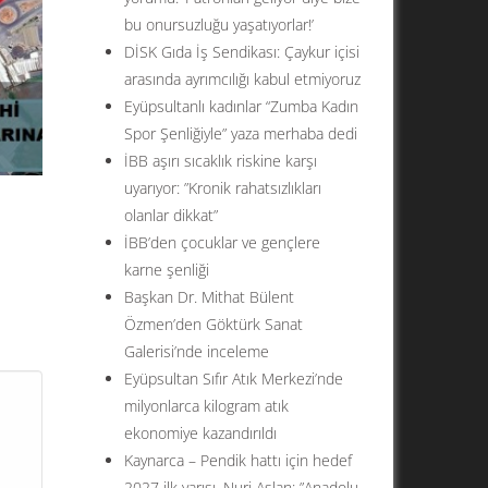
bu onursuzluğu yaşatıyorlar!’
DİSK Gıda İş Sendikası: Çaykur içisi
arasında ayrımcılığı kabul etmiyoruz
Eyüpsultanlı kadınlar “Zumba Kadın
Spor Şenliğiyle” yaza merhaba dedi
İBB aşırı sıcaklık riskine karşı
uyarıyor: ”Kronik rahatsızlıkları
olanlar dikkat”
İBB’den çocuklar ve gençlere
karne şenliği
Başkan Dr. Mithat Bülent
Özmen’den Göktürk Sanat
ul’un
Galerisi’nde inceleme
ar
Eyüpsultan Sıfır Atık Merkezi’nde
su
milyonlarca kilogram atık
ekonomiye kazandırıldı
Kaynarca – Pendik hattı için hedef
2027 ilk yarısı. Nuri Aslan: ”Anadolu