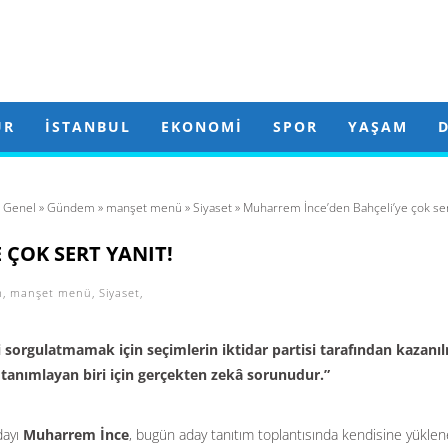
ÜR
İSTANBUL
EKONOMI
SPOR
YAŞAM
»
Genel
»
Gündem
»
manşet menü
»
Siyaset
» Muharrem İnce’den Bahçeli’ye çok sert
 ÇOK SERT YANIT!
m
,
manşet menü
,
Siyaset
,
sorgulatmamak için seçimlerin iktidar partisi tarafından kazanı
tanımlayan biri için gerçekten zekâ sorunudur.”
dayı
Muharrem İnce
, bugün aday tanıtım toplantısında kendisine yükle