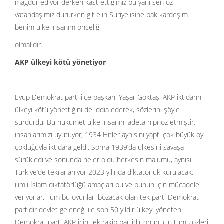
mağdur ediyor derken kast ettiğimiz bu yani sen öz
vatandaşımız dururken git elin Suriyelisine bak kardeşim
benim ülke insanım önceliği
olmalıdır.
AKP ülkeyi kötü yönetiyor
Eyüp Demokrat parti ilçe başkanı Yaşar Göktaş, AKP iktidarını
ülkeyi kötü yönettiğini de iddia ederek, sözlerini şöyle
sürdürdü; Bu hükümet ülke insanını adeta hipnoz etmiştir,
insanlarımızı uyutuyor, 1934 Hitler aynısını yaptı çok büyük oy
çokluğuyla iktidara geldi. Sonra 1939’da ülkesini savaşa
sürükledi ve sonunda neler oldu herkesin malumu, aynısı
Türkiye’de tekrarlanıyor 2023 yılında diktatörlük kurulacak,
ılımlı İslam diktatörlüğü amaçları bu ve bunun için mücadele
veriyorlar. Tüm bu oyunları bozacak olan tek parti Demokrat
partidir devlet geleneği ile son 50 yıldır ülkeyi yöneten
Demokrat parti AKP için tek rakip partidir onun için tüm gözleri