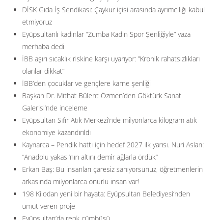
DİSK Gıda İş Sendikası: Çaykur içisi arasında ayrımcılığı kabul
etmiyoruz
Eyüpsultanlı kadınlar “Zumba Kadın Spor Şenliğiyle” yaza
merhaba dedi
İBB aşırı sıcaklık riskine karşı uyarıyor: ”Kronik rahatsızlıkları
olanlar dikkat”
İBB’den çocuklar ve gençlere karne şenliği
Başkan Dr. Mithat Bülent Özmen’den Göktürk Sanat
Galerisi’nde inceleme
Eyüpsultan Sıfır Atık Merkezi’nde milyonlarca kilogram atık
ekonomiye kazandırıldı
Kaynarca – Pendik hattı için hedef 2027 ilk yarısı. Nuri Aslan:
”Anadolu yakası’nın altını demir ağlarla ördük”
Erkan Baş: Bu insanları çaresiz sanıyorsunuz, öğretmenlerin
arkasında milyonlarca onurlu insan var!
198 Kilodan yeni bir hayata: Eyüpsultan Belediyesi’nden
umut veren proje
Eyüpsultan’da renk cümbüşü