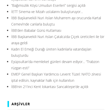
“Bağımsızlık Köyü Umudun Eserleri” sergisi açıldı
İETT Sinema ve Mizah ustalarını buluşturuyor…
İBB Başkanvekili Nuri Aslan Muharrem ayı orucunda Kartal
Cemevi’nde canlarla buluştu
İBB’den Babalar Günü Kutlaması
İBB Başkanvekili Nuri Aslan Çatalca’da Çiçek üreticileri ile bir
araya geldi
Kadın El Emeği Durağı üreten kadınlarla vatandaşları
buluşturdu
Eyüpsultan’da memleket günleri devam ediyor… ”Trabzon
rüzgarı esti”
EMEP Genel Başkan Yardımcısı Levent Tüzel: NATO zirvesi
iptal edilsin, kaynaklar halk için kullanılsın
İBB’nin 21’inci Kent lokantası Sancaktepe’de açıldı
ARŞIVLER