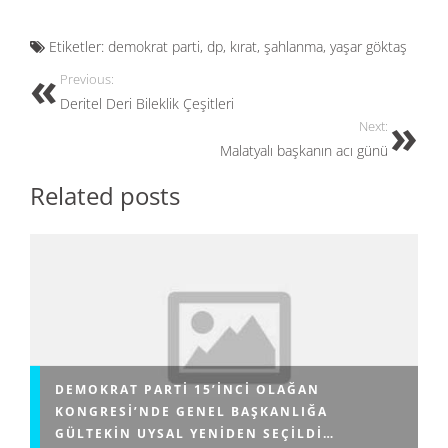
ac
as
m
h
e
to
ail
ar
Etiketler:
demokrat parti
,
dp
,
kırat
,
şahlanma
,
yaşar göktaş
b
d
e
Previous:
o
o
Deritel Deri Bileklik Çeşitleri
o
n
Next:
Malatyalı başkanın acı günü
k
Related posts
DEMOKRAT PARTI 15’INCI OLAĞAN
KONGRESI’NDE GENEL BAŞKANLIĞA
GÜLTEKIN UYSAL YENIDEN SEÇILDI…