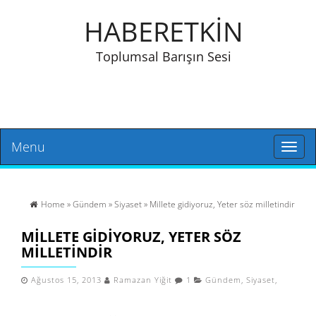
HABERETKİN
Toplumsal Barışın Sesi
Menu
Toggl
naviga
Home
»
Gündem
»
Siyaset
» Millete gidiyoruz, Yeter söz milletindir
MILLETE GIDIYORUZ, YETER SÖZ
MILLETINDIR
Ağustos 15, 2013
Ramazan Yiğit
1
Gündem
,
Siyaset
,