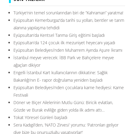
Türkiye’nin temel sorunlarından biri de ”Kahraman” yaratma!
Eyüpsultan Kemerburgaz’da tarihi su yolları, bentler ve tarım
alanına yapılaşma tehdidi
Eyüpsultan’da Kentsel Tarıma Giriş eğitimi başladı
Eyüpsultan’da 124 çocuk ilk mezuniyet heyecanı yaşadı
Eyüpsultan Belediyesi’nden Muharrem Ayında Aşure İkramı
İstanbul meyve verecek: İBB Park ve Bahçelere meyve
ağaçları dikiyor
Engelli İstanbul Kart kullanıcılarının dikkatine: Sağlık
Bakanlığı’nın E- rapor doğrulama yeniden başladı
Eyüpsultan Belediyesi’nden çocuklara karne hediyesi: Karne
Festivali
Döner ve Biçer Ailelerinin Mutlu Günü: Biricik evlatları,
Gözde ve Burak evliliğe giden yolda ilk adımı attı…
Tokat Yöresel Günleri başladı
Sera Kadıgil’den, ‘NATO Zirvesi’ yorumu: ‘Patronları geliyor
diye bize bu onursuzluğu yaşatıyorlar!’