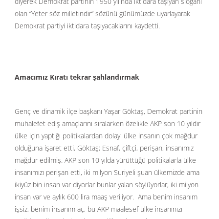
diyerek Demokrat partinin 1950 yılında iktidara taşıyan sloganı
olan “Yeter söz milletindir” sözünü günümüzde uyarlayarak
Demokrat partiyi iktidara taşıyacaklarını kaydetti.
Amacımız Kıratı tekrar şahlandırmak
Genç ve dinamik ilçe başkanı Yaşar Göktaş, Demokrat partinin
muhalefet ediş amaçlarını sıralarken özelikle AKP son 10 yıldır
ülke için yaptığı politikalardan dolayı ülke insanın çok mağdur
olduğuna işaret etti, Göktaş; Esnaf, çiftçi, perişan, insanımız
mağdur edilmiş. AKP son 10 yılda yürüttüğü politikalarla ülke
insanımızı perişan etti, iki milyon Suriyeli şuan ülkemizde ama
ikiyüz bin insan var diyorlar bunlar yalan söylüyorlar, iki milyon
insan var ve aylık 600 lira maaş veriliyor. Ama benim insanım
işsiz, benim insanım aç, bu AKP maalesef ülke insanınızı