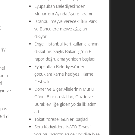
Eyüpsultan Belediyesi’nden
Muharrem Ayında Aşure İkramı
İstanbul meyve verecek: İBB Park
i
ve Bahçelere meyve ağaçları
dikiyor
Engelli İstanbul Kart kullanıcılarının
“İYİ
dikkatine: Sağlık Bakanlığı’nın E-
rapor doğrulama yeniden başladı
Eyüpsultan Belediyesi’nden
nel
çocuklara karne hediyesi: Karne
sinin
Festivali
ni
Döner ve Biçer Ailelerinin Mutlu
rgın ve
Günü: Biricik evlatları, Gözde ve
Burak evliliğe giden yolda ilk adımı
opuş
attı…
 “İYİ
Tokat Yöresel Günleri başladı
Sera Kadıgil’den, ‘NATO Zirvesi’
yorumu: ‘Patronları geliyor diye bize