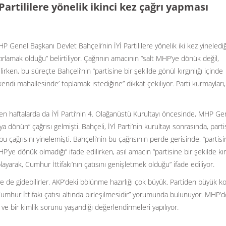
Partililere yönelik ikinci kez çağrı yapması
enel Başkanı Devlet Bahçeli’nin İYİ Partililere yönelik iki kez yinelediğ
ırlamak olduğu” belirtiliyor. Çağrının amacının “salt MHP’ye dönük değil,
rken, bu süreçte Bahçeli’nin “partisine bir şekilde gönül kırgınlığı içinde
ndi mahallesinde’ toplamak istediğine” dikkat çekiliyor. Parti kurmayları, 
en haftalarda da İYİ Parti’nin 4. Olağanüstü Kurultayı öncesinde, MHP Ge
a dönün” çağrısı gelmişti. Bahçeli, İYİ Parti’nin kurultayı sonrasında, parti
çağrısını yinelemişti. Bahçeli’nin bu çağrısının perde gerisinde, “partisi
HP’ye dönük olmadığı” ifade edilirken, asıl amacın “partisine bir şekilde kı
yarak, Cumhur İttifakı’nın çatısını genişletmek olduğu” ifade ediliyor.
ye de gidebilirler. AKP’deki bölünme hazırlığı çok büyük. Partiden büyük k
umhur İttifakı çatısı altında birleşilmesidir” yorumunda bulunuyor. MHP’de
ve bir kimlik sorunu yaşandığı değerlendirmeleri yapılıyor.