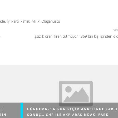
fade
,
İyi Parti
,
kimlik
,
MHP
,
Olağanüstü
Nex
e
İşsizlik oranı firen tutmuyor ; 869 bin kişi işinden ol
RTI
GÜNDEMAR’IN SON SEÇIM ANKETINDE ÇARPI
RINI
SONUÇ… CHP ILE AKP ARASINDAKI FARK