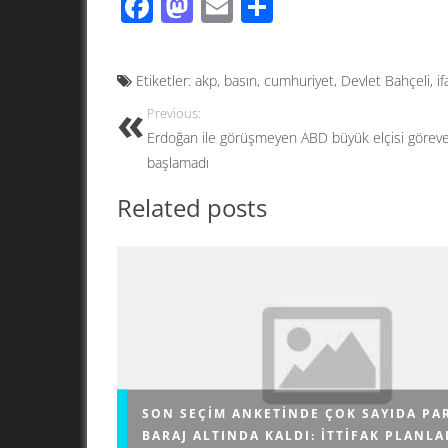
F
M
E
S
ac
as
m
h
e
to
ail
ar
Etiketler:
akp
,
basın
,
cumhuriyet
,
Devlet Bahçeli
,
i
b
d
e
Previous:
o
o
Erdoğan ile görüşmeyen ABD büyük elçisi görev
o
n
başlamadı
k
Related posts
SON SEÇIM ANKETINDE ÇOK SAYIDA PA
BARAJ ALTINDA KALDI: İTTIFAK PLANLA