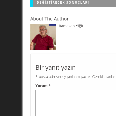
DEĞIŞTIRECEK SONUÇLAR!
About The Author
Ramazan Yiğit
SER-Ar'ın son seçim anketinde CHP birinci part
AKP yüzde 30.6 oyla ikinci sırada yer aldı. DEM 
yüzde 9.2 puanla üçüncü parti olurken, yüzde..
Bir yanıt yazın
E-posta adresiniz yayınlanmayacak.
Gerekli alanlar
Yorum
*