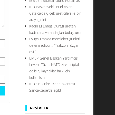
İBB’den Babalar Günü Kutlaması
İBB Başkanvekili Nuri Aslan
Çatalca’da Çiçek üreticileri ile bir
araya geldi
Kadın El Emeği Durağı üreten
kadınlarla vatandaşları buluşturdu
Eyüpsultan’da memleket günleri
devam ediyor… ”Trabzon rüzgarı
esti”
EMEP Genel Başkan Yardımcısı
Levent Tüzel: NATO zirvesi iptal
edilsin, kaynaklar halk için
kullanılsın
İBB’nin 21’inci Kent lokantası
Sancaktepe’de açıldı
ARŞIVLER