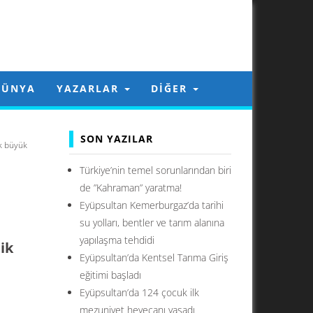
DÜNYA
YAZARLAR
DIĞER
SON YAZILAR
k büyük
Türkiye’nin temel sorunlarından biri
de ”Kahraman” yaratma!
Eyüpsultan Kemerburgaz’da tarihi
su yolları, bentler ve tarım alanına
yapılaşma tehdidi
ik
Eyüpsultan’da Kentsel Tarıma Giriş
eğitimi başladı
Eyüpsultan’da 124 çocuk ilk
mezuniyet heyecanı yaşadı