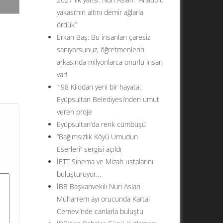
yakası’nın altını demir ağlarla
ördük”
Erkan Baş: Bu insanları çaresiz
sanıyorsunuz, öğretmenlerin
arkasında milyonlarca onurlu insan
var!
im
198 Kilodan yeni bir hayata:
Eyüpsultan Belediyesi’nden umut
na
veren proje
Eyüpsultan’da renk cümbüşü
“Bağımsızlık Köyü Umudun
Eserleri” sergisi açıldı
İETT Sinema ve Mizah ustalarını
buluşturuyor…
İBB Başkanvekili Nuri Aslan
Muharrem ayı orucunda Kartal
Cemevi’nde canlarla buluştu