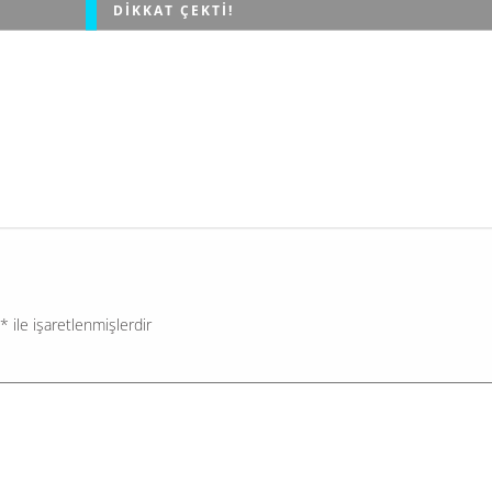
DIKKAT ÇEKTI!
i olurken,
Gündemar Araştırma Şirketi'nin Şubat ayı genel seç
Parti
anketine göre, CHP Türkiye'nin birinci partisi olmayı
.
sürdürüyor. Ankete göre CHP yüzde 32.7'lik oy oranı
sahip olurken, AKP...
*
ile işaretlenmişlerdir