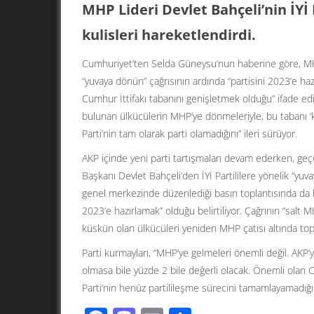
MHP Lideri Devlet Bahçeli’nin İYİ 
kulisleri hareketlendirdi.
Cumhuriyet’ten Selda Güneysu’nun haberine göre, MHP G
“yuvaya dönün” çağrısının ardında “partisini 2023’e haz
Cumhur İttifakı tabanını genişletmek olduğu” ifade edili
bulunan ülkücülerin MHP’ye dönmeleriyle, bu tabanı ‘ke
Parti’nin tam olarak parti olamadığını” ileri sürüyor.
AKP içinde yeni parti tartışmaları devam ederken, geç
Başkanı Devlet Bahçeli’den İYİ Partililere yönelik “yuvay
genel merkezinde düzenlediği basın toplantısında da bu 
2023’e hazırlamak” olduğu belirtiliyor. Çağrının “salt M
küskün olan ülkücüleri yeniden MHP çatısı altında topla
Parti kurmayları, “MHP’ye gelmeleri önemli değil. AKP’
olmasa bile yüzde 2 bile değerli olacak. Önemli olan C
Parti’nin henüz partilileşme sürecini tamamlayamadığı 