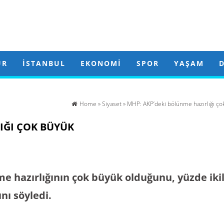
ÜR
İSTANBUL
EKONOMI
SPOR
YAŞAM
Home
»
Siyaset
» MHP: AKP’deki bölünme hazırlığı ço
IĞI ÇOK BÜYÜK
 hazırlığının çok büyük olduğunu, yüzde ikil
nı söyledi.