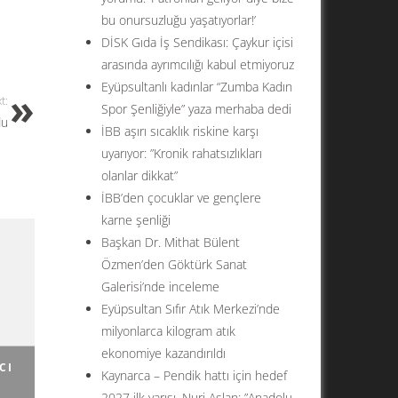
bu onursuzluğu yaşatıyorlar!’
DİSK Gıda İş Sendikası: Çaykur içisi
arasında ayrımcılığı kabul etmiyoruz
Eyüpsultanlı kadınlar “Zumba Kadın
t:
Spor Şenliğiyle” yaza merhaba dedi
du
İBB aşırı sıcaklık riskine karşı
uyarıyor: ”Kronik rahatsızlıkları
olanlar dikkat”
İBB’den çocuklar ve gençlere
karne şenliği
Başkan Dr. Mithat Bülent
Özmen’den Göktürk Sanat
Galerisi’nde inceleme
Eyüpsultan Sıfır Atık Merkezi’nde
milyonlarca kilogram atık
ekonomiye kazandırıldı
CI
Kaynarca – Pendik hattı için hedef
2027 ilk yarısı. Nuri Aslan: ”Anadolu