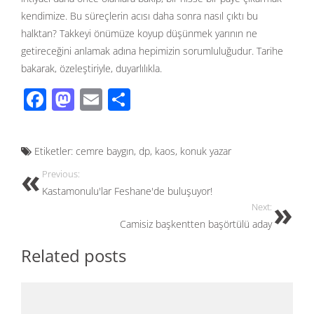
kendimize. Bu süreçlerin acısı daha sonra nasıl çıktı bu
halktan? Takkeyi önümüze koyup düşünmek yarının ne
getireceğini anlamak adına hepimizin sorumluluğudur. Tarihe
bakarak, özeleştiriyle, duyarlılıkla.
F
M
E
S
ac
as
m
h
e
to
ail
ar
Etiketler:
cemre baygın
,
dp
,
kaos
,
konuk yazar
b
d
e
Previous:
o
o
Kastamonulu'lar Feshane'de buluşuyor!
o
n
Next:
Camisiz başkentten başörtülü aday
k
Related posts