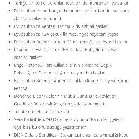
Türkiye’nin temel sorunlarından biri de ”Kahraman” yaratma!
Eyüpsultan Kemerburgaz’da tarihi su yolları, bentler ve tarım
alanına yapılaşma tehdidi
Eyüpsultan’da Kentsel Tarıma Giriş eğitimi başladı
Eyüpsultan’da 124 çocuk ilk mezuniyet heyecanı yaşadı
Eyüpsultan Belediyesi’nden Muharrem Ayında Aşure İkramı
İstanbul meyve verecek: İBB Park ve Bahçelere meyve
ağaçları dikiyor
Engelli İstanbul Kart kullanıcılarının dikkatine: Sağlık
Bakanlığı’nın E- rapor doğrulama yeniden başladı
Eyüpsultan Belediyesi’nden çocuklara karne hediyesi: Karne
Festivali
Döner ve Biçer Ailelerinin Mutlu Günü: Biricik evlatları,
Gözde ve Burak evliliğe giden yolda ilk adımı attı…
Tokat Yöresel Günleri başladı
Sera Kadıgil’den, ‘NATO Zirvesi’ yorumu: ‘Patronları geliyor
diye bize bu onursuzluğu yaşatıyorlar!’
DİSK Gıda İş Sendikası: Çaykur içisi arasında ayrımcılığı kabul