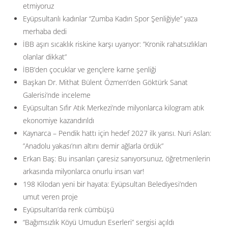
etmiyoruz
Eyüpsultanlı kadınlar “Zumba Kadın Spor Şenliğiyle” yaza
merhaba dedi
İBB aşırı sıcaklık riskine karşı uyarıyor: ”Kronik rahatsızlıkları
olanlar dikkat”
İBB’den çocuklar ve gençlere karne şenliği
Başkan Dr. Mithat Bülent Özmen’den Göktürk Sanat
Galerisi’nde inceleme
Eyüpsultan Sıfır Atık Merkezi’nde milyonlarca kilogram atık
ekonomiye kazandırıldı
Kaynarca – Pendik hattı için hedef 2027 ilk yarısı. Nuri Aslan:
”Anadolu yakası’nın altını demir ağlarla ördük”
Erkan Baş: Bu insanları çaresiz sanıyorsunuz, öğretmenlerin
arkasında milyonlarca onurlu insan var!
198 Kilodan yeni bir hayata: Eyüpsultan Belediyesi’nden
umut veren proje
Eyüpsultan’da renk cümbüşü
“Bağımsızlık Köyü Umudun Eserleri” sergisi açıldı