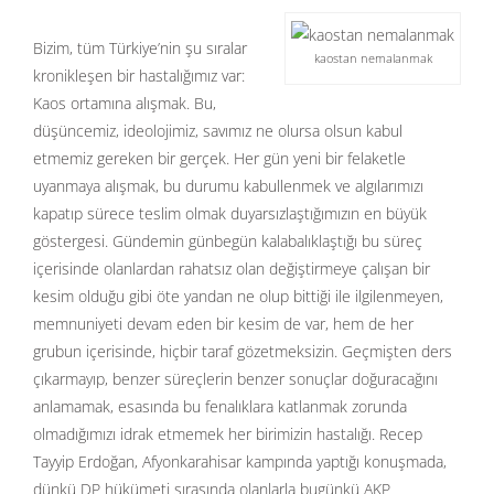
Bizim, tüm Türkiye’nin şu sıralar
kaostan nemalanmak
kronikleşen bir hastalığımız var:
Kaos ortamına alışmak. Bu,
düşüncemiz, ideolojimiz, savımız ne olursa olsun kabul
etmemiz gereken bir gerçek. Her gün yeni bir felaketle
uyanmaya alışmak, bu durumu kabullenmek ve algılarımızı
kapatıp sürece teslim olmak duyarsızlaştığımızın en büyük
göstergesi. Gündemin günbegün kalabalıklaştığı bu süreç
içerisinde olanlardan rahatsız olan değiştirmeye çalışan bir
kesim olduğu gibi öte yandan ne olup bittiği ile ilgilenmeyen,
memnuniyeti devam eden bir kesim de var, hem de her
grubun içerisinde, hiçbir taraf gözetmeksizin. Geçmişten ders
çıkarmayıp, benzer süreçlerin benzer sonuçlar doğuracağını
anlamamak, esasında bu fenalıklara katlanmak zorunda
olmadığımızı idrak etmemek her birimizin hastalığı. Recep
Tayyip Erdoğan, Afyonkarahisar kampında yaptığı konuşmada,
dünkü DP hükümeti sırasında olanlarla bugünkü AKP