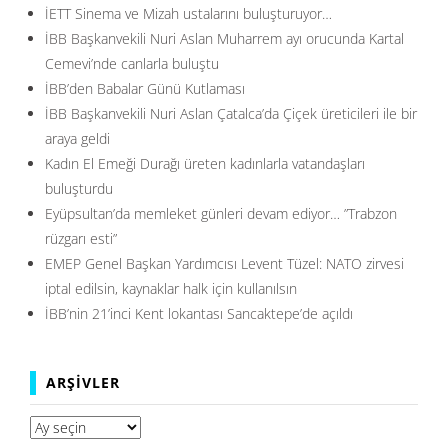
İETT Sinema ve Mizah ustalarını buluşturuyor…
İBB Başkanvekili Nuri Aslan Muharrem ayı orucunda Kartal
Cemevi’nde canlarla buluştu
İBB’den Babalar Günü Kutlaması
İBB Başkanvekili Nuri Aslan Çatalca’da Çiçek üreticileri ile bir
araya geldi
Kadın El Emeği Durağı üreten kadınlarla vatandaşları
buluşturdu
Eyüpsultan’da memleket günleri devam ediyor… ”Trabzon
rüzgarı esti”
EMEP Genel Başkan Yardımcısı Levent Tüzel: NATO zirvesi
iptal edilsin, kaynaklar halk için kullanılsın
İBB’nin 21’inci Kent lokantası Sancaktepe’de açıldı
ARŞIVLER
Arşivler