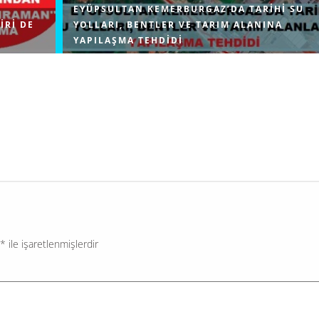
EYÜPSULTAN KEMERBURGAZ’DA TARIHI SU
IRI DE
YOLLARI, BENTLER VE TARIM ALANINA
YAPILAŞMA TEHDIDI
erin temel
Çevre, Şehircilik ve İklim Değişikliği Bakanlığı, İstanb
ratik
Eyüpsultan ilçesindeki Kemerburgaz bölgesinde Mim
ranan ve
Sinan’ın inşa ettiği Türkiye’nin ayakta kalan en uzun 
kemerinin yanı başındaki tarım...
*
ile işaretlenmişlerdir