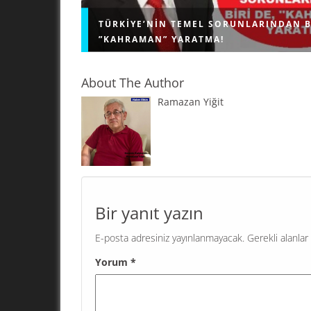
TÜRKIYE’NIN TEMEL SORUNLARINDAN B
”KAHRAMAN” YARATMA!
About The Author
Ramazan Yiğit
"KAHRAMAN" YARATMA! Geri bıraktırılmış ülkel
problemi; kendi sorunlarını çözmek için demok
işleyişe sahip olan, bağımsız, herkese eşit dav
eşit hizmet veren kamu kurumlarını...
Bir yanıt yazın
E-posta adresiniz yayınlanmayacak.
Gerekli alanlar
Yorum
*