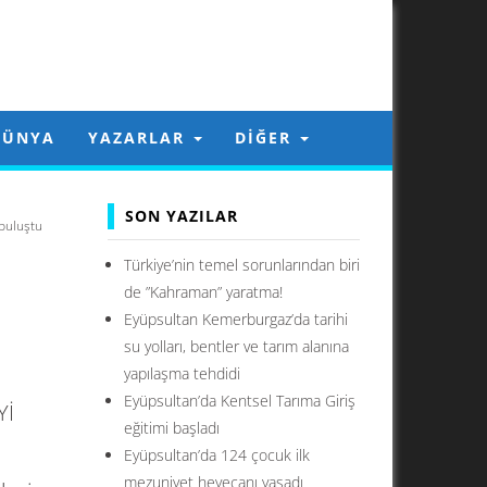
DÜNYA
YAZARLAR
DIĞER
SON YAZILAR
 buluştu
Türkiye’nin temel sorunlarından biri
de ”Kahraman” yaratma!
Eyüpsultan Kemerburgaz’da tarihi
su yolları, bentler ve tarım alanına
yapılaşma tehdidi
Eyüpsultan’da Kentsel Tarıma Giriş
Yİ
eğitimi başladı
Eyüpsultan’da 124 çocuk ilk
mezuniyet heyecanı yaşadı