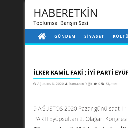
HABERETKİN
Toplumsal Barışın Sesi
GÜNDEM
SIYASET
KÜLT
İLKER KAMIL FAKI ; İYI PARTI E
Ağustos 8, 2020
Ramazan Yiğit
0
Siyaset
,
9 AĞUSTOS 2020 Pazar günü saat 11.
PARTİ Eyüpsultan 2. Olağan Kongresin