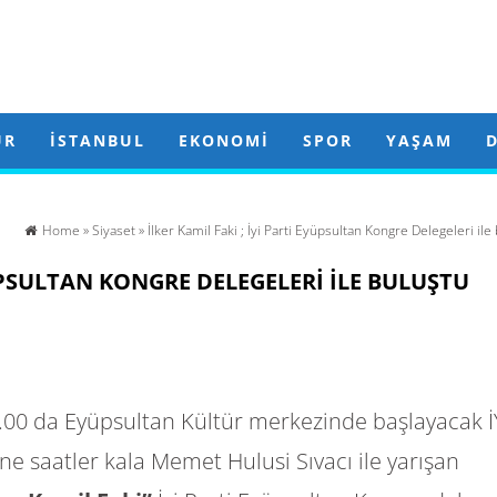
ÜR
İSTANBUL
EKONOMI
SPOR
YAŞAM
Home
»
Siyaset
» İlker Kamil Faki ; İyi Parti Eyüpsultan Kongre Delegeleri ile
YÜPSULTAN KONGRE DELEGELERI ILE BULUŞTU
00 da Eyüpsultan Kültür merkezinde başlayacak İ
e saatler kala Memet Hulusi Sıvacı ile yarışan