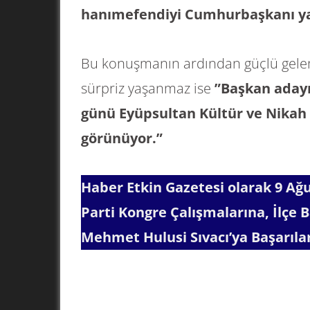
hanımefendiyi Cumhurbaşkanı ya
Bu konuşmanın ardından güçlü gelen al
sürpriz yaşanmaz ise
”Başkan adayı 
günü Eyüpsultan Kültür ve Nikah 
görünüyor.”
Haber Etkin Gazetesi olarak 9 Ağu
Parti Kongre Çalışmalarına, İlçe 
Mehmet Hulusi Sıvacı’ya Başarılar