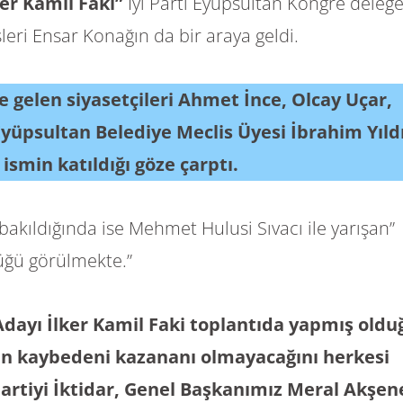
er Kamil Faki”
İyi Parti Eyüpsultan Kongre delege
sleri Ensar Konağın da bir araya geldi.
de gelen siyasetçileri Ahmet İnce, Olcay Uçar,
 Eyüpsultan Belediye Meclis Üyesi İbrahim Yıld
 ismin katıldığı göze çarptı.
bakıldığında ise Mehmet Hulusi Sıvacı ile yarışan”
üğü görülmekte.”
 Adayı İlker Kamil Faki toplantıda yapmış oldu
n kaybedeni kazananı olmayacağını herkesi
Partiyi İktidar, Genel Başkanımız Meral Akşen