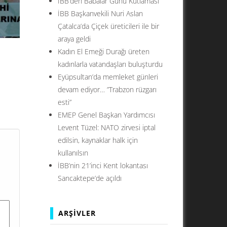
İBB’den Babalar Günü Kutlaması
İBB Başkanvekili Nuri Aslan
Çatalca’da Çiçek üreticileri ile bir
araya geldi
Kadın El Emeği Durağı üreten
kadınlarla vatandaşları buluşturdu
Eyüpsultan’da memleket günleri
devam ediyor… ”Trabzon rüzgarı
esti”
ul’un
EMEP Genel Başkan Yardımcısı
ar
Levent Tüzel: NATO zirvesi iptal
su
edilsin, kaynaklar halk için
kullanılsın
İBB’nin 21’inci Kent lokantası
Sancaktepe’de açıldı
ARŞIVLER