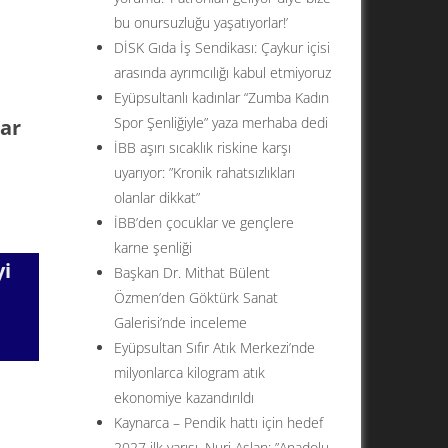
bu onursuzluğu yaşatıyorlar!’
DİSK Gıda İş Sendikası: Çaykur içisi
arasında ayrımcılığı kabul etmiyoruz
Eyüpsultanlı kadınlar “Zumba Kadın
Spor Şenliğiyle” yaza merhaba dedi
zar
İBB aşırı sıcaklık riskine karşı
uyarıyor: ”Kronik rahatsızlıkları
olanlar dikkat”
İBB’den çocuklar ve gençlere
karne şenliği
yi
Başkan Dr. Mithat Bülent
Özmen’den Göktürk Sanat
Galerisi’nde inceleme
Eyüpsultan Sıfır Atık Merkezi’nde
milyonlarca kilogram atık
ekonomiye kazandırıldı
Kaynarca – Pendik hattı için hedef
2027 ilk yarısı. Nuri Aslan: ”Anadolu