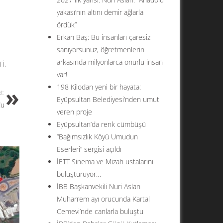
yakası’nın altını demir ağlarla
ördük”
Erkan Baş: Bu insanları çaresiz
sanıyorsunuz, öğretmenlerin
arkasında milyonlarca onurlu insan
Tİ
,
var!
198 Kilodan yeni bir hayata:
t:
Eyüpsultan Belediyesi’nden umut
du
veren proje
Eyüpsultan’da renk cümbüşü
“Bağımsızlık Köyü Umudun
Eserleri” sergisi açıldı
İETT Sinema ve Mizah ustalarını
buluşturuyor…
İBB Başkanvekili Nuri Aslan
Muharrem ayı orucunda Kartal
Cemevi’nde canlarla buluştu