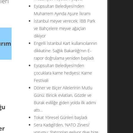
leri
Eyüpsultan Belediyesi’nden
Muharrem Ayında Aşure İkramı
İstanbul meyve verecek: İBB Park
ve Bahçelere meyve ağaçları
dikiyor
ırım
Engelli İstanbul Kart kullanıcılarının
dikkatine: Sağlık Bakanlığı’nın E-
rapor doğrulama yeniden başladı
Eyüpsultan Belediyesi’nden
çocuklara karne hediyesi: Karne
Festivali
Döner ve Biçer Ailelerinin Mutlu
Günü: Biricik evlatları, Gözde ve
Burak evliliğe giden yolda ilk adımı
ğu
attı…
Tokat Yöresel Günleri başladı
Sera Kadıgil’den, ‘NATO Zirvesi’
er
yorumu: ‘Patronları geliyor diye bize