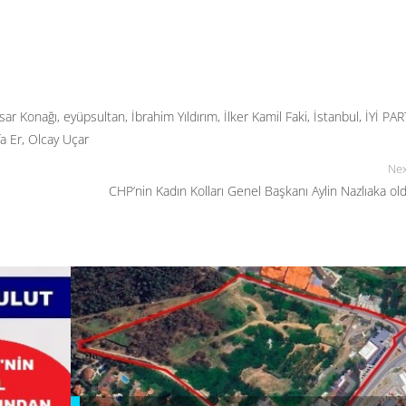
sar Konağı
,
eyüpsultan
,
İbrahim Yıldırım
,
İlker Kamil Faki
,
İstanbul
,
İYİ PAR
a Er
,
Olcay Uçar
Nex
CHP’nin Kadın Kolları Genel Başkanı Aylin Nazlıaka ol