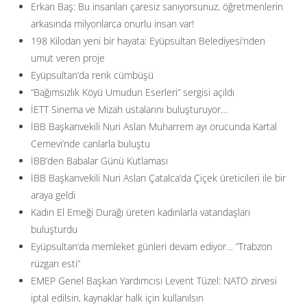
Erkan Baş: Bu insanları çaresiz sanıyorsunuz, öğretmenlerin
arkasında milyonlarca onurlu insan var!
198 Kilodan yeni bir hayata: Eyüpsultan Belediyesi’nden
umut veren proje
Eyüpsultan’da renk cümbüşü
“Bağımsızlık Köyü Umudun Eserleri” sergisi açıldı
İETT Sinema ve Mizah ustalarını buluşturuyor…
İBB Başkanvekili Nuri Aslan Muharrem ayı orucunda Kartal
Cemevi’nde canlarla buluştu
İBB’den Babalar Günü Kutlaması
İBB Başkanvekili Nuri Aslan Çatalca’da Çiçek üreticileri ile bir
araya geldi
Kadın El Emeği Durağı üreten kadınlarla vatandaşları
buluşturdu
Eyüpsultan’da memleket günleri devam ediyor… ”Trabzon
rüzgarı esti”
EMEP Genel Başkan Yardımcısı Levent Tüzel: NATO zirvesi
iptal edilsin, kaynaklar halk için kullanılsın