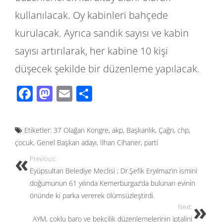
kullanılacak. Oy kabinleri bahçede
kurulacak. Ayrıca sandık sayısı ve kabin
sayısı artırılarak, her kabine 10 kişi
düşecek şekilde bir düzenleme yapılacak.
F
M
E
S
ac
as
m
h
e
to
ail
ar
Etiketler:
37 Olağan Kongre
,
akp
,
Başkanlık
,
Çağrı
,
chp
,
b
d
e
çocuk
,
Genel Başkan adayı
,
İlhan Cihaner
,
parti
o
o
Previous:
o
n
Eyüpsultan Belediye Meclisi ; Dr.Şefik Eryılmaz’ın ismini
k
doğumunun 61 yılında Kemerburgaz’da bulunan evinin
önünde ki parka vererek ölümsüzleştirdi.
Next:
AYM, çoklu baro ve bekçilik düzenlemelerinin iptalini