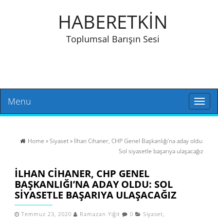
HABERETKİN
Toplumsal Barışın Sesi
Menu
Toggl
naviga
Home
»
Siyaset
» İlhan Cihaner, CHP Genel Başkanlığı’na aday oldu:
Sol siyasetle başarıya ulaşacağız
İLHAN CIHANER, CHP GENEL
BAŞKANLIĞI’NA ADAY OLDU: SOL
SIYASETLE BAŞARIYA ULAŞACAĞIZ
Temmuz 23, 2020
Ramazan Yiğit
0
Siyaset
,