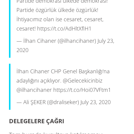
Partide demokrasi ülkede demokrasi!
Partide özgürlük ülkede özgürlük!
İhtiyacımız olan ise cesaret, cesaret,
cesaret!
https://t.co/AdHltXfIH1
— İlhan Cihaner (@ilhancihaner)
July 23,
2020
İlhan Cihaner CHP Genel Başkanlığı'na
adaylığını açıklıyor.
@Gelecekicinbiz
@ilhancihaner
https://t.co/Hoi07VFtm1
— Ali ŞEKER (@draliseker)
July 23, 2020
DELEGELERE ÇAĞRI