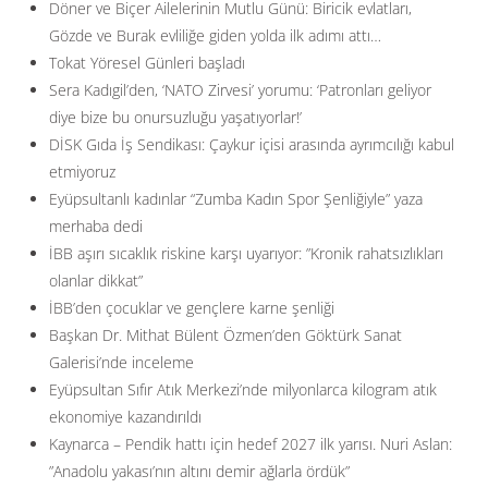
Döner ve Biçer Ailelerinin Mutlu Günü: Biricik evlatları,
Gözde ve Burak evliliğe giden yolda ilk adımı attı…
Tokat Yöresel Günleri başladı
Sera Kadıgil’den, ‘NATO Zirvesi’ yorumu: ‘Patronları geliyor
diye bize bu onursuzluğu yaşatıyorlar!’
DİSK Gıda İş Sendikası: Çaykur içisi arasında ayrımcılığı kabul
etmiyoruz
Eyüpsultanlı kadınlar “Zumba Kadın Spor Şenliğiyle” yaza
merhaba dedi
İBB aşırı sıcaklık riskine karşı uyarıyor: ”Kronik rahatsızlıkları
olanlar dikkat”
İBB’den çocuklar ve gençlere karne şenliği
Başkan Dr. Mithat Bülent Özmen’den Göktürk Sanat
Galerisi’nde inceleme
Eyüpsultan Sıfır Atık Merkezi’nde milyonlarca kilogram atık
ekonomiye kazandırıldı
Kaynarca – Pendik hattı için hedef 2027 ilk yarısı. Nuri Aslan:
”Anadolu yakası’nın altını demir ağlarla ördük”