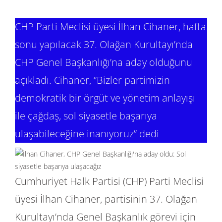
CHP Parti Meclisi üyesi İlhan Cihaner, hafta
sonu yapılacak 37. Olağan Kurultayı’nda
CHP Genel Başkanlığı’na aday olduğunu
açıkladı. Cihaner, “Bizler partimizin
demokratik bir örgüt ve yönetim anlayışı
ile çağdaş, sol siyasetle başarıya
ulaşabileceğine inanıyoruz” dedi
Cumhuriyet Halk Partisi (CHP) Parti Meclisi
üyesi İlhan Cihaner, partisinin 37. Olağan
Kurultayı’nda Genel Başkanlık görevi için