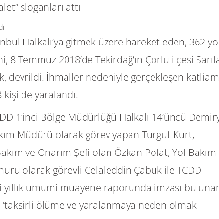
t” sloganları attı
nbul Halkalı’ya gitmek üzere hareket eden, 362 yo
i, 8 Temmuz 2018’de Tekirdağ’ın Çorlu ilçesi Sarıl
k, devrildi. İhmaller nedeniyle gerçekleşen katlia
8 kişi de yaralandı.
CDD 1’inci Bölge Müdürlüğü Halkalı 14’üncü Demir
ım Müdürü olarak görev yapan Turgut Kurt,
 Bakım ve Onarım Şefi olan Özkan Polat, Yol Bakım
uru olarak görevli Celaleddin Çabuk ile TCDD
ki yıllık umumi muayene raporunda imzası buluna
a ‘taksirli ölüme ve yaralanmaya neden olmak