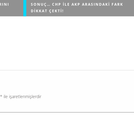
RINI
SONUÇ… CHP ILE AKP ARASINDAKI FARK
DIKKAT ÇEKTI!
i olurken,
Gündemar Araştırma Şirketi'nin Şubat ayı genel seç
Parti
anketine göre, CHP Türkiye'nin birinci partisi olmayı
.
sürdürüyor. Ankete göre CHP yüzde 32.7'lik oy oranı
sahip olurken, AKP...
*
ile işaretlenmişlerdir