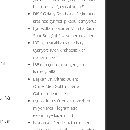
bu onursuzluğu yaşatıyorlar!’
DİSK Gıda İş Sendikası: Çaykur içisi
arasında ayrımcılığı kabul etmiyoruz
Eyüpsultanlı kadınlar “Zumba Kadın
Spor Şenliğiyle” yaza merhaba dedi
İBB aşırı sıcaklık riskine karşı
uyarıyor: ”Kronik rahatsızlıkları
olanlar dikkat”
ını
İBB’den çocuklar ve gençlere
karne şenliği
Başkan Dr. Mithat Bülent
Özmen’den Göktürk Sanat
Galerisi’nde inceleme
u’na
Eyüpsultan Sıfır Atık Merkezi’nde
milyonlarca kilogram atık
ekonomiye kazandırıldı
nlar
Kaynarca – Pendik hattı için hedef
2027 ilk yarısı. Nuri Aslan: ”Anadolu