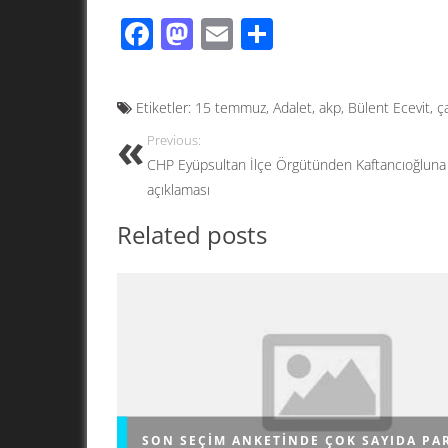
F
M
E
S
ac
as
m
h
e
to
ail
ar
Etiketler:
15 temmuz
,
Adalet
,
akp
,
Bülent Ecevit
,
ç
b
d
e
Previous:
o
o
CHP Eyüpsultan İlçe Örgütünden Kaftancıoğluna
o
n
açıklaması
k
Related posts
SON SEÇIM ANKETINDE ÇOK SAYIDA PA