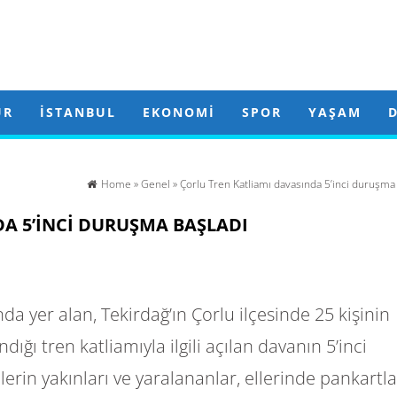
ÜR
İSTANBUL
EKONOMI
SPOR
YAŞAM
Home
»
Genel
» Çorlu Tren Katliamı davasında 5’inci duruşma
A 5’INCI DURUŞMA BAŞLADI
da yer alan, Tekirdağ’ın Çorlu ilçesinde 25 kişinin
ndığı tren katliamıyla ilgili açılan davanın 5’inci
rin yakınları ve yaralananlar, ellerinde pankartla