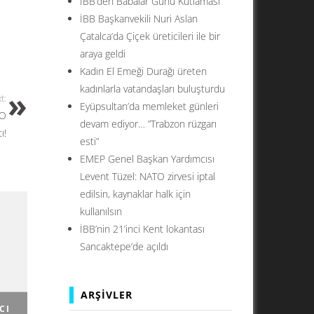
İBB’den Babalar Günü Kutlaması
İBB Başkanvekili Nuri Aslan
Çatalca’da Çiçek üreticileri ile bir
araya geldi
Kadın El Emeği Durağı üreten
kadınlarla vatandaşları buluşturdu
t:
Eyüpsultan’da memleket günleri
 O
devam ediyor… ”Trabzon rüzgarı
ı!
esti”
EMEP Genel Başkan Yardımcısı
Levent Tüzel: NATO zirvesi iptal
edilsin, kaynaklar halk için
kullanılsın
İBB’nin 21’inci Kent lokantası
Sancaktepe’de açıldı
ARŞIVLER
CI