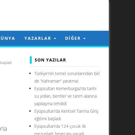
DÜNYA
YAZARLAR
DIĞER
SON YAZILAR
 başladı
Türkiye’nin temel sorunlarından biri
de ”Kahraman” yaratma!
Eyüpsultan Kemerburgaz’da tarihi
su yolları, bentler ve tarım alanına
yapılaşma tehdidi
Eyüpsultan’da Kentsel Tarıma Giriş
eğitimi başladı
Eyüpsultan’da 124 çocuk ilk
rla
mezuniyet heyecanı yaşadı