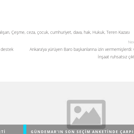
alışan
,
Çeşme
,
ceza
,
çocuk
,
cumhuriyet
,
dava
,
hak
,
Hukuk
,
Teren Kazası
Nex
 destek
Ankara’ya yürüyen Baro başkanlarına izin vermemişlerdi:
İnşaat ruhsatsız çıkt
RTI
GÜNDEMAR’IN SON SEÇIM ANKETINDE ÇARPI