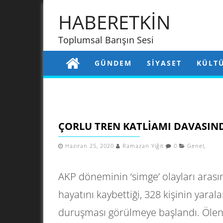
HABERETKİN
Toplumsal Barışın Sesi
GÜNDEM
SIYASET
KÜLT
ÇORLU TREN KATLIAMI DAVASIND
Haziran 25, 2020
Ramazan Yiğit
0
Genel
,
AKP döneminin ‘simge’ olayları arasın
hayatını kaybettiği, 328 kişinin yarala
duruşması görülmeye başlandı. Ölenle