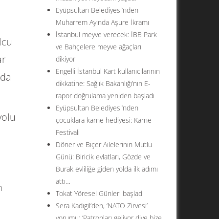
Eyüpsultan Belediyesi’nden
Muharrem Ayında Aşure İkramı
İstanbul meyve verecek: İBB Park
lcu
ve Bahçelere meyve ağaçları
ar
dikiyor
Engelli İstanbul Kart kullanıcılarının
mda
dikkatine: Sağlık Bakanlığı’nın E-
rapor doğrulama yeniden başladı
Eyüpsultan Belediyesi’nden
yolu
çocuklara karne hediyesi: Karne
Festivali
Döner ve Biçer Ailelerinin Mutlu
Günü: Biricik evlatları, Gözde ve
Burak evliliğe giden yolda ilk adımı
attı…
n
Tokat Yöresel Günleri başladı
Sera Kadıgil’den, ‘NATO Zirvesi’
yorumu: ‘Patronları geliyor diye bize