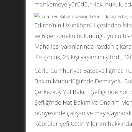
mahkemeye yürüdü, “Hak, hukuk, adale
Edirne’nin Uzunköprü ilçesinden İsta
ve 6 personelin bulunduğu yolcu tren
Mahallesi yakınlarında raydan çıkara
7’si çocuk, 25 kişi yaşamını yitirdi, 32
Çorlu Cumhuriyet Başsavcılığı’nca T
Bakım Müdürlüğü’nde Demiryolu Bak
Çerkezköy Yol Bakım Şefliği’nde Yol
Şefliği’nde Hat Bakım ve Onarım Mem
bünyesinde çalışan ve mayıs ayında
Köprüler Şefi Çetin Yıldırım hakkınd