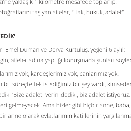
i’ne yaklaşık 1 kilometre mesafede toplanıp,
toğraflarını taşıyan aileler, “Hak, hukuk, adalet”
EDİK’
leri Emel Duman ve Derya Kurtuluş, yeğeni 6 aylık
in, aileler adına yaptığı konuşmada şunları söyled
larımız yok, kardeşlerimiz yok, canlarımız yok,
lan bu süreçte tek istediğimiz bir şey vardı, kimsede
k. ‘Bize adaleti verin’ dedik., biz adalet istiyoruz.
ri gelmeyecek. Ama bizler gibi hiçbir anne, baba,
ir anne olarak evlatlarımın katillerinin yargılanm