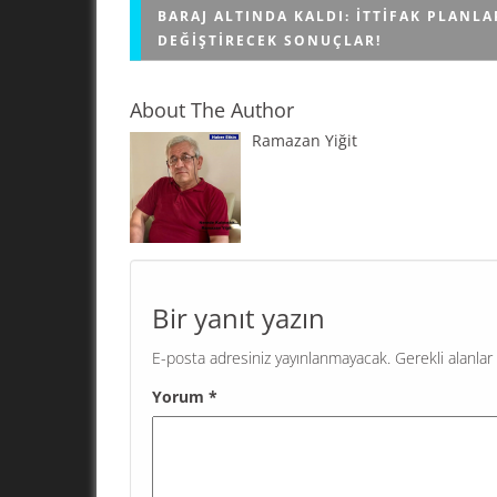
BARAJ ALTINDA KALDI: İTTIFAK PLANLA
DEĞIŞTIRECEK SONUÇLAR!
About The Author
Ramazan Yiğit
SER-Ar'ın son seçim anketinde CHP birinci part
AKP yüzde 30.6 oyla ikinci sırada yer aldı. DEM 
yüzde 9.2 puanla üçüncü parti olurken, yüzde..
Bir yanıt yazın
E-posta adresiniz yayınlanmayacak.
Gerekli alanlar
Yorum
*