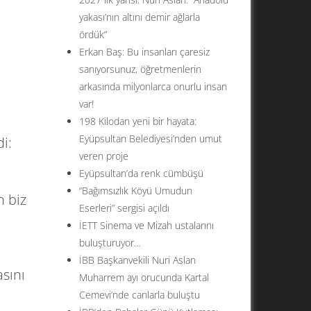
yakası’nın altını demir ağlarla
ördük”
Erkan Baş: Bu insanları çaresiz
sanıyorsunuz, öğretmenlerin
arkasında milyonlarca onurlu insan
var!
198 Kilodan yeni bir hayata:
Eyüpsultan Belediyesi’nden umut
i:
veren proje
Eyüpsultan’da renk cümbüşü
“Bağımsızlık Köyü Umudun
n biz
Eserleri” sergisi açıldı
İETT Sinema ve Mizah ustalarını
buluşturuyor…
İBB Başkanvekili Nuri Aslan
asını
Muharrem ayı orucunda Kartal
Cemevi’nde canlarla buluştu