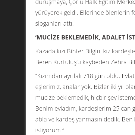
duruşmaya, Çorlu Halk Eğitim Merkez
yürüyerek geldi. Ellerinde ölenlerin fo
sloganları attı.
‘MUCİZE BEKLEMEDİK, ADALET İST
Kazada kızı Bihter Bilgin, kız kardeş
Beren Kurtuluş’u kaybeden Zehra Bilg
“Kızımdan ayrılalı 718 gün oldu. Evlat
eşlerimiz, analar yok. Bizler iki yıl o
mucize beklemedik, hiçbir şey istemedi
Benim evladım, kardeşlerim 25 can ge
abla ve kardeş yanmasın dedik. Ben b
istiyorum.”