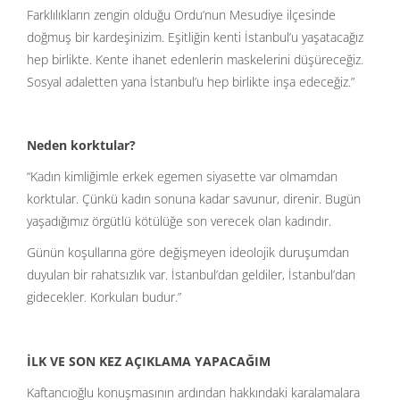
Farklılıkların zengin olduğu Ordu’nun Mesudiye ilçesinde
doğmuş bir kardeşinizim. Eşitliğin kenti İstanbul’u yaşatacağız
hep birlikte. Kente ihanet edenlerin maskelerini düşüreceğiz.
Sosyal adaletten yana İstanbul’u hep birlikte inşa edeceğiz.”
Neden korktular?
“Kadın kimliğimle erkek egemen siyasette var olmamdan
korktular. Çünkü kadın sonuna kadar savunur, direnir. Bugün
yaşadığımız örgütlü kötülüğe son verecek olan kadındır.
Günün koşullarına göre değişmeyen ideolojik duruşumdan
duyulan bir rahatsızlık var. İstanbul’dan geldiler, İstanbul’dan
gidecekler. Korkuları budur.”
İLK VE SON KEZ AÇIKLAMA YAPACAĞIM
Kaftancıoğlu konuşmasının ardından hakkındaki karalamalara