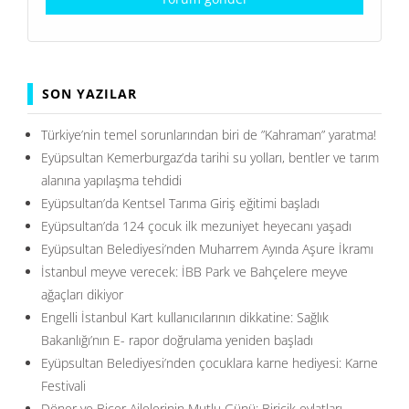
SON YAZILAR
Türkiye’nin temel sorunlarından biri de ”Kahraman” yaratma!
Eyüpsultan Kemerburgaz’da tarihi su yolları, bentler ve tarım
alanına yapılaşma tehdidi
Eyüpsultan’da Kentsel Tarıma Giriş eğitimi başladı
Eyüpsultan’da 124 çocuk ilk mezuniyet heyecanı yaşadı
Eyüpsultan Belediyesi’nden Muharrem Ayında Aşure İkramı
İstanbul meyve verecek: İBB Park ve Bahçelere meyve
ağaçları dikiyor
Engelli İstanbul Kart kullanıcılarının dikkatine: Sağlık
Bakanlığı’nın E- rapor doğrulama yeniden başladı
Eyüpsultan Belediyesi’nden çocuklara karne hediyesi: Karne
Festivali
Döner ve Biçer Ailelerinin Mutlu Günü: Biricik evlatları,