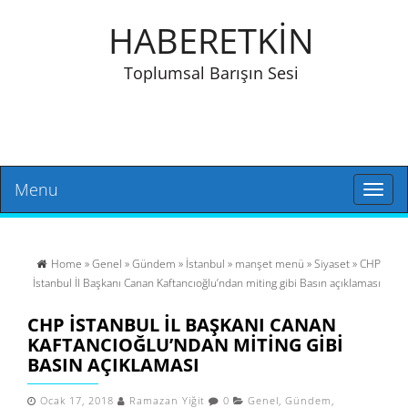
HABERETKİN
Toplumsal Barışın Sesi
Menu
Toggl
naviga
Home
»
Genel
»
Gündem
»
İstanbul
»
manşet menü
»
Siyaset
» CHP
İstanbul İl Başkanı Canan Kaftancıoğlu’ndan miting gibi Basın açıklaması
CHP İSTANBUL İL BAŞKANI CANAN
KAFTANCIOĞLU’NDAN MITING GIBI
BASIN AÇIKLAMASI
Ocak 17, 2018
Ramazan Yiğit
0
Genel
,
Gündem
,