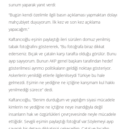
sunum yaparak yanıt verdi:
“Bugün kendi özelimle ilgili basın açıklaması yapmaktan dolayı
mahçubiyet duyuyorum. İlk kez ve son kez açıklama
yapacağım.”
Kaftancıoğlu eşinin paylaştığı ileri sürülen domuz yenilmiş
tabak fotoğrafını göstererek, “Bu fotoğrafa biraz dikkat
ederseniz. Bıçak ve çatalın karşı tarafta olduğu görülür. Bunu
ayıp sayıyorum. Bunun AKP genel başkanı tarafından hedef
gösterilmesi ayrımcı politikaların geldiği noktayı gösteriyor.
Askerlerin yenildiği etlerle ilgilenilseydi Türkiye bu hale
gelmezdi. Eşimin ne yediğine ne içtiğine karışmam kul hakkı
yenilmediği sürece” dedi.
Kaftancıoğlu, “Benim durduğum ve yaptığım siyasi mücadele
kimlerin ne yediğine ne içtiğine neye inandığıyla değil
insanların hak ve özgürlükleri çevrçevesinde neyle mücadele
ettiğidir. Sevgili eşimin paylaştığı fotoğraf var.Söylemeyi ayıp
sayarak bir detaya dikkatinizi çekeceğim. Çatal ve bıçağın