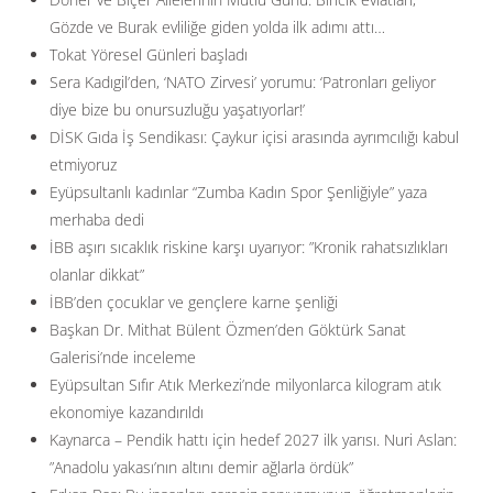
Gözde ve Burak evliliğe giden yolda ilk adımı attı…
Tokat Yöresel Günleri başladı
Sera Kadıgil’den, ‘NATO Zirvesi’ yorumu: ‘Patronları geliyor
diye bize bu onursuzluğu yaşatıyorlar!’
DİSK Gıda İş Sendikası: Çaykur içisi arasında ayrımcılığı kabul
etmiyoruz
Eyüpsultanlı kadınlar “Zumba Kadın Spor Şenliğiyle” yaza
merhaba dedi
İBB aşırı sıcaklık riskine karşı uyarıyor: ”Kronik rahatsızlıkları
olanlar dikkat”
İBB’den çocuklar ve gençlere karne şenliği
Başkan Dr. Mithat Bülent Özmen’den Göktürk Sanat
Galerisi’nde inceleme
Eyüpsultan Sıfır Atık Merkezi’nde milyonlarca kilogram atık
ekonomiye kazandırıldı
Kaynarca – Pendik hattı için hedef 2027 ilk yarısı. Nuri Aslan:
”Anadolu yakası’nın altını demir ağlarla ördük”