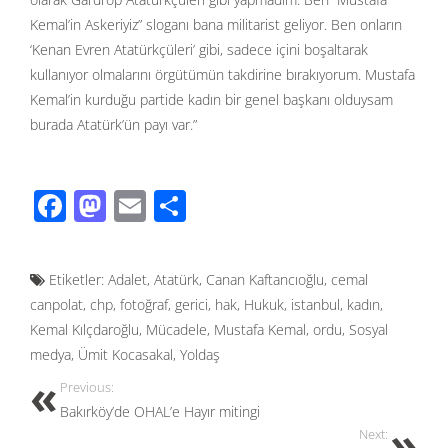
Kemal’in Askeriyiz” sloganı bana militarist geliyor. Ben onların
‘Kenan Evren Atatürkçüleri’ gibi, sadece içini boşaltarak
kullanıyor olmalarını örgütümün takdirine bırakıyorum. Mustafa
Kemal’in kurduğu partide kadın bir genel başkanı olduysam
burada Atatürk’ün payı var.”
F
M
E
S
ac
as
m
h
e
to
ail
ar
Etiketler:
Adalet
,
Atatürk
,
Canan Kaftancıoğlu
,
cemal
b
d
e
canpolat
,
chp
,
fotoğraf
,
gerici
,
hak
,
Hukuk
,
istanbul
,
kadın
,
o
o
Kemal Kılçdaroğlu
,
Mücadele
,
Mustafa Kemal
,
ordu
,
Sosyal
o
n
medya
,
Ümit Kocasakal
,
Yoldaş
k
Previous:
Bakırköy’de OHAL’e Hayır mitingi
Next: