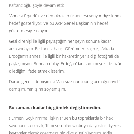
Kaftancıoğlu şöyle devam etti:
“Annesi özgürlük ve demokrasi mücadelesi veriyor diye kızım
hedef gösteriliyor. Ve bu AKP Genel Başkanının hedef
göstermesiyle oluyor.
Gezi direnişi ile ilgili paylaştığım her şeyin sonuna kadar
arkasındayım. Bir tanesi hariç. Gözümden kaçmış. Arkada
Erdoğan’ın annesi ile ilgili bir hakaretin yer aldığı fotoğrafı da
paylaşmışım. Bundan dolayı Erdoğan’dan samimi şekilde özür
dilediğimi ifade etmek isterim.
Darbe gecesi demişim ki “Alın size nur topu gibi mağduriyet”
demişim. Yanlış mı söylemişim.
Bu zamana kadar hiç gömlek değiştirmedim.
( Ermeni Soykırımı’na ilişkin ) “Ben bu topraklarda bir hak
savunucusu olarak, ‘Kimi sorunları vardır ya da yoktur diyerek
kavramlar olarak çözemezsiniz’ diye düşünüyorum. İddia