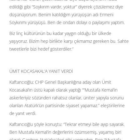
edildiği gibi “Soykırım vardır, yoktur” diyerek çözülemez diye
düşünüyorum. Benim katıldığım yürüyüşün adı Ermeni
Soykırımı yürüyüşü. Ben de ondan dolayı o paylaşımı yaptım.
Biz linç kültürünün bu kadar yaygın olduğu bir ülkede
yaşıyoruz. Bizim hep birlikte karşı çıkmamız gereken bu. Sahte
tweetlerle bizi hedef gösterdiler.”
ÜMİT KOCASAKAL’A YANIT VERDİ
Kaftancıoğlu; CHP Genel Başkanlığına aday olan Ümit
Kocasakal’ın üstü kapalı olarak yaptığı ““Mustafa Kemal’in
askerleriyiz sözünden rahatsız olanlar, üniter yapıyla sorunu
olanlan Atatürk’ün partisinde siyaset yapamaz.” eleştirilerine
de yanıt verdi.
Kaftancıoğlu şöyle konuştu: “Tekrar etmeyi bile ayıp sayarak.
Ben Mustafa Kemal’in değerlerini özümsemiş, yaşamış biri
olarak Gardrop Atatürkçüleri gibi yapmadım. Ben “Mustafa