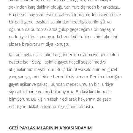
şeklinden karşıdakinin olduğu var. Yurt dışından bir arkadaşı..
Bu görseli paylaşan eşimin babası öldürülmeden iki gün önce
bir parti genel başkanı tarafından hedef gösterilmişti. Ve
oğlunun da bu topraklarda gülüp geçeceğimiz bir paylaşım
nedeniyle tüm kamuoyunda hedef gösterilmesinin takdirini
sizlere bırakıyorum” diye konuştu.
Kaftancıoğlu, eşi tarafından gönderilen eylemciye benzetilen
tweete ise ” Sevgili eşimle gayet neşeli sosyal medya
atışmalarımız meşhurdur. Bu çirkin ötesi saldırının en güzel
yanı, yarı yaşımda birine benzetilmiş olmam. Benim olmadığım
gayet aşikar ve şakacı. Bundan medet umulan bir Türkiye
siyaset iklimine gelmiş bulunuyoruz. Bu kişi kimdir nedir
bilmiyorum. Bu kişinin teşhir edilerek haklarının da gasp
edildiğine dikkat çekiyorum” şeklinde konuştu.
GEZİ PAYLAŞIMLARININ ARKASINDAYIM