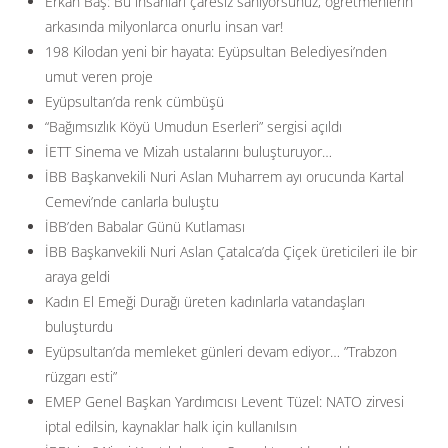
Erkan Baş: Bu insanları çaresiz sanıyorsunuz, öğretmenlerin
arkasında milyonlarca onurlu insan var!
198 Kilodan yeni bir hayata: Eyüpsultan Belediyesi’nden
umut veren proje
Eyüpsultan’da renk cümbüşü
“Bağımsızlık Köyü Umudun Eserleri” sergisi açıldı
İETT Sinema ve Mizah ustalarını buluşturuyor…
İBB Başkanvekili Nuri Aslan Muharrem ayı orucunda Kartal
Cemevi’nde canlarla buluştu
İBB’den Babalar Günü Kutlaması
İBB Başkanvekili Nuri Aslan Çatalca’da Çiçek üreticileri ile bir
araya geldi
Kadın El Emeği Durağı üreten kadınlarla vatandaşları
buluşturdu
Eyüpsultan’da memleket günleri devam ediyor… ”Trabzon
rüzgarı esti”
EMEP Genel Başkan Yardımcısı Levent Tüzel: NATO zirvesi
iptal edilsin, kaynaklar halk için kullanılsın