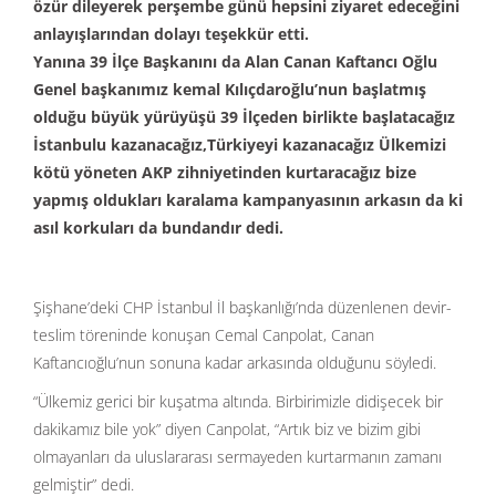
özür dileyerek perşembe günü hepsini ziyaret edeceğini
anlayışlarından dolayı teşekkür etti.
Yanına 39 İlçe Başkanını da Alan Canan Kaftancı Oğlu
Genel başkanımız kemal Kılıçdaroğlu’nun başlatmış
olduğu büyük yürüyüşü 39 İlçeden birlikte başlatacağız
İstanbulu kazanacağız,Türkiyeyi kazanacağız Ülkemizi
kötü yöneten AKP zihniyetinden kurtaracağız bize
yapmış oldukları karalama kampanyasının arkasın da ki
asıl korkuları da bundandır dedi.
Şişhane’deki CHP İstanbul İl başkanlığı’nda düzenlenen devir-
teslim töreninde konuşan Cemal Canpolat, Canan
Kaftancıoğlu’nun sonuna kadar arkasında olduğunu söyledi.
“Ülkemiz gerici bir kuşatma altında. Birbirimizle didişecek bir
dakikamız bile yok” diyen Canpolat, “Artık biz ve bizim gibi
olmayanları da uluslararası sermayeden kurtarmanın zamanı
gelmiştir” dedi.