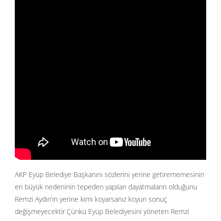
AKP Eyüp Belediye Başkanını sözlerini yerine getirememesinin
en büyük nedeninin tepeden yapılan dayatmaların olduğunu
Remzi Aydın’ın yerine kimi koyarsanız koyun sonuç
değişmeyecektir.Çünkü Eyüp Belediyesini yöneten Remzi