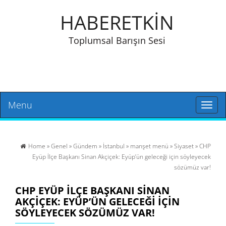
HABERETKİN
Toplumsal Barışın Sesi
Menu
Toggl
naviga
Home
»
Genel
»
Gündem
»
İstanbul
»
manşet menü
»
Siyaset
» CHP
Eyüp İlçe Başkanı Sinan Akçiçek: Eyüp’ün geleceği için söyleyecek
sözümüz var!
CHP EYÜP İLÇE BAŞKANI SINAN
AKÇIÇEK: EYÜP’ÜN GELECEĞI IÇIN
SÖYLEYECEK SÖZÜMÜZ VAR!