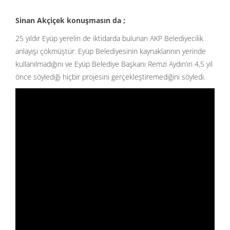
Sinan Akçiçek konuşmasın da ;
25 yıldır Eyüp yerelin de iktidarda bulunan AKP Belediyecilik
anlayışı çökmüştür. Eyüp Belediyesinin kaynaklarının yerinde
kullanılmadığını ve Eyüp Belediye Başkanı Remzi Aydın’ın 4,5 yıl
önce söylediği hiçbir projesini gerçekleştiremediğini söyledi.