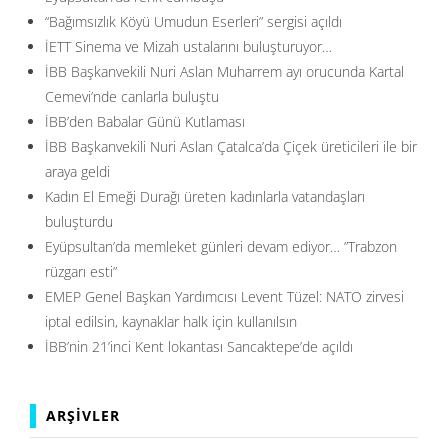
“Bağımsızlık Köyü Umudun Eserleri” sergisi açıldı
İETT Sinema ve Mizah ustalarını buluşturuyor…
İBB Başkanvekili Nuri Aslan Muharrem ayı orucunda Kartal
Cemevi’nde canlarla buluştu
İBB’den Babalar Günü Kutlaması
İBB Başkanvekili Nuri Aslan Çatalca’da Çiçek üreticileri ile bir
araya geldi
Kadın El Emeği Durağı üreten kadınlarla vatandaşları
buluşturdu
Eyüpsultan’da memleket günleri devam ediyor… ”Trabzon
rüzgarı esti”
EMEP Genel Başkan Yardımcısı Levent Tüzel: NATO zirvesi
iptal edilsin, kaynaklar halk için kullanılsın
İBB’nin 21’inci Kent lokantası Sancaktepe’de açıldı
ARŞIVLER