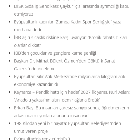
DİSK Gıda İş Sendikası: Çaykur içisi arasında ayrımcılığı kabul
etmiyoruz
Eyüpsultanlı kadınlar “Zumba Kadın Spor Şenliğiyle” yaza
merhaba dedi
İBB aşırı sıcaklık riskine karşı uyarıyor: ”Kronik rahatsızlıkları
olanlar dikkat”
İBB’den çocuklar ve gençlere karne şenliği
Başkan Dr. Mithat Bülent Özmen’den Göktürk Sanat
Galerisi’nde inceleme
Eyüpsultan Sıfır Atık Merkezi’nde milyonlarca kilogram atık
ekonomiye kazandırıldı
Kaynarca – Pendik hattı için hedef 2027 ilk yarısı. Nuri Aslan:
”Anadolu yakası’nın altını demir ağlarla ördük”
Erkan Baş: Bu insanları çaresiz sanıyorsunuz, öğretmenlerin
arkasında milyonlarca onurlu insan var!
198 Kilodan yeni bir hayata: Eyüpsultan Belediyesi’nden
umut veren proje
Eyüpsultan’da renk cümbüşü