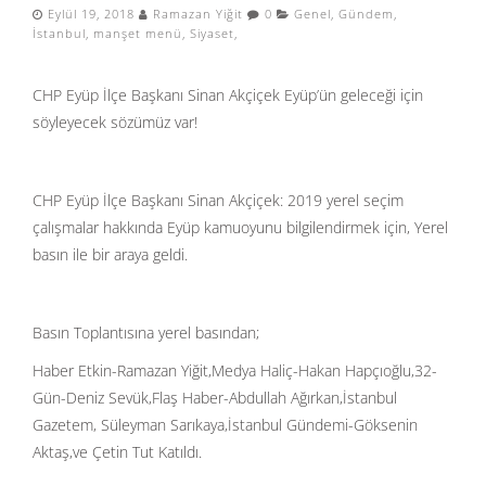
Eylül 19, 2018
Ramazan Yiğit
0
Genel
,
Gündem
,
İstanbul
,
manşet menü
,
Siyaset
,
CHP Eyüp İlçe Başkanı Sinan Akçiçek Eyüp’ün geleceği için
söyleyecek sözümüz var!
CHP Eyüp İlçe Başkanı Sinan Akçiçek: 2019 yerel seçim
çalışmalar hakkında Eyüp kamuoyunu bilgilendirmek için, Yerel
basın ile bir araya geldi.
Basın Toplantısına yerel basından;
Haber Etkin-Ramazan Yiğit,Medya Haliç-Hakan Hapçıoğlu,32-
Gün-Deniz Sevük,Flaş Haber-Abdullah Ağırkan,İstanbul
Gazetem, Süleyman Sarıkaya,İstanbul Gündemi-Göksenin
Aktaş,ve Çetin Tut Katıldı.