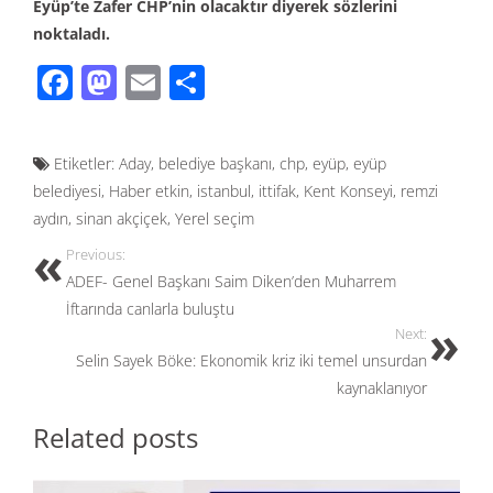
Eyüp’te Zafer CHP’nin olacaktır diyerek sözlerini
noktaladı.
F
M
E
S
ac
as
m
h
e
to
ail
ar
Etiketler:
Aday
,
belediye başkanı
,
chp
,
eyüp
,
eyüp
b
d
e
belediyesi
,
Haber etkin
,
istanbul
,
ittifak
,
Kent Konseyi
,
remzi
o
o
aydın
,
sinan akçiçek
,
Yerel seçim
o
n
Previous:
k
ADEF- Genel Başkanı Saim Diken’den Muharrem
İftarında canlarla buluştu
Next:
Selin Sayek Böke: Ekonomik kriz iki temel unsurdan
kaynaklanıyor
Related posts