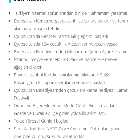
Türkiye’nin temel sorunlarından biri de ”Kahraman” yaratma!
Eyüpsultan Kemerburgaz’da tarihi su yolları, bentler ve tarım
alanına yapılaşma tehdidi
Eyüpsultan’da Kentsel Tarıma Giriş eğitimi başladı
Eyüpsultan’da 124 çocuk ilk mezuniyet heyecanı yaşadı
Eyüpsultan Belediyesi’nden Muharrem Ayında Aşure İkramı
İstanbul meyve verecek: İBB Park ve Bahçelere meyve
ağaçları dikiyor
Engelli İstanbul Kart kullanıcılarının dikkatine: Sağlık
Bakanlığı’nın E- rapor doğrulama yeniden başladı
Eyüpsultan Belediyesi’nden çocuklara karne hediyesi: Karne
Festivali
Döner ve Biçer Ailelerinin Mutlu Günü: Biricik evlatları,
Gözde ve Burak evliliğe giden yolda ilk adımı attı…
Tokat Yöresel Günleri başladı
Sera Kadıgil’den, ‘NATO Zirvesi’ yorumu: ‘Patronları geliyor
diye bize bu onursuzluğu yaşatıyorlar!’