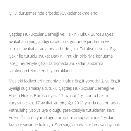
ÇHD duruşmasında arbede: Avukatlar tekmelendi
Çağdaş Hukukçular Derneği ve Halkın Hukuk Bürosu üyesi
avukatların yargılandığı davanın ilk gününde jandarma ve
tutuklu avukatlar arasında arbede çıktı. Tutuksuz avukat Ezgi
Çakır ile tutuklu avukat Barkın Timtik’in birbiriyle konuşma
isteği nedeniyle çıkan tartışmada avukatlar jandarma
tarafından tekmelendi, yumruklandı.
Mesleki faaliyetleri nedeniyle 1 yıldır örgüt yöneticiliği ve örgüt
üyeliği suçlamasıyla tutuklu Çağdaş Hukukçular Derneği ve
Halkın Hukuk Bürosu üyesi 17 avukat 1 yıl sonra hakim
karşısına çıktı. 17 avukattan birçoğu 2013 yılında da sonradan
Fethullahçı yapıya üye olduğu gerekçesiyle tutuklanan savcı
Adem Özcan’ın yürüttüğü soruşturma kapsamında 1 yıldan
fazla cezaevinde kalmıştı. Son yargılamada suçlamaya dayanak