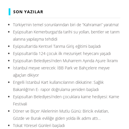
SON YAZILAR
Türkiye’nin temel sorunlarından biri de ”Kahraman” yaratma!
Eyüpsultan Kemerburgaz’da tarihi su yolları, bentler ve tarım
alanına yapılaşma tehdidi
Eyüpsultan’da Kentsel Tarıma Giriş eğitimi başladı
Eyüpsultan’da 124 çocuk ilk mezuniyet heyecanı yaşadı
Eyüpsultan Belediyesi’nden Muharrem Ayında Aşure İkramı
İstanbul meyve verecek: İBB Park ve Bahçelere meyve
ağaçları dikiyor
Engelli İstanbul Kart kullanıcılarının dikkatine: Sağlık
Bakanlığı’nın E- rapor doğrulama yeniden başladı
Eyüpsultan Belediyesi’nden çocuklara karne hediyesi: Karne
Festivali
Döner ve Biçer Ailelerinin Mutlu Günü: Biricik evlatları,
Gözde ve Burak evliliğe giden yolda ilk adımı attı…
Tokat Yöresel Günleri başladı