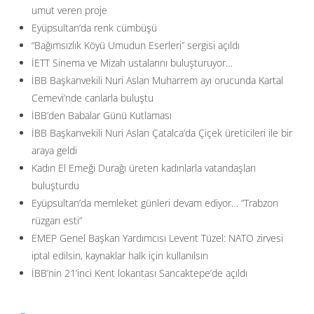
umut veren proje
Eyüpsultan’da renk cümbüşü
“Bağımsızlık Köyü Umudun Eserleri” sergisi açıldı
İETT Sinema ve Mizah ustalarını buluşturuyor…
İBB Başkanvekili Nuri Aslan Muharrem ayı orucunda Kartal
Cemevi’nde canlarla buluştu
İBB’den Babalar Günü Kutlaması
İBB Başkanvekili Nuri Aslan Çatalca’da Çiçek üreticileri ile bir
araya geldi
Kadın El Emeği Durağı üreten kadınlarla vatandaşları
buluşturdu
Eyüpsultan’da memleket günleri devam ediyor… ”Trabzon
rüzgarı esti”
EMEP Genel Başkan Yardımcısı Levent Tüzel: NATO zirvesi
iptal edilsin, kaynaklar halk için kullanılsın
İBB’nin 21’inci Kent lokantası Sancaktepe’de açıldı