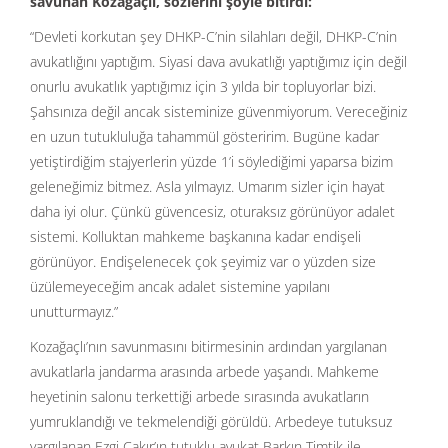
savunan Kozağaçlı, sözlerini şöyle bitirdi:
“Devleti korkutan şey DHKP-C’nin silahları değil, DHKP-C’nin
avukatlığını yaptığım. Siyasi dava avukatlığı yaptığımız için değil
onurlu avukatlık yaptığımız için 3 yılda bir topluyorlar bizi.
Şahsınıza değil ancak sisteminize güvenmiyorum. Vereceğiniz
en uzun tutukluluğa tahammül gösteririm. Bugüne kadar
yetiştirdiğim stajyerlerin yüzde 1’i söylediğimi yaparsa bizim
geleneğimiz bitmez. Asla yılmayız. Umarım sizler için hayat
daha iyi olur. Çünkü güvencesiz, oturaksız görünüyor adalet
sistemi. Kolluktan mahkeme başkanına kadar endişeli
görünüyor. Endişelenecek çok şeyimiz var o yüzden size
üzülemeyeceğim ancak adalet sistemine yapılanı
unutturmayız.”
Kozağaçlı’nın savunmasını bitirmesinin ardından yargılanan
avukatlarla jandarma arasında arbede yaşandı. Mahkeme
heyetinin salonu terkettiği arbede sırasında avukatların
yumruklandığı ve tekmelendiği görüldü. Arbedeye tutuksuz
yargılanan Ezgi Çakır’ın tutuklu avukat Barkın Timtik ile