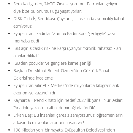
Sera Kadıgil’den, ‘NATO Zirvesi’ yorumu: ‘Patronları geliyor
diye bize bu onursuzluğu yaşatıyorlar!’
DİSK Gıda İş Sendikası: Çaykur içisi arasında ayrımcılığı kabul
etmiyoruz
Eyüpsultanlı kadınlar “Zumba Kadın Spor Şenliğiyle” yaza
merhaba dedi
İBB aşırı sıcaklık riskine karşı uyarıyor: ”Kronik rahatsızlıkları
olanlar dikkat”
İBB’den çocuklar ve gençlere karne şenliği
Başkan Dr. Mithat Bülent Özmen’den Göktürk Sanat
Galerisi’nde inceleme
Eyüpsultan Sıfır Atık Merkezi’nde milyonlarca kilogram atık
ekonomiye kazandırıldı
Kaynarca – Pendik hattı için hedef 2027 ilk yarısı. Nuri Aslan:
”Anadolu yakası’nın altını demir ağlarla ördük”
Erkan Baş: Bu insanları çaresiz sanıyorsunuz, öğretmenlerin
arkasında milyonlarca onurlu insan var!
198 Kilodan yeni bir hayata: Eyüpsultan Belediyesi’nden