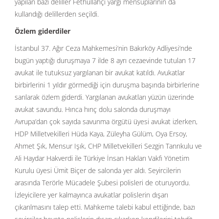
yapılan bazı deliller Fethullahçı yargı mensuplarının da
kullandığı delillerden seçildi.
Özlem giderdiler
İstanbul 37. Ağır Ceza Mahkemesi’nin Bakırköy Adliyesi’nde
bugün yaptığı duruşmaya 7 ilde 8 ayrı cezaevinde tutulan 17
avukat ile tutuksuz yargılanan bir avukat katıldı. Avukatlar
birbirlerini 1 yıldır görmediği için duruşma başında birbirlerine
sarılarak özlem giderdi. Yargılanan avukatları yüzün üzerinde
avukat savundu. Hınca hınç dolu salonda duruşmayı
Avrupa’dan çok sayıda savunma örgütü üyesi avukat izlerken,
HDP Milletvekilleri Hüda Kaya, Züleyha Gülüm, Oya Ersoy,
Ahmet Şık, Mensur Işık, CHP Milletvekilleri Sezgin Tanrıkulu ve
Ali Haydar Hakverdi ile Türkiye İnsan Hakları Vakfı Yönetim
Kurulu üyesi Ümit Biçer de salonda yer aldı. Seyircilerin
arasında Terörle Mücadele Şubesi polisleri de oturuyordu.
İzleyicilere yer kalmayınca avukatlar polislerin dışarı
çıkarılmasını talep etti. Mahkeme talebi kabul ettiğinde, bazı