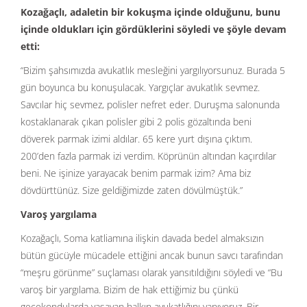
Kozağaçlı, adaletin bir kokuşma içinde olduğunu, bunu
içinde oldukları için gördüklerini söyledi ve şöyle devam
etti:
“Bizim şahsımızda avukatlık mesleğini yargılıyorsunuz. Burada 5
gün boyunca bu konuşulacak. Yargıçlar avukatlık sevmez.
Savcılar hiç sevmez, polisler nefret eder. Duruşma salonunda
kostaklanarak çıkan polisler gibi 2 polis gözaltında beni
döverek parmak izimi aldılar. 65 kere yurt dışına çıktım.
200’den fazla parmak izi verdim. Köprünün altından kaçırdılar
beni. Ne işinize yarayacak benim parmak izim? Ama biz
dövdürttünüz. Size geldiğimizde zaten dövülmüştük.”
Varoş yargılama
Kozağaçlı, Soma katliamına ilişkin davada bedel almaksızın
bütün gücüyle mücadele ettiğini ancak bunun savcı tarafından
“meşru görünme” suçlaması olarak yansıtıldığını söyledi ve “Bu
varoş bir yargılama. Bizim de hak ettiğimiz bu çünkü
gecekondularda yaşayan halkın avukatlığını yapıyoruz. Bir