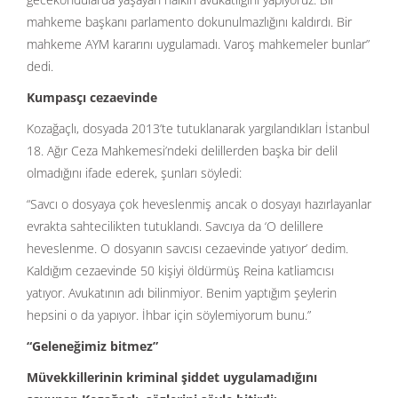
mahkeme başkanı parlamento dokunulmazlığını kaldırdı. Bir
mahkeme AYM kararını uygulamadı. Varoş mahkemeler bunlar”
dedi.
Kumpasçı cezaevinde
Kozağaçlı, dosyada 2013’te tutuklanarak yargılandıkları İstanbul
18. Ağır Ceza Mahkemesi’ndeki delillerden başka bir delil
olmadığını ifade ederek, şunları söyledi:
“Savcı o dosyaya çok heveslenmiş ancak o dosyayı hazırlayanlar
evrakta sahtecilikten tutuklandı. Savcıya da ‘O delillere
heveslenme. O dosyanın savcısı cezaevinde yatıyor’ dedim.
Kaldığım cezaevinde 50 kişiyi öldürmüş Reina katliamcısı
yatıyor. Avukatının adı bilinmiyor. Benim yaptığım şeylerin
hepsini o da yapıyor. İhbar için söylemiyorum bunu.”
“Geleneğimiz bitmez”
Müvekkillerinin kriminal şiddet uygulamadığını