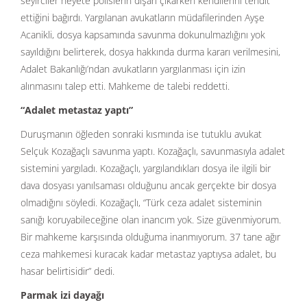
seyirciler heyete polislerin dışarı çıkarken kendilerini tehdit
ettiğini bağırdı. Yargılanan avukatların müdafilerinden Ayşe
Acanikli, dosya kapsamında savunma dokunulmazlığını yok
sayıldığını belirterek, dosya hakkında durma kararı verilmesini,
Adalet Bakanlığı’ndan avukatların yargılanması için izin
alınmasını talep etti. Mahkeme de talebi reddetti.
“Adalet metastaz yaptı”
Duruşmanın öğleden sonraki kısmında ise tutuklu avukat
Selçuk Kozağaçlı savunma yaptı. Kozağaçlı, savunmasıyla adalet
sistemini yargıladı. Kozağaçlı, yargılandıkları dosya ile ilgili bir
dava dosyası yanılsaması olduğunu ancak gerçekte bir dosya
olmadığını söyledi. Kozağaçlı, “Türk ceza adalet sisteminin
sanığı koruyabileceğine olan inancım yok. Size güvenmiyorum.
Bir mahkeme karşısında olduğuma inanmıyorum. 37 tane ağır
ceza mahkemesi kuracak kadar metastaz yaptıysa adalet, bu
hasar belirtisidir” dedi.
Parmak izi dayağı