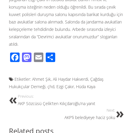
konuşma isteğinin neden olduğu öğrenildi. Bu sırada çevik
kuvvet polisleri duruşma salonu kapısında barikat kurduğu için
bazı avukatlar salona alınmadı. Salonda da jandarma avukatları
kelepçeleme tehdidinde bulundu. Arbede sırasında izleyici
sıralarından da “Devrimci avukatlar onurumuzdur” sloganları
atıldı.
F
M
E
S
ac
as
m
h
e
to
ail
ar
Etiketler:
Ahmet Şık
,
Ali Haydar Hakverdi
,
Çağdaş
b
d
e
Hukukçular Derneği
,
çhd
,
Ezgi Çakır
,
Hüda Kaya
o
o
Previous:
o
n
AKP Sözcüsü Çelik’ten Kılıçdaroğlu’na yanıt
k
Next:
AKP’li belediyeye haciz şoku
Related posts