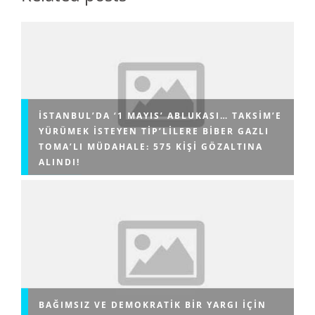
İSTANBUL’DA ‘1 MAYIS’ ABLUKASI… TAKSIM’E
YÜRÜMEK ISTEYEN TİP’LILERE BIBER GAZLI
TOMA’LI MÜDAHALE: 575 KIŞI GÖZALTINA
ALINDI!
BAĞIMSIZ VE DEMOKRATIK BIR YARGI IÇIN