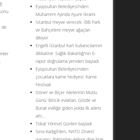
ği
Eyüpsultan Belediyesi’nden
 sonu
Muharrem Ayında Aşure İkramı
İstanbul meyve verecek: İBB Park
i de
ve Bahçelere meyve ağaçları
dikiyor
Engelli İstanbul Kart kullanıcılarının
dikkatine: Sağlık Bakanlığı’nın E-
imler
rapor doğrulama yeniden başladı
.
Eyüpsultan Belediyesi’nden
çocuklara karne hediyesi: Karne
Festivali
Döner ve Biçer Ailelerinin Mutlu
Günü: Biricik evlatları, Gözde ve
Burak evliliğe giden yolda ilk adımı
attı…
Tokat Yöresel Günleri başladı
Sera Kadıgil’den, ‘NATO Zirvesi’
yorumu: ‘Patronları geliyor diye bize