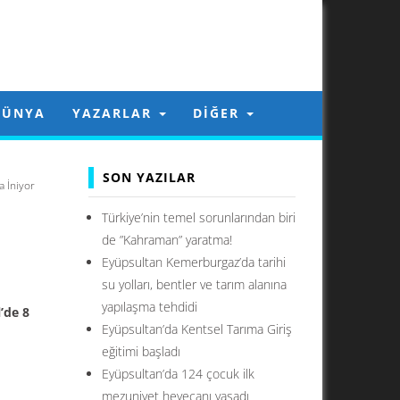
DÜNYA
YAZARLAR
DIĞER
SON YAZILAR
a İniyor
Türkiye’nin temel sorunlarından biri
de ”Kahraman” yaratma!
Eyüpsultan Kemerburgaz’da tarihi
su yolları, bentler ve tarım alanına
yapılaşma tehdidi
l’de 8
Eyüpsultan’da Kentsel Tarıma Giriş
eğitimi başladı
Eyüpsultan’da 124 çocuk ilk
mezuniyet heyecanı yaşadı