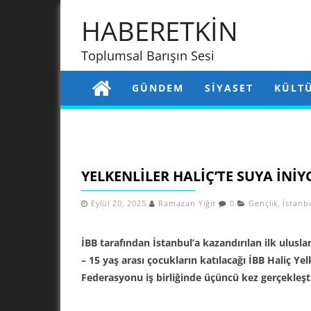
HABERETKİN
Toplumsal Barışın Sesi
GÜNDEM
SIYASET
KÜLT
YELKENLILER HALIÇ’TE SUYA İNIY
Eylül 20, 2025
Ramazan Yiğit
0
Gençlik
,
İstanb
İBB tarafından İstanbul’a kazandırılan ilk uluslar
– 15 yaş arası çocukların katılacağı İBB Haliç Ye
Federasyonu iş birliğinde üçüncü kez gerçekleşt