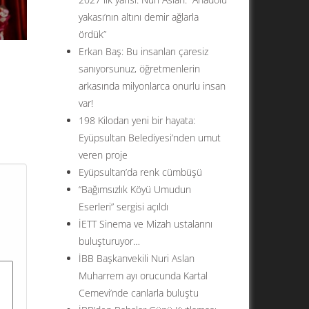
yakası’nın altını demir ağlarla
ördük”
Erkan Baş: Bu insanları çaresiz
sanıyorsunuz, öğretmenlerin
arkasında milyonlarca onurlu insan
var!
198 Kilodan yeni bir hayata:
Eyüpsultan Belediyesi’nden umut
veren proje
Eyüpsultan’da renk cümbüşü
“Bağımsızlık Köyü Umudun
Eserleri” sergisi açıldı
İETT Sinema ve Mizah ustalarını
buluşturuyor…
İBB Başkanvekili Nuri Aslan
Muharrem ayı orucunda Kartal
Cemevi’nde canlarla buluştu