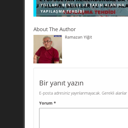
YOLLARI, BENTLER VE TARIM ALANINA
YAPILAŞMA TEHDIDI
About The Author
Ramazan Yiğit
Çevre, Şehircilik ve İklim Değişikliği Bakanlığı, 
Eyüpsultan ilçesindeki Kemerburgaz bölgesin
Sinan’ın inşa ettiği Türkiye’nin ayakta kalan en
kemerinin yanı başındaki tarım...
Bir yanıt yazın
E-posta adresiniz yayınlanmayacak.
Gerekli alanlar
Yorum
*