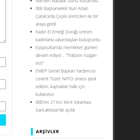
İBB’den Babalar Günü Kutlaması
İBB Başkanvekili Nuri Aslan
Çatalca’da Çiçek üreticileri ile bir
araya geldi
Kadın El Emeği Durağı üreten
kadınlarla vatandaşları buluşturdu
Eyüpsultan’da memleket günleri
devam ediyor… ”Trabzon rüzgarı
esti”
EMEP Genel Başkan Yardımcısı
Levent Tüzel: NATO zirvesi iptal
edilsin, kaynaklar halk için
kullanılsın
İBB’nin 21’inci Kent lokantası
Sancaktepe’de açıldı
ARŞIVLER