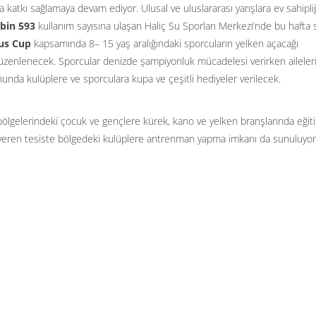
 katkı sağlamaya devam ediyor. Ulusal ve uluslararası yarışlara ev sahipli
 bin 593
kullanım sayısına ulaşan Haliç Su Sporları Merkezi’nde bu hafta
us Cup
kapsamında 8– 15 yaş aralığındaki sporcuların yelken açacağı
üzenlenecek. Sporcular denizde şampiyonluk mücadelesi verirken aileler
nunda kulüplere ve sporculara kupa ve çeşitli hediyeler verilecek.
bölgelerindeki çocuk ve gençlere kürek, kano ve yelken branşlarında eğit
t veren tesiste bölgedeki kulüplere antrenman yapma imkanı da sunuluyor