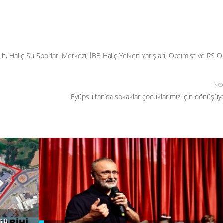
ih
,
Haliç Su Sporları Merkezi
,
İBB Haliç Yelken Yarışları
,
Optimist ve RS Q
Nex
Eyüpsultan’da sokaklar çocuklarımız için dönüşüy
SU