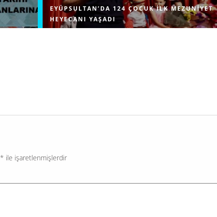
EYÜPSULTAN’DA 124 ÇOCUK ILK MEZUNIYET
HEYECANI YAŞADI
Eyüpsultan Belediyesi Çocuk Etkinlik Merkezleri'nde
İstanbul’un
eğitim gören 124 öğrenci ilk diplomalarını Belediye
de Mimar
Başkanı Dr. Mithat Bülent Özmen’in elinden aldı.
 uzun su
Törende konuşan Özmen, 2026 yılında açılacak...
*
ile işaretlenmişlerdir