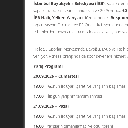
İstanbul Büyükşehir Belediyesi (İBB),
su sporlarına
yapabilme kapasitesine sahip olan ve 2025 yılında
60
İBB Haliç Yelken Yarışları
düzenlenecek.
Bosphor
organizasyon Optimist ve RS Quest kategorilerinde d
tribünlerden heyecanlarına ortak olacak. Yarışların so
Haliç Su Sporları Merkezi’nde Beyoğlu, Eyüp ve Fatih 
veriliyor. Fitness branşında da spor severlere hizme
Yarış Programı
20.09.2025 – Cumartesi
13.00
– Günün ilk uyarı işareti ve yarışların başlaması
17.00
– İlk gün yarışının tamamlanması
21.09.2025 – Pazar
13.00
– Günün ilk uyarı işareti ve yarışların başlaması
16.00
–Yarışların tamamlaması ve ödül töreni