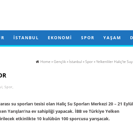
ÜR
İSTANBUL
EKONOMI
SPOR
YAŞAM
Home
»
Gençlik
»
İstanbul
»
Spor
» Yelkenliler Haliç’te Suy
OR
ul
,
Spor
,
arası su sporları tesisi olan Haliç Su Sporları Merkezi 20 – 21 Eylü
lken Yarışları’na ev sahipliği yapacak. İBB ve Türkiye Yelken
irilecek etkinlikte 10 kulübün 100 sporcusu yarışacak.