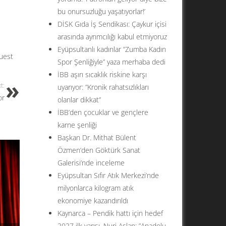
bu onursuzluğu yaşatıyorlar!’
DİSK Gıda İş Sendikası: Çaykur içisi
arasında ayrımcılığı kabul etmiyoruz
Eyüpsultanlı kadınlar “Zumba Kadın
uest
Spor Şenliğiyle” yaza merhaba dedi
İBB aşırı sıcaklık riskine karşı
t:
uyarıyor: ”Kronik rahatsızlıkları
or
olanlar dikkat”
İBB’den çocuklar ve gençlere
karne şenliği
Başkan Dr. Mithat Bülent
Özmen’den Göktürk Sanat
Galerisi’nde inceleme
Eyüpsultan Sıfır Atık Merkezi’nde
milyonlarca kilogram atık
ekonomiye kazandırıldı
Kaynarca – Pendik hattı için hedef
2027 ilk yarısı. Nuri Aslan: ”Anadolu