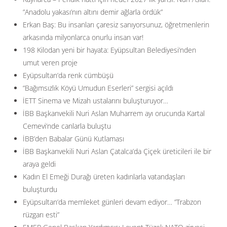
”Anadolu yakası’nın altını demir ağlarla ördük”
Erkan Baş: Bu insanları çaresiz sanıyorsunuz, öğretmenlerin
arkasında milyonlarca onurlu insan var!
198 Kilodan yeni bir hayata: Eyüpsultan Belediyesi’nden
umut veren proje
Eyüpsultan’da renk cümbüşü
“Bağımsızlık Köyü Umudun Eserleri” sergisi açıldı
İETT Sinema ve Mizah ustalarını buluşturuyor…
İBB Başkanvekili Nuri Aslan Muharrem ayı orucunda Kartal
Cemevi’nde canlarla buluştu
İBB’den Babalar Günü Kutlaması
İBB Başkanvekili Nuri Aslan Çatalca’da Çiçek üreticileri ile bir
araya geldi
Kadın El Emeği Durağı üreten kadınlarla vatandaşları
buluşturdu
Eyüpsultan’da memleket günleri devam ediyor… ”Trabzon
rüzgarı esti”