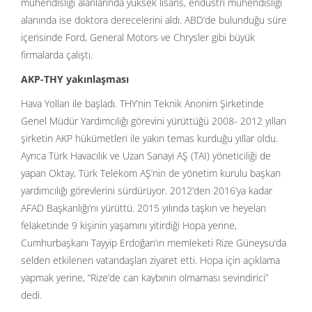
mühendisliği alanlarında yüksek lisans, endüstri mühendisliği
alanında ise doktora derecelerini aldı. ABD’de bulunduğu süre
içerisinde Ford, General Motors ve Chrysler gibi büyük
firmalarda çalıştı.
AKP-THY yakınlaşması
Hava Yolları ile başladı. THY’nin Teknik Anonim Şirketinde
Genel Müdür Yardımcılığı görevini yürüttüğü 2008- 2012 yılları
şirketin AKP hükümetleri ile yakın temas kurduğu yıllar oldu.
Ayrıca Türk Havacılık ve Uzan Sanayi AŞ (TAI) yöneticiliği de
yapan Oktay, Türk Telekom AŞ’nin de yönetim kurulu başkan
yardımcılığı görevlerini sürdürüyor. 2012’den 2016’ya kadar
AFAD Başkanlığı’nı yürüttü. 2015 yılında taşkın ve heyelan
felaketinde 9 kişinin yaşamını yitirdiği Hopa yerine,
Cumhurbaşkanı Tayyip Erdoğan’ın memleketi Rize Güneysu’da
selden etkilenen vatandaşları ziyaret etti. Hopa için açıklama
yapmak yerine, “Rize’de can kaybının olmaması sevindirici”
dedi.