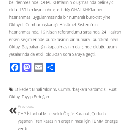
belirlenmesinde, OHAL KHK’larının oluşmasında belirleyici
oldu. 130 bin kişinin ihraç edildiği OHAL KHK’larının
hazırlanması uygulanmasında bir numaralı bürokrat yine
Oktay’dı. Cumhurbaşkanlığı Hükümet Sistemi’nin
hazırlanmasında, 16 Nisan referandumu sırasında, 24 Haziran
erken seçimlerinde bürokrasinin bir numaralı bürokratı olan
Oktay, Başbakanlığın kapatılmasının da içinde olduğu uyum
yasalarında da etkili olduktan sora Saray’a geçti.
F
M
E
S
ac
as
m
h
e
to
ail
ar
Etiketler:
Binali Yıldırım
,
Cumhurbaşkanı Yardımcısı
,
Fuat
b
d
e
Oktay
,
Tayyip Erdoğan
o
o
Previous:
o
n
CHP İstanbul Milletvekili Özgür Karabat ;Çorluda
k
yaşanan Tren kazasının araştırılması için TBMM önerge
verdi