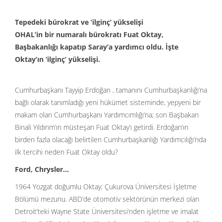
Tepedeki bürokrat ve ‘ilginç’ yükselişi
OHAL’in bir numaralı bürokratı Fuat Oktay,
Başbakanlığı kapatıp Saray’a yardımcı oldu. İşte
Oktay’ın ‘ilginç’ yükselişi.
Cumhurbaşkanı Tayyip Erdoğan , tamanını Cumhurbaşkanlığı’na
bağlı olarak tanımladığı yeni hükümet sisteminde, yepyeni bir
makam olan Cumhurbaşkanı Yardımcımlığı’na; son Başbakan
Binali Yıldırım’ın müsteşarı Fuat Oktay’ı getirdi. Erdoğan’ın
birden fazla olacağı belirtilen Cumhurbaşkanlığı Yardımcılığı’nda
ilk tercihi neden Fuat Oktay oldu?
Ford, Chrysler…
1964 Yozgat doğumlu Oktay; Çukurova Üniversitesi İşletme
Bölümü mezunu. ABD’de otomotiv sektörünün merkezi olan
Detroit’teki Wayne State Üniversitesi’nden işletme ve imalat