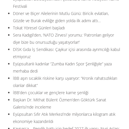
Festivali
Döner ve Biçer Ailelerinin Mutlu Günü: Biricik evlatları,
Gözde ve Burak evliliğe giden yolda ilk adımı attı…
Tokat Yöresel Günleri başladı
Sera Kadıgil’den, ‘NATO Zirvesi’ yorumu: ‘Patronları geliyor
diye bize bu onursuzluğu yaşatıyorlar!’
DİSK Gıda İş Sendikası: Çaykur içisi arasında ayrımcılığı kabul
etmiyoruz
Eyüpsultanlı kadınlar “Zumba Kadın Spor Şenliğiyle” yaza
merhaba dedi
İBB aşırı sıcaklık riskine karşı uyarıyor: ”Kronik rahatsızlıkları
olanlar dikkat”
İBB’den çocuklar ve gençlere karne şenliği
Başkan Dr. Mithat Bülent Özmen’den Göktürk Sanat
Galerisi’nde inceleme
Eyüpsultan Sıfır Atık Merkezi’nde milyonlarca kilogram atık
ekonomiye kazandırıldı
Kaynarca – Pendik hattı için hedef 2027 ilk yarısı. Nuri Aslan: