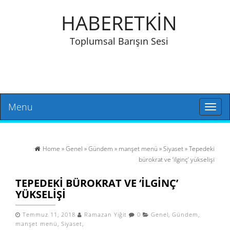
HABERETKİN
Toplumsal Barışın Sesi
Menu
Toggl
naviga
Home
»
Genel
»
Gündem
»
manşet menü
»
Siyaset
» Tepedeki
bürokrat ve ‘ilginç’ yükselişi
TEPEDEKI BÜROKRAT VE ‘ILGINÇ’
YÜKSELIŞI
Temmuz 11, 2018
Ramazan Yiğit
0
Genel
,
Gündem
,
manşet menü
,
Siyaset
,