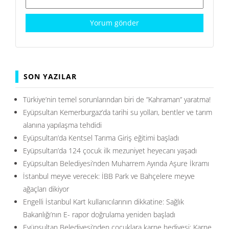
SON YAZILAR
Türkiye’nin temel sorunlarından biri de ”Kahraman” yaratma!
Eyüpsultan Kemerburgaz’da tarihi su yolları, bentler ve tarım
alanına yapılaşma tehdidi
Eyüpsultan’da Kentsel Tarıma Giriş eğitimi başladı
Eyüpsultan’da 124 çocuk ilk mezuniyet heyecanı yaşadı
Eyüpsultan Belediyesi’nden Muharrem Ayında Aşure İkramı
İstanbul meyve verecek: İBB Park ve Bahçelere meyve
ağaçları dikiyor
Engelli İstanbul Kart kullanıcılarının dikkatine: Sağlık
Bakanlığı’nın E- rapor doğrulama yeniden başladı
Eyüpsultan Belediyesi’nden çocuklara karne hediyesi: Karne